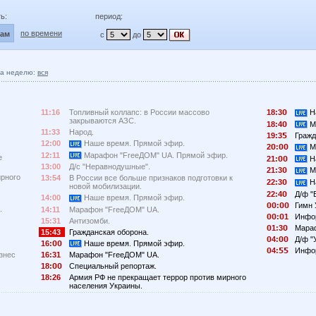
ь:
период:
по времени
лам
с
до
а неделю:
вся
11:16
Топливный коллапс: в России массово
18:3
Н
закрываются АЗС.
18:4
М
11:33
Народ.
19:3
Гражд
12:00
Наше время. Прямой эфир.
2
:
М
12:11
Марафон "FreeДОМ" UA. Прямой эфир.
е
21:
Н
13:00
Д/с "Неравнодушные".
21:3
М
ирного
13:54
В России все больше признаков подготовки к
22:3
Н
новой мобилизации.
22:4
Д/ф "
14:00
Наше время. Прямой эфир.
:
Гимн 
.
14:11
Марафон "FreeДОМ" UA.
:
1
Инфо
15:31
Антизомби.
1:3
Мара
15:43
Гражданская оборона.
4:
Д/ф "
16:
Наше время. Прямой эфир.
4:
Инфо
знес
16:31
Марафон "FreeДОМ" UA.
18:
Специальный репортаж.
18:26
Армия РФ не прекращает террор против мирного
населения Украины.