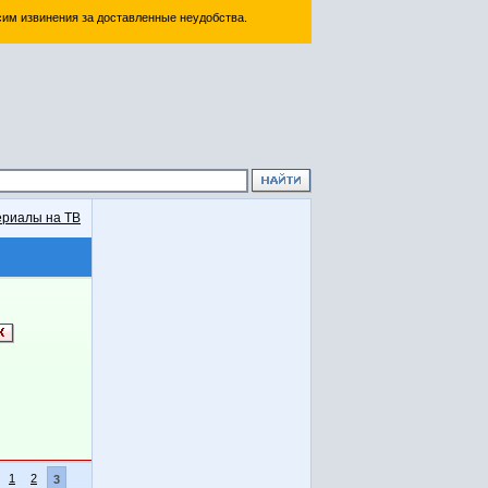
им извинения за доставленные неудобства.
риалы на ТВ
1
2
3