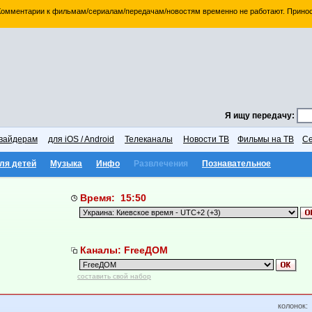
 Комментарии к фильмам/сериалам/передачам/новостям временно не работают. Принос
Я ищу передачу:
вайдерам
для iOS / Android
Телеканалы
Новости ТВ
Фильмы на ТВ
Се
ля детей
Музыка
Инфо
Развлечения
Познавательное
Время: 15:50
Каналы: FreeДОМ
составить свой набор
колонок: