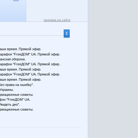
реклама на сайте
1
аше время. Прямой эфир.
арафон "FreeДОМ" UA. Прямой эфир.
анская оборона.
арафон "FreeДОМ" UA. Прямой эфир.
аше время. Прямой эфир.
арафон "FreeДОМ" UA. Прямой эфир.
аше время. Прямой эфир.
Без права на ошибку".
Украины.
рмационные сюжеты.
фон "FreeДОМ" UA.
Увидеть дно".
рмационные сюжеты.