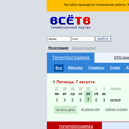
На сайте проводятся технические работы.
Регистрация
Забыли пароль?
Телепрограмма
EPG про
Фильмы
Сериалы
Спорт
Д
Все
Пятница, 7 августа
27
28
29
30
31
1
2
неделя
пн
вт
ср
чт
пт
сб
вс
7
3
4
5
6
8
9
неделя
до конца дня
сейчас и скоро
на весь день
телепрограмма