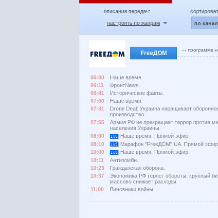
описания передач:
сортироват
настроить по жанрам
по кана
программа н
FreeДОМ
06:00
Наше время.
06:11
ФронтNews.
06:41
Исторические факты.
07:00
Наше время.
07:31
Drone Deal: Украина наращивает оборонно
производство.
07:55
Армия РФ не прекращает террор против м
населения Украины.
08:00
Наше время. Прямой эфир.
08:10
Марафон "FreeДОМ" UA. Прямой эфир
10:00
Наше время. Прямой эфир.
10:11
Антизомби.
10:23
Гражданская оборона.
10:37
Экономика РФ теряет обороты: крупный би
массово снижает расходы.
11:00
Виновники войны.