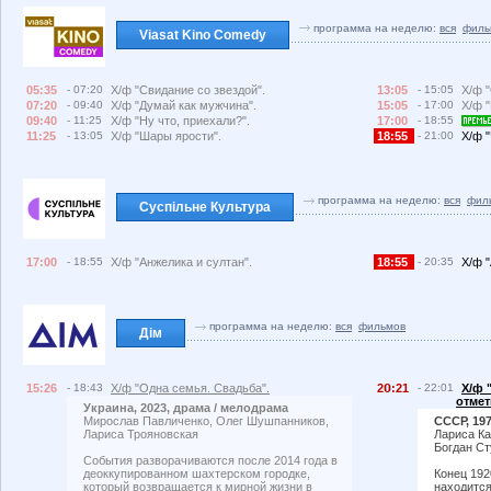
программа на неделю:
вся
филь
Viasat Kino Comedy
05:35
- 07:20
Х/ф "Свидание со звездой".
13:05
- 15:05
Х/ф 
07:20
- 09:40
Х/ф "Думай как мужчина".
15:05
- 17:00
Х/ф "
09:40
- 11:25
Х/ф "Ну что, приехали?".
17:00
- 18:55
11:25
- 13:05
Х/ф "Шары ярости".
18:55
- 21:00
Х/ф 
программа на неделю:
вся
фил
Суспільне Культура
17:00
- 18:55
Х/ф "Анжелика и султан".
18:55
- 20:35
Х/ф 
программа на неделю:
вся
фильмов
Дім
15:26
- 18:43
Х/ф "Одна семья. Свадьба".
2
:21
- 22:01
Х/ф 
отмет
Украина, 2023, драма / мелодрама
Мирослав Павличенко, Олег Шушпанников,
СССР, 19
Лариса Трояновская
Лариса Ка
Богдан Ст
События разворачиваются после 2014 года в
деоккупированном шахтерском городке,
Конец 192
который возвращается к мирной жизни в
находится