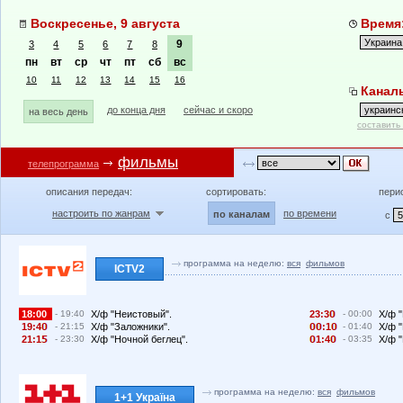
Воскресенье, 9 августа
Время:
9
3
4
5
6
7
8
пн
вт
ср
чт
пт
сб
вс
10
11
12
13
14
15
16
Каналы
до конца дня
сейчас и скоро
на весь день
составить
фильмы
телепрограмма
описания передач:
сортировать:
пери
настроить по жанрам
по времени
по каналам
с
программа на неделю:
вся
фильмов
ICTV2
18:00
- 19:40
Х/ф "Неистовый".
23:3
- 00:00
Х/ф "
19:4
- 21:15
Х/ф "Заложники".
:1
- 01:40
Х/ф "
21:1
- 23:30
Х/ф "Ночной беглец".
1:4
- 03:35
Х/ф "
программа на неделю:
вся
фильмов
1+1 Україна