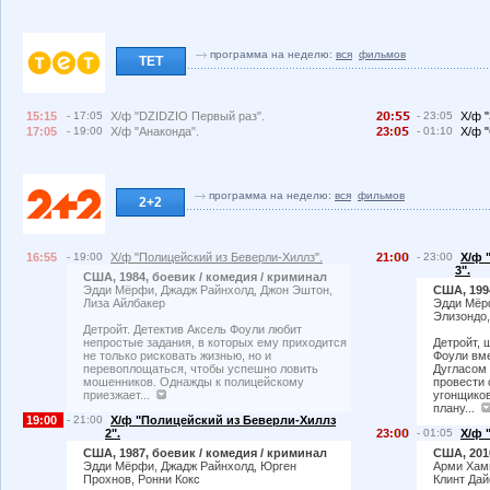
программа на неделю:
вся
фильмов
ТЕТ
15:15
- 17:05
Х/ф "DZIDZIO Первый раз".
2
:
- 23:05
Х/ф "
17:05
- 19:00
Х/ф "Анаконда".
23:
- 01:10
Х/ф "
программа на неделю:
вся
фильмов
2+2
16:55
- 19:00
Х/ф "Полицейский из Беверли-Хиллз".
21:
- 23:00
Х/ф 
3".
США, 1984, боевик / комедия / криминал
Эдди Мёрфи, Джадж Райнхолд, Джон Эштон,
США, 199
Лиза Айлбакер
Эдди Мёрф
Элизондо,
Детройт. Детектив Аксель Фоули любит
непростые задания, в которых ему приходится
Детройт, 
не только рисковать жизнью, но и
Фоули вм
перевоплощаться, чтобы успешно ловить
Дугласом 
мошенников. Однажды к полицейскому
провести 
приезжает...
угонщиков
плану...
19:00
- 21:00
Х/ф "Полицейский из Беверли-Хиллз
2".
23:
- 01:05
Х/ф 
США, 1987, боевик / комедия / криминал
США, 201
Эдди Мёрфи, Джадж Райнхолд, Юрген
Арми Хамм
Прохнов, Ронни Кокс
Клинт Дай