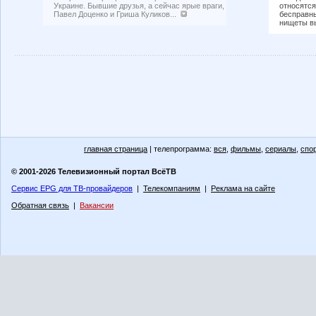
Украине. Бывшие друзья, а сейчас ярые враги,
относятся
Павел Доценко и Гриша Куликов...
бесправны
нищеты вы
главная страница
| телепрограмма:
вся
,
фильмы
,
сериалы
,
спо
© 2001-2026 Телевизионный портал ВсёТВ
Сервис EPG для ТВ-провайдеров
|
Телекомпаниям
|
Реклама на сайте
Обратная связь
|
Вакансии