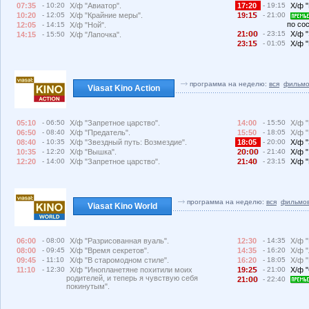
07:35
- 10:20
Х/ф "Авиатор".
17:20
- 19:15
Х/ф "
10:20
- 12:05
Х/ф "Крайние меры".
19:1
- 21:00
по со
12:05
- 14:15
Х/ф "Ной".
21:
- 23:15
Х/ф 
14:15
- 15:50
Х/ф "Лапочка".
23:1
- 01:05
Х/ф "
программа на неделю:
вся
фильмо
Viasat Kino Action
05:10
- 06:50
Х/ф "Запретное царство".
14:00
- 15:50
Х/ф 
06:50
- 08:40
Х/ф "Предатель".
15:50
- 18:05
Х/ф "
08:40
- 10:35
Х/ф "Звездный путь: Возмездие".
18:05
- 20:00
Х/ф 
10:35
- 12:20
Х/ф "Вышка".
2
:
- 21:40
Х/ф "
12:20
- 14:00
Х/ф "Запретное царство".
21:4
- 23:15
Х/ф 
программа на неделю:
вся
фильмо
Viasat Kino World
06:00
- 08:00
Х/ф "Разрисованная вуаль".
12:30
- 14:35
Х/ф "
08:00
- 09:45
Х/ф "Время секретов".
14:35
- 16:20
Х/ф "
09:45
- 11:10
Х/ф "В старомодном стиле".
16:20
- 18:05
Х/ф 
11:10
- 12:30
Х/ф "Инопланетяне похитили моих
19:2
- 21:00
Х/ф 
родителей, и теперь я чувствую себя
21:
- 22:40
покинутым".