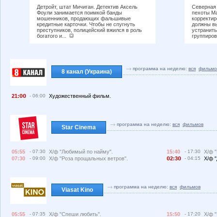
Детройт, штат Мичиган. Детектив Аксель
Северная 
Фоули занимается поимкой банды
пехоты Ма
мошенников, продающих фальшивые
корректи
кредитные карточки. Чтобы не спугнуть
должны в
преступников, полицейский вжился в роль
устранить
богатого и...
группиров
программа на неделю:
вся
фильмо
8 канал (Украина)
21:
- 06:00
Художественный фильм.
программа на неделю:
вся
фильмов
Star Cinema
05:55
- 07:30
Х/ф "Любимый по найму".
15:40
- 17:30
Х/ф 
07:30
- 09:00
Х/ф "Роза прощальных ветров".
2:3
- 04:15
Х/ф 
программа на неделю:
вся
фильмов
Viasat Kino
05:55
- 07:35
Х/ф "Спеши любить".
15:50
- 17:20
Х/ф 