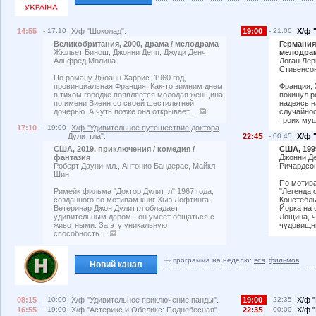
14:55
- 17:10
Х/ф "Шоколад".
19:00
- 21:00
Х/ф 
Великобритания, 2000, драма / мелодрама
Германия,
Жюльет Бинош, Джонни Депп, Джуди Денч,
мелодра
Альфред Молина
Логан Ле
Стивенсо
По роману Джоанн Харрис. 1960 год,
провинциальная Франция. Как-то зимним днем
Франция, 
в тихом городке появляется молодая женщина
покинул р
по имени Виенн со своей шестилетней
надеясь н
дочерью. А чуть позже она открывает...
случайнос
троих муш
17:10
- 19:00
Х/ф "Удивительное путешествие доктора
Дулиттла".
22:4
- 00:45
Х/ф 
США, 2019, приключения / комедия /
США, 1999
фантазия
Джонни Де
Роберт Дауни-мл., Антонио Бандерас, Майкл
Ричардсо
Шин
По мотив
Римейк фильма "Доктор Дулиттл" 1967 года,
"Легенда 
созданного по мотивам книг Хью Лофтинга.
Констебль
Ветеринар Джон Дулиттл обладает
Йорка на 
удивительным даром - он умеет общаться с
Лощина, 
животными. За эту уникальную
чудовищн
способность...
программа на неделю:
вся
фильмов
Новий канал
08:15
- 10:00
Х/ф "Удивительное приключение панды".
19:00
- 22:35
Х/ф 
16:55
- 19:00
Х/ф "Астерикс и Обеликс: Поднебесная".
22:3
- 00:00
Х/ф "