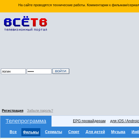
На сайте проводятся технические работы. Комментарии к фильмам/сериал
Регистрация
Забыли пароль?
Телепрограмма
EPG провайдерам
для iOS / Androi
Все
Сериалы
Спорт
Для детей
Музыка
Ин
Фильмы