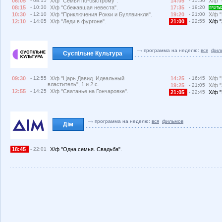
06:05
- 08:15
Х/ф "Семья по-быстрому".
14:05
- 15:50
Х/ф 
08:15
- 10:30
Х/ф "Сбежавшая невеста".
17:35
- 19:20
10:30
- 12:10
Х/ф "Приключения Рокки и Буллвинкля".
19:20
- 21:00
Х/ф 
12:10
- 14:05
Х/ф "Леди в фургоне".
21:00
- 22:55
Х/ф 
программа на неделю:
вся
фил
Суспільне Культура
09:30
- 12:55
Х/ф "Царь Давид. Идеальный
14:25
- 16:45
Х/ф 
властитель", 1 и 2 с.
19:25
- 21:05
Х/ф "
12:55
- 14:25
Х/ф "Сватанье на Гончаровке".
21:05
- 22:45
Х/ф 
программа на неделю:
вся
фильмов
Дім
18:45
- 22:01
Х/ф "Одна семья. Свадьба".