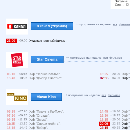
Злоумышл
Син,...
программа на неделю:
вся
фильмо
8 канал (Украина)
21:00
- 06:00
Художественный фильм.
программа на неделю:
вся
фильмов
Star Cinema
05:10
- 06:45
Х/ф "Черное платье".
18:25
- 20:00
Х/ф 
16:40
- 18:25
Х/ф "Доктор Счастье".
2:3
- 04:05
Х/ф 
программа на неделю:
вся
фильмов
Viasat Kino
05:25
- 07:20
Х/ф "Планета Ка-Пэкс".
14:45
- 16:30
Х/ф 
07:20
- 09:35
Х/ф "Ограды".
16:30
- 18:15
Х/ф "
09:35
- 11:35
Х/ф "Эмма".
18:15
- 20:00
Х/ф 
11:35
- 13:15
Х/ф "Спеши любить".
20:00
- 22:15
Х/ф 
13:15
- 14:45
Х/ф "Бобер".
22:1
- 00:25
Х/ф "