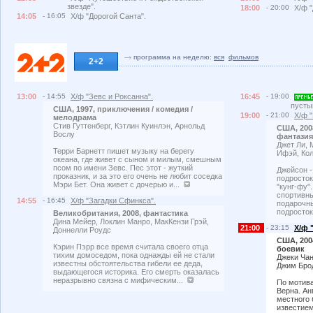
звезде".
18:00
- 20:00
Х/ф "
14:05
- 16:05
Х/ф "Дорогой Санта".
программа на неделю:
вся
фильмов
2+2
13:00
- 14:55
Х/ф "Зевс и Роксанна".
16:45
- 19:00
пусты
США, 1997, приключения / комедия /
19:00
- 21:00
Х/ф 
мелодрама
Стив Гуттенберг, Кэтлин Куинлэн, Арнольд
США, 200
Вослу
фантазия
Джет Ли, 
Терри Барнетт пишет музыку на берегу
Ифэй, Ко
океана, где живет с сыном и милым, смешным
псом по имени Зевс. Пес этот - жуткий
Джейсон 
проказник, и за это его очень не любит соседка
подросток
Мэри Бет. Она живет с дочерью и...
"кунг-фу"
спортивны
14:55
- 16:45
Х/ф "Загадки Сфинкса".
подарочн
подросток
Великобритания, 2008, фантастика
Дина Мейер, Локлин Манро, МакКензи Грэй,
21:00
- 23:15
Х/ф 
Доннелли Роудс
США, 200
Кэрин Пэрр все время считала своего отца
боевик
тихим домоседом, пока однажды ей не стали
Джеки Чан
известны обстоятельства гибели ее деда,
Джим Бро
выдающегося историка. Его смерть оказалась
неразрывно связна с мифическим...
По мотив
Верна. Ан
местного
известием