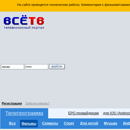
На сайте проводятся технические работы. Комментарии к фильмам/сериал
Регистрация
Забыли пароль?
Телепрограмма
EPG провайдерам
для iOS / Androi
Все
Сериалы
Спорт
Для детей
Музыка
Ин
Фильмы