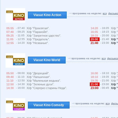
программа на неделю:
вся
фильмо
Viasat Kino Action
05:55
- 07:40
Х/ф "Проклятая".
14:20
- 16:05
Х/ф 
07:40
- 09:25
Х/ф "Паранойя".
16:05
- 18:15
Х/ф "
09:25
- 11:05
Х/ф "Запретное царство".
18:15
- 20:00
Х/ф 
11:05
- 12:55
Х/ф "Предатель".
20:00
- 21:40
Х/ф 
12:55
- 14:20
Х/ф "Незваные".
21:4
- 23:30
Х/ф 
программа на неделю:
вся
фильмо
Viasat Kino World
05:50
- 08:00
Х/ф "Дворецкий".
16:00
- 18:10
Х/ф 
09:40
- 11:10
Х/ф "Лапшичная".
18:10
- 19:35
Х/ф "
11:10
- 12:50
Х/ф "Маленькая ведьма".
19:35
- 21:00
Х/ф "
12:50
- 14:30
Х/ф "Зеленые духи".
21:00
- 23:00
Х/ф "
14:30
- 16:00
Х/ф "Сюрприз старины Неда".
23:
- 00:45
Х/ф "
программа на неделю:
вся
филь
Viasat Kino Comedy