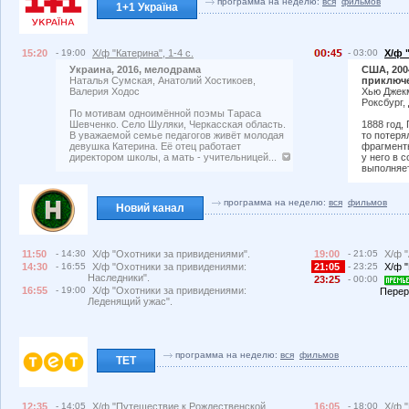
программа на неделю:
вся
фильмов
1+1 Україна
15:20
- 19:00
Х/ф "Катерина", 1-4 с.
:4
- 03:00
Х/ф 
Украина, 2016, мелодрама
США, 2004
Наталья Сумская, Анатолий Хостикоев,
приключ
Валерия Ходос
Хью Джекм
Роксбург,
По мотивам одноимённой поэмы Тараса
Шевченко. Село Шуляки, Черкасская область.
1888 год,
В уважаемой семье педагогов живёт молодая
то потеря
девушка Катерина. Её отец работает
фрагменты
директором школы, а мать - учительницей...
у него в 
выполняет
программа на неделю:
вся
фильмов
Новий канал
11:50
- 14:30
Х/ф "Охотники за привидениями".
19:00
- 21:05
Х/ф 
14:30
- 16:55
Х/ф "Охотники за привидениями:
21:05
- 23:25
Х/ф 
Наследники".
23:2
- 00:00
16:55
- 19:00
Х/ф "Охотники за привидениями:
Перер
Леденящий ужас".
программа на неделю:
вся
фильмов
ТЕТ
12:35
- 14:05
Х/ф "Путешествие к Рождественской
16:05
- 18:00
Х/ф "