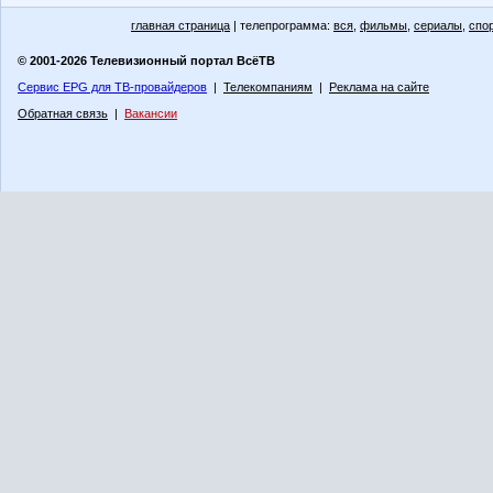
главная страница
| телепрограмма:
вся
,
фильмы
,
сериалы
,
спо
© 2001-2026 Телевизионный портал ВсёТВ
Сервис EPG для ТВ-провайдеров
|
Телекомпаниям
|
Реклама на сайте
Обратная связь
|
Вакансии