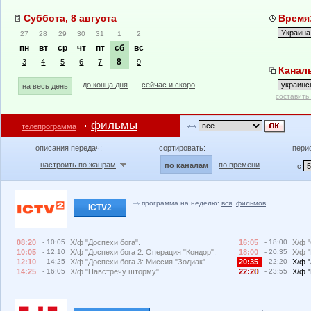
Суббота, 8 августа
Время:
27
28
29
30
31
1
2
пн
вт
ср
чт
пт
сб
вс
8
3
4
5
6
7
9
Каналы
до конца дня
сейчас и скоро
на весь день
составить
фильмы
телепрограмма
описания передач:
сортировать:
пери
настроить по жанрам
по времени
по каналам
с
программа на неделю:
вся
фильмов
ICTV2
08:20
- 10:05
Х/ф "Доспехи бога".
16:05
- 18:00
Х/ф "
10:05
- 12:10
Х/ф "Доспехи бога 2: Операция "Кондор".
18:00
- 20:35
Х/ф "
12:10
- 14:25
Х/ф "Доспехи бога 3: Миссия "Зодиак".
20:35
- 22:20
Х/ф "
14:25
- 16:05
Х/ф "Навстречу шторму".
22:2
- 23:55
Х/ф "