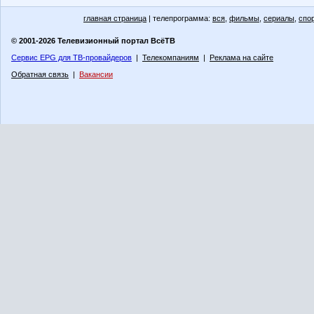
главная страница
| телепрограмма:
вся
,
фильмы
,
сериалы
,
спо
© 2001-2026 Телевизионный портал ВсёТВ
Сервис EPG для ТВ-провайдеров
|
Телекомпаниям
|
Реклама на сайте
Обратная связь
|
Вакансии