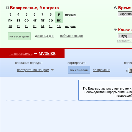
Воскресенье, 9 августа
Время:
9
3
4
5
6
7
8
неделя
пн
вт
ср
чт
пт
сб
вс
10
11
12
13
14
15
16
неделя
Каналы
до конца дня
сейчас и скоро
на весь день
составить
музыка
телепрограмма
описания передач:
сортировать:
пери
настроить по жанрам
по времени
по каналам
с
По Вашему запросу ничего не н
необходимая информация. А во
период де