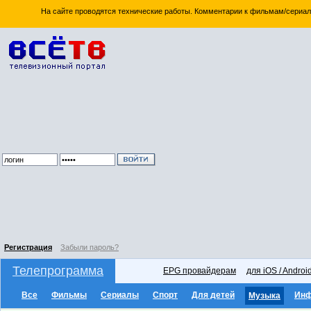
На сайте проводятся технические работы. Комментарии к фильмам/сериал
Регистрация
Забыли пароль?
Телепрограмма
EPG провайдерам
для iOS / Androi
Все
Фильмы
Сериалы
Спорт
Для детей
Ин
Музыка