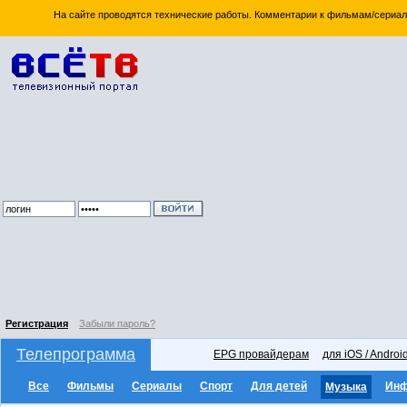
На сайте проводятся технические работы. Комментарии к фильмам/сериал
Регистрация
Забыли пароль?
Телепрограмма
EPG провайдерам
для iOS / Androi
Все
Фильмы
Сериалы
Спорт
Для детей
Ин
Музыка