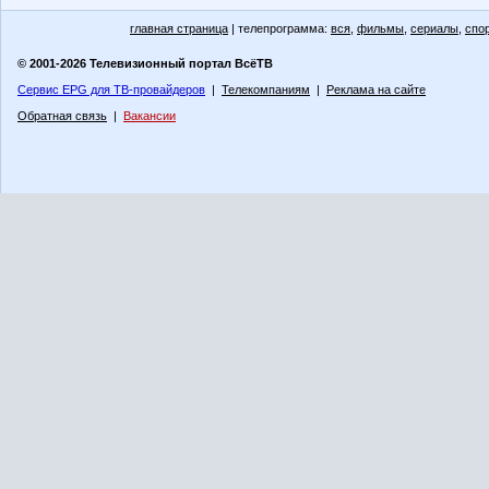
главная страница
| телепрограмма:
вся
,
фильмы
,
сериалы
,
спо
© 2001-2026 Телевизионный портал ВсёТВ
Сервис EPG для ТВ-провайдеров
|
Телекомпаниям
|
Реклама на сайте
Обратная связь
|
Вакансии