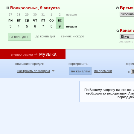
Воскресенье, 9 августа
Время:
27
28
29
30
31
1
2
неделя
пн
вт
ср
чт
пт
сб
вс
9
3
4
5
6
7
8
неделя
Каналы
до конца дня
сейчас и скоро
на весь день
составить
музыка
телепрограмма
описания передач:
сортировать:
пери
настроить по жанрам
по времени
по каналам
с
По Вашему запросу ничего не н
необходимая информация. А во
период де