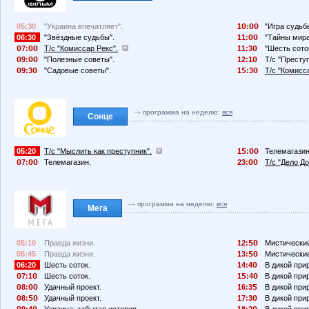
05:30
"Украина впечатляет".
1
:
"Игра судьб
06:30
"Звёздные судьбы".
11:
"Тайны мира
7:
Т/с "Комиссар Рекс".
11:3
"Шесть сото
9:
"Полезные советы".
12:1
Т/с "Преступ
9:3
"Садовые советы".
1
:3
Т/с "Комисс
программа на неделю:
вся
Сонце
05:20
Т/с "Мыслить как преступник".
1
:
Телемагазин
7:
Телемагазин.
23:
Т/с "Дело До
программа на неделю:
вся
Мега
05:10
Правда жизни.
12:
Мистические
05:45
Правда жизни.
13:
Мистические
06:20
Шесть соток.
14:4
В дикой при
7:1
Шесть соток.
1
:4
В дикой при
8:
Удачный проект.
16:3
В дикой при
8:
Удачный проект.
17:3
В дикой при