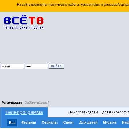
На сайте проводятся технические работы. Комментарии к фильмам/сериал
Регистрация
Забыли пароль?
Телепрограмма
EPG провайдерам
для iOS / Androi
Фильмы
Сериалы
Спорт
Для детей
Музыка
Ин
Все