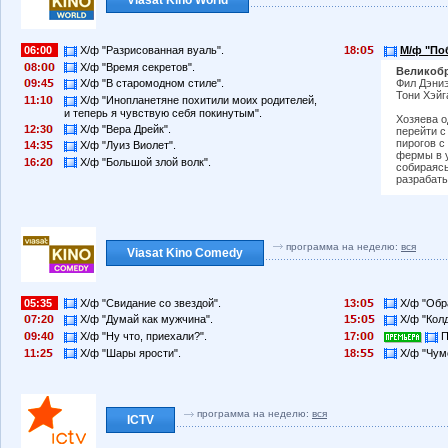
Viasat Kino World
06:00
Х/ф "Разрисованная вуаль".
18:
М/ф "Поб
8:
Х/ф "Время секретов".
Великобр
Фил Дэниэ
9:4
Х/ф "В старомодном стиле".
Тони Хэйг
11:1
Х/ф "Инопланетяне похитили моих родителей,
и теперь я чувствую себя покинутым".
Хозяева 
12:3
Х/ф "Вера Дрейк".
перейти с
пирогов с
14:3
Х/ф "Луиз Виолет".
фермы в 
16:2
Х/ф "Большой злой волк".
собираясь
разрабат
программа на неделю:
вся
Viasat Kino Comedy
05:35
Х/ф "Свидание со звездой".
13:
Х/ф "Обр
7:2
Х/ф "Думай как мужчина".
1
:
Х/ф "Колд
9:4
Х/ф "Ну что, приехали?".
17:
П
11:2
Х/ф "Шары ярости".
18:
Х/ф "Чум
программа на неделю:
вся
ICTV