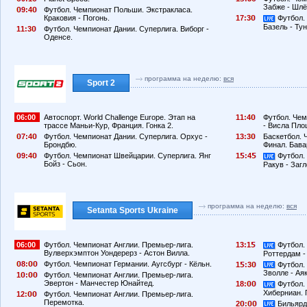
Забже - Шлё
9:4
Футбол. Чемпионат Польши. Экстракласа.
Краковия - Погонь.
17:3
Футбол.
Базель - Ту
11:3
Футбол. Чемпионат Дании. Суперлига. Виборг -
Оденсе.
программа на неделю:
вся
Sport 2
06:00
Автоспорт. World Challenge Europe. Этап на
11:4
Футбол. Чем
трассе Маньи-Кур, Франция. Гонка 2.
- Висла Пло
7:4
Футбол. Чемпионат Дании. Суперлига. Орхус -
13:3
Баскетбол. 
Брондбю.
Финал. Бава
9:4
Футбол. Чемпионат Швейцарии. Суперлига. Янг
1
:4
Футбол.
Бойз - Сьон.
Ракув - Заг
программа на неделю:
вся
Setanta Sports Ukraine
06:00
Футбол. Чемпионат Англии. Премьер-лига.
13:1
Футбол.
Вулверхэмптон Уондерерз - Астон Вилла.
Роттердам -
8:
Футбол. Чемпионат Германии. Аугсбург - Кёльн.
1
:3
Футбол.
Зволле - Ая
1
:
Футбол. Чемпионат Англии. Премьер-лига.
Эвертон - Манчестер Юнайтед.
18:
Футбол.
Хиберниан. 
12:
Футбол. Чемпионат Англии. Премьер-лига.
Перемотка.
2
:
Бильярд.