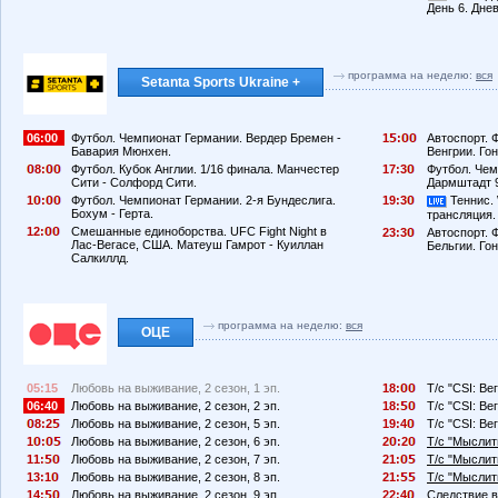
День 6. Дне
программа на неделю:
вся
Setanta Sports Ukraine +
06:00
Футбол. Чемпионат Германии. Вердер Бремен -
1
:
Автоспорт. 
Бавария Мюнхен.
Венгрии. Гон
8:
Футбол. Кубок Англии. 1/16 финала. Манчестер
17:3
Футбол. Чем
Сити - Солфорд Сити.
Дармштадт 9
1
:
Футбол. Чемпионат Германии. 2-я Бундеслига.
19:3
Теннис. 
Бохум - Герта.
трансляция.
12:
Смешанные единоборства. UFC Fight Night в
23:3
Автоспорт. 
Лас-Вегасе, США. Матеуш Гамрот - Куиллан
Бельгии. Гон
Салкиллд.
программа на неделю:
вся
ОЦЕ
05:15
Любовь на выживание, 2 сезон, 1 эп.
18:
Т/с "CSI: Вег
06:40
Любовь на выживание, 2 сезон, 2 эп.
18:
Т/с "CSI: Вег
8:2
Любовь на выживание, 2 сезон, 5 эп.
19:4
Т/с "CSI: Вег
1
:
Любовь на выживание, 2 сезон, 6 эп.
2
:2
Т/с "Мыслить
11:
Любовь на выживание, 2 сезон, 7 эп.
21:
Т/с "Мыслить
13:1
Любовь на выживание, 2 сезон, 8 эп.
21:
Т/с "Мыслить
14:
Любовь на выживание, 2 сезон, 9 эп.
22:4
Следствие в