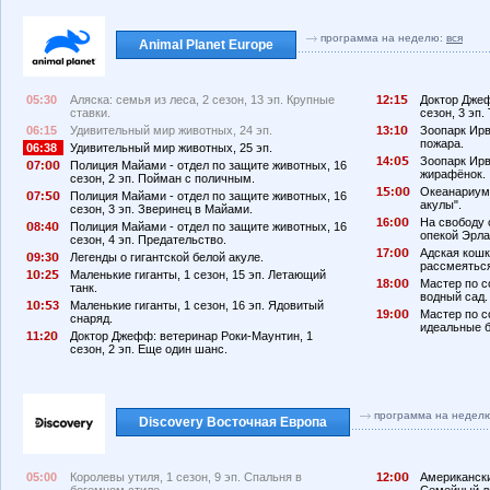
программа на неделю:
вся
Animal Planet Europe
05:30
Аляска: семья из леса, 2 сезон, 13 эп. Крупные
12:1
Доктор Джеф
ставки.
сезон, 3 эп.
06:15
Удивительный мир животных, 24 эп.
13:1
Зоопарк Ирв
пожара.
06:38
Удивительный мир животных, 25 эп.
14:
Зоопарк Ирв
7:
Полиция Майами - отдел по защите животных, 16
жирафёнок.
сезон, 2 эп. Пойман с поличным.
1
:
Океанариум,
7:
Полиция Майами - отдел по защите животных, 16
акулы".
сезон, 3 эп. Зверинец в Майами.
16:
На свободу с
8:4
Полиция Майами - отдел по защите животных, 16
опекой Эрла
сезон, 4 эп. Предательство.
17:
Адская кошк
9:3
Легенды о гигантской белой акуле.
рассмеятьс
1
:2
Маленькие гиганты, 1 сезон, 15 эп. Летающий
18:
Мастер по с
танк.
водный сад.
1
:
3
Маленькие гиганты, 1 сезон, 16 эп. Ядовитый
19:
Мастер по с
снаряд.
идеальные 
11:2
Доктор Джефф: ветеринар Роки-Маунтин, 1
сезон, 2 эп. Еще один шанс.
программа на недел
Discovery Восточная Европа
05:00
Королевы утиля, 1 сезон, 9 эп. Спальня в
12:
Американски