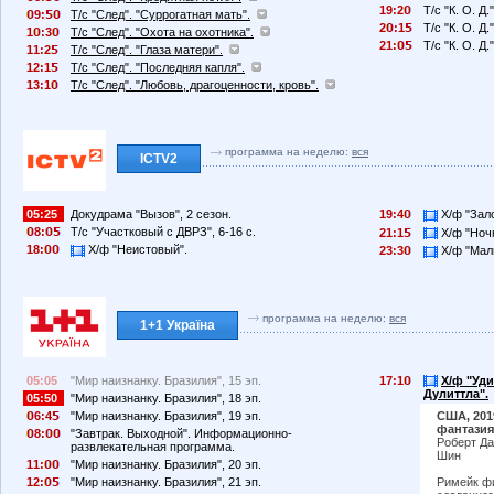
19:2
Т/с "К. О. Д
9:
Т/с "След". "Суррогатная мать".
2
:1
Т/с "К. О. Д.
1
:3
Т/с "След". "Охота на охотника".
21:
Т/с "К. О. Д.
11:2
Т/с "След". "Глаза матери".
12:1
Т/с "След". "Последняя капля".
13:1
Т/с "След". "Любовь, драгоценности, кровь".
программа на неделю:
вся
ICTV2
05:25
Докудрама "Вызов", 2 сезон.
19:4
Х/ф "Зал
8:
Т/с "Участковый с ДВРЗ", 6-16 с.
21:1
Х/ф "Ночн
18:
Х/ф "Неистовый".
23:3
Х/ф "Маль
программа на неделю:
вся
1+1 Україна
05:05
"Мир наизнанку. Бразилия", 15 эп.
17:1
Х/ф "Уд
Дулиттла".
05:50
"Мир наизнанку. Бразилия", 18 эп.
6:4
"Мир наизнанку. Бразилия", 19 эп.
США, 201
фантазия
8:
"Завтрак. Выходной". Информационно-
Роберт Да
развлекательная программа.
Шин
11:
"Мир наизнанку. Бразилия", 20 эп.
12:
"Мир наизнанку. Бразилия", 21 эп.
Римейк фи