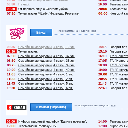
05:50
На часі.
16:
Телемагазин
06:30
От первого лица с Сергеем Дойко.
2
:
Телемагазин
7:2
Телемагазин MiLady / Фазенда / Provence.
:
Киевский ка
программа на неделю:
вся
Бігуді
05:35
Семейные мелодрамы, 4 сезон, 12 эп.
14:1
Говорит вся 
06:30
Телемагазин.
1
:1
Говорит вся 
7:3
Семейные мелодрамы, 4 сезон, 37 эп.
16:1
Т/с "Невеста
8:3
Семейные мелодрамы, 4 сезон, 38 эп.
17:
Т/с "Невеста
9:2
Семейные мелодрамы, 4 сезон, 39 эп.
18:
Т/с "Постучи
1
:2
Семейные мелодрамы, 4 сезон, 40 эп.
19:
Т/с "Постучи
11:
Семейные мелодрамы, 4 сезон, 1 эп.
2
:
Т/с "Письмо 
11:
Семейные мелодрамы, 4 сезон, 2 эп.
2
:
Т/с "Письмо 
12:4
Семейные мелодрамы, 4 сезон, 5 эп.
21:4
Т/с "Письмо 
13:3
Семейные мелодрамы, 4 сезон, 6 эп.
22:4
Говорит вся 
программа на неделю:
вся
8 канал (Украина)
06:00
Информационный марафон "Единые новости".
14:
Телемагазин
12:
Телемагазин Распакуй TV.
17:
"Прогнозы и