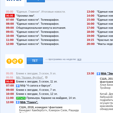
05:00
"Единые. Главное". Итоговые новости.
13:
"Единые нов
06:00
"Хроники лжи".
14:
"Единые нов
7:
"Единые новости". Телемарафон.
1
:
"Единые нов
8:
"Единые новости". Телемарафон.
16:
"Единые нов
9:
Общенациональная минута молчания.
17:
"Единые нов
9:
1
"Единые новости". Телемарафон.
18:
"Единые нов
1
:
"Единые новости". Телемарафон.
19:
"Единые нов
11:
"Единые новости". Телемарафон.
19:1
"Красные ли
12:
"Единые новости". Телемарафон.
2
:
"Факты неде
программа на неделю:
вся
ТЕТ
05:05
Ближе к звездам, 3 сезон, 9 эп.
13:3
М/ф "Эве
05:55
М/с "Казаки. Футбол".
США, 201
06:00
Ближе к звездам, 5 сезон, 11 эп.
фантазия
Хлоя Бенн
7:
М/ф "4 сапога и барсук".
Трэйнор
9:
Ближе к звездам, 4 сезон, 7 эп.
1
:
Ближе к звездам, 5 сезон, 12 эп.
Китай. Де
бабушкой.
11:
Премьера. Караоке на майдане, 14 эп.
подрабаты
12:
М/ф "Гринч".
осуществл
красивей
США, 2018, комедия / фантазия
обнаружив
Бенедикт Камбербэтч, Кэмерон Сили, Рашида