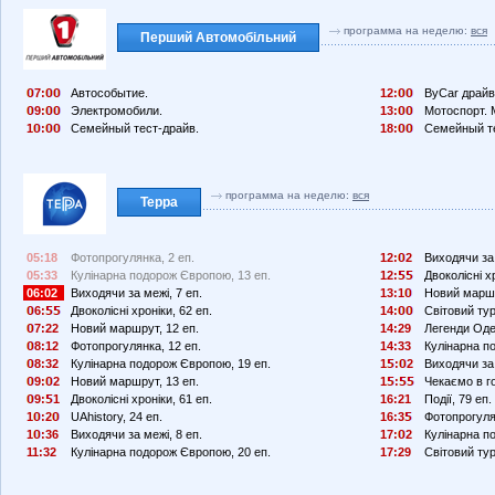
программа на неделю:
вся
Перший Автомобільний
7:
Автособытие.
12:
ByCar драйв
9:
Электромобили.
13:
Мотоспорт. 
1
:
Семейный тест-драйв.
18:
Семейный те
программа на неделю:
вся
Терра
05:18
Фотопрогулянка, 2 еп.
12:
2
Виходячи за 
05:33
Кулінарна подорож Європою, 13 еп.
12:
Двоколісні хр
06:02
Виходячи за межі, 7 еп.
13:1
Новий маршр
6:
Двоколісні хроніки, 62 еп.
14:
Світовий тур
7:22
Новий маршрут, 12 еп.
14:29
Легенди Оде
8:12
Фотопрогулянка, 12 еп.
14:33
Кулінарна п
8:32
Кулінарна подорож Європою, 19 еп.
1
:
2
Виходячи за 
9:
2
Новий маршрут, 13 еп.
1
:
Чекаємо в го
9:
1
Двоколісні хроніки, 61 еп.
16:21
Події, 79 еп.
1
:2
UAhistory, 24 еп.
16:3
Фотопрогуля
1
:36
Виходячи за межі, 8 еп.
17:
2
Кулінарна п
11:32
Кулінарна подорож Європою, 20 еп.
17:29
Світовий тур