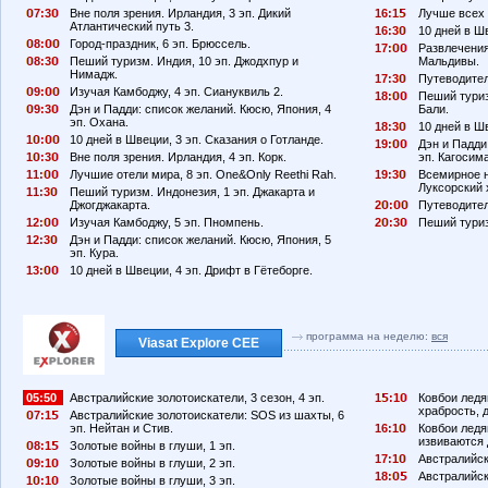
7:3
Вне поля зрения. Ирландия, 3 эп. Дикий
16:1
Лучше всех 
Атлантический путь 3.
16:3
10 дней в Ш
8:
Город-праздник, 6 эп. Брюссель.
17:
Развлечения
8:3
Пеший туризм. Индия, 10 эп. Джодхпур и
Мальдивы.
Нимадж.
17:3
Путеводител
9:
Изучая Камбоджу, 4 эп. Сиануквиль 2.
18:
Пеший туриз
9:3
Дэн и Падди: список желаний. Кюсю, Япония, 4
Бали.
эп. Охана.
18:3
10 дней в Ш
1
:
10 дней в Швеции, 3 эп. Сказания о Готланде.
19:
Дэн и Падди
1
:3
Вне поля зрения. Ирландия, 4 эп. Корк.
эп. Кагосима
11:
Лучшие отели мира, 8 эп. One&Only Reethi Rah.
19:3
Всемирное н
Луксорский 
11:3
Пеший туризм. Индонезия, 1 эп. Джакарта и
Джогджакарта.
2
:
Путеводител
12:
Изучая Камбоджу, 5 эп. Пномпень.
2
:3
Пеший туриз
12:3
Дэн и Падди: список желаний. Кюсю, Япония, 5
эп. Кура.
13:
10 дней в Швеции, 4 эп. Дрифт в Гётеборге.
программа на неделю:
вся
Viasat Explore CEE
05:50
Австралийские золотоискатели, 3 сезон, 4 эп.
1
:1
Ковбои ледя
храбрость, д
7:1
Австралийские золотоискатели: SOS из шахты, 6
эп. Нейтан и Стив.
16:1
Ковбои ледян
извиваются 
8:1
Золотые войны в глуши, 1 эп.
17:1
Австралийски
9:1
Золотые войны в глуши, 2 эп.
18:
Австралийски
1
:1
Золотые войны в глуши, 3 эп.