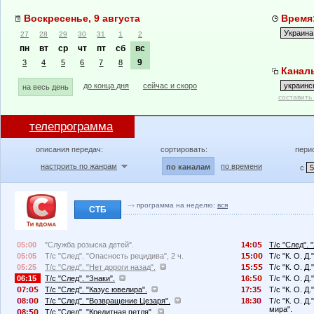
Воскресенье, 9 августа
Время:
27
28
29
30
31
1
2
пн
вт
ср
чт
пт
сб
вс
9
3
4
5
6
7
8
Каналы
до конца дня
сейчас и скоро
на весь день
составить
телепрограмма
описания передач:
сортировать:
пери
настроить по жанрам
по времени
по каналам
с
программа на неделю:
вся
СТБ
05:00
"Служба розыска детей".
14:
Т/с "След". 
05:05
Т/с "След". "Опасность рецидива", 2 ч.
1
:
Т/с "К. О. Д.
05:25
Т/с "След". "Нет дороги назад".
1
:
Т/с "К. О. Д
06:15
Т/с "След". "Знаки".
16:
Т/с "К. О. Д.
7:
Т/с "След". "Казус ювелира".
17:3
Т/с "К. О. Д
8:
Т/с "След". "Возвращение Цезаря".
18:3
Т/с "К. О. Д
мира".
8:
Т/с "След". "Кредитная петля".