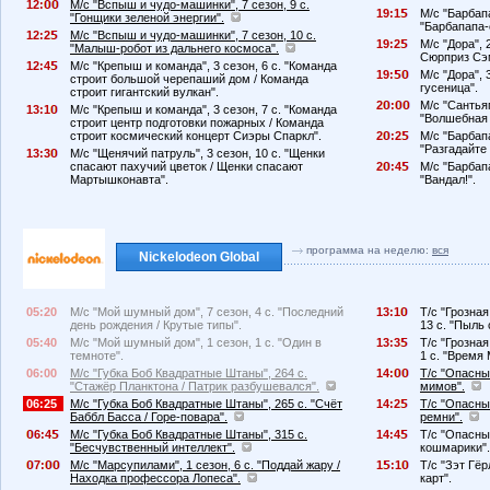
12:
М/с "Вспыш и чудо-машинки", 7 сезон, 9 с.
19:1
М/с "Барбапа
"Гонщики зеленой энергии".
"Барбапапа-
12:2
М/с "Вспыш и чудо-машинки", 7 сезон, 10 с.
19:2
М/с "Дора", 
"Малыш-робот из дальнего космоса".
Сюрприз Сэ
12:4
М/с "Крепыш и команда", 3 сезон, 6 с. "Команда
19:
М/с "Дора", 
строит большой черепаший дом / Команда
гусеница".
строит гигантский вулкан".
2
:
М/с "Сантьяг
13:1
М/с "Крепыш и команда", 3 сезон, 7 с. "Команда
"Волшебная 
строит центр подготовки пожарных / Команда
строит космический концерт Сиэры Спаркл".
2
:2
М/с "Барбапа
"Разгадайте з
13:3
М/с "Щенячий патруль", 3 сезон, 10 с. "Щенки
спасают пахучий цветок / Щенки спасают
2
:4
М/с "Барбапа
Мартышконавта".
"Вандал!".
программа на неделю:
вся
Nickelodeon Global
05:20
М/с "Мой шумный дом", 7 сезон, 4 с. "Последний
13:1
Т/с "Грозна
день рождения / Крутые типы".
13 с. "Пыль 
05:40
М/с "Мой шумный дом", 1 сезон, 1 с. "Один в
13:3
Т/с "Грозна
темноте".
1 с. "Время 
06:00
М/с "Губка Боб Квадратные Штаны", 264 с.
14:
Т/с "Опасный
"Стажёр Планктона / Патрик разбушевался".
мимов".
06:25
М/с "Губка Боб Квадратные Штаны", 265 с. "Счёт
14:2
Т/с "Опасный
Баббл Басса / Горе-повара".
ремни".
6:4
М/с "Губка Боб Квадратные Штаны", 315 с.
14:4
Т/с "Опасный
"Бесчувственный интеллект".
кошмарики".
7:
М/с "Марсупилами", 1 сезон, 6 с. "Поддай жару /
1
:1
Т/с "Зэт Гёр
Находка профессора Лопеса".
карт".