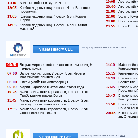
19:
Австралийски
11:1
Золотые войны в глуши, 4 эп.
2
:
Австралийски
12:
Ковбои ледяных вод, 4 сезон, 4 эп. Большие
проблемы.
21:
Австралийски
13:
Ковбои ледяных вод, 4 сезон, 5 эп. Король
22:
Золото Юкона
Тюрбо.
23:
Простые дал
14:
Ковбои ледяных вод, 4 сезон, 6 эп. Святая
23:
Герои Ист-Ха
макрель!
программа на неделю:
вся
Viasat History CEE
05:25
Вторая мировая война: чего стоит империя, 9 эп.
14:1
Майя: война 
Начало конца.
Конец цивил
7:
Запретная история, 7 сезон, 5 эп. Черепа
1
:1
Каменный го
мальтийских пришельцев.
16:3
Вторая миро
8:
Сисси: убийство императрицы.
Бесчестие.
9:1
Мария, королева Шотландии: взлом кода.
17:3
Вторая миро
Переломный
1
:2
Майя: война пяти королевств, 1 сезон, 1 эп.
Пробуждение города Богов.
18:4
Вторая миро
Конец начал
11:4
Майя: война пяти королевств, 1 сезон, 2 эп.
Господство змеиных королей.
19:
Вторая миро
Начало конц
12:
Майя: война пяти королевств, 1 сезон, 3 эп.
Сопротивление Тикаля.
2
:
Вторая миро
эп. Операци
программа на неделю:
вся
Viasat Nature CEE