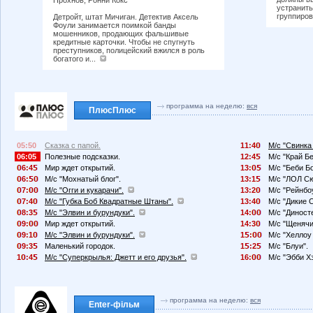
устранить
группиров
Детройт, штат Мичиган. Детектив Аксель
Фоули занимается поимкой банды
мошенников, продающих фальшивые
кредитные карточки. Чтобы не спугнуть
преступников, полицейский вжился в роль
богатого и...
программа на неделю:
вся
ПлюсПлюс
05:50
Сказка с папой.
11:4
М/с "Свинка
06:05
Полезные подсказки.
12:4
М/с "Край Б
6:4
Мир ждет открытий.
13:
М/с "Беби Бо
6:
М/с "Мохнатый блог".
13:1
М/с "ЛОЛ Сю
7:
М/с "Огги и кукарачи".
13:2
М/с "Рейнбо
7:4
М/с "Губка Боб Квадратные Штаны".
13:4
М/с "Дикие 
8:3
М/с "Элвин и бурундуки".
14:
М/с "Диносте
9:
Мир ждет открытий.
14:3
М/с "Щенячи
9:1
М/с "Элвин и бурундуки".
1
:
М/с "Хеллоу 
9:3
Маленький городок.
1
:2
М/с "Блуи".
1
:4
М/с "Суперкрылья: Джетт и его друзья".
16:
М/с "Эбби Х
программа на неделю:
вся
Enter-фільм