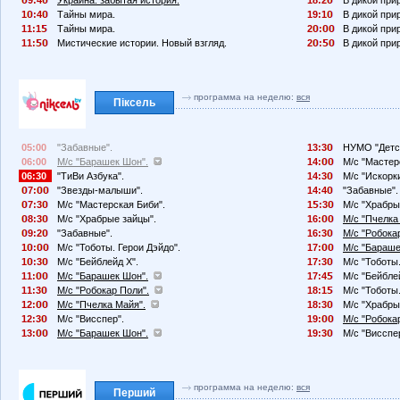
9:4
Украина: забытая история.
18:2
В дикой при
1
:4
Тайны мира.
19:1
В дикой при
11:1
Тайны мира.
2
:
В дикой при
11:
Мистические истории. Новый взгляд.
2
:
В дикой при
программа на неделю:
вся
Піксель
05:00
"Забавные".
13:3
НУМО "Детск
06:00
М/с "Барашек Шон".
14:
М/с "Мастер
06:30
"ТиВи Азбука".
14:3
М/с "Искорк
7:
"Звезды-малыши".
14:4
"Забавные".
7:3
М/с "Мастерская Биби".
1
:3
М/с "Храбры
8:3
М/с "Храбрые зайцы".
16:
М/с "Пчелка
9:2
"Забавные".
16:3
М/с "Робока
1
:
М/с "Тоботы. Герои Дэйдо".
17:
М/с "Бараше
1
:3
М/с "Бейблейд X".
17:3
М/с "Тоботы.
11:
М/с "Барашек Шон".
17:4
М/с "Бейбле
11:3
М/с "Робокар Поли".
18:1
М/с "Тоботы.
12:
М/с "Пчелка Майя".
18:3
М/с "Храбры
12:3
М/с "Висспер".
19:
М/с "Робока
13:
М/с "Барашек Шон".
19:3
М/с "Висспе
программа на неделю:
вся
Перший