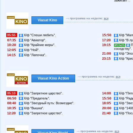
зажигает".
программа на неделю:
вся
Viasat Kino
05:55
Х/ф "Спеши любить".
1
:
Х/ф "Маль
7:3
Х/ф "Авиатор".
17:2
Х/ф "В лу
1
:2
Х/ф "Крайние меры".
19:1
П
соседству".
12:
Х/ф "Ной".
21:
Х/ф "Эпох
14:1
Х/ф "Лапочка".
23:1
Х/ф "Крис
программа на неделю:
вся
Viasat Kino Action
05:10
Х/ф "Запретное царство".
14:
Х/ф "Пят
6:
Х/ф "Предатель".
1
:
Х/ф "Ради
8:4
Х/ф "Звездный путь: Возмездие".
18:
Х/ф "Звез
1
:3
Х/ф "Вышка".
2
:
Х/ф "1408
12:2
Х/ф "Запретное царство".
21:4
Х/ф "Пос
программа на неделю:
вся