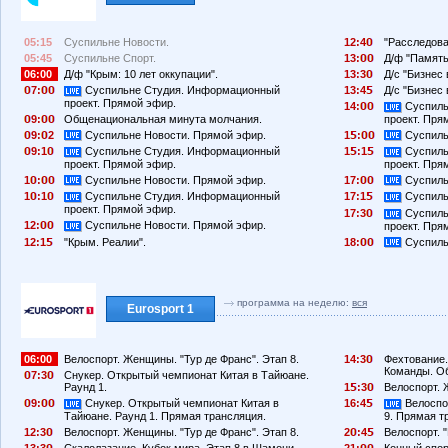
05:15
Суспильне Новости.
12:4
"Расследова
05:45
Суспильне Спорт.
13:
Д/ф "Память.
06:00
Д/ф "Крым: 10 лет оккупации".
13:3
Д/с "Бизнес 
7:
Суспильне Студия. Информационный
13:4
Д/с "Бизнес 
проект. Прямой эфир.
14:
Суспиль
9:
Общенациональная минута молчания.
проект. Пря
9:
2
Суспильне Новости. Прямой эфир.
1
:
Суспиль
9:1
Суспильне Студия. Информационный
1
:1
Суспиль
проект. Прямой эфир.
проект. Пря
1
:
Суспильне Новости. Прямой эфир.
17:
Суспиль
1
:1
Суспильне Студия. Информационный
17:1
Суспиль
проект. Прямой эфир.
17:3
Суспиль
12:
Суспильне Новости. Прямой эфир.
проект. Пря
12:1
"Крым. Реалии".
18:
Суспиль
программа на неделю:
вся
Eurosport 1
06:00
Велоспорт. Женщины. "Тур де Франс". Этап 8.
14:3
Фехтование.
Команды. Об
7:3
Снукер. Открытый чемпионат Китая в Тайюане.
Раунд 1.
1
:3
Велоспорт. 
9:
Снукер. Открытый чемпионат Китая в
16:4
Велоспор
Тайюане. Раунд 1. Прямая трансляция.
9. Прямая т
12:3
Велоспорт. Женщины. "Тур де Франс". Этап 8.
2
:4
Велоспорт. 
13:3
Скалолазание. Кубок мира. Этап 8 в Шамони,
21:
Конный спорт