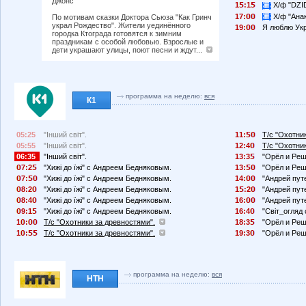
Джонс
1
:1
Х/ф "DZI
17:
Х/ф "Анак
По мотивам сказки Доктора Сьюза "Как Гринч
украл Рождество". Жители уединённого
19:
Я люблю Укра
городка Ктограда готовятся к зимним
праздникам с особой любовью. Взрослые и
дети украшают улицы, поют песни и ждут...
программа на неделю:
вся
К1
05:25
"Інший світ".
11:
Т/с "Охотни
05:55
"Інший світ".
12:4
Т/с "Охотни
06:35
"Інший світ".
13:3
"Орёл и Реш
7:2
"Хижі до їжі" с Андреем Бедняковым.
13:
"Орёл и Реш
7:
"Хижі до їжі" с Андреем Бедняковым.
14:
"Андрей пут
8:2
"Хижі до їжі" с Андреем Бедняковым.
1
:2
"Андрей пут
8:4
"Хижі до їжі" с Андреем Бедняковым.
16:
"Андрей пут
9:1
"Хижі до їжі" с Андреем Бедняковым.
16:4
"Світ_огляд
1
:
Т/с "Охотники за древностями".
18:3
"Орёл и Реш
1
:
Т/с "Охотники за древностями".
19:3
"Орёл и Реш
программа на неделю:
вся
НТН