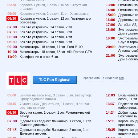
богемном стиле.
Семейный л
05:30
Королевы утиля, 1 сезон, 10 эп. Скаутская
13:
Охотники за 
спальня.
14:
Охотники за 
06:00
Королевы утиля, 1 сезон, 11 эп. Хламорама.
1
:
Дорожные ков
06:30
Королевы утиля, 1 сезон, 12 эп. Гостиная для
16:
Дорожные ков
рок-звезды.
17:
Автобан А2, 
7:
Как это устроено?, 14 сезон, 2 эп.
18:
Экстремальн
7:3
Как это устроено?, 14 сезон, 3 эп.
Дом в долин
8:
Как это устроено?, 14 сезон, 4 эп.
19:
Экстремальн
8:3
Как это устроено?, 14 сезон, 5 эп.
Сруб в горах
9:
Махинаторы, 18 сезон, 17 эп. Ford P100.
2
:
Экстремальн
Аппалачский
1
:
Махинаторы, 18 сезон, 18 эп. Alfa Romeo GTV.
21:
Экстремальн
11:
Калифорния в огне, 6 эп.
Дом в сосно
программа на неделю:
вся
TLC Pan Regional
05:00
Бэйлен на весь мир, 3 сезон, 5 эп. Без купюр:
12:
3
Виза невест
Предсвадебная паника.
сезон, 11 э
05:45
7 маленьких Джонстонов, 11 сезон, 4 эп. Как
13:37
Родители-по
растить свинью.
набор веса.
06:30
Босс на кухне, 1 сезон, 1 эп. Романтический
14:24
Добро пожало
вечер.
Вежливость 
7:
Оденься к свадьбе: Ланкашир, 1 сезон, 10 эп.
1
:11
Король конди
Главная дилемма.
престолов.
7:4
Оденься к свадьбе: Ланкашир, 2 сезон, 1 эп.
1
:3
Король конди
Дилемма ямочек.
вишни и исп