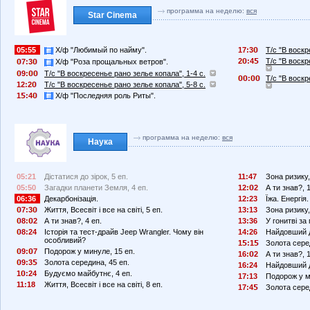
программа на неделю:
вся
Star Cinema
05:55
Х/ф "Любимый по найму".
17:3
Т/с "В воскр
2
:4
Т/с "В воскр
7:3
Х/ф "Роза прощальных ветров".
9:
Т/с "В воскресенье рано зелье копала", 1-4 с.
:
Т/с "В воскр
12:2
Т/с "В воскресенье рано зелье копала", 5-8 с.
1
:4
Х/ф "Последняя роль Риты".
программа на неделю:
вся
Наука
05:21
Дістатися до зірок, 5 еп.
11:47
Зона ризику,
05:50
Загадки планети Земля, 4 еп.
12:
2
А ти знав?, 
06:36
Декарбонізація.
12:23
Їжа. Енергія.
7:3
Життя, Всесвіт і все на світі, 5 еп.
13:13
Зона ризику,
8:
2
А ти знав?, 4 еп.
13:36
У гонитві за
8:24
Історія та тест-драйв Jeep Wrangler. Чому він
14:26
Найдовший д
особливий?
1
:1
Золота сере
9:
7
Подорож у минуле, 15 еп.
16:
2
А ти знав?, 
9:3
Золота середина, 45 еп.
16:24
Найдовший д
1
:24
Будуємо майбутнє, 4 еп.
17:13
Подорож у м
11:18
Життя, Всесвіт і все на світі, 8 еп.
17:4
Золота сере