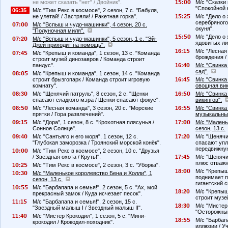
не может сказать "нет" / Двойник".
1
:
М/с "Сказки 
"Спокойной н
06:35
М/с "Тим Рекс в космосе", 2 сезон, 7 с. "Бабуля,
не улетай! / Застряли! / Ракетная горка".
1
:2
М/с "Дело о 
серебряного
7:
М/с "Вспыш и чудо-машинки", 4 сезон, 20 с.
окуня".
"Полуночная миля".
1
:
М/с "Дело о 
7:2
М/с "Вспыш и чудо-машинки", 5 сезон, 1 с. "Эй-
ядовитых ли
Джей приходит на помощь".
16:1
М/с "Лесная 
7:4
М/с "Крепыш и команда", 1 сезон, 13 с. "Команда
брождения /
строит музей динозавров / Команда строит
пандус".
16:4
М/с "Свинка 
сад".
8:
М/с "Крепыш и команда", 1 сезон, 14 с. "Команда
строит брызгопарк / Команда строит игровую
16:4
М/с "Свинка 
комнату".
овощная вик
8:3
М/с "Щенячий патруль", 8 сезон, 2 с. "Щенки
16:
М/с "Свинка 
спасают сладкого мэра / Щенки спасают фокус".
викингов".
8:
М/с "Лесная команда", 3 сезон, 20 с. "Морские
16:
М/с "Свинка
прятки / Гора развлечений".
музыкальны
9:1
М/с "Дора", 1 сезон, 8 с. "Крохотная плясунья /
17:
М/с "Малень
Сонное Солнце".
сезон, 13 с.
9:4
М/с "Сантьяго и его моря", 1 сезон, 12 с.
17:2
М/с "Щенячий
"Глубокая заморозка / Троянский морской конёк".
спасают упл
передвижную
1
:
М/с "Тим Рекс в космосе", 2 сезон, 10 с. "Друзья
/ Звездная охота / Круть!".
17:4
М/с "Щенячий
плюс отважн
1
:2
М/с "Тим Рекс в космосе", 2 сезон, 3 с. "Уборка".
18:
М/с "Крепыш 
1
:3
М/с "Маленькое королевство Бена и Холли", 1
поднимает п
сезон, 13 с.
гигантский с
1
:
М/с "Барбапапа и семья!", 2 сезон, 5 с. "Ах, мой
18:2
М/с "Крепыш 
прекрасный замок / Куда исчезает песок".
строит музе
11:1
М/с "Барбапапа и семья!", 2 сезон, 15 с.
18:3
М/с "Мистер 
"Звездный малыш I / Звездный малыш II".
"Осторожный
11:4
М/с "Мистер Крокодил", 1 сезон, 5 с. "Мини-
18:
М/с "Барбапа
крокодил / Крокодил-походник".
иллюзии / У