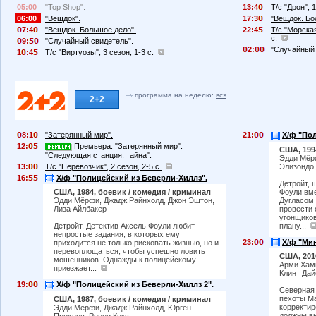
05:00
"Top Shop".
13:4
Т/с "Дрон", 1
06:00
"Вещдок".
17:3
"Вещдок. Бо
7:4
"Вещдок. Большое дело".
22:4
Т/с "Морская
с.
9:
"Случайный свидетель".
2:
"Случайный 
1
:4
Т/с "Виртуозы", 3 сезон, 1-3 с.
программа на неделю:
вся
2+2
8:1
"Затерянный мир".
21:
Х/ф "По
12:
Премьера. "Затерянный мир".
США, 199
"Следующая станция: тайна".
Эдди Мёрф
13:
Т/с "Перевозчик", 2 сезон, 2-5 с.
Элизондо,
16:
Х/ф "Полицейский из Беверли-Хиллз".
Детройт, 
Фоули вм
США, 1984, боевик / комедия / криминал
Дугласом 
Эдди Мёрфи, Джадж Райнхолд, Джон Эштон,
провести 
Лиза Айлбакер
угонщиков
плану...
Детройт. Детектив Аксель Фоули любит
непростые задания, в которых ему
23:
Х/ф "Мин
приходится не только рисковать жизнью, но и
перевоплощаться, чтобы успешно ловить
США, 201
мошенников. Однажды к полицейскому
Арми Хамм
приезжает...
Клинт Дай
19:
Х/ф "Полицейский из Беверли-Хиллз 2".
Северная 
пехоты Ма
США, 1987, боевик / комедия / криминал
корректи
Эдди Мёрфи, Джадж Райнхолд, Юрген
должны в
Прохнов, Ронни Кокс