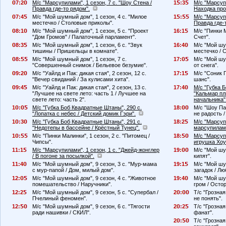
7:2
М/с "Марсупилами", 1 сезон, 7 с. "Шоу Стена /
1
:3
М/с "Марсупи
Правда где-то рядом".
Находка про
7:4
М/с "Мой шумный дом", 1 сезон, 4 с. "Милое
1
:
М/с "Марсупи
местечко / Столовые приколы".
Правда где-
8:1
М/с "Мой шумный дом", 1 сезон, 5 с. "Проект
16:1
М/с "Пинки М
"Дом Громов" / Палаточный парламент".
Счет".
8:3
М/с "Мой шумный дом", 1 сезон, 6 с. "Звук
16:4
М/с "Мой шу
тишины / Пришельцы в комнате".
местечко / 
8:
М/с "Мой шумный дом", 1 сезон, 7 с.
17:
М/с "Мой шу
"Совершенный снимок / Бельевое безумие".
от снега".
9:2
М/с "Уайлд и Пак: дикая стая", 2 сезон, 12 с.
17:1
М/с "Соник 
"Вечер свиданий / За кулисами хита".
шанс".
9:4
М/с "Уайлд и Пак: дикая стая", 2 сезон, 13 с.
17:4
М/с "Губка 
"Лучшее на свете лето: часть 1 / Лучшее на
"Кальмар пл
свете лето: часть 2".
начальника"
1
:
М/с "Губка Боб Квадратные Штаны", 290 с.
18:
М/с "Шоу Пат
"Лопатка с небес / Детский домик Гэри".
не радость 
1
:3
М/с "Губка Боб Квадратные Штаны", 291 с.
18:2
М/с "Марсупи
"Недотепы в бассейне / Крёстный Тунец".
марсупилами
1
:
М/с "Пинки Малинки", 1 сезон, 2 с. "Питомец /
18:
М/с "Марсупи
Чипсы".
игрушка Хоу
11:1
М/с "Марсупилами", 1 сезон, 1 с. "Джейд-жонглер
19:
М/с "Мой шу
/ В погоне за посылкой".
кипят".
11:4
М/с "Мой шумный дом", 9 сезон, 3 с. "Мур-мама
19:1
М/с "Мой шу
с мур-папой / Дом, милый дом".
загадок / Л
12:
М/с "Мой шумный дом", 9 сезон, 4 с. "Животное
19:4
М/с "Мой шу
помешательство / Наручники".
гром / Осто
12:2
М/с "Мой шумный дом", 9 сезон, 5 с. "Супербал /
2
:
Т/с "Грозная
Пчелиный феномен".
не понять".
12:
М/с "Мой шумный дом", 9 сезон, 6 с. "Тягости
2
:2
Т/с "Грозная
ради нашивки / СКИЛ".
фанат".
2
:
Т/с "Грозная