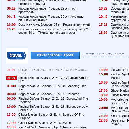
8:32
Большие сестры, 6 сезон, 12 эп. Я больше не
1
:
8
Соседский д
боксерская груша.
родительств
9:19
Король кондитеров, 7 сезон, 12 эп. Торт
16:22
Соседский до
престолов.
говоришь?
9:42
Король кондитеров, 7 сезон, 13 эп. Колледж,
16:4
Маленькие л
вишни и испытания.
Курортное н
1
:
6
Босс на кухне, 2 сезон, 35 эп. Рецепты зрителей.
17:32
Оденься к с
Главная дил
1
:29
Виза невесты. Виза жениха. Что было дальше?, 8
сезон, 10 эп. Тёмная полоса для пары.
18:19
Оденься к св
Дилемма ям
программа на неделю:
вся
Travel channel Европа
05:00
Portals To Hell. Season 1. Ep. 5. Twin City Opera
14:
Ice Cold Gold
House.
1
:
Kindred Spiri
06:00
Finding Bigfoot. Season 2. Ep. 2. Canadian Bigfoot,
Murders.
Eh?
16:
Kindred Spir
7:
Edge of Alaska. Season 2. Ep. 10. Crossing Thin
Lizzie Borde
Ice.
17:
Ghost Nation.
8:
Edge of Alaska. Season 2. Ep. 11. Uprooted.
18:
Ghost Nation.
9:
Finding Bigfoot. Season 2. Ep. 27. Bigfoot And The
19:
Mysteries At
Redhead.
Baccarat Sca
1
:
Finding Bigfoot. Season 2. Ep. 28. Bigfoot Loves A
2
:
Mysteries At 
Barbecue.
Of Anne Gre
11:
Ghost Nation. Season 2. Ep. 6. Spectre Of The
21:
Kindred Spiri
Surgeon.
22:
Destination 
12:
Ghost Nation. Season 2. Ep. 8. Evil Ink.
Prison.
13:
Ice Cold Gold. Season 3. Ep. 4. Frozen with Fear.