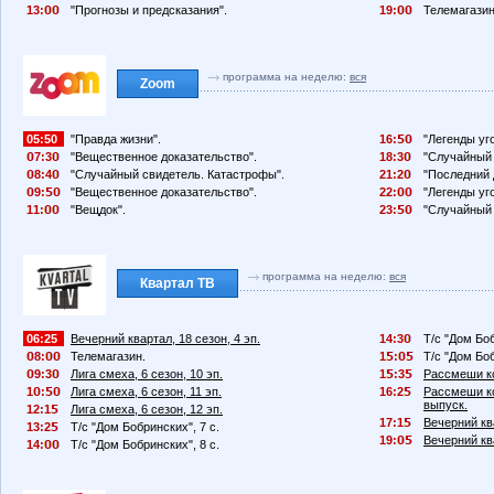
13:
"Прогнозы и предсказания".
19:
Телемагазин
программа на неделю:
вся
Zoom
05:50
"Правда жизни".
16:
"Легенды уг
7:3
"Вещественное доказательство".
18:3
"Случайный 
8:4
"Случайный свидетель. Катастрофы".
21:2
"Последний 
9:
"Вещественное доказательство".
22:
"Легенды уг
11:
"Вещдок".
23:
"Случайный 
программа на неделю:
вся
Квартал ТВ
06:25
Вечерний квартал, 18 сезон, 4 эп.
14:3
Т/с "Дом Боб
8:
Телемагазин.
1
:
Т/с "Дом Боб
9:3
Лига смеха, 6 сезон, 10 эп.
1
:3
Рассмеши ко
1
:
Лига смеха, 6 сезон, 11 эп.
16:2
Рассмеши ко
выпуск.
12:1
Лига смеха, 6 сезон, 12 эп.
17:1
Вечерний ква
13:2
Т/с "Дом Бобринских", 7 с.
19:
Вечерний ква
14:
Т/с "Дом Бобринских", 8 с.