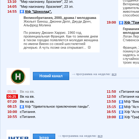
созданног
13:1
"Мир наизнанку. Бразилия", 22 эп.
Ветеринар
14:
"Мир наизнанку. Бразилия", 23 эп.
удивитель
14:
Х/ф "Шоколад".
животными
способнос
Великобритания, 2000, драма / мелодрама
Жюльет Бинош, Джонни Депп, Джуди Денч,
19:
Х/ф "Три
Альфред Молина
Германия,
мелодра
По роману Джоанн Харрис. 1960 год,
Логан Ле
провинциальная Франция. Как-то зимним днем
Стивенсо
в тихом городке появляется молодая женщина
по имени Виенн со своей шестилетней
Франция, 
дочерью. А чуть позже она открывает...
покинул р
надеясь н
случайнос
троих муш
программа на неделю:
вся
Новий канал
05:35
Вік на вік.
11:
єПитання на
06:25
Вік на вік.
12:
єПитання на
7:2
Вік на вік.
13:
М/ф "Вики
8:1
Х/ф "Удивительное приключение панды".
1
:1
М/ф "Асте
1
:
єПитання.
16:
Х/ф "Асте
1
:
єПитання.
19:
Х/ф "Граф
программа на неделю:
вся
Інтер