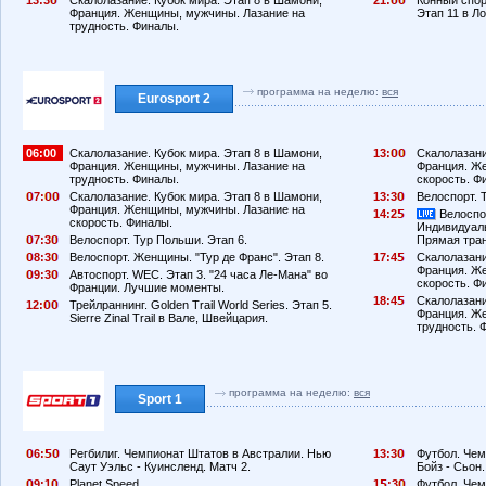
Франция. Женщины, мужчины. Лазание на
Этап 11 в Л
трудность. Финалы.
программа на неделю:
вся
Eurosport 2
06:00
Скалолазание. Кубок мира. Этап 8 в Шамони,
13:
Скалолазани
Франция. Женщины, мужчины. Лазание на
Франция. Ж
трудность. Финалы.
скорость. Ф
7:
Скалолазание. Кубок мира. Этап 8 в Шамони,
13:3
Велоспорт. 
Франция. Женщины, мужчины. Лазание на
14:2
Велоспор
скорость. Финалы.
Индивидуаль
7:3
Велоспорт. Тур Польши. Этап 6.
Прямая тра
8:3
Велоспорт. Женщины. "Тур де Франс". Этап 8.
17:4
Скалолазани
Франция. Ж
9:3
Автоспорт. WEC. Этап 3. "24 часа Ле-Мана" во
скорость. Ф
Франции. Лучшие моменты.
18:4
Скалолазани
12:
Трейлраннинг. Golden Trail World Series. Этап 5.
Франция. Ж
Sierre Zinal Trail в Вале, Швейцария.
трудность. 
программа на неделю:
вся
Sport 1
6:
Регбилиг. Чемпионат Штатов в Австралии. Нью
13:3
Футбол. Чем
Саут Уэльс - Куинсленд. Матч 2.
Бойз - Сьон.
9:1
Planet Speed.
1
:3
Футбол. Чем