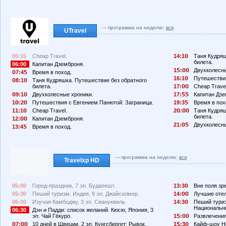
программа на неделю:
вся
UTravel
05:15
Cheap Travel.
14:1
Таня Кудряш
билета.
06:00
Капитан Дземброня.
1
:
Двухколесны
7:4
Время в поход.
16:1
Путешествия
8:1
Таня Кудряшка. Путешествие без обратного
билета.
17:
Cheap Travel
9:1
Двухколесные хроники.
17:
Капитан Дзе
1
:2
Путешествия с Евгением Панютой: Заграница.
19:3
Время в пох
11:1
Cheap Travel.
2
:
Таня Кудряш
билета.
12:
Капитан Дземброня.
21:
Двухколесны
13:4
Время в поход.
программа на неделю:
вся
Travelxp HD
05:00
Город-праздник, 7 эп. Будапешт.
13:3
Вне поля зр
05:30
Пеший туризм. Индия, 9 эп. Джайсалмер.
14:
Лучшие отел
06:00
Изучая Камбоджу, 3 эп. Сиануквиль.
14:3
Пеший туриз
Национальн
06:30
Дэн и Падди: список желаний. Кюсю, Япония, 3
эп. Чай Гёкуро.
1
:
Развлечения
7:
10 дней в Швеции, 2 эп. Кунгсбергет: Рывок.
1
:3
Кайф-шоу Не