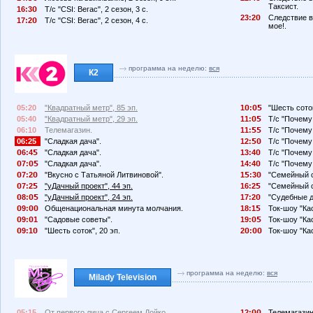
Таксист.
16:3
Т/с "CSI: Вегас", 2 сезон, 3 с.
23:2
Следствие в
17:2
Т/с "CSI: Вегас", 2 сезон, 4 с.
мое!.
программа на неделю:
вся
К2
05:20
"Квадратный метр", 85 эп.
1
:
"Шесть соток
05:40
"Квадратный метр", 29 эп.
11:
Т/с "Почему
06:10
Телемагазин.
11:
Т/с "Почему
06:25
"Сладкая дача".
12:
Т/с "Почему
6:4
"Сладкая дача".
13:4
Т/с "Почему
7:
"Сладкая дача".
14:4
Т/с "Почему
7:2
"Вкусно с Татьяной Литвиновой".
1
:3
"Семейный с
7:2
"уДачный проект", 44 эп.
16:2
"Семейный с
8:
"уДачный проект", 24 эп.
17:2
"Судебные д
9:
Общенациональная минута молчания.
18:1
Ток-шоу "Кас
9:
1
"Садовые советы".
19:
Ток-шоу "Кас
9:1
"Шесть соток", 20 эп.
2
:
Ток-шоу "Кас
программа на неделю:
вся
Milady Television
05:15
От первого лица с Сергеем Дойко.
12:
Телемагазин