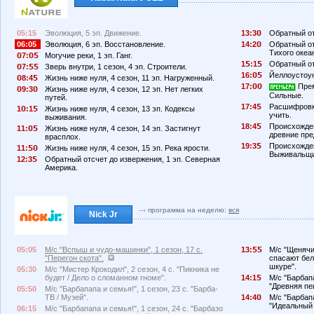
05:15
Эволюция, 5 эп. Движение.
13:3
Обратный от
06:05
Эволюция, 6 эп. Восстановление.
14:2
Обратный от
Тихого океа
7:
Могучие реки, 1 эп. Ганг.
1
:1
Обратный от
7:
Зверь внутри, 1 сезон, 4 эп. Строители.
16:
Йеллоустоу
8:4
Жизнь ниже нуля, 4 сезон, 11 эп. Нагруженный.
17:
Прем
9:3
Жизнь ниже нуля, 4 сезон, 12 эп. Нет легких
Сильные.
путей.
17:4
Расшифровка
1
:1
Жизнь ниже нуля, 4 сезон, 13 эп. Кодексы
учить.
выживания.
18:4
Происхожде
11:
Жизнь ниже нуля, 4 сезон, 14 эп. Застигнут
древние пре
врасплох.
19:3
Происхожден
11:
Жизнь ниже нуля, 4 сезон, 15 эп. Река ярости.
Выживальщи
12:3
Обратный отсчет до извержения, 1 эп. Северная
Америка.
программа на неделю:
вся
Nick Jr
05:05
М/с "Вспыш и чудо-машинки", 1 сезон, 17 с.
13:
М/с "Щенячий
"Перегон скота".
спасают бел
шкуре".
05:30
М/с "Мистер Крокодил", 2 сезон, 4 с. "Пикника не
будет / Дело о сломанном гноме".
14:1
М/с "Барбапа
"Древняя пе
05:50
М/с "Барбапапа и семья!", 1 сезон, 23 с. "Барба-
ТВ / Музей".
14:4
М/с "Барбапа
"Идеальный 
06:15
М/с "Барбапапа и семья!", 1 сезон, 24 с. "Барбазо