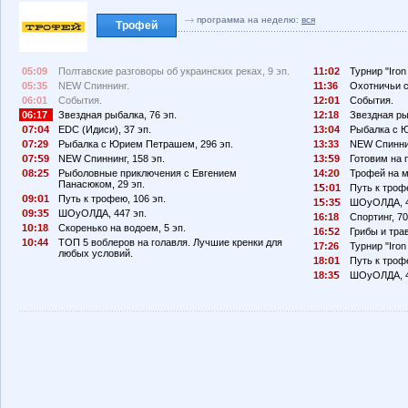
программа на неделю:
вся
Трофей
05:09
Полтавские разговоры об украинских реках, 9 эп.
11:
2
Турнир "Iron 
05:35
NEW Спиннинг.
11:36
Охотничьи с
06:01
События.
12:
1
События.
06:17
Звездная рыбалка, 76 эп.
12:18
Звездная ры
7:
4
EDC (Идиси), 37 эп.
13:
4
Рыбалка с Ю
7:29
Рыбалка с Юрием Петрашем, 296 эп.
13:33
NEW Спиннин
7:
9
NEW Спиннинг, 158 эп.
13:
9
Готовим на п
8:2
Рыболовные приключения с Евгением
14:2
Трофей на м
Панасюком, 29 эп.
1
:
1
Путь к трофе
9:
1
Путь к трофею, 106 эп.
1
:3
ШОуОЛДА, 4
9:3
ШОуОЛДА, 447 эп.
16:18
Спортинг, 70
1
:18
Скоренько на водоем, 5 эп.
16:
2
Грибы и тра
1
:44
ТОП 5 воблеров на голавля. Лучшие кренки для
17:26
Турнир "Iron 
любых условий.
18:
1
Путь к трофе
18:3
ШОуОЛДА, 4