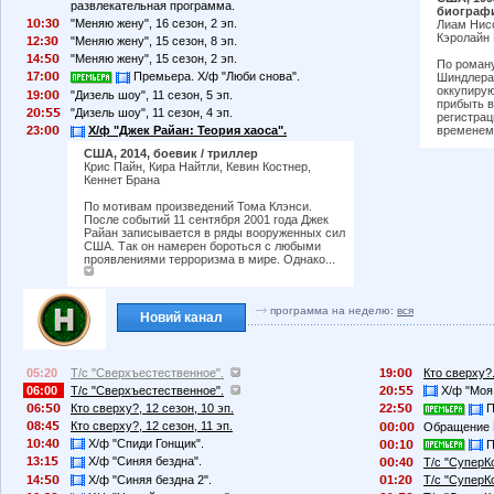
развлекательная программа.
биограф
1
:3
"Меняю жену", 16 сезон, 2 эп.
Лиам Нисо
Кэролайн 
12:3
"Меняю жену", 15 сезон, 8 эп.
14:
"Меняю жену", 15 сезон, 2 эп.
По роману
17:
Премьера. Х/ф "Люби снова".
Шиндлера"
оккупирую
19:
"Дизель шоу", 11 сезон, 5 эп.
прибыть в
2
:
"Дизель шоу", 11 сезон, 4 эп.
регистрац
23:
Х/ф "Джек Райан: Теория хаоса".
временем
США, 2014, боевик / триллер
Крис Пайн, Кира Найтли, Кевин Костнер,
Кеннет Брана
По мотивам произведений Тома Клэнси.
После событий 11 сентября 2001 года Джек
Райан записывается в ряды вооруженных сил
США. Так он намерен бороться с любыми
проявлениями терроризма в мире. Однако...
программа на неделю:
вся
Новий канал
05:20
Т/с "Сверхъестественное".
19:
Кто сверху?
06:00
Т/с "Сверхъестественное".
2
:
Х/ф "Моя 
6:
Кто сверху?, 12 сезон, 10 эп.
22:
П
8:4
Кто сверху?, 12 сезон, 11 эп.
:
Обращение 
1
:4
Х/ф "Спиди Гонщик".
:1
П
13:1
Х/ф "Синяя бездна".
:4
Т/с "СуперК
14:
Х/ф "Синяя бездна 2".
1:2
Т/с "СуперК