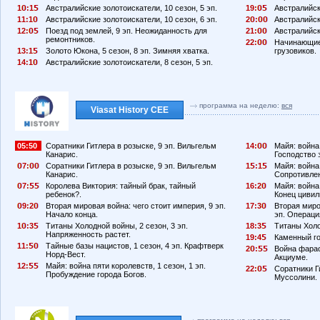
1
:1
Австралийские золотоискатели, 10 сезон, 5 эп.
19:
Австралийски
11:1
Австралийские золотоискатели, 10 сезон, 6 эп.
2
:
Австралийски
12:
Поезд под землей, 9 эп. Неожиданность для
21:
Австралийск
ремонтников.
22:
Начинающие 
13:1
Золото Юкона, 5 сезон, 8 эп. Зимняя хватка.
грузовиков.
14:1
Австралийские золотоискатели, 8 сезон, 5 эп.
программа на неделю:
вся
Viasat History CEE
05:50
Соратники Гитлера в розыске, 9 эп. Вильгельм
14:
Майя: война 
Канарис.
Господство 
7:
Соратники Гитлера в розыске, 9 эп. Вильгельм
1
:1
Майя: война 
Канарис.
Сопротивлен
7:
Королева Виктория: тайный брак, тайный
16:2
Майя: война 
ребенок?.
Конец цивил
9:2
Вторая мировая война: чего стоит империя, 9 эп.
17:3
Вторая миро
Начало конца.
эп. Операци
1
:3
Титаны Холодной войны, 2 сезон, 3 эп.
18:3
Титаны Холо
Напряженность растет.
19:4
Каменный го
11:
Тайные базы нацистов, 1 сезон, 4 эп. Крафтверк
2
:
Война фарао
Норд-Вест.
Акциуме.
12:
Майя: война пяти королевств, 1 сезон, 1 эп.
22:
Соратники Г
Пробуждение города Богов.
Муссолини.