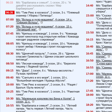
приз / Чуде
06:15
М/с "Барбапапа и семья!", 1 сезон, 20 с. "А
давайте рассказывать сказки / Мир
14:4
М/с "Барбапа
Барбакрошек".
свершится п
уборка".
06:35
М/с "Тим Рекс в космосе", 2 сезон, 3 с. "Пляжный
сканнер / Уборка / Питмоцы".
1
:
М/с "Сказки 
"Спокойной н
7:
М/с "Вспыш и чудо-машинки", 4 сезон, 14 с.
"Офицер Вспыш".
1
:2
М/с "Дело о 
"Потерянный
7:2
М/с "Вспыш и чудо-машинки", 4 сезон, 15 с.
пятнистой л
"Летающий лев".
1
:
М/с "Дело о 
7:4
М/с "Крепыш и команда", 1 сезон, 9 с. "Команда
больших чел
строит кинотеатр под открытым небом / Команда
находит радужное сокровище".
16:1
М/с "Лесная 
Крок / Какту
8:
М/с "Крепыш и команда", 1 сезон, 10 с. "Команда
строит амбар / Команда строит посадочную
16:4
М/с "Свинка 
полосу".
день".
8:3
М/с "Щенячий патруль", 7 сезон, 26 с. "Щенки
16:4
М/с "Свинка 
спасают Громопасть / Щенки спасают школьного
птичек".
питомца".
16:
М/с "Свинка 
8:
М/с "Лесная команда", 3 сезон, 18 с. "Берегите
"Супер-карт
тишину / Ледяной тролль".
16:
М/с "Свинка 
9:1
М/с "Дора", 1 сезон, 6 с. "Малыш-аксолотль /
Пузырь проблем".
17:
М/с "Малень
сезон, 11 с.
9:4
М/с "Сантьяго и его моря", 1 сезон, 10 с.
"Волшебная мелодия / Курица Абуэло".
17:2
М/с "Щенячий
Люком Старс
1
:
М/с "Тим Рекс в космосе", 2 сезон, 8 с. "Рация /
осьминога".
Братья / Буль-монстр".
17:4
М/с "Щенячий
1
:2
М/с "Тим Рекс в космосе", 1 сезон, 3 с. "Ракетная
гонка".
18:
М/с "Крепыш 
строит боул
1
:3
М/с "Маленькое королевство Бена и Холли", 1
суперцветущ
сезон, 11 с.
18:2
М/с "Крепыш 
1
:
М/с "Барбапапа и семья!", 2 сезон, 3 с. "Летний
делает ремо
лагерь. Часть первая / Летний лагерь. Часть
вторая".
18:3
М/с "Мистер 