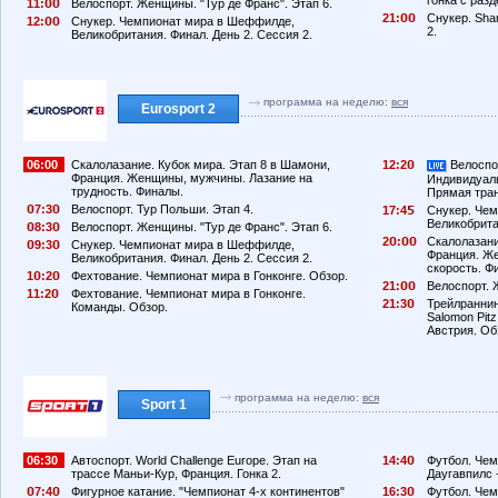
11:
Велоспорт. Женщины. "Тур де Франс". Этап 6.
21:
Снукер. Sha
12:
Снукер. Чемпионат мира в Шеффилде,
2.
Великобритания. Финал. День 2. Сессия 2.
программа на неделю:
вся
Eurosport 2
06:00
Скалолазание. Кубок мира. Этап 8 в Шамони,
12:2
Велоспор
Франция. Женщины, мужчины. Лазание на
Индивидуаль
трудность. Финалы.
Прямая тра
7:3
Велоспорт. Тур Польши. Этап 4.
17:4
Снукер. Че
Великобрита
8:3
Велоспорт. Женщины. "Тур де Франс". Этап 6.
2
:
Скалолазани
9:3
Снукер. Чемпионат мира в Шеффилде,
Франция. Ж
Великобритания. Финал. День 2. Сессия 2.
скорость. Ф
1
:2
Фехтование. Чемпионат мира в Гонконге. Обзор.
21:
Велоспорт. 
11:2
Фехтование. Чемпионат мира в Гонконге.
21:3
Трейлраннинг
Команды. Обзор.
Salomon Pitz 
Австрия. Об
программа на неделю:
вся
Sport 1
06:30
Автоспорт. World Challenge Europe. Этап на
14:4
Футбол. Чем
трассе Маньи-Кур, Франция. Гонка 2.
Даугавпилс 
7:4
Фигурное катание. "Чемпионат 4-х континентов"
16:3
Футбол. Чем