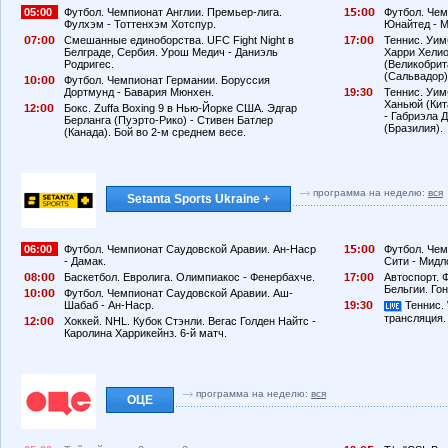
05:00
Футбол. Чемпионат Англии. Премьер-лига.
1
:
Футбол. Чем
Фулхэм - Тоттенхэм Хотспур.
Юнайтед - М
7:
Смешанные единоборства. UFC Fight Night в
17:
Теннис. Уим
Белграде, Сербия. Урош Медич - Даниэль
Харри Хелио
Родригес.
(Великобрит
(Сальвадор)
1
:
Футбол. Чемпионат Германии. Боруссия
Дортмунд - Бавария Мюнхен.
19:3
Теннис. Уим
Ханьюй (Кит
12:
Бокс. Zuffa Boxing 9 в Нью-Йорке США. Эдгар
- Габриэла 
Берланга (Пуэрто-Рико) - Стивен Батлер
(Бразилия).
(Канада). Бой во 2-м среднем весе.
программа на неделю:
вся
Setanta Sports Ukraine +
06:00
Футбол. Чемпионат Саудовской Аравии. Ан-Наср
1
:
Футбол. Чем
- Дамак.
Сити - Мидл
8:
Баскетбол. Евролига. Олимпиакос - Фенербахче.
17:
Автоспорт. 
Бельгии. Гон
1
:
Футбол. Чемпионат Саудовской Аравии. Аш-
Шабаб - Ан-Наср.
19:3
Теннис. 
трансляция.
12:
Хоккей. NHL. Кубок Стэнли. Вегас Голден Найтс -
Каролина Харрикейнз. 6-й матч.
программа на неделю:
вся
ОЦЕ