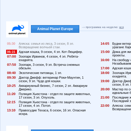
программа на неделю:
вся
Animal Planet Europe
05:30
Аляска: семья из леса, 3 сезон, 8 эп.
14:
Будни ветер
Возвращение волчьей стаи.
урагане Хар
06:15
Адская кошка, 9 сезон, 4 эп. Кот-Люцифер.
1
:
Дома для жи
проекты.
7:
Зоопарк Ирвинов, 4 сезон, 4 эп. Ребята-
ехиднята.
16:
На свободу с
Незабываем
7:
Зоопарк, 3 сезон, 9 эп. Встреча снежных
обезьян.
17:
Адская кошка
8:4
Экзотические питомцы, 1 эп.
18:
Зоопарк Ирви
ехиднята.
9:3
Доктор Джефф: ветеринар Роки-Маунтин, 1
сезон, 9 эп. Чудо для кошки.
19:
Доктор Джеф
сезон, 8 эп.
1
:2
Аквариумный бизнес, 7 сезон, 2 эп. Аквариум
Джерико.
2
:
Мастер по с
идеальные 
11:2
Полиция Хьюстона - отдел по защите животных,
17 сезон, 3 эп. Опухоль.
21:
Последние жи
Последний з
12:1
Полиция Хьюстона - отдел по защите животных,
17 сезон, 4 эп. Потоп.
22:
Аляска: семь
Возвращение
13:1
Правосудие Техаса, 6 сезон, 16 эп. Опасная
искра.