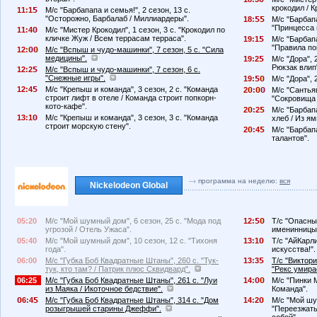
крокодил / К
11:1
М/с "Барбапапа и семья!", 2 сезон, 13 с.
"Осторожно, Барбалаб / Миллиардеры".
18:
М/с "Барбапа
"Принцесса 
11:4
М/с "Мистер Крокодил", 1 сезон, 3 с. "Крокодил по
кличке Жуж / Всем террасам терраса".
19:1
М/с "Барбапа
"Правила по
12:
М/с "Вспыш и чудо-машинки", 7 сезон, 5 с. "Сила
медицины".
19:2
М/с "Дора", 
Рюкзак влип
12:2
М/с "Вспыш и чудо-машинки", 7 сезон, 6 с.
"Снежные игры".
19:
М/с "Дора", 
12:4
М/с "Крепыш и команда", 3 сезон, 2 с. "Команда
2
:
М/с "Сантьяг
строит лифт в отеле / Команда строит попкорн-
"Сокровища 
кото-кафе".
2
:2
М/с "Барбапа
13:1
М/с "Крепыш и команда", 3 сезон, 3 с. "Команда
хлеб / Из ям
строит морскую стену".
2
:4
М/с "Барбапа
талантов".
программа на неделю:
вся
Nickelodeon Global
05:20
М/с "Мой шумный дом", 6 сезон, 25 с. "Мода под
12:
Т/с "Опасный
угрозой / Отель Ужаса".
именинницы
05:40
М/с "Мой шумный дом", 10 сезон, 12 с. "Тихоня
13:1
Т/с "АйКарли
года".
искусства!".
06:00
М/с "Губка Боб Квадратные Штаны", 260 с. "Тук-
13:3
Т/с "Виктори
тук, кто там? / Патрик плюс Сквидвард".
"Рекс умира
06:25
М/с "Губка Боб Квадратные Штаны", 261 с. "Луи
14:
М/с "Пинки М
из Маяка / Икоточное бедствие".
Команда".
6:4
М/с "Губка Боб Квадратные Штаны", 314 с. "Дом
14:2
М/с "Мой шу
розыгрышей старины Джеффи".
"Переезжать