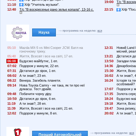
19:
Т/с "В воскр
11:1
Х/ф "Учитель музыки".
12:4
Т/с "В воскресенье рано зелье копала", 13-16 с.
22:1
Х/ф "Пос
программа на неделю:
вся
Наука
05:10
Mazda MX-5 vs Mini Cooper JCW. Батл на
12:31
Новий Land 
гоночному треку.
місний, реа
05:40
Життя, Всесвіт і все на світі, 17 еп.
13:21
Дістатися до 
06:08
Будуємо майбутнє, 1 еп.
13:
Загадки пла
7:
2
Подорож у минуле, 22 еп.
14:36
Декарбонізац
7:31
Дістатися до зірок, 1 еп.
1
:3
Життя, Всесві
8:
2
А ти знав?, 23 еп.
16:
2
А ти знав?, 4
8:22
Венера. Загибель планети.
16:24
Історія та т
особливий?
9:14
Нова Toyota Camry - не така, як ти про неї
думаєш. Тест-драйв.
17:
7
Подорож у м
9:48
Побачити чорну діру.
17:3
Золота сере
1
:
Дістатися до зірок, 6 еп.
18:24
Будуємо май
11:19
А ти знав?, 28 еп.
19:18
Життя, Всесві
11:39
Життя, Всесвіт і все на світі, 21 еп.
19:47
Зона ризику,
12:
2
Подорож у минуле, 8 еп.
2
:
2
А ти знав?, 
программа на неделю:
вся
Перший Автомобільний