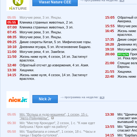
программа на неделю:
вся
Viasat Nature CEE
05:05
Могучие реки, 3 эп. Янцзы.
1
:
Обратный от
Америка.
05:55
Клиника странных животных, 2 эп.
1
:
Могучие реки
7:
Клиника странных животных, 3 эп.
16:4
Жизнь ниже н
7:4
Могучие реки, 3 эп. Янцзы.
врасплох.
8:3
Могучие реки, 3 эп. Янцзы.
17:3
Дикие секре
9:2
Дикие секреты Китая, 5 эп. Мифические горы.
18:2
Дневники яг
1
:1
Дневники ягуара, 5 эп. Исчезновение Бадало.
19:1
Могучие реки
11:
Могучие реки, 4 эп. Замбези.
2
:
Прем
11:
Жизнь ниже нуля, 4 сезон, 14 эп. Застигнут
эп. Река яро
врасплох.
21:
Спящие вел
12:4
Обратный отсчет до извержения, 4 эп. Азия.
Европы.
13:3
Хищники.
21:
Хищники.
14:1
Жизнь ниже нуля, 4 сезон, 14 эп. Застигнут
22:4
Жизнь ниже н
врасплох.
программа на неделю:
вся
Nick Jr
05:05
М/с "Вспыш и чудо-машинки", 1 сезон, 15 с.
13:3
М/с "Щенячий
"Авто-Рейнджеры".
спасают мин
выпавший зу
05:30
М/с "Мистер Крокодил", 2 сезон, 1 с. "К нам едет
бабушка / Крок идёт на работу".
13:
М/с "Щенячий
спасают Апо
05:50
М/с "Барбапапа и семья!", 1 сезон, 18 с. "Часы и
танцы / Барба-сутолока".
14:1
М/с "Барбапа