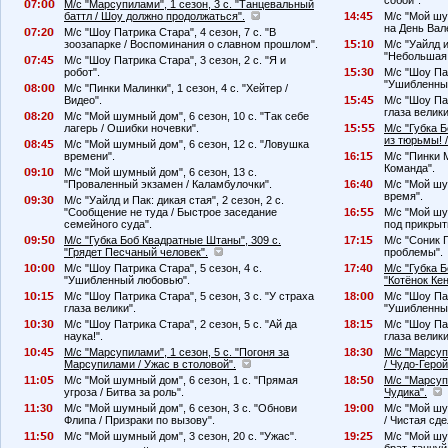
собой".
7:
М/с "Марсупилами", 1 сезон, 3 с. "Танцевальный
баттл / Шоу должно продолжаться".
14:4
М/с "Мой шу
на День Вал
7:2
М/с "Шоу Патрика Стара", 4 сезон, 7 с. "В
зоозапарке / Воспоминания о славном прошлом".
1
:1
М/с "Уайлд и
"Небольшая 
7:4
М/с "Шоу Патрика Стара", 3 сезон, 2 с. "Я и
робот".
1
:3
М/с "Шоу Пат
"Ушибленны
8:
М/с "Пинки Малинки", 1 сезон, 4 с. "Хейтер /
Видео".
1
:4
М/с "Шоу Пат
глаза велики
8:2
М/с "Мой шумный дом", 6 сезон, 10 с. "Так себе
лагерь / Ошибки ночевки".
1
:
М/с "Губка 
из тюрьмы! 
8:4
М/с "Мой шумный дом", 6 сезон, 12 с. "Ловушка
времени".
16:1
М/с "Пинки М
Команда".
9:1
М/с "Мой шумный дом", 6 сезон, 13 с.
"Проваленный экзамен / Каламбулочки".
16:4
М/с "Мой шу
время".
9:3
М/с "Уайлд и Пак: дикая стая", 2 сезон, 2 с.
"Сообщение не туда / Быстрое заседание
16:
М/с "Мой шу
семейного суда".
под прикрыт
9:
М/с "Губка Боб Квадратные Штаны", 309 с.
17:1
М/с "Соник П
"Грядет Песчаный человек".
проблемы".
1
:
М/с "Шоу Патрика Стара", 5 сезон, 4 с.
17:4
М/с "Губка 
"Ушибленный любовью".
"Котёнок Ке
1
:1
М/с "Шоу Патрика Стара", 5 сезон, 3 с. "У страха
18:
М/с "Шоу Пат
глаза велики".
"Ушибленны
1
:3
М/с "Шоу Патрика Стара", 2 сезон, 5 с. "Ай да
18:1
М/с "Шоу Пат
наука!".
глаза велики
1
:4
М/с "Марсупилами", 1 сезон, 5 с. "Погоня за
18:3
М/с "Марсупи
Марсупилами / Ужас в столовой".
/ Чудо-Герой
11:
М/с "Мой шумный дом", 6 сезон, 1 с. "Прямая
18:
М/с "Марсуп
угроза / Битва за роль".
Чудика".
11:3
М/с "Мой шумный дом", 6 сезон, 3 с. "Обнови
19:
М/с "Мой шу
Флипа / Призраки по вызову".
/ Чистая сде
11:
М/с "Мой шумный дом", 3 сезон, 20 с. "Ужас".
19:2
М/с "Мой шум