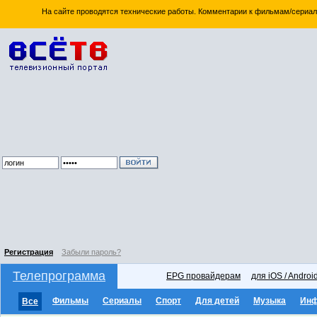
На сайте проводятся технические работы. Комментарии к фильмам/сериал
Регистрация
Забыли пароль?
Телепрограмма
EPG провайдерам
для iOS / Androi
Фильмы
Сериалы
Спорт
Для детей
Музыка
Ин
Все