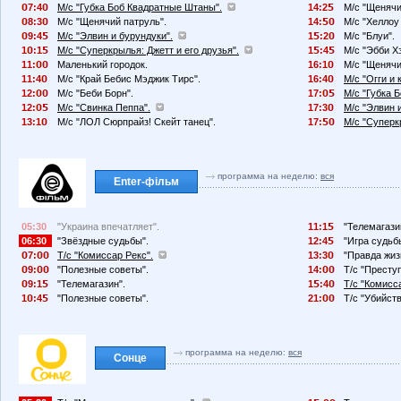
7:4
М/с "Губка Боб Квадратные Штаны".
14:2
М/с "Щенячи
8:3
М/с "Щенячий патруль".
14:
М/с "Хеллоу 
9:4
М/с "Элвин и бурундуки".
1
:2
М/с "Блуи".
1
:1
М/с "Суперкрылья: Джетт и его друзья".
1
:4
М/с "Эбби Х
11:
Маленький городок.
16:1
М/с "Щенячи
11:4
М/с "Край Бебис Мэджик Тирс".
16:4
М/с "Огги и 
12:
М/с "Беби Борн".
17:
М/с "Губка 
12:
М/с "Свинка Пеппа".
17:3
М/с "Элвин 
13:1
М/с "ЛОЛ Сюрпрайз! Скейт танец".
17:
М/с "Суперк
программа на неделю:
вся
Enter-фільм
05:30
"Украина впечатляет".
11:1
"Телемагази
06:30
"Звёздные судьбы".
12:4
"Игра судьб
7:
Т/с "Комиссар Рекс".
13:3
"Правда жиз
9:
"Полезные советы".
14:
Т/с "Преступ
9:1
"Телемагазин".
1
:4
Т/с "Комисс
1
:4
"Полезные советы".
21:
Т/с "Убийств
программа на неделю:
вся
Сонце