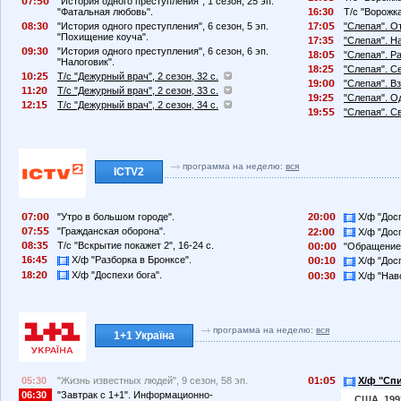
7:
"История одного преступления", 1 сезон, 25 эп.
"Фатальная любовь".
16:3
Т/с "Ворожка
8:3
"История одного преступления", 6 сезон, 5 эп.
17:
"Слепая". О
"Похищение коуча".
17:3
"Слепая". Н
9:3
"История одного преступления", 6 сезон, 6 эп.
18:
"Слепая". Р
"Налоговик".
18:2
"Слепая". С
1
:2
Т/с "Дежурный врач", 2 сезон, 32 с.
19:
"Слепая". В
11:2
Т/с "Дежурный врач", 2 сезон, 33 с.
19:2
"Слепая". О
12:1
Т/с "Дежурный врач", 2 сезон, 34 с.
19:
"Слепая". С
программа на неделю:
вся
ICTV2
7:
"Утро в большом городе".
2
:
Х/ф "Досп
7:
"Гражданская оборона".
22:
Х/ф "Досп
8:3
Т/с "Вскрытие покажет 2", 16-24 с.
:
"Обращение
16:4
Х/ф "Разборка в Бронксе".
:1
Х/ф "Досп
18:2
Х/ф "Доспехи бога".
:3
Х/ф "Нав
программа на неделю:
вся
1+1 Україна
05:30
"Жизнь известных людей", 9 сезон, 58 эп.
1:
Х/ф "Сп
06:30
"Завтрак с 1+1". Информационно-
США, 1993