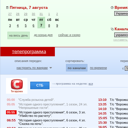
Пятница, 7 августа
Время:
27
28
29
30
31
1
2
пн
вт
ср
чт
пт
сб
вс
7
3
4
5
6
8
9
Каналы
до конца дня
сейчас и скоро
на весь день
составить
телепрограмма
описания передач:
сортировать:
пери
настроить по жанрам
по времени
по каналам
с
программа на неделю:
вся
СТБ
05:00
"Служба розыска детей".
13:1
Т/с "Ворожка
05:05
"История одного преступления", 1 сезон, 24 эп.
13:3
Т/с "Ворожк
"Непрошеные гости".
14:1
Т/с "Ворожка
05:55
"История одного преступления", 6 сезон, 3 эп.
14:3
Т/с "Ворожка
"Убийство по расчету".
1
:
Т/с "Ворожка
6:
"История одного преступления", 6 сезон, 4 эп.
1
:3
Т/с "Ворожка
"Сказка на ночь".
16:
Т/с "Ворожка