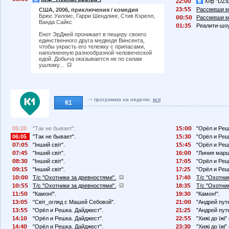
22:
Х/ф "DZI
23:
Рассмеши ко
США, 2006, приключения / комедия
Брюс Уиллис, Гарри Шендлинг, Стив Кэрелл,
:
Рассмеши ко
Ванда Сайкс
1:3
Реалити-шоу
Енот ЭрДжей проникает в пещеру своего
единственного друга медведя Винсента,
чтобы украсть его тележку с припасами,
наполненную разнообразной человеческой
едой. Добыча оказывается не по силам
ушлому...
программа на неделю:
вся
К1
05:20
"Так не бывает".
1
:
"Орёл и Реш
06:05
"Так не бывает".
1
:3
"Орёл и Реш
7:
"Інший світ".
1
:4
"Орёл и Реш
7:4
"Інший світ".
16:
"Линия марш
8:3
"Інший світ".
17:
"Орёл и Реш
9:1
"Інший світ".
17:2
"Орёл и Реш
1
:
Т/с "Охотники за древностями".
17:4
Т/с "Охотни
1
:
Т/с "Охотники за древностями".
18:3
Т/с "Охотни
11:
"Камон!".
19:3
"Камон!".
13:
"Світ_огляд с Машей Себовой".
21:
"Андрей пут
13:
"Орёл и Решка. Дайджест".
21:2
"Андрей пут
14:1
"Орёл и Решка. Дайджест".
22:
"Хижі до їж
14:4
"Орёл и Решка. Дайджест".
23:3
"Хижі до їж