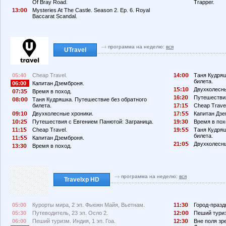
Of Bray Road.
Trapper.
13:
Mysteries At The Castle. Season 2. Ep. 6. Royal
Baccarat Scandal.
программа на неделю:
вся
UTravel
05:40
Cheap Travel.
14:
Таня Кудряш
билета.
06:00
Капитан Дземброня.
1
:1
Двухколесны
7:3
Время в поход.
16:2
Путешествия
8:
Таня Кудряшка. Путешествие без обратного
билета.
17:1
Cheap Travel
9:1
Двухколесные хроники.
17:
Капитан Дзе
1
:2
Путешествия с Евгением Панютой: Заграница.
19:3
Время в пох
11:1
Cheap Travel.
19:
Таня Кудряш
билета.
11:
Капитан Дземброня.
21:
Двухколесны
13:3
Время в поход.
программа на неделю:
вся
Travelxp HD
05:00
Курорты мира, 2 эп. Фьюжн Майя, Вьетнам.
11:3
Город-празд
05:30
Путеводитель, 23 эп. Осло 2.
12:
Пеший туриз
06:00
Пеший туризм. Индия, 1 эп. Гоа.
12:3
Вне поля зр