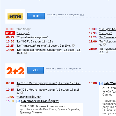
программа на неделю:
вся
НТН
05:00
"Top Shop".
16:3
"Вещдок. Бо
06:00
"Вещдок".
17:3
"Вещдок".
9:2
"Случайный свидетель".
19:2
Т/с "Читающи
1
:
Т/с "ФБР", 3 сезон, 11 и 12 с.
21:
Т/с "Морская
с.
12:2
Т/с "Читающий мысли", 2 сезон, 9 и 10 с.
21:
Т/с "Морская
14:
Т/с "Морская полиция: Спецотдел", 18 сезон, 13-
2 с.
15 с.
программа на неделю:
вся
2+2
7:4
Т/с "CSI: Место преступления", 1 сезон, 12-14 с.
19:
Х/ф "Мо
США, 200
1
:1
Т/с "CSI: Место преступления", 1 сезон, 17 и 18
Кьюба Гуд
с.
Санчес
12:
"Затерянный мир".
Преуспев
1
:
Х/ф "Побег из Нью-Йорка".
четырехле
США, 1981, боевик / фантастика
девушке с
Курт Расселл, Ли Ван Клиф, Эрнест Борнайн,
Ошарашен
Дональд Плезенс
погружает