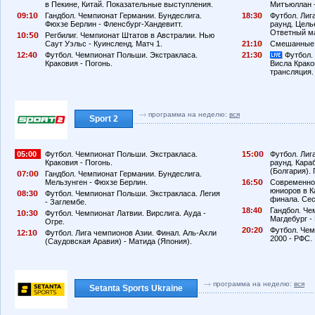
в Пекине, Китай. Показательные выступления.
Митъюллан -
9:1
Гандбол. Чемпионат Германии. Бундеслига.
18:3
Футбол. Лиг
Фюхзе Берлин - Фленсбург-Хандевитт.
раунд. Цель
Ответный м
1
:
Регбилиг. Чемпионат Штатов в Австралии. Нью
Саут Уэльс - Куинсленд. Матч 1.
21:1
Смешанные 
12:4
Футбол. Чемпионат Польши. Экстракласа.
21:3
Футбол.
Краковия - Погонь.
Висла Крако
трансляция.
программа на неделю:
вся
Sport 2
05:00
Футбол. Чемпионат Польши. Экстракласа.
1
:
Футбол. Лиг
Краковия - Погонь.
раунд. Кара
(Болгария).
7:
Гандбол. Чемпионат Германии. Бундеслига.
Мельзунген - Фюхзе Берлин.
16:
Современное
юниоров в К
8:3
Футбол. Чемпионат Польши. Экстракласа. Легия
финала. Сес
- Заглембе.
18:4
Гандбол. Че
1
:3
Футбол. Чемпионат Латвии. Вирслига. Ауда -
Магдебург -
Огре.
2
:2
Футбол. Чем
12:1
Футбол. Лига чемпионов Азии. Финал. Аль-Ахли
2000 - РФС.
(Саудовская Аравия) - Матида (Япония).
программа на неделю:
вся
Setanta Sports Ukraine