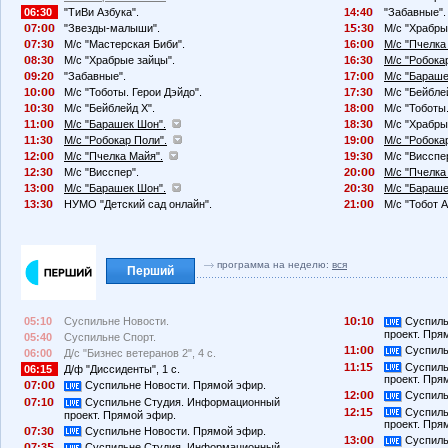
06:30
"ТиВи Азбука".
14:4
"Забавные".
7:
"Звезды-малыши".
1
:3
М/с "Храбры
7:3
М/с "Мастерская Биби".
16:
М/с "Пчелка
8:3
М/с "Храбрые зайцы".
16:3
М/с "Робока
9:2
"Забавные".
17:
М/с "Бараше
1
:
М/с "Тоботы. Герои Дэйдо".
17:3
М/с "Бейбле
1
:3
М/с "Бейблейд X".
18:
М/с "Тоботы.
11:
М/с "Барашек Шон".
18:3
М/с "Храбры
11:3
М/с "Робокар Поли".
19:
М/с "Робока
12:
М/с "Пчелка Майя".
19:3
М/с "Висспе
12:3
М/с "Висспер".
2
:
М/с "Пчелка
13:
М/с "Барашек Шон".
2
:3
М/с "Бараше
13:3
НУМО "Детский сад онлайн".
21:
М/с "Тобот А
программа на неделю:
вся
Перший
05:10
Суспильне Новости.
1
:1
Суспиль
проект. Пря
05:40
Суспильне Спорт.
11:
Суспиль
06:00
Д/с "Бизнес ветеранов 2", 4 с.
11:1
Суспиль
06:15
Д/ф "Диссиденты", 1 с.
проект. Пря
7:
Суспильне Новости. Прямой эфир.
12:
Суспиль
7:1
Суспильне Студия. Информационный
12:1
Суспиль
проект. Прямой эфир.
проект. Пря
7:3
Суспильне Новости. Прямой эфир.
13:
Суспиль
7:3
Суспильне Студия. Информационный