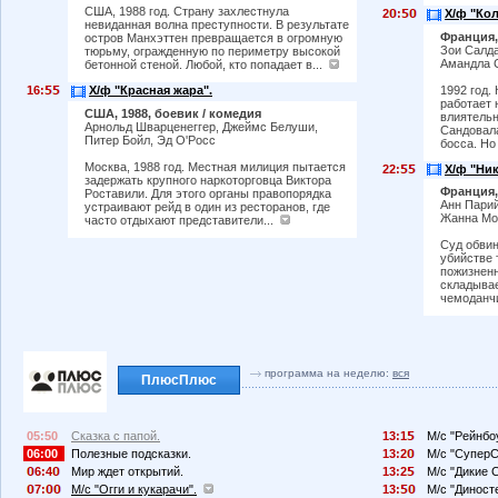
США, 1988 год. Страну захлестнула
2
:
Х/ф "Ко
невиданная волна преступности. В результате
Франция, 
остров Манхэттен превращается в огромную
Зои Салда
тюрьму, огражденную по периметру высокой
Амандла 
бетонной стеной. Любой, кто попадает в...
1992 год.
16:
Х/ф "Красная жара".
работает 
США, 1988, боевик / комедия
влиятельн
Арнольд Шварценеггер, Джеймс Белуши,
Сандовала
Питер Бойл, Эд О'Росс
босса. Но
Москва, 1988 год. Местная милиция пытается
22:
Х/ф "Ник
задержать крупного наркоторговца Виктора
Франция,
Роставили. Для этого органы правопорядка
Анн Парий
устраивают рейд в один из ресторанов, где
Жанна Мо
часто отдыхают представители...
Суд обвин
убийстве 
пожизненн
складывае
чемоданчи
программа на неделю:
вся
ПлюсПлюс
05:50
Сказка с папой.
13:1
М/с "Рейнбо
06:00
Полезные подсказки.
13:2
М/с "СуперС
6:4
Мир ждет открытий.
13:2
М/с "Дикие 
7:
М/с "Огги и кукарачи".
13:
М/с "Диносте