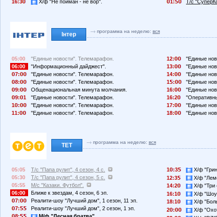
16:3
Х/ф "Не пойман - не вор".
1:
Т/с "СуперК
программа на неделю:
вся
Інтер
05:00
"Единые новости". Телемарафон.
12:
"Единые нов
06:00
"Информационный дайджест".
13:
"Единые нов
7:
"Единые новости". Телемарафон.
14:
"Единые нов
8:
"Единые новости". Телемарафон.
1
:
"Единые нов
9:
Общенациональная минута молчания.
16:
"Единые нов
9:
1
"Единые новости". Телемарафон.
16:2
"Оперативн
1
:
"Единые новости". Телемарафон.
17:
"Единые нов
11:
"Единые новости". Телемарафон.
18:
"Единые нов
программа на неделю:
вся
ТЕТ
05:05
Т/с "Папа рулит", 4 сезон, 4 с.
1
:3
Х/ф "Грин
05:30
Т/с "Папа рулит", 4 сезон, 5 с.
12:3
Х/ф "Лемо
05:55
М/с "Казаки. Футбол".
14:2
Х/ф "Три 
06:00
Ближе к звездам, 4 сезон, 6 эп.
16:1
Х/ф "Шоу
7:
Реалити-шоу "Лучший дом", 1 сезон, 11 эп.
18:1
Х/ф "Бол
7:
Реалити-шоу "Лучший дом", 2 сезон, 1 эп.
2
:
Х/ф "Охо
8:
М/ф "Лесная братва".