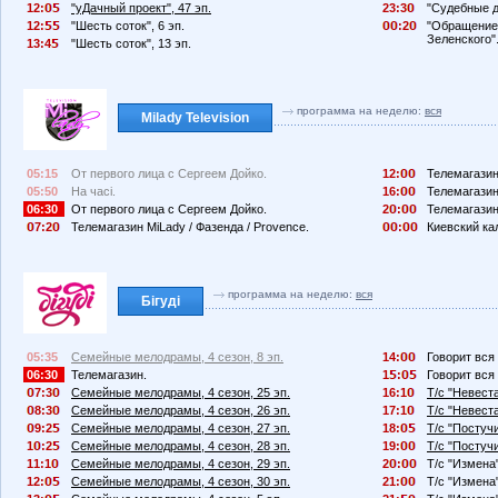
12:
"уДачный проект", 47 эп.
23:3
"Судебные д
12:
"Шесть соток", 6 эп.
:2
"Обращение
Зеленского"
13:4
"Шесть соток", 13 эп.
программа на неделю:
вся
Milady Television
05:15
От первого лица с Сергеем Дойко.
12:
Телемагазин
05:50
На часі.
16:
Телемагазин
06:30
От первого лица с Сергеем Дойко.
2
:
Телемагазин
7:2
Телемагазин MiLady / Фазенда / Provence.
:
Киевский ка
программа на неделю:
вся
Бігуді
05:35
Семейные мелодрамы, 4 сезон, 8 эп.
14:
Говорит вся 
06:30
Телемагазин.
1
:
Говорит вся 
7:3
Семейные мелодрамы, 4 сезон, 25 эп.
16:1
Т/с "Невеста
8:3
Семейные мелодрамы, 4 сезон, 26 эп.
17:1
Т/с "Невеста
9:2
Семейные мелодрамы, 4 сезон, 27 эп.
18:
Т/с "Постучи
1
:2
Семейные мелодрамы, 4 сезон, 28 эп.
19:
Т/с "Постучи
11:1
Семейные мелодрамы, 4 сезон, 29 эп.
2
:
Т/с "Измена"
12:
Семейные мелодрамы, 4 сезон, 30 эп.
21:
Т/с "Измена"