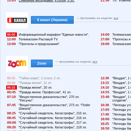
13:
Семейные мелодрамы, 4 сезон, 5 эп.
21:
Т/с "Измена"
программа на неделю:
вся
8 канал (Украина)
06:00
Информационный марафон "Единые новости".
14:
Телемагазин
12:
Телемагазин Распакуй TV.
17:
"Прогнозы и
13:
"Прогнозы и предсказания".
19:
Телемагазин
программа на неделю:
вся
Zoom
05:25
"Тайны мира", 2 сезон, 2 эп.
12:3
"Вещдок", 1 
05:50
"Правда жизни", 11 эп.
13:1
"Вещдок", 2 
06:15
"Правда жизни", 20 эп.
14:1
"Вещдок", 1 
6:4
"Правда жизни. Профессии", 41 эп.
14:
"Вещдок", 1 
7:1
"Вещественное доказательство", 270 эп.
1
:4
"Вещдок", 1
"Несуны".
солдатик".
7:4
"Вещественное доказательство", 273 эп. "Побег
16:3
"Легенды уго
Шакала".
17:
"Легенды уго
8:2
"Случайный свидетель. Катастрофы", 215 эп.
17:4
"Легенды ба
8:4
"Случайный свидетель. Катастрофы", 216 эп.
18:
"Легенды ба
9:
"Случайный свидетель. Катастрофы", 217 эп.
18:2
"Легенды бан
9:2
"Случайный свидетель. Катастрофы", 218 эп.
18:
"Легенды бан