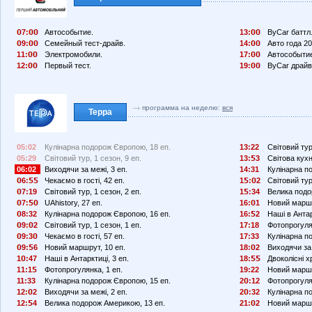
7:
Автособытие.
13:
ByCar баттл
9:
Семейный тест-драйв.
14:
Авто года 20
11:
Электромобили.
17:
Автособыти
12:
Первый тест.
19:
ByCar драйв
программа на неделю:
вся
Терра
05:02
Кулінарна подорож Європою, 18 еп.
13:22
Світовий тур
05:29
Світовий тур, 1 сезон, 9 еп.
13:
3
Світова кухн
06:02
Виходячи за межі, 3 еп.
14:31
Кулінарна п
6:
Чекаємо в гості, 42 еп.
1
:
2
Світовий тур
7:19
Світовий тур, 1 сезон, 2 еп.
1
:34
Велика подо
7:
UAhistory, 27 еп.
16:
1
Новий маршр
8:32
Кулінарна подорож Європою, 16 еп.
16:
2
Наші в Антар
9:
2
Світовий тур, 1 сезон, 1 еп.
17:18
Фотопрогулян
9:3
Чекаємо в гості, 57 еп.
17:33
Кулінарна п
9:
6
Новий маршрут, 10 еп.
18:
2
Виходячи за 
1
:47
Наші в Антарктиці, 3 еп.
18:
Двоколісні хр
11:1
Фотопрогулянка, 1 еп.
19:22
Новий маршр
11:33
Кулінарна подорож Європою, 15 еп.
2
:12
Фотопрогуля
12:
2
Виходячи за межі, 2 еп.
2
:32
Кулінарна п
12:
4
Велика подорож Америкою, 13 еп.
21:
2
Новий маршр