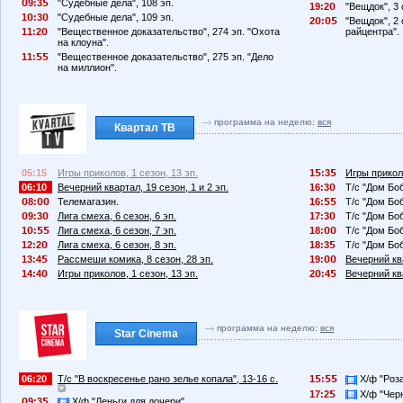
9:3
"Судебные дела", 108 эп.
19:2
"Вещдок", 3 
1
:3
"Судебные дела", 109 эп.
2
:
"Вещдок", 2 
11:2
"Вещественное доказательство", 274 эп. "Охота
райцентра".
на клоуна".
11:
"Вещественное доказательство", 275 эп. "Дело
на миллион".
программа на неделю:
вся
Квартал ТВ
05:15
Игры приколов, 1 сезон, 13 эп.
1
:3
Игры приколо
06:10
Вечерний квартал, 19 сезон, 1 и 2 эп.
16:3
Т/с "Дом Боб
8:
Телемагазин.
16:
Т/с "Дом Боб
9:3
Лига смеха, 6 сезон, 6 эп.
17:3
Т/с "Дом Боб
1
:
Лига смеха, 6 сезон, 7 эп.
18:
Т/с "Дом Боб
12:2
Лига смеха, 6 сезон, 8 эп.
18:3
Т/с "Дом Боб
13:4
Рассмеши комика, 8 сезон, 28 эп.
19:
Вечерний ква
14:4
Игры приколов, 1 сезон, 13 эп.
2
:4
Вечерний ква
программа на неделю:
вся
Star Cinema
06:20
Т/с "В воскресенье рано зелье копала", 13-16 с.
1
:
Х/ф "Роз
17:2
Х/ф "Черн
9:3
Х/ф "Деньги для дочери".