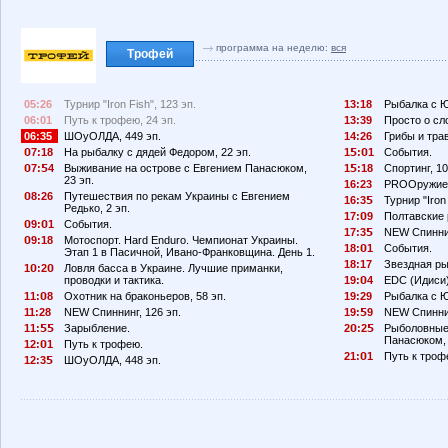
программа на неделю:
вся
Трофей
05:26
Турнир "Iron Fish", 123 эп.
13:18
Рыбалка с Ю
06:01
Путь к трофею, 24 эп.
13:39
Просто о сл
06:35
ШОуОЛДА, 449 эп.
14:26
Грибы и тра
7:18
На рыбалку с дядей Федором, 22 эп.
1
:
1
События.
7:
4
Выживание на острове с Евгением Панасюком,
1
:18
Спортинг, 10
23 эп.
16:23
PROОружие,
8:26
Путешествия по рекам Украины с Евгением
16:3
Турнир "Iron 
Редько, 2 эп.
17:
9
Полтавские 
9:
1
События.
17:3
NEW Спинни
9:18
Мотоспорт. Hard Enduro. Чемпионат Украины.
18:
1
События.
Этап 1 в Пасичной, Ивано-Франковщина. День 1.
18:17
Звездная ры
1
:2
Ловля басса в Украине. Лучшие приманки,
проводки и тактика.
19:
4
EDC (Идиси)
11:
8
Охотник на браконьеров, 58 эп.
19:29
Рыбалка с Ю
11:28
NEW Спиннинг, 126 эп.
19:
9
NEW Спиннин
11:
Зарыбление.
2
:2
Рыболовные
Панасюком, 
12:
1
Путь к трофею.
21:
1
Путь к троф
12:3
ШОуОЛДА, 448 эп.