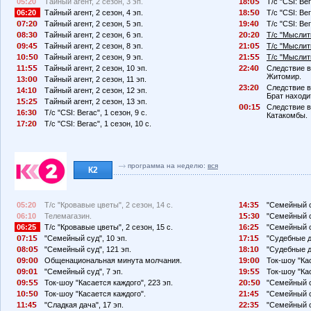
05:20
Тайный агент, 2 сезон, 3 эп.
18:
Т/с "CSI: Вег
06:20
Тайный агент, 2 сезон, 4 эп.
18:
Т/с "CSI: Вег
7:2
Тайный агент, 2 сезон, 5 эп.
19:4
Т/с "CSI: Вег
8:3
Тайный агент, 2 сезон, 6 эп.
2
:2
Т/с "Мыслить
9:4
Тайный агент, 2 сезон, 8 эп.
21:
Т/с "Мыслить
1
:
Тайный агент, 2 сезон, 9 эп.
21:
Т/с "Мыслить
11:
Тайный агент, 2 сезон, 10 эп.
22:4
Следствие в
Житомир.
13:
Тайный агент, 2 сезон, 11 эп.
23:2
Следствие в
14:1
Тайный агент, 2 сезон, 12 эп.
Брат находи
1
:2
Тайный агент, 2 сезон, 13 эп.
:1
Следствие в
16:3
Т/с "CSI: Вегас", 1 сезон, 9 с.
Катакомбы.
17:2
Т/с "CSI: Вегас", 1 сезон, 10 с.
программа на неделю:
вся
К2
05:20
Т/с "Кровавые цветы", 2 сезон, 14 с.
14:3
"Семейный с
06:10
Телемагазин.
1
:3
"Семейный с
06:25
Т/с "Кровавые цветы", 2 сезон, 15 с.
16:2
"Семейный с
7:1
"Семейный суд", 10 эп.
17:1
"Судебные д
8:
"Семейный суд", 121 эп.
18:1
"Судебные д
9:
Общенациональная минута молчания.
19:
Ток-шоу "Кас
9:
1
"Семейный суд", 7 эп.
19:
Ток-шоу "Кас
9:
Ток-шоу "Касается каждого", 223 эп.
2
:
"Семейный с
1
:
Ток-шоу "Касается каждого".
21:4
"Семейный с
11:4
"Сладкая дача", 17 эп.
22:3
"Семейный с