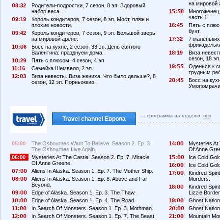
на мировой 
8:32
Родители-подростки, 7 сезон, 8 эп. Здоровый
набор веса.
1
:
8
Многоженец, 
часть 1.
9:19
Король кондитеров, 7 сезон, 8 эп. Мост, пляж и
плохие новости.
16:4
Пять с плюсо
бунт.
9:42
Король кондитеров, 7 сезон, 9 эп. Большой зверь
на мировой арене.
17:32
7 маленьких
фрикадельк
1
:
6
Босс на кухне, 2 сезон, 33 эп. День святого
Валентина: празднуем дома.
18:19
Виза невест
сезон, 18 э
1
:29
Пять с плюсом, 4 сезон, 4 эп.
19:
Оденься к св
11:16
Семейка Шемвелл, 2 эп.
трудным ре
12:
3
Виза невесты. Виза жениха. Что было дальше?, 8
2
:4
Босс на кухн
сезон, 12 эп. Порньоккио.
Умопомрачи
программа на неделю:
вся
Travel channel Европа
05:00
The Osbournes Want To Believe. Season 2. Ep. 3.
14:
Mysteries At 
The Osbournes Live Again.
Of Anne Gre
06:00
Mysteries At The Castle. Season 2. Ep. 7. Miracle
1
:
Ice Cold Gold
Of Anne Greene.
16:
Ice Cold Gold
7:
Aliens In Alaska. Season 1. Ep. 7. The Mother Ship.
17:
Kindred Spiri
8:
Aliens In Alaska. Season 1. Ep. 8. Above and Far
Murders.
Beyond.
18:
Kindred Spir
9:
Edge of Alaska. Season 1. Ep. 3. The Thaw.
Lizzie Borde
1
:
Edge of Alaska. Season 1. Ep. 4. The Road.
19:
Ghost Nation.
11:
In Search Of Monsters. Season 1. Ep. 3. Mothman.
2
:
Ghost Nation.
12:
In Search Of Monsters. Season 1. Ep. 7. The Beast
21:
Mountain Mon