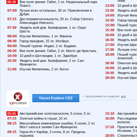
Лопе.
06:30
Вне поля зрения. Габон, 1 эп. Национальный парк
Лоанго.
13:
10 дней в Шо
7:
Лучше всех остальных, 28 эп. Приключения в
13:3
Увидеть мой
Дубае.
14:
Изучая Фили
7:1
Достопримечательности, 29 эп. Собор Святого
14:3
Город-праздн
Александра Невского.
1
:
Пеший туриз
7:3
Увидеть мой дом. Калифорния, 1 эп. Округ
1
:3
Вне поля зре
Шаста.
16:
10 дней в Ш
8:
Изучая Филиппины, 1 эп. Манила.
16:3
Увидеть мой
8:3
Город-праздник, 15 эп. Инсбрук.
17:
Изучая Шри-
9:
Пеший туризм. Индия, 2 эп. Бадами.
17:3
Лучшие отел
9:3
Вне поля зрения. Габон, 2 эп. Монтс-де-Кристаль.
18:
Пеший туриз
1
:
10 дней в Шотландии, 1 эп. Эдинбург.
Аллеппей.
1
:3
Увидеть мой дом. Калифорния, 2 эп. Сан-
18:3
Омытые море
Франциско.
19:
10 дней в Ш
11:
Изучая Филиппины, 2 эп. Богол.
19:3
Увидеть мой
2
:
Изучая Шри-
программа на неделю:
вся
Viasat Explore CEE
05:55
Австралийские золотоискатели, 5 сезон, 5 эп.
1
:1
Австралийски
7:1
Золотые войны в глуши, 10 эп.
16:
Расследован
волоске.
8:1
Масштабные инженерные ошибки, 5 сезон, 2 эп.
Мост хаоса в заливе Сан-Франциско.
17:1
Проклятие м
Испании, 3 с
9:1
Герои Ист-Харбор, 3 сезон, 8 эп. Пределы
подъема.
18:
Строительств