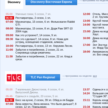
программа на недел
Discovery Восточная Европа
05:00
Уличные гонки, 5 сезон, 7 эп.
12:
Отель. Мисс
2 эп. Грузов
06:00
Реставраторы, 2 сезон, 1 эп.
13:
Крутой тюнин
7:
Махинаторы, 15 сезон, 6 эп. Фольксваген Rabbit
GTI.
14:
Крутой тюнин
мустанга.
8:
Махинаторы, 15 сезон, 8 эп. Додж Рам SRT-10
2004 года.
1
:
Дома на вод
Хаус.
9:
Как это устроено?, 14 сезон, 9 эп.
16:
Дома на воде
9:3
Как это сделано?, 14 сезон, 8 эп. Ножи для
Док.
устриц, освещение стадионов, алмазы.
17:
Энт Энстед:
1
:
Реставраторы, 6 сезон, 13 эп. Херувим Лесли.
эп. Форд-Тр
11:
Забытое и погребенное, 2 сезон, 21 эп.
18:
Американски
Сокровища среди ржавчины.
эп. Без свид
11:3
Забытое и погребенное, 2 сезон, 22 эп. Клад в
грязи.
программа на неделю:
вся
TLC Pan Regional
05:00
7 маленьких Джонстонов, 4 сезон, 4 эп.
13:37
Оденься к св
Выпускной Джоны.
14:24
Большая сем
05:45
Оденься к свадьбе, 20 сезон, 5 эп.
"Студия 30".
06:30
Босс на кухне, 2 сезон, 39 эп. Обед а-ля Бадди.
1
:11
Король конди
плохие ново
7:
Виза невесты. Виза жениха. Что было дальше?, 8
сезон, 12 эп. Порньоккио.
1
:34
Король конд