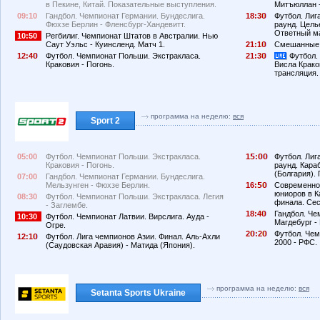
в Пекине, Китай. Показательные выступления.
Митъюллан -
09:10
Гандбол. Чемпионат Германии. Бундеслига.
18:3
Футбол. Лиг
Фюхзе Берлин - Фленсбург-Хандевитт.
раунд. Цель
Ответный м
10:50
Регбилиг. Чемпионат Штатов в Австралии. Нью
Саут Уэльс - Куинсленд. Матч 1.
21:1
Смешанные 
12:4
Футбол. Чемпионат Польши. Экстракласа.
21:3
Футбол.
Краковия - Погонь.
Висла Крако
трансляция.
программа на неделю:
вся
Sport 2
05:00
Футбол. Чемпионат Польши. Экстракласа.
1
:
Футбол. Лиг
Краковия - Погонь.
раунд. Кара
(Болгария).
07:00
Гандбол. Чемпионат Германии. Бундеслига.
Мельзунген - Фюхзе Берлин.
16:
Современное
юниоров в К
08:30
Футбол. Чемпионат Польши. Экстракласа. Легия
финала. Сес
- Заглембе.
18:4
Гандбол. Че
10:30
Футбол. Чемпионат Латвии. Вирслига. Ауда -
Магдебург -
Огре.
2
:2
Футбол. Чем
12:1
Футбол. Лига чемпионов Азии. Финал. Аль-Ахли
2000 - РФС.
(Саудовская Аравия) - Матида (Япония).
программа на неделю:
вся
Setanta Sports Ukraine