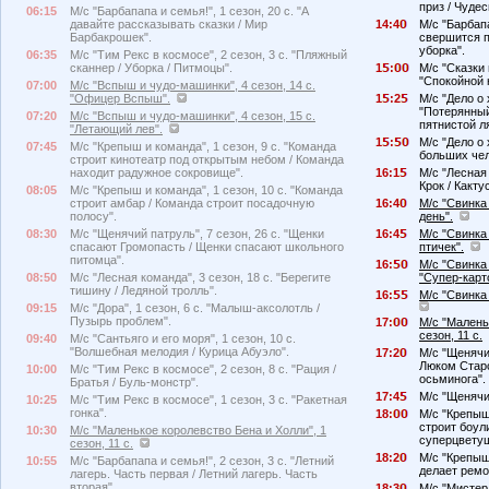
приз / Чуде
06:15
М/с "Барбапапа и семья!", 1 сезон, 20 с. "А
давайте рассказывать сказки / Мир
14:4
М/с "Барбапа
Барбакрошек".
свершится п
уборка".
06:35
М/с "Тим Рекс в космосе", 2 сезон, 3 с. "Пляжный
сканнер / Уборка / Питмоцы".
1
:
М/с "Сказки 
"Спокойной н
07:00
М/с "Вспыш и чудо-машинки", 4 сезон, 14 с.
"Офицер Вспыш".
1
:2
М/с "Дело о 
"Потерянный
07:20
М/с "Вспыш и чудо-машинки", 4 сезон, 15 с.
пятнистой л
"Летающий лев".
1
:
М/с "Дело о 
07:45
М/с "Крепыш и команда", 1 сезон, 9 с. "Команда
больших чел
строит кинотеатр под открытым небом / Команда
находит радужное сокровище".
16:1
М/с "Лесная 
Крок / Какту
08:05
М/с "Крепыш и команда", 1 сезон, 10 с. "Команда
строит амбар / Команда строит посадочную
16:4
М/с "Свинка 
полосу".
день".
08:30
М/с "Щенячий патруль", 7 сезон, 26 с. "Щенки
16:4
М/с "Свинка 
спасают Громопасть / Щенки спасают школьного
птичек".
питомца".
16:
М/с "Свинка 
08:50
М/с "Лесная команда", 3 сезон, 18 с. "Берегите
"Супер-карт
тишину / Ледяной тролль".
16:
М/с "Свинка 
09:15
М/с "Дора", 1 сезон, 6 с. "Малыш-аксолотль /
Пузырь проблем".
17:
М/с "Малень
сезон, 11 с.
09:40
М/с "Сантьяго и его моря", 1 сезон, 10 с.
"Волшебная мелодия / Курица Абуэло".
17:2
М/с "Щенячий
Люком Старс
10:00
М/с "Тим Рекс в космосе", 2 сезон, 8 с. "Рация /
осьминога".
Братья / Буль-монстр".
17:4
М/с "Щенячий
10:25
М/с "Тим Рекс в космосе", 1 сезон, 3 с. "Ракетная
гонка".
18:
М/с "Крепыш 
строит боул
10:30
М/с "Маленькое королевство Бена и Холли", 1
суперцветущ
сезон, 11 с.
18:2
М/с "Крепыш 
10:55
М/с "Барбапапа и семья!", 2 сезон, 3 с. "Летний
делает ремо
лагерь. Часть первая / Летний лагерь. Часть
вторая".
18:3
М/с "Мистер 