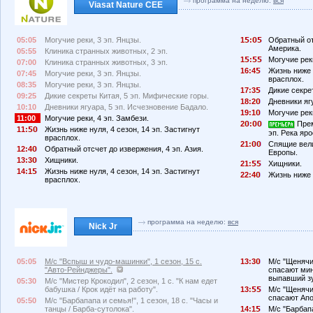
программа на неделю:
вся
Viasat Nature CEE
05:05
Могучие реки, 3 эп. Янцзы.
1
:
Обратный от
Америка.
05:55
Клиника странных животных, 2 эп.
1
:
Могучие реки
07:00
Клиника странных животных, 3 эп.
16:4
Жизнь ниже н
07:45
Могучие реки, 3 эп. Янцзы.
врасплох.
08:35
Могучие реки, 3 эп. Янцзы.
17:3
Дикие секре
09:25
Дикие секреты Китая, 5 эп. Мифические горы.
18:2
Дневники яг
10:10
Дневники ягуара, 5 эп. Исчезновение Бадало.
19:1
Могучие реки
11:00
Могучие реки, 4 эп. Замбези.
2
:
Прем
11:
Жизнь ниже нуля, 4 сезон, 14 эп. Застигнут
эп. Река яро
врасплох.
21:
Спящие вел
12:4
Обратный отсчет до извержения, 4 эп. Азия.
Европы.
13:3
Хищники.
21:
Хищники.
14:1
Жизнь ниже нуля, 4 сезон, 14 эп. Застигнут
22:4
Жизнь ниже н
врасплох.
программа на неделю:
вся
Nick Jr
05:05
М/с "Вспыш и чудо-машинки", 1 сезон, 15 с.
13:3
М/с "Щенячий
"Авто-Рейнджеры".
спасают мин
выпавший зу
05:30
М/с "Мистер Крокодил", 2 сезон, 1 с. "К нам едет
бабушка / Крок идёт на работу".
13:
М/с "Щенячий
спасают Апо
05:50
М/с "Барбапапа и семья!", 1 сезон, 18 с. "Часы и
танцы / Барба-сутолока".
14:1
М/с "Барбапа