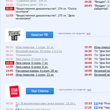
09:35
"Судебные дела", 108 эп.
19:2
"Вещдок", 3 
10:30
"Судебные дела", 109 эп.
2
:
"Вещдок", 2 
11:20
"Вещественное доказательство", 274 эп. "Охота
райцентра".
на клоуна".
11:
"Вещественное доказательство", 275 эп. "Дело
на миллион".
программа на неделю:
вся
Квартал ТВ
05:15
Игры приколов, 1 сезон, 13 эп.
1
:3
Игры приколо
06:10
Вечерний квартал, 19 сезон, 1 и 2 эп.
16:3
Т/с "Дом Боб
08:00
Телемагазин.
16:
Т/с "Дом Боб
09:30
Лига смеха, 6 сезон, 6 эп.
17:3
Т/с "Дом Боб
10:55
Лига смеха, 6 сезон, 7 эп.
18:
Т/с "Дом Боб
12:2
Лига смеха, 6 сезон, 8 эп.
18:3
Т/с "Дом Боб
13:4
Рассмеши комика, 8 сезон, 28 эп.
19:
Вечерний ква
14:4
Игры приколов, 1 сезон, 13 эп.
2
:4
Вечерний ква
программа на неделю:
вся
Star Cinema
06:20
Т/с "В воскресенье рано зелье копала", 13-16 с.
1
:
Х/ф "Роз
17:2
Х/ф "Черн
09:35
Х/ф "Деньги для дочери".