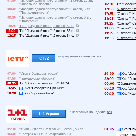
07:50
"История одного преступления", 1 сезон, 25 эп.
"Фатальная любовь".
16:3
Т/с "Ворожка
08:30
"История одного преступления", 6 сезон, 5 эп.
17:
"Слепая". О
"Похищение коуча".
17:3
"Слепая". Н
09:30
"История одного преступления", 6 сезон, 6 эп.
18:
"Слепая". Р
"Налоговик".
18:2
"Слепая". С
10:25
Т/с "Дежурный врач", 2 сезон, 32 с.
19:
"Слепая". В
11:20
Т/с "Дежурный врач", 2 сезон, 33 с.
19:2
"Слепая". О
12:1
Т/с "Дежурный врач", 2 сезон, 34 с.
19:
"Слепая". С
программа на неделю:
вся
ICTV2
07:00
"Утро в большом городе".
2
:
Х/ф "Досп
07:55
"Гражданская оборона".
22:
Х/ф "Досп
08:35
Т/с "Вскрытие покажет 2", 16-24 с.
:
"Обращение
16:4
Х/ф "Разборка в Бронксе".
:1
Х/ф "Досп
18:2
Х/ф "Доспехи бога".
:3
Х/ф "Нав
программа на неделю:
вся
1+1 Україна
05:30
"Жизнь известных людей", 9 сезон, 58 эп.
1:
Х/ф "Сп
06:30
"Завтрак с 1+1". Информационно-
США, 1993