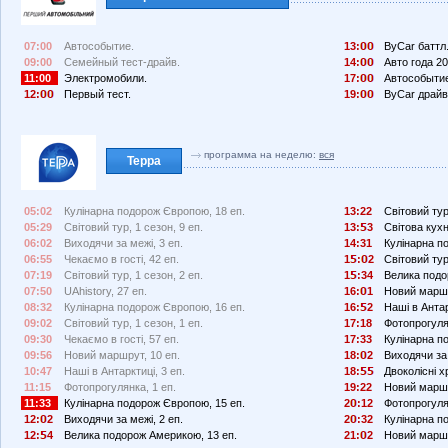
07:00
Автособытие.
13:
ByCar баттл
09:00
Семейный тест-драйв.
14:
Авто года 20
11:00
Электромобили.
17:
Автособыти
12:
Первый тест.
19:
ByCar драйв
программа на неделю:
вся
Терра
05:02
Кулінарна подорож Європою, 18 еп.
13:22
Світовий тур
05:29
Світовий тур, 1 сезон, 9 еп.
13:
3
Світова кухн
06:02
Виходячи за межі, 3 еп.
14:31
Кулінарна п
06:55
Чекаємо в гості, 42 еп.
1
:
2
Світовий тур
07:19
Світовий тур, 1 сезон, 2 еп.
1
:34
Велика подо
07:50
UAhistory, 27 еп.
16:
1
Новий маршр
08:32
Кулінарна подорож Європою, 16 еп.
16:
2
Наші в Антар
09:02
Світовий тур, 1 сезон, 1 еп.
17:18
Фотопрогулян
09:30
Чекаємо в гості, 57 еп.
17:33
Кулінарна п
09:56
Новий маршрут, 10 еп.
18:
2
Виходячи за 
10:47
Наші в Антарктиці, 3 еп.
18:
Двоколісні хр
11:15
Фотопрогулянка, 1 еп.
19:22
Новий маршр
11:33
Кулінарна подорож Європою, 15 еп.
2
:12
Фотопрогуля
12:
2
Виходячи за межі, 2 еп.
2
:32
Кулінарна п
12:
4
Велика подорож Америкою, 13 еп.
21:
2
Новий маршр