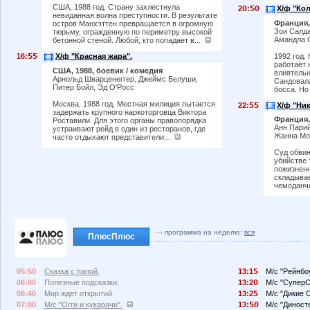
США, 1988 год. Страну захлестнула
2
:
Х/ф "Ко
невиданная волна преступности. В результате
Франция, 
остров Манхэттен превращается в огромную
Зои Салда
тюрьму, огражденную по периметру высокой
Амандла 
бетонной стеной. Любой, кто попадает в...
1992 год.
16:
Х/ф "Красная жара".
работает 
США, 1988, боевик / комедия
влиятельн
Арнольд Шварценеггер, Джеймс Белуши,
Сандовала
Питер Бойл, Эд О'Росс
босса. Но
Москва, 1988 год. Местная милиция пытается
22:
Х/ф "Ник
задержать крупного наркоторговца Виктора
Франция,
Роставили. Для этого органы правопорядка
Анн Парий
устраивают рейд в один из ресторанов, где
Жанна Мо
часто отдыхают представители...
Суд обвин
убийстве 
пожизненн
складывае
чемоданчи
программа на неделю:
вся
ПлюсПлюс
05:50
Сказка с папой.
13:1
М/с "Рейнбо
06:00
Полезные подсказки.
13:2
М/с "СуперС
06:40
Мир ждет открытий.
13:2
М/с "Дикие 
07:00
М/с "Огги и кукарачи".
13:
М/с "Диносте