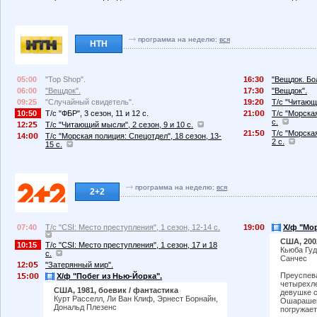
программа на неделю:
вся
НТН
05:00
"Top Shop".
16:3
"Вещдок. Бо
06:00
"Вещдок".
17:3
"Вещдок".
09:25
"Случайный свидетель".
19:2
Т/с "Читающи
10:50
Т/с "ФБР", 3 сезон, 11 и 12 с.
21:
Т/с "Морская
с.
12:2
Т/с "Читающий мысли", 2 сезон, 9 и 10 с.
21:
Т/с "Морская
14:
Т/с "Морская полиция: Спецотдел", 18 сезон, 13-
2 с.
15 с.
программа на неделю:
вся
2+2
07:40
Т/с "CSI: Место преступления", 1 сезон, 12-14 с.
19:
Х/ф "Мо
США, 200
10:15
Т/с "CSI: Место преступления", 1 сезон, 17 и 18
Кьюба Гуд
с.
Санчес
12:
"Затерянный мир".
Преуспев
1
:
Х/ф "Побег из Нью-Йорка".
четырехле
США, 1981, боевик / фантастика
девушке с
Курт Расселл, Ли Ван Клиф, Эрнест Борнайн,
Ошарашен
Дональд Плезенс
погружает