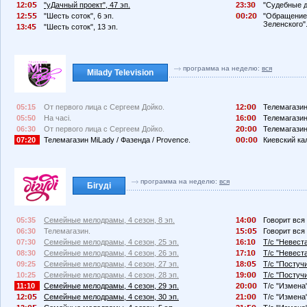
12:
"уДачный проект", 47 эп.
23:3
"Судебные д
12:
"Шесть соток", 6 эп.
:2
"Обращение
Зеленского"
13:4
"Шесть соток", 13 эп.
программа на неделю:
вся
Milady Television
05:15
От первого лица с Сергеем Дойко.
12:
Телемагазин
05:50
На часі.
16:
Телемагазин
06:30
От первого лица с Сергеем Дойко.
2
:
Телемагазин
07:20
Телемагазин MiLady / Фазенда / Provence.
:
Киевский ка
программа на неделю:
вся
Бігуді
05:35
Семейные мелодрамы, 4 сезон, 8 эп.
14:
Говорит вся 
06:30
Телемагазин.
1
:
Говорит вся 
07:30
Семейные мелодрамы, 4 сезон, 25 эп.
16:1
Т/с "Невеста
08:30
Семейные мелодрамы, 4 сезон, 26 эп.
17:1
Т/с "Невеста
09:25
Семейные мелодрамы, 4 сезон, 27 эп.
18:
Т/с "Постучи
10:25
Семейные мелодрамы, 4 сезон, 28 эп.
19:
Т/с "Постучи
11:10
Семейные мелодрамы, 4 сезон, 29 эп.
2
:
Т/с "Измена"
12:
Семейные мелодрамы, 4 сезон, 30 эп.
21:
Т/с "Измена"