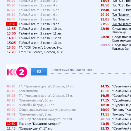
05:20
Тайный агент, 2 сезон, 3 эп.
18:
Т/с "CSI: Вег
06:20
Тайный агент, 2 сезон, 4 эп.
18:
Т/с "CSI: Вег
07:20
Тайный агент, 2 сезон, 5 эп.
19:4
Т/с "CSI: Вег
08:30
Тайный агент, 2 сезон, 6 эп.
2
:2
Т/с "Мыслить
09:45
Тайный агент, 2 сезон, 8 эп.
21:
Т/с "Мыслить
10:50
Тайный агент, 2 сезон, 9 эп.
21:
Т/с "Мыслить
11:
Тайный агент, 2 сезон, 10 эп.
22:4
Следствие в
Житомир.
13:
Тайный агент, 2 сезон, 11 эп.
23:2
Следствие в
14:1
Тайный агент, 2 сезон, 12 эп.
Брат находи
1
:2
Тайный агент, 2 сезон, 13 эп.
:1
Следствие в
16:3
Т/с "CSI: Вегас", 1 сезон, 9 с.
Катакомбы.
17:2
Т/с "CSI: Вегас", 1 сезон, 10 с.
программа на неделю:
вся
К2
05:20
Т/с "Кровавые цветы", 2 сезон, 14 с.
14:3
"Семейный с
06:10
Телемагазин.
1
:3
"Семейный с
06:25
Т/с "Кровавые цветы", 2 сезон, 15 с.
16:2
"Семейный с
07:15
"Семейный суд", 10 эп.
17:1
"Судебные д
08:05
"Семейный суд", 121 эп.
18:1
"Судебные д
09:00
Общенациональная минута молчания.
19:
Ток-шоу "Кас
09:01
"Семейный суд", 7 эп.
19:
Ток-шоу "Кас
09:55
Ток-шоу "Касается каждого", 223 эп.
2
:
"Семейный с
10:50
Ток-шоу "Касается каждого".
21:4
"Семейный с
11:4
"Сладкая дача", 17 эп.
22:3
"Семейный с