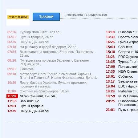
программа на неделю:
вся
Трофей
05:26
Турнир "Iron Fish", 123 эп.
13:18
Рыбалка с Ю
06:01
Путь к трофею, 24 эп.
13:39
Просто о сл
06:35
ШОуОЛДА, 449 эп.
14:26
Грибы и тра
07:18
На рыбалку с дядей Федором, 22 эп.
1
:
1
События.
07:54
Выживание на острове с Евгением Панасюком,
1
:18
Спортинг, 10
23 эп.
16:23
PROОружие,
08:26
Путешествия по рекам Украины с Евгением
16:3
Турнир "Iron 
Редько, 2 эп.
17:
9
Полтавские 
09:01
События.
17:3
NEW Спинни
09:18
Мотоспорт. Hard Enduro. Чемпионат Украины.
18:
1
События.
Этап 1 в Пасичной, Ивано-Франковщина. День 1.
18:17
Звездная ры
10:20
Ловля басса в Украине. Лучшие приманки,
проводки и тактика.
19:
4
EDC (Идиси)
11:08
Охотник на браконьеров, 58 эп.
19:29
Рыбалка с Ю
11:28
NEW Спиннинг, 126 эп.
19:
9
NEW Спиннин
11:
Зарыбление.
2
:2
Рыболовные
Панасюком, 
12:
1
Путь к трофею.
21:
1
Путь к троф
12:3
ШОуОЛДА, 448 эп.