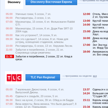
программа на недел
Discovery Восточная Европа
05:00
Уличные гонки, 5 сезон, 7 эп.
12:
Отель. Мисс
2 эп. Грузов
06:00
Реставраторы, 2 сезон, 1 эп.
13:
Крутой тюнин
07:00
Махинаторы, 15 сезон, 6 эп. Фольксваген Rabbit
GTI.
14:
Крутой тюнин
мустанга.
08:00
Махинаторы, 15 сезон, 8 эп. Додж Рам SRT-10
2004 года.
1
:
Дома на вод
Хаус.
09:00
Как это устроено?, 14 сезон, 9 эп.
16:
Дома на воде
09:30
Как это сделано?, 14 сезон, 8 эп. Ножи для
Док.
устриц, освещение стадионов, алмазы.
17:
Энт Энстед:
10:00
Реставраторы, 6 сезон, 13 эп. Херувим Лесли.
эп. Форд-Тр
11:00
Забытое и погребенное, 2 сезон, 21 эп.
18:
Американски
Сокровища среди ржавчины.
эп. Без свид
11:30
Забытое и погребенное, 2 сезон, 22 эп. Клад в
грязи.
программа на неделю:
вся
TLC Pan Regional
05:00
7 маленьких Джонстонов, 4 сезон, 4 эп.
13:37
Оденься к св
Выпускной Джоны.
14:24
Большая сем
05:45
Оденься к свадьбе, 20 сезон, 5 эп.
"Студия 30".
06:30
Босс на кухне, 2 сезон, 39 эп. Обед а-ля Бадди.
1
:11
Король конди
плохие ново
07:00
Виза невесты. Виза жениха. Что было дальше?, 8
сезон, 12 эп. Порньоккио.
1
:34
Король конд