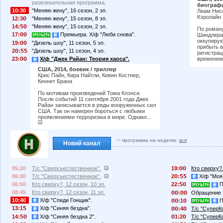
развлекательная программа.
биограф
10:30
"Меняю жену", 16 сезон, 2 эп.
Лиам Нисо
Кэролайн 
12:3
"Меняю жену", 15 сезон, 8 эп.
14:
"Меняю жену", 15 сезон, 2 эп.
По роману
17:
Премьера. Х/ф "Люби снова".
Шиндлера"
оккупирую
19:
"Дизель шоу", 11 сезон, 5 эп.
прибыть в
2
:
"Дизель шоу", 11 сезон, 4 эп.
регистрац
23:
Х/ф "Джек Райан: Теория хаоса".
временем
США, 2014, боевик / триллер
Крис Пайн, Кира Найтли, Кевин Костнер,
Кеннет Брана
По мотивам произведений Тома Клэнси.
После событий 11 сентября 2001 года Джек
Райан записывается в ряды вооруженных сил
США. Так он намерен бороться с любыми
проявлениями терроризма в мире. Однако...
программа на неделю:
вся
Новий канал
05:20
Т/с "Сверхъестественное".
19:
Кто сверху?
06:00
Т/с "Сверхъестественное".
2
:
Х/ф "Моя 
06:50
Кто сверху?, 12 сезон, 10 эп.
22:
П
08:45
Кто сверху?, 12 сезон, 11 эп.
:
Обращение 
10:40
Х/ф "Спиди Гонщик".
:1
П
13:1
Х/ф "Синяя бездна".
:4
Т/с "СуперК
14:
Х/ф "Синяя бездна 2".
1:2
Т/с "СуперК