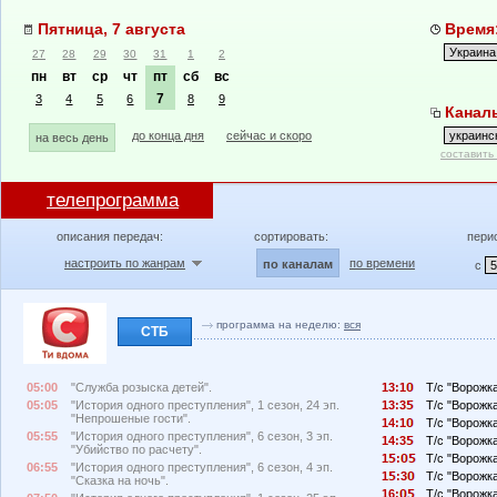
Пятница, 7 августа
Время:
27
28
29
30
31
1
2
пн
вт
ср
чт
пт
сб
вс
7
3
4
5
6
8
9
Каналы
до конца дня
сейчас и скоро
на весь день
составить
телепрограмма
описания передач:
сортировать:
пери
настроить по жанрам
по времени
по каналам
с
программа на неделю:
вся
СТБ
05:00
"Служба розыска детей".
13:1
Т/с "Ворожка
05:05
"История одного преступления", 1 сезон, 24 эп.
13:3
Т/с "Ворожк
"Непрошеные гости".
14:1
Т/с "Ворожка
05:55
"История одного преступления", 6 сезон, 3 эп.
14:3
Т/с "Ворожка
"Убийство по расчету".
1
:
Т/с "Ворожка
06:55
"История одного преступления", 6 сезон, 4 эп.
1
:3
Т/с "Ворожка
"Сказка на ночь".
16:
Т/с "Ворожка