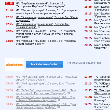
крокодил / К
11:15
М/с "Барбапапа и семья!", 2 сезон, 13 с.
"Осторожно, Барбалаб / Миллиардеры".
18:
М/с "Барбапа
"Принцесса 
11:4
М/с "Мистер Крокодил", 1 сезон, 3 с. "Крокодил по
кличке Жуж / Всем террасам терраса".
19:1
М/с "Барбапа
"Правила по
12:
М/с "Вспыш и чудо-машинки", 7 сезон, 5 с. "Сила
медицины".
19:2
М/с "Дора", 
Рюкзак влип
12:2
М/с "Вспыш и чудо-машинки", 7 сезон, 6 с.
"Снежные игры".
19:
М/с "Дора", 
12:4
М/с "Крепыш и команда", 3 сезон, 2 с. "Команда
2
:
М/с "Сантьяг
строит лифт в отеле / Команда строит попкорн-
"Сокровища 
кото-кафе".
2
:2
М/с "Барбапа
13:1
М/с "Крепыш и команда", 3 сезон, 3 с. "Команда
хлеб / Из ям
строит морскую стену".
2
:4
М/с "Барбапа
талантов".
программа на неделю:
вся
Nickelodeon Global
05:20
М/с "Мой шумный дом", 6 сезон, 25 с. "Мода под
12:
Т/с "Опасный
угрозой / Отель Ужаса".
именинницы
05:40
М/с "Мой шумный дом", 10 сезон, 12 с. "Тихоня
13:1
Т/с "АйКарли
года".
искусства!".
06:00
М/с "Губка Боб Квадратные Штаны", 260 с. "Тук-
13:3
Т/с "Виктори
тук, кто там? / Патрик плюс Сквидвард".
"Рекс умира
06:25
М/с "Губка Боб Квадратные Штаны", 261 с. "Луи
14:
М/с "Пинки М
из Маяка / Икоточное бедствие".
Команда".
06:45
М/с "Губка Боб Квадратные Штаны", 314 с. "Дом
14:2
М/с "Мой шу
розыгрышей старины Джеффи".
"Переезжать