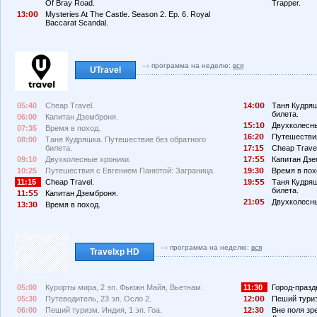
Of Bray Road.
Trapper.
13:
Mysteries At The Castle. Season 2. Ep. 6. Royal
Baccarat Scandal.
программа на неделю:
вся
UTravel
05:40
Cheap Travel.
14:
Таня Кудряш
билета.
06:00
Капитан Дземброня.
1
:1
Двухколесны
07:35
Время в поход.
16:2
Путешествия
08:00
Таня Кудряшка. Путешествие без обратного
билета.
17:1
Cheap Travel
09:10
Двухколесные хроники.
17:
Капитан Дзе
10:25
Путешествия с Евгением Панютой: Заграница.
19:3
Время в пох
11:15
Cheap Travel.
19:
Таня Кудряш
билета.
11:
Капитан Дземброня.
21:
Двухколесны
13:3
Время в поход.
программа на неделю:
вся
Travelxp HD
05:00
Курорты мира, 2 эп. Фьюжн Майя, Вьетнам.
11:30
Город-празд
05:30
Путеводитель, 23 эп. Осло 2.
12:
Пеший туриз
06:00
Пеший туризм. Индия, 1 эп. Гоа.
12:3
Вне поля зр