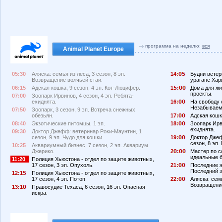
программа на неделю:
вся
Animal Planet Europe
05:30
Аляска: семья из леса, 3 сезон, 8 эп.
14:
Будни ветер
Возвращение волчьей стаи.
урагане Хар
06:15
Адская кошка, 9 сезон, 4 эп. Кот-Люцифер.
1
:
Дома для жи
проекты.
07:00
Зоопарк Ирвинов, 4 сезон, 4 эп. Ребята-
ехиднята.
16:
На свободу с
Незабываем
07:50
Зоопарк, 3 сезон, 9 эп. Встреча снежных
обезьян.
17:
Адская кошка
08:40
Экзотические питомцы, 1 эп.
18:
Зоопарк Ирви
ехиднята.
09:30
Доктор Джефф: ветеринар Роки-Маунтин, 1
сезон, 9 эп. Чудо для кошки.
19:
Доктор Джеф
сезон, 8 эп.
10:25
Аквариумный бизнес, 7 сезон, 2 эп. Аквариум
Джерико.
2
:
Мастер по с
идеальные 
11:20
Полиция Хьюстона - отдел по защите животных,
17 сезон, 3 эп. Опухоль.
21:
Последние жи
Последний з
12:1
Полиция Хьюстона - отдел по защите животных,
17 сезон, 4 эп. Потоп.
22:
Аляска: семь
Возвращение
13:1
Правосудие Техаса, 6 сезон, 16 эп. Опасная
искра.