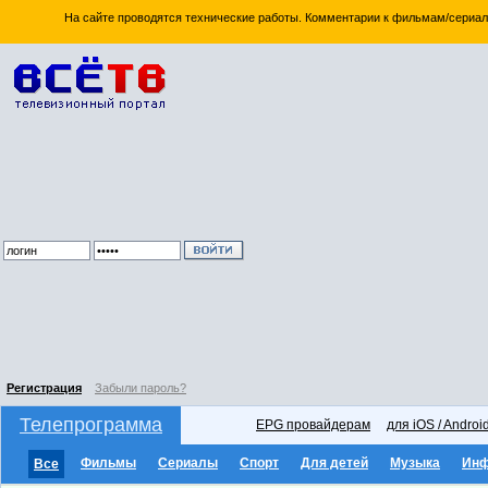
На сайте проводятся технические работы. Комментарии к фильмам/сериал
Регистрация
Забыли пароль?
Телепрограмма
EPG провайдерам
для iOS / Androi
Фильмы
Сериалы
Спорт
Для детей
Музыка
Ин
Все