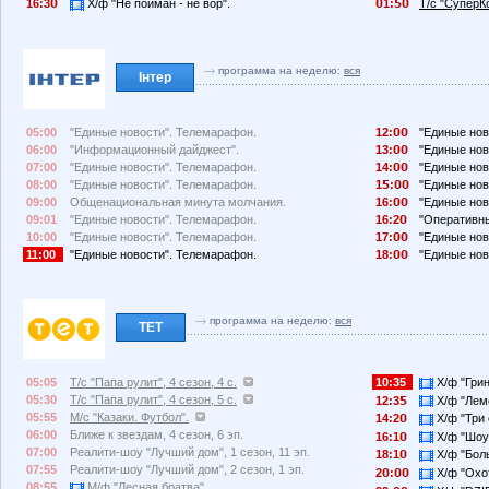
16:3
Х/ф "Не пойман - не вор".
1:
Т/с "СуперК
программа на неделю:
вся
Інтер
05:00
"Единые новости". Телемарафон.
12:
"Единые нов
06:00
"Информационный дайджест".
13:
"Единые нов
07:00
"Единые новости". Телемарафон.
14:
"Единые нов
08:00
"Единые новости". Телемарафон.
1
:
"Единые нов
09:00
Общенациональная минута молчания.
16:
"Единые нов
09:01
"Единые новости". Телемарафон.
16:2
"Оперативн
10:00
"Единые новости". Телемарафон.
17:
"Единые нов
11:00
"Единые новости". Телемарафон.
18:
"Единые нов
программа на неделю:
вся
ТЕТ
05:05
Т/с "Папа рулит", 4 сезон, 4 с.
10:35
Х/ф "Грин
05:30
Т/с "Папа рулит", 4 сезон, 5 с.
12:3
Х/ф "Лемо
05:55
М/с "Казаки. Футбол".
14:2
Х/ф "Три 
06:00
Ближе к звездам, 4 сезон, 6 эп.
16:1
Х/ф "Шоу
07:00
Реалити-шоу "Лучший дом", 1 сезон, 11 эп.
18:1
Х/ф "Бол
07:55
Реалити-шоу "Лучший дом", 2 сезон, 1 эп.
2
:
Х/ф "Охо
08:55
М/ф "Лесная братва".