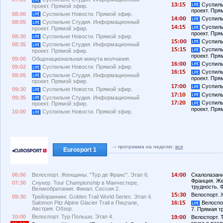
13:1
Суспиль
проект. Прямой эфир.
проект. Пря
08:00
Суспильне Новости. Прямой эфир.
14:
Суспиль
08:05
Суспильне Студия. Информационный
14:1
Суспиль
проект. Прямой эфир.
проект. Пря
08:30
Суспильне Новости. Прямой эфир.
1
:
Суспиль
08:35
Суспильне Студия. Информационный
1
:1
Суспиль
проект. Прямой эфир.
проект. Пря
09:00
Общенациональная минута молчания.
16:
Суспиль
09:02
Суспильне Новости. Прямой эфир.
16:1
Суспиль
09:05
Суспильне Студия. Информационный
проект. Пря
проект. Прямой эфир.
17:
Суспиль
09:30
Суспильне Новости. Прямой эфир.
17:1
Суспиль
09:35
Суспильне Студия. Информационный
17:2
Суспиль
проект. Прямой эфир.
проект. Пря
10:00
Суспильне Новости. Прямой эфир.
программа на неделю:
вся
Eurosport 1
06:00
Велоспорт. Женщины. "Тур де Франс". Этап 6.
14:
Скалолазани
Франция. Ж
07:30
Снукер. Tour Championship в Манчестере,
трудность. 
Великобритания. Финал. Сессия 2.
1
:3
Велоспорт. 
09:30
Трейлраннинг. Golden Trail World Series. Этап 4.
Salomon Pitz Alpine Glacier Trail в Пицтале,
16:1
Велоспор
Австрия. Обзор.
7. Прямая т
10:00
Велоспорт. Тур Польши. Этап 4.
19:
Велоспорт. 
гонка с раз