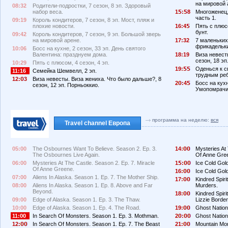
на мировой 
08:32
Родители-подростки, 7 сезон, 8 эп. Здоровый
набор веса.
1
:
8
Многоженец, 
часть 1.
09:19
Король кондитеров, 7 сезон, 8 эп. Мост, пляж и
плохие новости.
16:4
Пять с плюсо
бунт.
09:42
Король кондитеров, 7 сезон, 9 эп. Большой зверь
на мировой арене.
17:32
7 маленьких
фрикадельк
10:06
Босс на кухне, 2 сезон, 33 эп. День святого
Валентина: празднуем дома.
18:19
Виза невест
сезон, 18 э
10:29
Пять с плюсом, 4 сезон, 4 эп.
19:
Оденься к св
11:16
Семейка Шемвелл, 2 эп.
трудным ре
12:
3
Виза невесты. Виза жениха. Что было дальше?, 8
2
:4
Босс на кухн
сезон, 12 эп. Порньоккио.
Умопомрачи
программа на неделю:
вся
Travel channel Европа
05:00
The Osbournes Want To Believe. Season 2. Ep. 3.
14:
Mysteries At 
The Osbournes Live Again.
Of Anne Gre
06:00
Mysteries At The Castle. Season 2. Ep. 7. Miracle
1
:
Ice Cold Gold
Of Anne Greene.
16:
Ice Cold Gold
07:00
Aliens In Alaska. Season 1. Ep. 7. The Mother Ship.
17:
Kindred Spiri
08:00
Aliens In Alaska. Season 1. Ep. 8. Above and Far
Murders.
Beyond.
18:
Kindred Spir
09:00
Edge of Alaska. Season 1. Ep. 3. The Thaw.
Lizzie Borde
10:00
Edge of Alaska. Season 1. Ep. 4. The Road.
19:
Ghost Nation.
11:00
In Search Of Monsters. Season 1. Ep. 3. Mothman.
2
:
Ghost Nation.
12:
In Search Of Monsters. Season 1. Ep. 7. The Beast
21:
Mountain Mon