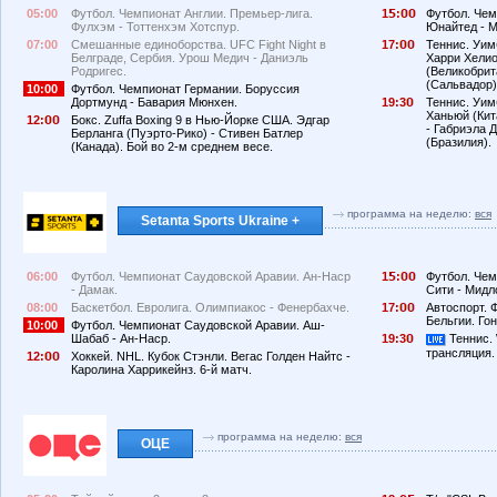
05:00
Футбол. Чемпионат Англии. Премьер-лига.
1
:
Футбол. Чем
Фулхэм - Тоттенхэм Хотспур.
Юнайтед - М
07:00
Смешанные единоборства. UFC Fight Night в
17:
Теннис. Уим
Белграде, Сербия. Урош Медич - Даниэль
Харри Хелио
Родригес.
(Великобрит
(Сальвадор)
10:00
Футбол. Чемпионат Германии. Боруссия
Дортмунд - Бавария Мюнхен.
19:3
Теннис. Уим
Ханьюй (Кит
12:
Бокс. Zuffa Boxing 9 в Нью-Йорке США. Эдгар
- Габриэла 
Берланга (Пуэрто-Рико) - Стивен Батлер
(Бразилия).
(Канада). Бой во 2-м среднем весе.
программа на неделю:
вся
Setanta Sports Ukraine +
06:00
Футбол. Чемпионат Саудовской Аравии. Ан-Наср
1
:
Футбол. Чем
- Дамак.
Сити - Мидл
08:00
Баскетбол. Евролига. Олимпиакос - Фенербахче.
17:
Автоспорт. 
Бельгии. Гон
10:00
Футбол. Чемпионат Саудовской Аравии. Аш-
Шабаб - Ан-Наср.
19:3
Теннис. 
трансляция.
12:
Хоккей. NHL. Кубок Стэнли. Вегас Голден Найтс -
Каролина Харрикейнз. 6-й матч.
программа на неделю:
вся
ОЦЕ