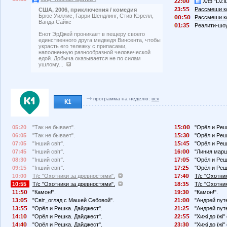
22:
Х/ф "DZI
23:
Рассмеши ко
США, 2006, приключения / комедия
Брюс Уиллис, Гарри Шендлинг, Стив Кэрелл,
:
Рассмеши ко
Ванда Сайкс
1:3
Реалити-шоу
Енот ЭрДжей проникает в пещеру своего
единственного друга медведя Винсента, чтобы
украсть его тележку с припасами,
наполненную разнообразной человеческой
едой. Добыча оказывается не по силам
ушлому...
программа на неделю:
вся
К1
05:20
"Так не бывает".
1
:
"Орёл и Реш
06:05
"Так не бывает".
1
:3
"Орёл и Реш
07:05
"Інший світ".
1
:4
"Орёл и Реш
07:45
"Інший світ".
16:
"Линия марш
08:30
"Інший світ".
17:
"Орёл и Реш
09:15
"Інший світ".
17:2
"Орёл и Реш
10:00
Т/с "Охотники за древностями".
17:4
Т/с "Охотни
10:55
Т/с "Охотники за древностями".
18:3
Т/с "Охотни
11:
"Камон!".
19:3
"Камон!".
13:
"Світ_огляд с Машей Себовой".
21:
"Андрей пут
13:
"Орёл и Решка. Дайджест".
21:2
"Андрей пут
14:1
"Орёл и Решка. Дайджест".
22:
"Хижі до їж
14:4
"Орёл и Решка. Дайджест".
23:3
"Хижі до їж