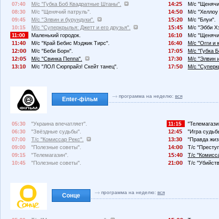
07:40
М/с "Губка Боб Квадратные Штаны".
14:2
М/с "Щенячи
08:30
М/с "Щенячий патруль".
14:
М/с "Хеллоу 
09:45
М/с "Элвин и бурундуки".
1
:2
М/с "Блуи".
10:15
М/с "Суперкрылья: Джетт и его друзья".
1
:4
М/с "Эбби Х
11:00
Маленький городок.
16:1
М/с "Щенячи
11:4
М/с "Край Бебис Мэджик Тирс".
16:4
М/с "Огги и 
12:
М/с "Беби Борн".
17:
М/с "Губка 
12:
М/с "Свинка Пеппа".
17:3
М/с "Элвин 
13:1
М/с "ЛОЛ Сюрпрайз! Скейт танец".
17:
М/с "Суперк
программа на неделю:
вся
Enter-фільм
05:30
"Украина впечатляет".
11:15
"Телемагази
06:30
"Звёздные судьбы".
12:4
"Игра судьб
07:00
Т/с "Комиссар Рекс".
13:3
"Правда жиз
09:00
"Полезные советы".
14:
Т/с "Преступ
09:15
"Телемагазин".
1
:4
Т/с "Комисс
10:45
"Полезные советы".
21:
Т/с "Убийств
программа на неделю:
вся
Сонце