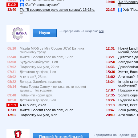
19:
Т/с "В воскр
11:10
Х/ф "Учитель музыки".
12:4
Т/с "В воскресенье рано зелье копала", 13-16 с.
22:1
Х/ф "Пос
программа на неделю:
вся
Наука
05:10
Mazda MX-5 vs Mini Cooper JCW. Батл на
12:31
Новий Land 
гоночному треку.
місний, реа
05:40
Життя, Всесвіт і все на світі, 17 еп.
13:21
Дістатися до 
06:08
Будуємо майбутнє, 1 еп.
13:
Загадки пла
07:02
Подорож у минуле, 22 еп.
14:36
Декарбонізац
07:31
Дістатися до зірок, 1 еп.
1
:3
Життя, Всесві
08:02
А ти знав?, 23 еп.
16:
2
А ти знав?, 4
08:22
Венера. Загибель планети.
16:24
Історія та т
особливий?
09:14
Нова Toyota Camry - не така, як ти про неї
думаєш. Тест-драйв.
17:
7
Подорож у м
09:48
Побачити чорну діру.
17:3
Золота сере
10:50
Дістатися до зірок, 6 еп.
18:24
Будуємо май
11:19
А ти знав?, 28 еп.
19:18
Життя, Всесві
11:39
Життя, Всесвіт і все на світі, 21 еп.
19:47
Зона ризику,
12:
2
Подорож у минуле, 8 еп.
2
:
2
А ти знав?, 
программа на неделю:
вся
Перший Автомобільний