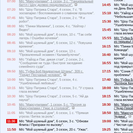
собой".
07:00
М/с "Марсупилами", 1 сезон, 3 с. "Танцевальный
баттл / Шоу должно продолжаться".
14:4
М/с "Мой шу
на День Вал
07:20
М/с "Шоу Патрика Стара", 4 сезон, 7 с. "В
зоозапарке / Воспоминания о славном прошлом".
1
:1
М/с "Уайлд и
"Небольшая 
07:45
М/с "Шоу Патрика Стара", 3 сезон, 2 с. "Я и
робот".
1
:3
М/с "Шоу Пат
"Ушибленны
08:00
М/с "Пинки Малинки", 1 сезон, 4 с. "Хейтер /
Видео".
1
:4
М/с "Шоу Пат
глаза велики
08:20
М/с "Мой шумный дом", 6 сезон, 10 с. "Так себе
лагерь / Ошибки ночевки".
1
:
М/с "Губка 
из тюрьмы! 
08:45
М/с "Мой шумный дом", 6 сезон, 12 с. "Ловушка
времени".
16:1
М/с "Пинки М
Команда".
09:10
М/с "Мой шумный дом", 6 сезон, 13 с.
"Проваленный экзамен / Каламбулочки".
16:4
М/с "Мой шу
время".
09:30
М/с "Уайлд и Пак: дикая стая", 2 сезон, 2 с.
"Сообщение не туда / Быстрое заседание
16:
М/с "Мой шу
семейного суда".
под прикрыт
09:50
М/с "Губка Боб Квадратные Штаны", 309 с.
17:1
М/с "Соник П
"Грядет Песчаный человек".
проблемы".
10:00
М/с "Шоу Патрика Стара", 5 сезон, 4 с.
17:4
М/с "Губка 
"Ушибленный любовью".
"Котёнок Ке
10:15
М/с "Шоу Патрика Стара", 5 сезон, 3 с. "У страха
18:
М/с "Шоу Пат
глаза велики".
"Ушибленны
10:30
М/с "Шоу Патрика Стара", 2 сезон, 5 с. "Ай да
18:1
М/с "Шоу Пат
наука!".
глаза велики
10:45
М/с "Марсупилами", 1 сезон, 5 с. "Погоня за
18:3
М/с "Марсупи
Марсупилами / Ужас в столовой".
/ Чудо-Герой
11:05
М/с "Мой шумный дом", 6 сезон, 1 с. "Прямая
18:
М/с "Марсуп
угроза / Битва за роль".
Чудика".
11:30
М/с "Мой шумный дом", 6 сезон, 3 с. "Обнови
19:
М/с "Мой шу
Флипа / Призраки по вызову".
/ Чистая сде
11:
М/с "Мой шумный дом", 3 сезон, 20 с. "Ужас".
19:2
М/с "Мой шум