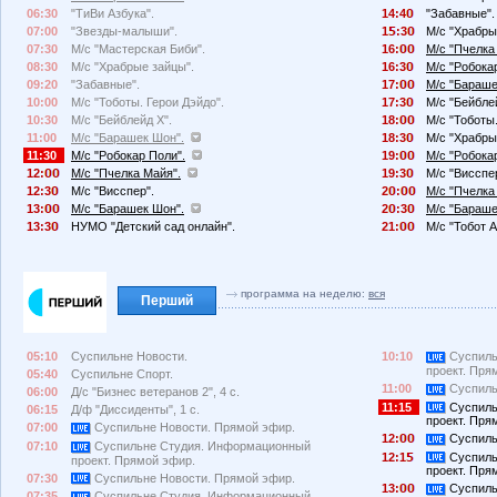
06:30
"ТиВи Азбука".
14:4
"Забавные".
07:00
"Звезды-малыши".
1
:3
М/с "Храбры
07:30
М/с "Мастерская Биби".
16:
М/с "Пчелка
08:30
М/с "Храбрые зайцы".
16:3
М/с "Робока
09:20
"Забавные".
17:
М/с "Бараше
10:00
М/с "Тоботы. Герои Дэйдо".
17:3
М/с "Бейбле
10:30
М/с "Бейблейд X".
18:
М/с "Тоботы.
11:00
М/с "Барашек Шон".
18:3
М/с "Храбры
11:30
М/с "Робокар Поли".
19:
М/с "Робока
12:
М/с "Пчелка Майя".
19:3
М/с "Висспе
12:3
М/с "Висспер".
2
:
М/с "Пчелка
13:
М/с "Барашек Шон".
2
:3
М/с "Бараше
13:3
НУМО "Детский сад онлайн".
21:
М/с "Тобот А
программа на неделю:
вся
Перший
05:10
Суспильне Новости.
10:10
Суспиль
проект. Пря
05:40
Суспильне Спорт.
11:00
Суспиль
06:00
Д/с "Бизнес ветеранов 2", 4 с.
11:15
Суспиль
06:15
Д/ф "Диссиденты", 1 с.
проект. Пря
07:00
Суспильне Новости. Прямой эфир.
12:
Суспиль
07:10
Суспильне Студия. Информационный
12:1
Суспиль
проект. Прямой эфир.
проект. Пря
07:30
Суспильне Новости. Прямой эфир.
13:
Суспиль
07:35
Суспильне Студия. Информационный