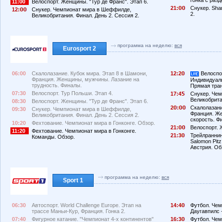
11:00
Велоспорт. Женщины. "Тур де Франс". Этап 6.
21:
Снукер. Sha
12:
Снукер. Чемпионат мира в Шеффилде,
2.
Великобритания. Финал. День 2. Сессия 2.
программа на неделю:
вся
Eurosport 2
06:00
Скалолазание. Кубок мира. Этап 8 в Шамони,
12:2
Велоспор
Франция. Женщины, мужчины. Лазание на
Индивидуаль
трудность. Финалы.
Прямая тра
07:30
Велоспорт. Тур Польши. Этап 4.
17:4
Снукер. Че
Великобрита
08:30
Велоспорт. Женщины. "Тур де Франс". Этап 6.
2
:
Скалолазани
09:30
Снукер. Чемпионат мира в Шеффилде,
Франция. Ж
Великобритания. Финал. День 2. Сессия 2.
скорость. Ф
10:20
Фехтование. Чемпионат мира в Гонконге. Обзор.
21:
Велоспорт. 
11:20
Фехтование. Чемпионат мира в Гонконге.
21:3
Трейлраннинг
Команды. Обзор.
Salomon Pitz 
Австрия. Об
программа на неделю:
вся
Sport 1
06:30
Автоспорт. World Challenge Europe. Этап на
14:4
Футбол. Чем
трассе Маньи-Кур, Франция. Гонка 2.
Даугавпилс 
07:40
Фигурное катание. "Чемпионат 4-х континентов"
16:3
Футбол. Чем