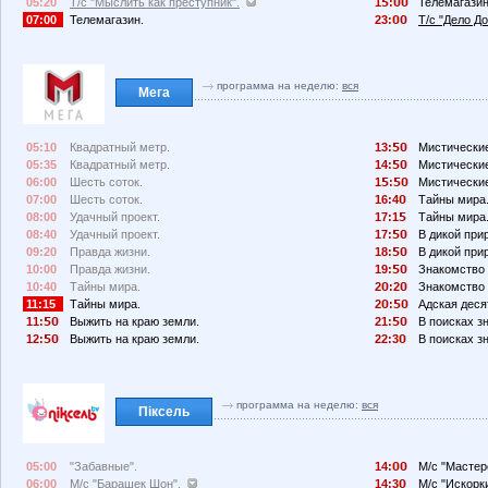
05:20
Т/с "Мыслить как преступник".
1
:
Телемагазин
07:00
Телемагазин.
23:
Т/с "Дело До
программа на неделю:
вся
Мега
05:10
Квадратный метр.
13:
Мистические
05:35
Квадратный метр.
14:
Мистические
06:00
Шесть соток.
1
:
Мистические
07:00
Шесть соток.
16:4
Тайны мира
08:00
Удачный проект.
17:1
Тайны мира
08:40
Удачный проект.
17:
В дикой при
09:20
Правда жизни.
18:
В дикой при
10:00
Правда жизни.
19:
Знакомство 
10:40
Тайны мира.
2
:2
Знакомство 
11:15
Тайны мира.
2
:
Адская деся
11:
Выжить на краю земли.
21:
В поисках з
12:
Выжить на краю земли.
22:3
В поисках з
программа на неделю:
вся
Піксель
05:00
"Забавные".
14:
М/с "Мастер
06:00
М/с "Барашек Шон".
14:3
М/с "Искорк