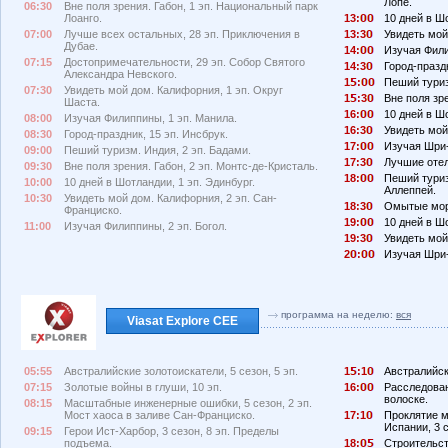
Лопе.
06:30
Вне поля зрения. Габон, 1 эп. Национальный парк
Лоанго.
13:
10 дней в Шо
07:00
Лучше всех остальных, 28 эп. Приключения в
13:3
Увидеть мой
Дубае.
14:
Изучая Фили
07:15
Достопримечательности, 29 эп. Собор Святого
14:3
Город-праздн
Александра Невского.
1
:
Пеший туриз
07:30
Увидеть мой дом. Калифорния, 1 эп. Округ
1
:3
Вне поля зре
Шаста.
16:
10 дней в Ш
08:00
Изучая Филиппины, 1 эп. Манила.
16:3
Увидеть мой
08:30
Город-праздник, 15 эп. Инсбрук.
17:
Изучая Шри-
09:00
Пеший туризм. Индия, 2 эп. Бадами.
17:3
Лучшие отел
09:30
Вне поля зрения. Габон, 2 эп. Монтс-де-Кристаль.
18:
Пеший туриз
10:00
10 дней в Шотландии, 1 эп. Эдинбург.
Аллеппей.
10:30
Увидеть мой дом. Калифорния, 2 эп. Сан-
18:3
Омытые море
Франциско.
19:
10 дней в Ш
11:00
Изучая Филиппины, 2 эп. Богол.
19:3
Увидеть мой
2
:
Изучая Шри-
программа на неделю:
вся
Viasat Explore CEE
05:55
Австралийские золотоискатели, 5 сезон, 5 эп.
1
:1
Австралийски
07:15
Золотые войны в глуши, 10 эп.
16:
Расследован
волоске.
08:15
Масштабные инженерные ошибки, 5 сезон, 2 эп.
Мост хаоса в заливе Сан-Франциско.
17:1
Проклятие м
Испании, 3 с
09:15
Герои Ист-Харбор, 3 сезон, 8 эп. Пределы
подъема.
18:
Строительств