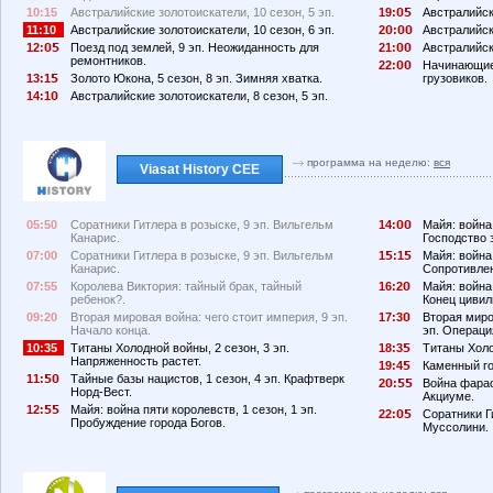
10:15
Австралийские золотоискатели, 10 сезон, 5 эп.
19:
Австралийски
11:10
Австралийские золотоискатели, 10 сезон, 6 эп.
2
:
Австралийски
12:
Поезд под землей, 9 эп. Неожиданность для
21:
Австралийск
ремонтников.
22:
Начинающие 
13:1
Золото Юкона, 5 сезон, 8 эп. Зимняя хватка.
грузовиков.
14:1
Австралийские золотоискатели, 8 сезон, 5 эп.
программа на неделю:
вся
Viasat History CEE
05:50
Соратники Гитлера в розыске, 9 эп. Вильгельм
14:
Майя: война 
Канарис.
Господство 
07:00
Соратники Гитлера в розыске, 9 эп. Вильгельм
1
:1
Майя: война 
Канарис.
Сопротивлен
07:55
Королева Виктория: тайный брак, тайный
16:2
Майя: война 
ребенок?.
Конец цивил
09:20
Вторая мировая война: чего стоит империя, 9 эп.
17:3
Вторая миро
Начало конца.
эп. Операци
10:35
Титаны Холодной войны, 2 сезон, 3 эп.
18:3
Титаны Холо
Напряженность растет.
19:4
Каменный го
11:
Тайные базы нацистов, 1 сезон, 4 эп. Крафтверк
2
:
Война фарао
Норд-Вест.
Акциуме.
12:
Майя: война пяти королевств, 1 сезон, 1 эп.
22:
Соратники Г
Пробуждение города Богов.
Муссолини.