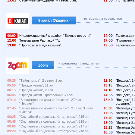
13:
Семейные мелодрамы, 4 сезон, 5 эп.
21:
Т/с "Измена"
программа на неделю:
вся
8 канал (Украина)
06:00
Информационный марафон "Единые новости".
14:
Телемагазин
12:
Телемагазин Распакуй TV.
17:
"Прогнозы и
13:
"Прогнозы и предсказания".
19:
Телемагазин
программа на неделю:
вся
Zoom
05:25
"Тайны мира", 2 сезон, 2 эп.
12:3
"Вещдок", 1 
05:50
"Правда жизни", 11 эп.
13:1
"Вещдок", 2 
06:15
"Правда жизни", 20 эп.
14:1
"Вещдок", 1 
06:45
"Правда жизни. Профессии", 41 эп.
14:
"Вещдок", 1 
07:10
"Вещественное доказательство", 270 эп.
1
:4
"Вещдок", 1
"Несуны".
солдатик".
07:45
"Вещественное доказательство", 273 эп. "Побег
16:3
"Легенды уго
Шакала".
17:
"Легенды уго
08:25
"Случайный свидетель. Катастрофы", 215 эп.
17:4
"Легенды ба
08:45
"Случайный свидетель. Катастрофы", 216 эп.
18:
"Легенды ба
09:00
"Случайный свидетель. Катастрофы", 217 эп.
18:2
"Легенды бан
09:20
"Случайный свидетель. Катастрофы", 218 эп.
18:
"Легенды бан