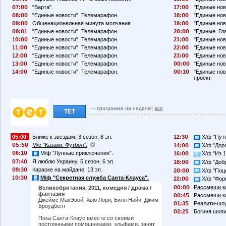
7:
"Варта".
17:
"Единые нов
8:
"Единые новости". Телемарафон.
18:
"Единые нов
9:
Общенациональная минута молчания.
19:
"Единые нов
9:
1
"Единые новости". Телемарафон.
2
:
"Единые. Гл
1
:
"Единые новости". Телемарафон.
21:
"Единые нов
11:
"Единые новости". Телемарафон.
22:
"Единые нов
12:
"Единые новости". Телемарафон.
23:
"Единые нов
13:
"Единые новости". Телемарафон.
:
"Единые нов
14:
"Единые новости". Телемарафон.
:1
"Единые нов
проект.
программа на неделю:
вся
ТЕТ
05:00
Ближе к звездам, 3 сезон, 8 эп.
12:3
Х/ф "Путе
:
М/с "Казаки. Футбол".
14:
Х/ф "Доро
6:1
М/ф "Лунные приключения".
16:
Х/ф "Из 1
7:4
Я люблю Украину, 5 сезон, 6 эп.
18:
Х/ф "Добр
9:3
Караоке на майдане, 13 эп.
2
:
Х/ф "Поце
1
:3
М/ф "Секретная служба Санта-Клауса".
22:
Х/ф "Форм
:
Рассмеши ко
Великобритания, 2011, комедия / драма /
фантазия
:4
Рассмеши ко
Джеймс МакЭвой, Хью Лори, Билл Найи, Джим
1:3
Реалити-шоу
Броудбент
2:2
Богиня шопи
Пока Санта-Клаус вместе со своими
постоянными помощниками, эльфами, занят