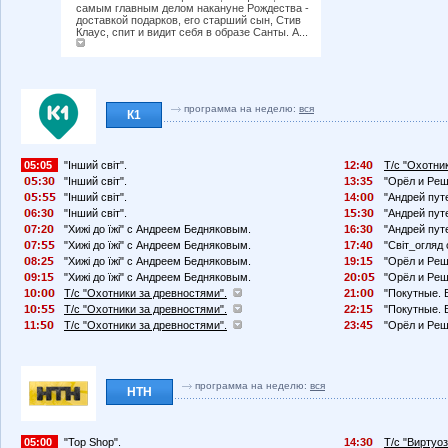
самым главным делом накануне Рождества -
доставкой подарков, его старший сын, Стив
Клаус, спит и видит себя в образе Санты. А...
программа на неделю:
вся
К1
05:05
"Інший світ".
12:4
Т/с "Охотни
:3
"Інший світ".
13:3
"Орёл и Реш
:
"Інший світ".
14:
"Андрей пут
6:3
"Інший світ".
1
:3
"Андрей пут
7:2
"Хижі до їжі" с Андреем Бедняковым.
16:3
"Андрей пут
7:
"Хижі до їжі" с Андреем Бедняковым.
17:4
"Світ_огляд
8:2
"Хижі до їжі" с Андреем Бедняковым.
19:1
"Орёл и Реш
9:1
"Хижі до їжі" с Андреем Бедняковым.
2
:
"Орёл и Реш
1
:
Т/с "Охотники за древностями".
21:
"Покутные. 
1
:
Т/с "Охотники за древностями".
22:1
"Покутные. 
11:
Т/с "Охотники за древностями".
23:4
"Орёл и Реш
программа на неделю:
вся
НТН
05:00
"Top Shop".
14:3
Т/с "Виртуоз