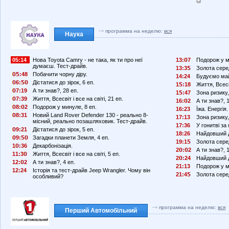
программа на неделю:
вся
Наука
05:14
Нова Toyota Camry - не така, як ти про неї
13:
7
Подорож у м
думаєш. Тест-драйв.
13:3
Золота сере
:48
Побачити чорну діру.
14:24
Будуємо май
6:
Дістатися до зірок, 6 еп.
1
:18
Життя, Всесві
7:19
А ти знав?, 28 еп.
1
:47
Зона ризику,
7:39
Життя, Всесвіт і все на світі, 21 еп.
16:
2
А ти знав?, 
8:
2
Подорож у минуле, 8 еп.
16:23
Їжа. Енергія.
8:31
Новий Land Rover Defender 130 - реально 8-
17:13
Зона ризику,
місний, реально позашляховик. Тест-драйв.
17:36
У гонитві за
9:21
Дістатися до зірок, 5 еп.
18:26
Найдовший д
9:
Загадки планети Земля, 4 еп.
19:1
Золота сере
1
:36
Декарбонізація.
2
:
2
А ти знав?, 
11:3
Життя, Всесвіт і все на світі, 5 еп.
2
:24
Найдовший д
12:
2
А ти знав?, 4 еп.
21:13
Подорож у м
12:24
Історія та тест-драйв Jeep Wrangler. Чому він
21:4
Золота сере
особливий?
программа на неделю:
вся
Перший Автомобільний