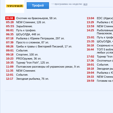
программа на неделю:
вся
Трофей
05:08
Охотник на браконьеров, 58 эп.
13:
4
EDC (Идиси)
:28
NEW Спиннинг, 126 эп.
13:29
Рыбалка с Ю
:
Зарыбление.
13:
9
NEW Спиннин
6:
1
Путь к трофею.
14:2
Рыболовные
Панасюком, 
6:3
ШОуОЛДА, 448 эп.
1
:
1
Путь к троф
7:18
Рыбалка с Юрием Петрашем, 297 эп.
1
:3
ШОуОЛДА, 4
7:39
Просто о сложном, 87 эп.
16:18
Скоренько н
8:26
Грибы и травы с Викторией Писаной, 17 эп.
16:44
ТОП 5 вобле
9:
1
События.
любых усло
9:18
Спортинг, 100 эп.
17:
2
Турнир "Iron 
1
:23
PROОружие, 36 эп.
17:36
Охотничьи с
1
:3
Турнир "Iron Fish", 125 эп.
18:
1
События.
11:
9
Полтавские разговоры об украинских реках, 9 эп.
18:18
Звездная ры
11:3
NEW Спиннинг.
19:
4
Рыбалка с Ю
12:
1
События.
19:33
NEW Спиннин
12:17
Звездная рыбалка, 76 эп.
19:
9
Готовим на п