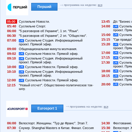
программа на неделю:
вся
Перший
05:00
Суспильне Новости.
13:4
Д/с "Бизнес 
:4
Суспильне Спорт.
14:
Суспиль
проект. Пря
6:
"5 разговоров об Украине", 1 эп. "Язык".
1
:
Суспиль
6:3
"5 разговоров об Украине", 2 эп. "Общество".
1
:1
"Где правда?
7:
Суспильне Студия. Информационный
проект. Прямой эфир.
1
:2
Суспиль
проект. Пря
9:
Общенациональная минута молчания.
17:
Суспиль
9:
2
Суспильне Новости. Прямой эфир.
17:1
Суспиль
9:1
Суспильне Студия. Информационный
проект. Прямой эфир.
17:3
Суспиль
проект. Пря
1
:
Суспильне Новости. Прямой эфир.
18:
Суспиль
1
:1
Суспильне Студия. Информационный
проект. Прямой эфир.
18:1
Суспиль
проект. Пря
12:
Суспильне Новости. Прямой эфир.
2
:
Суспиль
12:1
"Новый отсчет". Общественно-политическое ток-
шоу.
программа на неделю:
вся
Eurosport 1
6:
Велоспорт. Женщины. "Тур де Франс". Этап 7.
14:3
Фехтование.
7:3
Снукер. Shanghai Masters в Китае. Финал. Сессия
1
:3
Велоспорт. 
2.