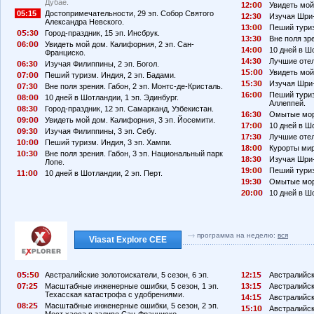
Дубае.
12:
Увидеть мой
05:15
Достопримечательности, 29 эп. Собор Святого
12:3
Изучая Шри-
Александра Невского.
13:
Пеший туриз
:3
Город-праздник, 15 эп. Инсбрук.
13:3
Вне поля зре
6:
Увидеть мой дом. Калифорния, 2 эп. Сан-
14:
10 дней в Ш
Франциско.
14:3
Лучшие отел
6:3
Изучая Филиппины, 2 эп. Богол.
1
:
Увидеть мой
7:
Пеший туризм. Индия, 2 эп. Бадами.
1
:3
Изучая Шри-
7:3
Вне поля зрения. Габон, 2 эп. Монтс-де-Кристаль.
16:
Пеший туриз
8:
10 дней в Шотландии, 1 эп. Эдинбург.
Аллеппей.
8:3
Город-праздник, 12 эп. Самарканд, Узбекистан.
16:3
Омытые море
9:
Увидеть мой дом. Калифорния, 3 эп. Йосемити.
17:
10 дней в Ш
9:3
Изучая Филиппины, 3 эп. Себу.
17:3
Лучшие отел
1
:
Пеший туризм. Индия, 3 эп. Хампи.
18:
Курорты мир
1
:3
Вне поля зрения. Габон, 3 эп. Национальный парк
18:3
Изучая Шри-Л
Лопе.
19:
Пеший туриз
11:
10 дней в Шотландии, 2 эп. Перт.
19:3
Омытые море
2
:
10 дней в Ш
программа на неделю:
вся
Viasat Explore CEE
:
Австралийские золотоискатели, 5 сезон, 6 эп.
12:1
Австралийски
7:2
Масштабные инженерные ошибки, 5 сезон, 1 эп.
13:1
Австралийски
Техасская катастрофа с удобрениями.
14:1
Австралийски
8:2
Масштабные инженерные ошибки, 5 сезон, 2 эп.
1
:1
Австралийски