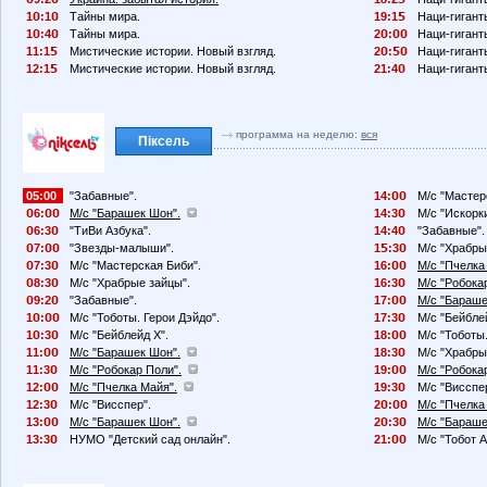
1
:1
Тайны мира.
19:1
Наци-гигант
1
:4
Тайны мира.
2
:
Наци-гигант
11:1
Мистические истории. Новый взгляд.
2
:
Наци-гигант
12:1
Мистические истории. Новый взгляд.
21:4
Наци-гигант
программа на неделю:
вся
Піксель
05:00
"Забавные".
14:
М/с "Мастер
6:
М/с "Барашек Шон".
14:3
М/с "Искорк
6:3
"ТиВи Азбука".
14:4
"Забавные".
7:
"Звезды-малыши".
1
:3
М/с "Храбры
7:3
М/с "Мастерская Биби".
16:
М/с "Пчелка
8:3
М/с "Храбрые зайцы".
16:3
М/с "Робока
9:2
"Забавные".
17:
М/с "Бараше
1
:
М/с "Тоботы. Герои Дэйдо".
17:3
М/с "Бейбле
1
:3
М/с "Бейблейд X".
18:
М/с "Тоботы.
11:
М/с "Барашек Шон".
18:3
М/с "Храбры
11:3
М/с "Робокар Поли".
19:
М/с "Робока
12:
М/с "Пчелка Майя".
19:3
М/с "Висспе
12:3
М/с "Висспер".
2
:
М/с "Пчелка
13:
М/с "Барашек Шон".
2
:3
М/с "Бараше
13:3
НУМО "Детский сад онлайн".
21:
М/с "Тобот А