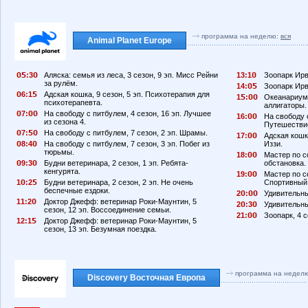
программа на неделю:
вся
Animal Planet Europe
:3
Аляска: семья из леса, 3 сезон, 9 эп. Мисс Рейни
13:1
Зоопарк Ирви
за рулём.
14:
Зоопарк Ирви
6:1
Адская кошка, 9 сезон, 5 эп. Психотерапия для
1
:
Океанариум,
психотерапевта.
аллигаторы.
7:
На свободу с питбулем, 4 сезон, 16 эп. Лучшее
16:
На свободу с
из сезона 4.
Путешестви
7:
На свободу с питбулем, 7 сезон, 2 эп. Шрамы.
17:
Адская кошк
8:4
На свободу с питбулем, 7 сезон, 3 эп. Побег из
Иззи.
тюрьмы.
18:
Мастер по с
9:3
Будни ветеринара, 2 сезон, 1 эп. Ребята-
обстановка.
кенгурята.
19:
Мастер по с
1
:2
Будни ветеринара, 2 сезон, 2 эп. Не очень
Спортивный
беспечные ездоки.
2
:
Удивительны
11:2
Доктор Джефф: ветеринар Роки-Маунтин, 5
2
:3
Удивительны
сезон, 12 эп. Воссоединение семьи.
21:
Зоопарк, 4 с
12:1
Доктор Джефф: ветеринар Роки-Маунтин, 5
сезон, 13 эп. Безумная поездка.
программа на недел
Discovery Восточная Европа