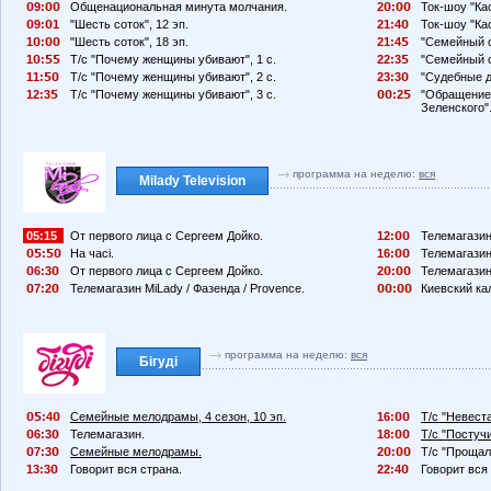
9:
Общенациональная минута молчания.
2
:
Ток-шоу "Кас
9:
1
"Шесть соток", 12 эп.
21:4
Ток-шоу "Ка
1
:
"Шесть соток", 18 эп.
21:4
"Семейный с
1
:
Т/с "Почему женщины убивают", 1 с.
22:3
"Семейный с
11:
Т/с "Почему женщины убивают", 2 с.
23:3
"Судебные д
12:3
Т/с "Почему женщины убивают", 3 с.
:2
"Обращение
Зеленского"
программа на неделю:
вся
Milady Television
05:15
От первого лица с Сергеем Дойко.
12:
Телемагазин
:
На часі.
16:
Телемагазин
6:3
От первого лица с Сергеем Дойко.
2
:
Телемагазин
7:2
Телемагазин MiLady / Фазенда / Provence.
:
Киевский ка
программа на неделю:
вся
Бігуді
:4
Семейные мелодрамы, 4 сезон, 10 эп.
16:
Т/с "Невест
6:3
Телемагазин.
18:
Т/с "Постуч
7:3
Семейные мелодрамы.
2
:
Т/с "Прощал
13:3
Говорит вся страна.
22:4
Говорит вся