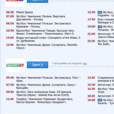
6:3
Planet Speed.
1
:4
Футбол.
Радомяк - Г
7:
Футбол. Чемпионат Латвии. Вирслига.
Даугавпилс - Елгава.
17:
Бокс голыми
Mohegan в 
8:
Футбол. Чемпионат Польши. Экстракласа.
Краковия - Погонь.
19:
Футбол.
Лозанна - Я
1
:
Баскетбол. Чемпионат Греции. Высшая лига.
Финал. Олимпиакос - Панатинаикос. Матч 5.
21:
Автоспорт. W
трассе Мань
13:
Водно-моторный спорт. Champions of the Water, 3
эп. Дубровник.
22:2
Футбол. Чем
Янг Бойз.
13:4
Футбол. Чемпионат Дании. Суперлига. Люнгбю -
Орхус.
программа на неделю:
вся
Sport 2
:4
Футбол. Чемпионат Польши. Экстракласа. Пяст -
13:2
Современное
Арка.
юниоров в К
7:
Футбол. Чемпионат Дании. Суперлига. Орхус -
1
:3
Автоспорт. 
Брондбю.
16:3
Футбол. Чем
9:4
Футбол. Лига чемпионов Азии. 1/8 финала.
Огре.
Трактор (Иран) - Шабаб Аль-Ахли (ОАЭ).
18:2
Автоспорт. 
11:4
Гандбол. Чемпионат Германии. Бундеслига.
19:
Футбол.
Фюхзе Берлин - Фленсбург-Хандевитт.
Базель - Ту