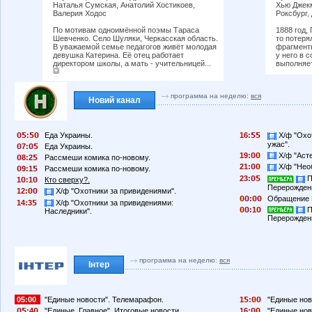
Наталья Сумская, Анатолий Хостикоев,
Хью Джекм
Валерия Ходос
Роксбург,
По мотивам одноимённой поэмы Тараса
1888 год,
Шевченко. Село Шуляки, Черкасская область.
то потеря
В уважаемой семье педагогов живёт молодая
фрагменты
девушка Катерина. Её отец работает
у него в 
директором школы, а мать - учительницей...
выполняет
программа на неделю:
вся
Новий канал
:
Еда Украины.
16:
Х/ф "Охо
ужас".
7:
Еда Украины.
19:
Х/ф "Асте
8:2
Рассмеши комика по-новому.
21:
Х/ф "Нео
9:1
Рассмеши комика по-новому.
23:
П
1
:1
Кто сверху?.
Перерождени
12:
Х/ф "Охотники за привидениями".
:
Обращение 
14:3
Х/ф "Охотники за привидениями:
:1
П
Наследники".
Перерождени
программа на неделю:
вся
Інтер
05:00
"Единые новости". Телемарафон.
1
:
"Единые нов
:4
"Единые. Главное". Итоговые новости.
16:
"Единые нов