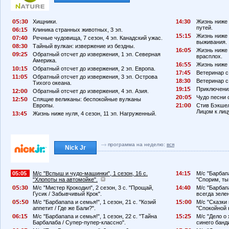
:3
Хищники.
14:3
Жизнь ниже н
путей.
6:1
Клиника странных животных, 3 эп.
1
:1
Жизнь ниже 
7:4
Речные чудовища, 7 сезон, 4 эп. Канадский ужас.
выживания.
8:3
Тайный вулкан: извержение из бездны.
16:
Жизнь ниже н
9:2
Обратный отсчет до извержения, 1 эп. Северная
врасплох.
Америка.
16:
Жизнь ниже н
1
:1
Обратный отсчет до извержения, 2 эп. Европа.
17:4
Ветеринар с 
11:
Обратный отсчет до извержения, 3 эп. Острова
18:3
Ветеринар с 
Тихого океана.
19:1
Приключения
12:
Обратный отсчет до извержения, 4 эп. Азия.
2
:
Чудо песни 
12:
Спящие великаны: беспокойные вулканы
Европы.
21:
Стив Бэкшел
Лицом к лиц
13:4
Жизнь ниже нуля, 4 сезон, 11 эп. Нагруженный.
программа на неделю:
вся
Nick Jr
05:05
М/с "Вспыш и чудо-машинки", 1 сезон, 16 с.
14:1
М/с "Барбапа
"Хлопоты на автомойке".
"Спорим, ты
:3
М/с "Мистер Крокодил", 2 сезон, 3 с. "Прощай,
14:4
М/с "Барбапа
Гусик / Забывчивый Крок".
всегда зелен
:
М/с "Барбапапа и семья!", 1 сезон, 21 с. "Козий
1
:
М/с "Сказки 
аппетит / Где же Бали?".
"Спокойной 
6:1
М/с "Барбапапа и семья!", 1 сезон, 22 с. "Тайна
1
:2
М/с "Дело о 
Барбалаба / Супер-пупер-классно".
синего банд