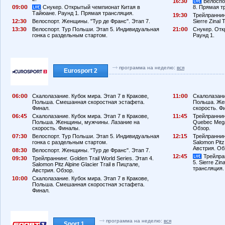
16:3
Велоспор
9:
Снукер. Открытый чемпионат Китая в
8. Прямая т
Тайюане. Раунд 1. Прямая трансляция.
19:3
Трейлраннинг
12:3
Велоспорт. Женщины. "Тур де Франс". Этап 7.
Sierre Zinal
13:3
Велоспорт. Тур Польши. Этап 5. Индивидуальная
21:
Снукер. Отк
гонка с раздельным стартом.
Раунд 1.
программа на неделю:
вся
Eurosport 2
6:
Скалолазание. Кубок мира. Этап 7 в Кракове,
11:
Скалолазани
Польша. Смешанная скоростная эстафета.
Польша. Же
Финал.
скорость. Ф
6:4
Скалолазание. Кубок мира. Этап 7 в Кракове,
11:4
Трейлраннинг
Польша. Женщины, мужчины. Лазание на
Quebec Mega
скорость. Финалы.
Обзор.
7:3
Велоспорт. Тур Польши. Этап 5. Индивидуальная
12:1
Трейлраннинг
гонка с раздельным стартом.
Salomon Pitz 
Австрия. Об
8:3
Велоспорт. Женщины. "Тур де Франс". Этап 7.
12:4
Трейлран
9:3
Трейлраннинг. Golden Trail World Series. Этап 4.
5. Sierre Zi
Salomon Pitz Alpine Glacier Trail в Пицтале,
трансляция.
Австрия. Обзор.
1
:
Скалолазание. Кубок мира. Этап 7 в Кракове,
Польша. Смешанная скоростная эстафета.
Финал.
программа на неделю:
вся
Sport 1