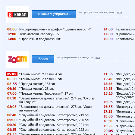
программа на неделю:
вся
8 канал (Украина)
6:
Информационный марафон "Единые новости".
14:
Телемагазин
12:
Телемагазин Распакуй TV.
17:
"Прогнозы и
13:
"Прогнозы и предсказания".
19:
Телемагазин
программа на неделю:
вся
Zoom
05:00
"Тайны мира", 2 сезон, 4 эп.
11:
"Вещдок", 2 
:3
"Тайны мира", 2 сезон, 5 эп.
12:4
"Вещдок", 2 
:
"Правда жизни", 137 эп.
13:3
"Вещдок", 2 
6:3
"Правда жизни", 25 эп.
14:2
"Вещдок", 2 
7:
"Правда жизни. Профессии", 17 эп.
1
:1
"Вещдок", 3 
президента"
7:3
"Вещественное доказательство", 274 эп. "Охота
на клоуна".
16:
"Вещдок", 2 
8:
"Вещественное доказательство", 275 эп. "Дело
16:
"Легенды уго
на миллион".
17:2
"Легенды уго
8:4
"Случайный свидетель. Катастрофы", 219 эп.
18:
"Легенды уго
9:
"Случайный свидетель. Катастрофы", 220 эп.
18:3
"Случайный 
9:2
"Случайный свидетель. Катастрофы", 221 эп.
19:2
"Случайный 
9:3
"Случайный свидетель. Катастрофы", 222 эп.
2
:
"Случайный 
9:
"Вещественное доказательство", 276 эп. "Лесной