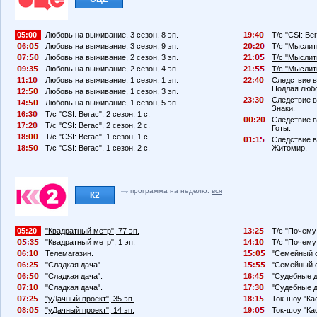
05:00
Любовь на выживание, 3 сезон, 8 эп.
19:4
Т/с "CSI: Вег
6:
Любовь на выживание, 3 сезон, 9 эп.
2
:2
Т/с "Мыслить
7:
Любовь на выживание, 2 сезон, 3 эп.
21:
Т/с "Мыслить
9:3
Любовь на выживание, 2 сезон, 4 эп.
21:
Т/с "Мыслить
11:1
Любовь на выживание, 1 сезон, 1 эп.
22:4
Следствие в
Подлая люб
12:
Любовь на выживание, 1 сезон, 3 эп.
23:3
Следствие в
14:
Любовь на выживание, 1 сезон, 5 эп.
Знаки.
16:3
Т/с "CSI: Вегас", 2 сезон, 1 с.
:2
Следствие в
17:2
Т/с "CSI: Вегас", 2 сезон, 2 с.
Готы.
18:
Т/с "CSI: Вегас", 1 сезон, 1 с.
1:1
Следствие в
18:
Т/с "CSI: Вегас", 1 сезон, 2 с.
Житомир.
программа на неделю:
вся
К2
05:20
"Квадратный метр", 77 эп.
13:2
Т/с "Почему
:3
"Квадратный метр", 1 эп.
14:1
Т/с "Почему
6:1
Телемагазин.
1
:
"Семейный с
6:2
"Сладкая дача".
1
:
"Семейный с
6:
"Сладкая дача".
16:4
"Судебные д
7:1
"Сладкая дача".
17:3
"Судебные д
7:2
"уДачный проект", 35 эп.
18:1
Ток-шоу "Кас
8:
"уДачный проект", 14 эп.
19:
Ток-шоу "Кас