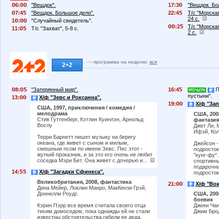
6:
"Вещдок".
17:3
"Вещдок. Бо
7:4
"Вещдок. Большое дело".
22:4
Т/с "Морская
24 с.
1
:
"Случайный свидетель".
:2
Т/с "Морская
11:
Т/с "Захват", 5-8 с.
2 с.
программа на неделю:
вся
2+2
8:
"Затерянный мир".
16:4
П
пустыни".
13:
Х/ф "Зевс и Роксанна".
19:
Х/ф "Зап
США, 1997, приключения / комедия /
мелодрама
США, 200
Стив Гуттенберг, Кэтлин Куинлэн, Арнольд
фантазия
Вослу
Джет Ли, 
Ифэй, Ко
Терри Барнетт пишет музыку на берегу
океана, где живет с сыном и милым,
Джейсон 
смешным псом по имени Зевс. Пес этот -
подросток
жуткий проказник, и за это его очень не любит
"кунг-фу"
соседка Мэри Бет. Она живет с дочерью и...
спортивны
подарочн
14:
Х/ф "Загадки Сфинкса".
подросток
Великобритания, 2008, фантастика
21:
Х/ф "Вок
Дина Мейер, Локлин Манро, МакКензи Грэй,
Доннелли Роудс
США, 200
боевик
Кэрин Пэрр все время считала своего отца
Джеки Чан
тихим домоседом, пока однажды ей не стали
Джим Бро
известны обстоятельства гибели ее деда,