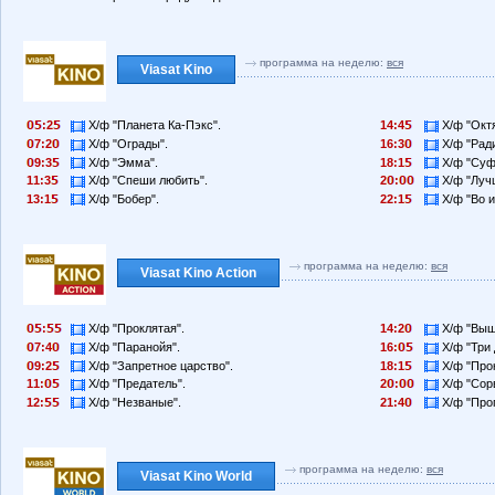
программа на неделю:
вся
Viasat Kino
:2
Х/ф "Планета Ка-Пэкс".
14:4
Х/ф "Октя
7:2
Х/ф "Ограды".
16:3
Х/ф "Ради
9:3
Х/ф "Эмма".
18:1
Х/ф "Суф
11:3
Х/ф "Спеши любить".
2
:
Х/ф "Луч
13:1
Х/ф "Бобер".
22:1
Х/ф "Во и
программа на неделю:
вся
Viasat Kino Action
:
Х/ф "Проклятая".
14:2
Х/ф "Выш
7:4
Х/ф "Паранойя".
16:
Х/ф "Три 
9:2
Х/ф "Запретное царство".
18:1
Х/ф "Прок
11:
Х/ф "Предатель".
2
:
Х/ф "Сорв
12:
Х/ф "Незваные".
21:4
Х/ф "Прог
программа на неделю:
вся
Viasat Kino World