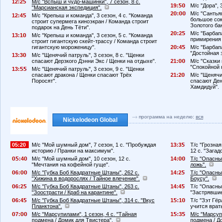
12:2
М/с "Вспыш и чудо-машинки", 7 сезон, 8 с.
19:
М/с "Дора", 
"Марсианская экспедиция".
2
:
М/с "Сантьяг
12:4
М/с "Крепыш и команда", 3 сезон, 4 с. "Команда
большое сок
строит супермега киноэкран / Команда строит
Золотого ба
подарок на День Тёти".
2
:2
М/с "Барбапа
13:1
М/с "Крепыш и команда", 3 сезон, 5 с. "Команда
примирения 
строит гигантскую скейт-трассу / Команда строит
гигантскую мороженицу".
2
:4
М/с "Барбапа
"Достойная 
13:3
М/с "Щенячий патруль", 3 сезон, 8 с. "Щенки
спасают Дерзкого Дэнни Экс / Щенки на отдыхе".
21:
М/с "Сказки 
"Спокойной н
13:
М/с "Щенячий патруль", 3 сезон, 9 с. "Щенки
спасают дракона / Щенки спасают Трёх
21:2
М/с "Щенячий
Поросят".
спасают Ден
Хамдидуй".
программа на неделю:
вся
Nickelodeon Global
05:20
М/с "Мой шумный дом", 7 сезон, 1 с. "Пробуждая
13:3
Т/с "Грозна
историю / Пранки на максимум".
12 с. "Зага
:4
М/с "Мой шумный дом", 10 сезон, 12 с.
14:
Т/с "Опасный
"Мечтания на кофейной гуще".
ложь".
6:
М/с "Губка Боб Квадратные Штаны", 262 с.
14:2
Т/с "Опасный
"Хижина в водорослях / Тайное влечение".
Боусу".
6:2
М/с "Губка Боб Квадратные Штаны", 263 с.
14:4
Т/с "Опасный
"Зоострасти / Краб на карантине".
"Застрявшие
6:4
М/с "Губка Боб Квадратные Штаны", 314 с. "Вкус
1
:1
Т/с "Зэт Гёр
Планктона".
учится врать
7:
М/с "Марсупилами", 1 сезон, 4 с. "Тайная
1
:3
М/с "Марсупи
подмена / Домик для Твистера".
подмена / Д