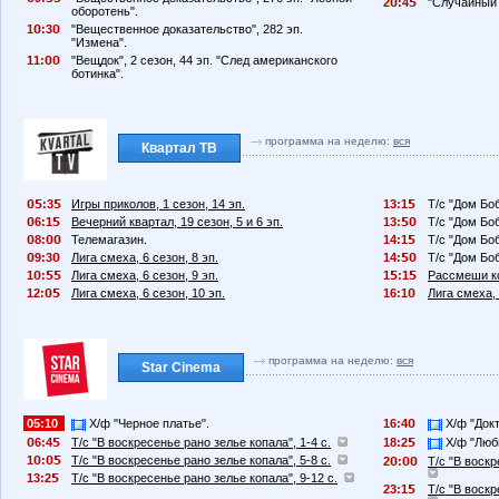
2
:4
"Случайный 
оборотень".
1
:3
"Вещественное доказательство", 282 эп.
"Измена".
11:
"Вещдок", 2 сезон, 44 эп. "След американского
ботинка".
программа на неделю:
вся
Квартал ТВ
:3
Игры приколов, 1 сезон, 14 эп.
13:1
Т/с "Дом Боб
6:1
Вечерний квартал, 19 сезон, 5 и 6 эп.
13:
Т/с "Дом Боб
8:
Телемагазин.
14:1
Т/с "Дом Боб
9:3
Лига смеха, 6 сезон, 8 эп.
14:
Т/с "Дом Боб
1
:
Лига смеха, 6 сезон, 9 эп.
1
:1
Рассмеши ко
12:
Лига смеха, 6 сезон, 10 эп.
16:1
Лига смеха, 
программа на неделю:
вся
Star Cinema
05:10
Х/ф "Черное платье".
16:4
Х/ф "Докт
6:4
Т/с "В воскресенье рано зелье копала", 1-4 с.
18:2
Х/ф "Люб
1
:
Т/с "В воскресенье рано зелье копала", 5-8 с.
2
:
Т/с "В воскр
13:2
Т/с "В воскресенье рано зелье копала", 9-12 с.
23:1
Т/с "В воскр