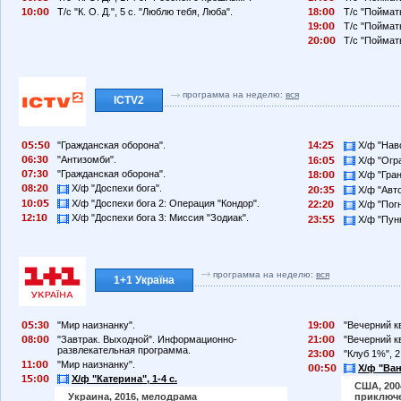
1
:
Т/с "К. О. Д.", 5 с. "Люблю тебя, Люба".
18:
Т/с "Поймать
19:
Т/с "Поймать
2
:
Т/с "Поймать
программа на неделю:
вся
ICTV2
:
"Гражданская оборона".
14:2
Х/ф "Нав
6:3
"Антизомби".
16:
Х/ф "Огра
7:3
"Гражданская оборона".
18:
Х/ф "Гран
8:2
Х/ф "Доспехи бога".
2
:3
Х/ф "Авто
1
:
Х/ф "Доспехи бога 2: Операция "Кондор".
22:2
Х/ф "Погн
12:1
Х/ф "Доспехи бога 3: Миссия "Зодиак".
23:
Х/ф "Пунк
программа на неделю:
вся
1+1 Україна
:3
"Мир наизнанку".
19:
"Вечерний к
8:
"Завтрак. Выходной". Информационно-
21:
"Вечерний к
развлекательная программа.
23:
"Клуб 1%", 2
11:
"Мир наизнанку".
:
Х/ф "Ван
1
:
Х/ф "Катерина", 1-4 с.
США, 2004
Украина, 2016, мелодрама
приключ