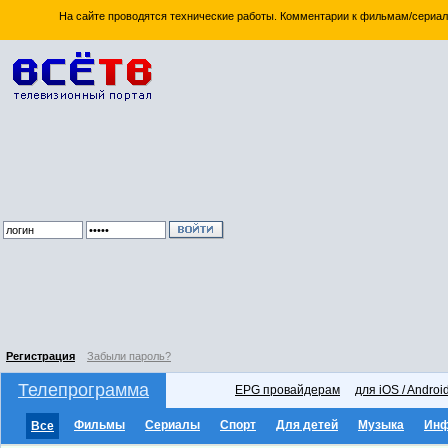
На сайте проводятся технические работы. Комментарии к фильмам/сериал
Регистрация
Забыли пароль?
Телепрограмма
EPG провайдерам
для iOS / Androi
Фильмы
Сериалы
Спорт
Для детей
Музыка
Ин
Все