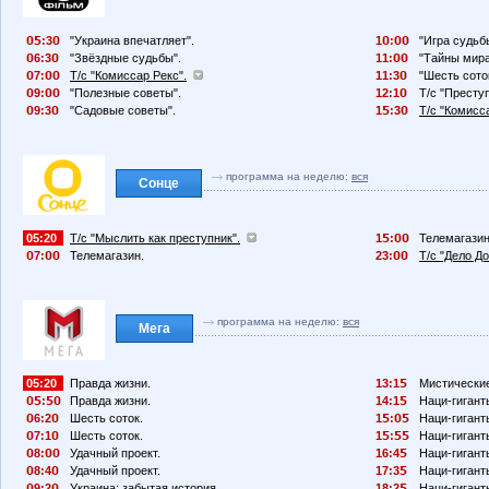
:3
"Украина впечатляет".
1
:
"Игра судьб
6:3
"Звёздные судьбы".
11:
"Тайны мира
7:
Т/с "Комиссар Рекс".
11:3
"Шесть сото
9:
"Полезные советы".
12:1
Т/с "Преступ
9:3
"Садовые советы".
1
:3
Т/с "Комисс
программа на неделю:
вся
Сонце
05:20
Т/с "Мыслить как преступник".
1
:
Телемагазин
7:
Телемагазин.
23:
Т/с "Дело До
программа на неделю:
вся
Мега
05:20
Правда жизни.
13:1
Мистические
:
Правда жизни.
14:1
Наци-гигант
6:2
Шесть соток.
1
:
Наци-гигант
7:1
Шесть соток.
1
:
Наци-гигант
8:
Удачный проект.
16:4
Наци-гигант
8:4
Удачный проект.
17:3
Наци-гигант
9:2
Украина: забытая история.
18:2
Наци-гигант