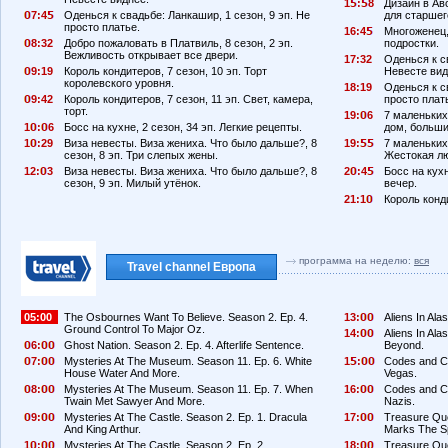
1
:
8
Дизайн в Ав
7:4
Оденься к свадьбе: Ланкашир, 1 сезон, 9 эп. Не
для старшег
просто платье.
16:4
Многоженец,
8:32
Добро пожаловать в Платвиль, 8 сезон, 2 эп.
подростки.
Вежливость открывает все двери.
17:32
Оденься к св
9:19
Король кондитеров, 7 сезон, 10 эп. Торт
Невесте вид
королевского уровня.
18:19
Оденься к с
9:42
Король кондитеров, 7 сезон, 11 эп. Свет, камера,
просто плат
торт.
19:
6
7 маленьких
1
:
6
Босс на кухне, 2 сезон, 34 эп. Легкие рецепты.
дом, больш
1
:29
Виза невесты. Виза жениха. Что было дальше?, 8
19:
7 маленьких 
сезон, 8 эп. Три слепых жены.
Жестокая л
12:
3
Виза невесты. Виза жениха. Что было дальше?, 8
2
:4
Босс на кухн
сезон, 9 эп. Милый утёнок.
вечер.
21:1
Король конди
программа на неделю:
вся
Travel channel Европа
05:00
The Osbournes Want To Believe. Season 2. Ep. 4.
13:
Aliens In Ala
Ground Control To Major Oz.
14:
Aliens In Ala
6:
Ghost Nation. Season 2. Ep. 4. Afterlife Sentence.
Beyond.
7:
Mysteries At The Museum. Season 11. Ep. 6. White
1
:
Codes and Co
House Water And More.
Vegas.
8:
Mysteries At The Museum. Season 11. Ep. 7. When
16:
Codes and Co
Twain Met Sawyer And More.
Nazis.
9:
Mysteries At The Castle. Season 2. Ep. 1. Dracula
17:
Treasure Que
And King Arthur.
Marks The S
1
:
Mysteries At The Castle. Season 2. Ep. 2.
18:
Treasure Que