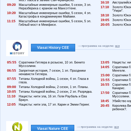
Мост хаоса в заливе Сан-Франциско.
16:1
Австралийски
9:2
Масштабные инженерные ошибки, 5 сезон, 3 эп.
17:1
Золото Юкона
Неразбериха с краном на Манхэттене.
"Умри".
1
:2
Масштабные инженерные ошибки, 5 сезон, 4 эп.
18:1
Золото Юкона
Катастрофа в кондоминиуме Майами.
19:
Золото Юкон
11:1
Масштабные инженерные ошибки, 5 сезон, 5 эп.
Гиблый мост в Мемфисе.
2
:
Золото Юкон
программа на неделю:
вся
Viasat History CEE
:
Соратники Гитлера в розыске, 10 эп. Бенито
13:
Нацисты: нит
Муссолини.
14:
Соратники Г
6:
Запретная история, 7 сезон, 1 эп. Праздники
Менгеле.
ненависти Гитлера.
1
:
Соратники Ги
7:
Титаны Холодной войны, 1 сезон, 4 эп. Глаза в
1
:
Соратники Ги
глаза.
16:
Соратники Г
9:
Титаны Холодной войны, 2 сезон, 1 эп. Планы.
Канарис.
1
:
Титаны Холодной войны, 2 сезон, 2 эп. Разрядка.
17:
Соратники Г
11:1
Нацисты: нити зла, 16 эп. Гели Раубаль и Ева
Муссолини.
Браун.
18:4
Убийство ко
12:
Нацисты: нити зла, 17 эп. Карин и Эмми Геринг.
2
:4
Королева Ви
ребенок?.
программа на неделю:
вся
Viasat Nature CEE