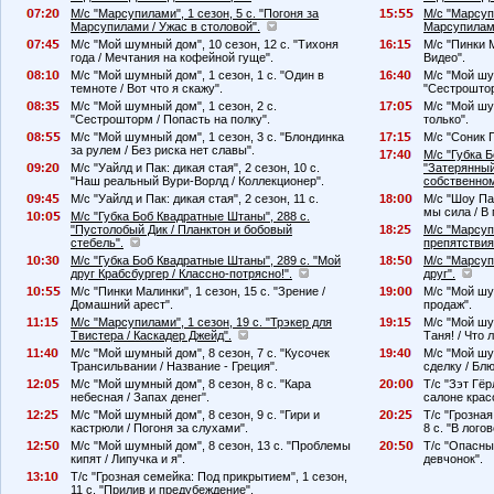
7:2
М/с "Марсупилами", 1 сезон, 5 с. "Погоня за
1
:
М/с "Марсупи
Марсупилами / Ужас в столовой".
Марсупилами
7:4
М/с "Мой шумный дом", 10 сезон, 12 с. "Тихоня
16:1
М/с "Пинки М
года / Мечтания на кофейной гуще".
Видео".
8:1
М/с "Мой шумный дом", 1 сезон, 1 с. "Один в
16:4
М/с "Мой шу
темноте / Вот что я скажу".
"Сестроштор
8:3
М/с "Мой шумный дом", 1 сезон, 2 с.
17:
М/с "Мой шум
"Сестрошторм / Попасть на полку".
только".
8:
М/с "Мой шумный дом", 1 сезон, 3 с. "Блондинка
17:1
М/с "Соник П
за рулем / Без риска нет славы".
17:4
М/с "Губка 
9:2
М/с "Уайлд и Пак: дикая стая", 2 сезон, 10 с.
"Затерянный
"Наш реальный Вури-Ворлд / Коллекционер".
собственном
9:4
М/с "Уайлд и Пак: дикая стая", 2 сезон, 11 с.
18:
М/с "Шоу Пат
мы сила / В
1
:
М/с "Губка Боб Квадратные Штаны", 288 с.
"Пустолобый Дик / Планктон и бобовый
18:2
М/с "Марсупи
стебель".
препятствия
1
:3
М/с "Губка Боб Квадратные Штаны", 289 с. "Мой
18:
М/с "Марсуп
друг Крабсбургер / Классно-потрясно!".
друг".
1
:
М/с "Пинки Малинки", 1 сезон, 15 с. "Зрение /
19:
М/с "Мой шу
Домашний арест".
продаж".
11:1
М/с "Марсупилами", 1 сезон, 19 с. "Трэкер для
19:1
М/с "Мой шу
Твистера / Каскадер Джейд".
Таня! / Что 
11:4
М/с "Мой шумный дом", 8 сезон, 7 с. "Кусочек
19:4
М/с "Мой шу
Трансильвании / Название - Греция".
сделку / Бл
12:
М/с "Мой шумный дом", 8 сезон, 8 с. "Кара
2
:
Т/с "Зэт Гёр
небесная / Запах денег".
салоне крас
12:2
М/с "Мой шумный дом", 8 сезон, 9 с. "Гири и
2
:2
Т/с "Грозна
кастрюли / Погоня за слухами".
8 с. "В лого
12:
М/с "Мой шумный дом", 8 сезон, 13 с. "Проблемы
2
:
Т/с "Опасный
кипят / Липучка и я".
девчонок".
13:1
Т/с "Грозная семейка: Под прикрытием", 1 сезон,
11 с. "Прилив и предубеждение".