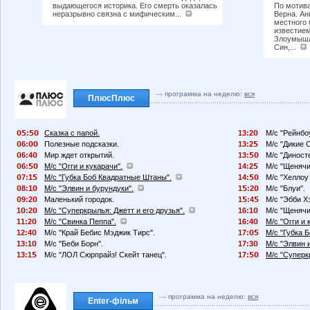
выдающегося историка. Его смерть оказалась
По мотив
неразрывно связна с мифическим...
Верна. Ан
местного
известием
Злоумышл
Син,...
программа на неделю:
вся
ПлюсПлюс
:
Сказка с папой.
13:2
М/с "Рейнбо
6:
Полезные подсказки.
13:2
М/с "Дикие 
6:4
Мир ждет открытий.
13:
М/с "Диносте
6:
М/с "Огги и кукарачи".
14:2
М/с "Щенячи
7:1
М/с "Губка Боб Квадратные Штаны".
14:
М/с "Хеллоу 
8:1
М/с "Элвин и бурундуки".
1
:2
М/с "Блуи".
9:2
Маленький городок.
1
:4
М/с "Эбби Х
1
:2
М/с "Суперкрылья: Джетт и его друзья".
16:1
М/с "Щенячи
11:2
М/с "Свинка Пеппа".
16:4
М/с "Огги и 
12:4
М/с "Край Бебис Мэджик Тирс".
17:
М/с "Губка 
13:1
М/с "Беби Борн".
17:3
М/с "Элвин 
13:1
М/с "ЛОЛ Сюрпрайз! Скейт танец".
17:
М/с "Суперк
программа на неделю:
вся
Enter-фільм