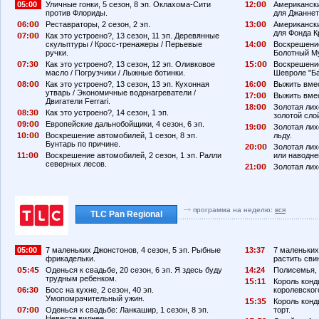
05:00
Уличные гонки, 5 сезон, 8 эп. Оклахома-Сити
12:
Американски
против Флориды.
для Джаннет
6:
Реставраторы, 2 сезон, 2 эп.
13:
Американски
для Фонда К
7:
Как это устроено?, 13 сезон, 11 эп. Деревянные
скульптуры / Кросс-тренажеры / Перьевые
14:
Воскрешение
ручки.
Болотный Му
7:3
Как это устроено?, 13 сезон, 12 эп. Оливковое
1
:
Воскрешение
масло / Погрузчики / Лыжные ботинки.
Шевроле "Ба
8:
Как это устроено?, 13 сезон, 13 эп. Кухонная
16:
Выжить вмест
утварь / Экономичные водонагреватели /
17:
Выжить вмест
Двигатели Ferrari.
18:
Золотая лих
8:3
Как это устроено?, 14 сезон, 1 эп.
золотой сло
9:
Европейские дальнобойщики, 4 сезон, 6 эп.
19:
Золотая лих
1
:
Воскрешение автомобилей, 1 сезон, 8 эп.
льду.
Бунтарь по причине.
2
:
Золотая лих
11:
Воскрешение автомобилей, 2 сезон, 1 эп. Ралли
или наводне
северных лесов.
21:
Золотая лихо
программа на неделю:
вся
TLC Pan Regional
05:00
7 маленьких Джонстонов, 4 сезон, 5 эп. Рыбные
13:37
7 маленьких 
фрикадельки.
растить сви
:4
Оденься к свадьбе, 20 сезон, 6 эп. Я здесь буду
14:24
Полисемья, 
трудным ребенком.
1
:11
Король конди
6:3
Босс на кухне, 2 сезон, 40 эп.
королевског
Умопомрачительный ужин.
1
:3
Король конди
7:
Оденься к свадьбе: Ланкашир, 1 сезон, 8 эп.
торт.
Невесте виднее.