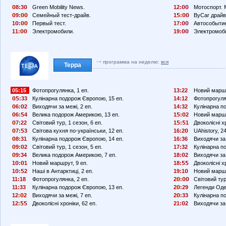
8:3
Green Mobility News.
12:
Мотоспорт. 
9:
Семейный тест-драйв.
1
:
ByCar драйв
1
:
Первый тест.
17:
Автособыти
11:
Электромобили.
19:
Электромоб
программа на неделю:
вся
Терра
05:15
Фотопрогулянка, 1 еп.
13:22
Новий маршр
:33
Кулінарна подорож Європою, 15 еп.
14:12
Фотопрогуля
6:
2
Виходячи за межі, 2 еп.
14:32
Кулінарна п
6:
4
Велика подорож Америкою, 13 еп.
1
:
2
Новий маршр
7:22
Світовий тур, 1 сезон, 6 еп.
1
:
1
Двоколісні хр
7:
3
Світова кухня по-українськи, 12 еп.
16:2
UAhistory, 24
8:31
Кулінарна подорож Європою, 14 еп.
16:36
Виходячи за 
9:
2
Світовий тур, 1 сезон, 5 еп.
17:32
Кулінарна п
9:34
Велика подорож Америкою, 7 еп.
18:
2
Виходячи за 
1
:
1
Новий маршрут, 9 еп.
18:
Двоколісні хр
1
:
2
Наші в Антарктиці, 2 еп.
19:1
Новий маршр
11:18
Фотопрогулянка, 2 еп.
2
:
Світовий тур
11:33
Кулінарна подорож Європою, 13 еп.
2
:29
Легенди Оде
12:
2
Виходячи за межі, 7 еп.
2
:33
Кулінарна п
12:
Двоколісні хроніки, 62 еп.
21:
2
Виходячи за 