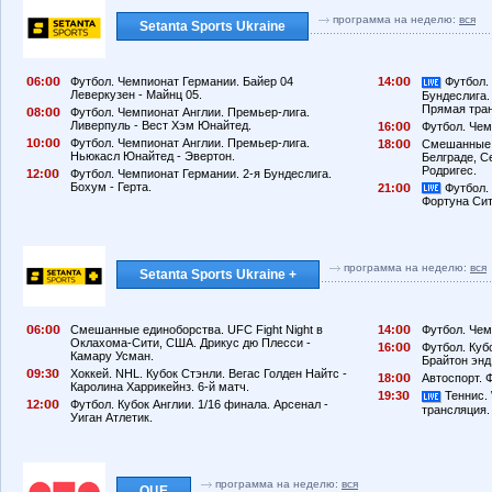
программа на неделю:
вся
Setanta Sports Ukraine
6:
Футбол. Чемпионат Германии. Байер 04
14:
Футбол. 
Леверкузен - Майнц 05.
Бундеслига.
Прямая тра
8:
Футбол. Чемпионат Англии. Премьер-лига.
Ливерпуль - Вест Хэм Юнайтед.
16:
Футбол. Чем
1
:
Футбол. Чемпионат Англии. Премьер-лига.
18:
Смешанные е
Ньюкасл Юнайтед - Эвертон.
Белграде, С
Родригес.
12:
Футбол. Чемпионат Германии. 2-я Бундеслига.
Бохум - Герта.
21:
Футбол.
Фортуна Сит
программа на неделю:
вся
Setanta Sports Ukraine +
6:
Смешанные единоборства. UFC Fight Night в
14:
Футбол. Чем
Оклахома-Сити, США. Дрикус дю Плесси -
16:
Футбол. Куб
Камару Усман.
Брайтон энд
9:3
Хоккей. NHL. Кубок Стэнли. Вегас Голден Найтс -
18:
Автоспорт. 
Каролина Харрикейнз. 6-й матч.
19:3
Теннис. 
12:
Футбол. Кубок Англии. 1/16 финала. Арсенал -
трансляция.
Уиган Атлетик.
программа на неделю:
вся
ОЦЕ