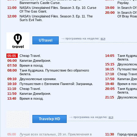
Bannerman's Castle Curse.
Payday.
11:
NASA's Unexplained Files. Season 3. Ep. 10. Curse
19:
In Search Of
Of The Gas Giant.
2
:
In Search Of
12:
NASA's Unexplained Files. Season 3. Ep. 11. The
Of Bray Roa
Sun's Evil Twin.
программа на неделю:
вся
UTravel
05:05
Cheap Travel.
14:
Таня Кудряш
билета.
6:
Капитан Дземброня.
1
:1
Двухколесны
7:
Время в поход.
16:1
Путешествия
8:
Таня Кудряшка. Путешествие без обратного
билета.
17:1
Cheap Travel
9:1
Двухколесные хроники.
17:
Капитан Дзе
1
:1
Путешествия с Евгением Панютой: Заграница.
19:4
Время в пох
11:1
Cheap Travel.
2
:
Таня Кудряш
билета.
11:
Капитан Дземброня.
21:1
Двухколесны
13:4
Время в поход.
программа на неделю:
вся
Travelxp HD
05:00
Лучше всех остальных, 28 эп. Приключения в
11:3
Город-праздн