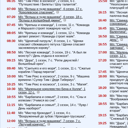
6:3
М/с "Тим Рекс в космосе", 2 сезон, 6 с.
1
:
М/с "Дело о 
"Путешествие / Билеты / Шоу талантов".
"Неопознанн
плачущей об
7:
М/с "Вспыш и чудо-машинки", 4 сезон, 17 с.
"Королевское спасение".
16:1
М/с "Лесная 
палочка-выр
7:2
М/с "Вспыш и чудо-машинки", 4 сезон, 18 с.
"Вспыш и волшебный джинн".
16:4
М/с "Свинка 
сокровища".
7:4
М/с "Крепыш и команда", 1 сезон, 11 с. "Команда
и Маршалл строят пожарную часть".
16:4
М/с "Свинка 
Валентина".
8:
М/с "Крепыш и команда", 1 сезон, 12 с. "Команда
делает ремонт / Команда строит маяк".
16:
М/с "Свинка 
день".
8:3
М/с "Щенячий патруль", 8 сезон, 1 с. "Щенки
спасают сбежавшего петуха / Щенки спасают
16:
М/с "Свинка 
заснеженную корову".
завтрака".
8:
М/с "Лесная команда", 3 сезон, 19 с. "А был ли
17:
М/с "Малень
монстр? / День отдыха в космосе".
сезон, 12 с.
9:1
М/с "Дора", 1 сезон, 7 с. "Ритм джунглей /
17:2
М/с "Щенячий
Волшебный орех".
спасают кот
теплицу".
9:4
М/с "Сантьяго и его моря", 1 сезон, 11 с. "Сжатые
корабли / Парад пиратов".
17:4
М/с "Щенячий
1
:
М/с "Тим Рекс в космосе", 2 сезон, 9 с. "Машина
18:
М/с "Крепыш 
времени / Супер Тим / Дядя Тибериус".
празднует Д
ракетную ка
1
:2
М/с "Тим Рекс в космосе", 1 сезон, 3 с. "Магия".
18:2
М/с "Крепыш 
1
:3
М/с "Маленькое королевство Бена и Холли", 1
строит маяк"
сезон, 12 с.
18:3
М/с "Мистер 
1
:
М/с "Барбапапа и семья!", 2 сезон, 4 с. "Сны и
"Воображаем
иллюзии / Учимся во сне".
18:
М/с "Барбапа
11:1
М/с "Барбапапа и семья!", 2 сезон, 14 с. "Лувр /
лагерь. Част
День наоборот".
вторая".
11:4
М/с "Мистер Крокодил", 1 сезон, 4 с.
19:1
М/с "Барбапа
"Вооруженный до зубов / Крокодил-трусишка".
"Снежный Пр
12:
М/с "Вспыш и чудо-машинки", 7 сезон, 7 с.
19:2
М/с "Дора", 
"Летучий конкурс".
Невидимый 