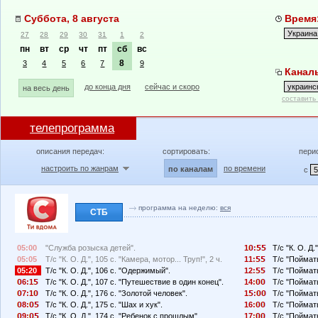
Суббота, 8 августа
Время:
27
28
29
30
31
1
2
пн
вт
ср
чт
пт
сб
вс
8
3
4
5
6
7
9
Каналы
до конца дня
сейчас и скоро
на весь день
составить
телепрограмма
описания передач:
сортировать:
пери
настроить по жанрам
по времени
по каналам
с
программа на неделю:
вся
СТБ
05:00
"Служба розыска детей".
1
:
Т/с "К. О. Д
05:05
Т/с "К. О. Д.", 105 с. "Камера, мотор... Труп!", 2 ч.
11:
Т/с "Поймать
05:20
Т/с "К. О. Д.", 106 с. "Одержимый".
12:
Т/с "Поймать
6:1
Т/с "К. О. Д.", 107 с. "Путешествие в один конец".
14:
Т/с "Поймать
7:1
Т/с "К. О. Д.", 176 с. "Золотой человек".
1
:
Т/с "Поймать
8:
Т/с "К. О. Д.", 175 с. "Шах и хук".
16:
Т/с "Поймать
9:
Т/с "К. О. Д.", 174 с. "Ребенок с прошлым".
17:
Т/с "Поймать