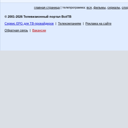
главная страница
| телепрограмма:
вся
,
фильмы
,
сериалы
,
спо
© 2001-2026 Телевизионный портал ВсёТВ
Сервис EPG для ТВ-провайдеров
|
Телекомпаниям
|
Реклама на сайте
Обратная связь
|
Вакансии