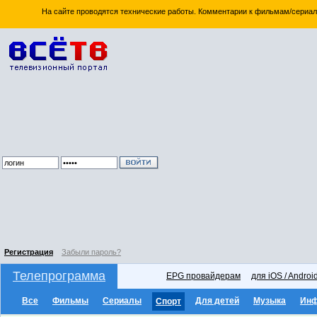
На сайте проводятся технические работы. Комментарии к фильмам/сериал
Регистрация
Забыли пароль?
Телепрограмма
EPG провайдерам
для iOS / Androi
Все
Фильмы
Сериалы
Для детей
Музыка
Ин
Спорт