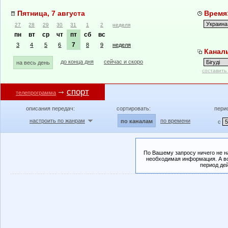
Пятница, 7 августа
Время:
27
28
29
30
31
1
2
неделя
пн
вт
ср
чт
пт
сб
вс
7
3
4
5
6
8
9
неделя
Каналы
до конца дня
сейчас и скоро
на весь день
составить
спорт
телепрограмма
описания передач:
сортировать:
пери
настроить по жанрам
по времени
по каналам
с
По Вашему запросу ничего не н
необходимая информация. А во
период де