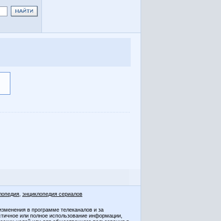
лопедия
,
энциклопедия сериалов
изменения в программе телеканалов и за
стичное или полное использование информации,