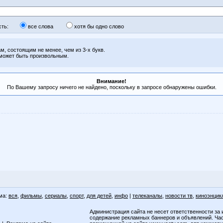
 есть:
все слова
хотя бы одно слово
м, состоящим не менее, чем из 3-х букв.
 может быть произвольным.
Внимание!
По Вашему запросу ничего не найдено, поскольку в запросе обнаружены ошибки.
ма:
вся
,
фильмы
,
сериалы
,
спорт
,
для детей
,
инфо
|
телеканалы
,
новости тв
,
киноэнцик
Администрация сайта не несет ответственности за 
содержание рекламных баннеров и объявлений. Ча