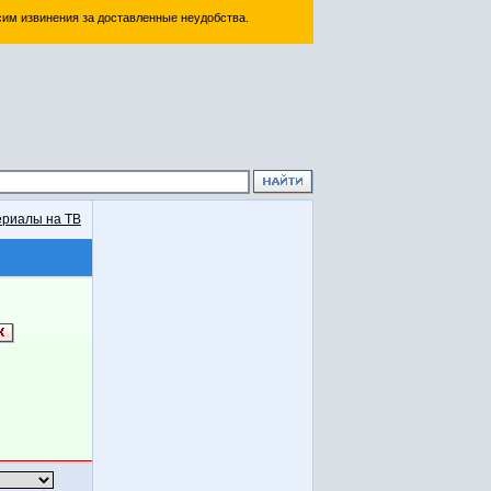
им извинения за доставленные неудобства.
риалы на ТВ