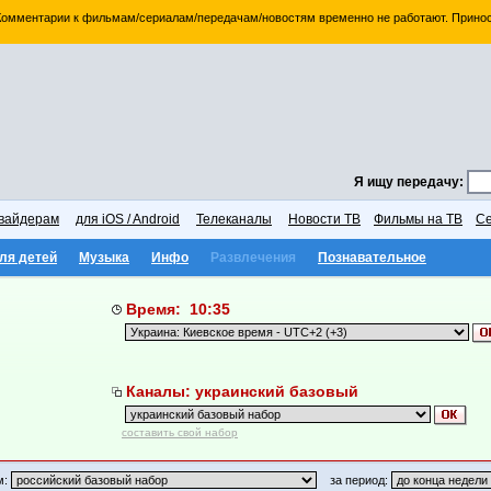
 Комментарии к фильмам/сериалам/передачам/новостям временно не работают. Принос
Я ищу передачу:
вайдерам
для iOS / Android
Телеканалы
Новости ТВ
Фильмы на ТВ
Се
ля детей
Музыка
Инфо
Развлечения
Познавательное
Время: 10:35
Каналы: украинский базовый
составить свой набор
м:
за период: