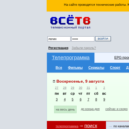
На сайте проводятся технические работы.
Регистрация
Забыли пароль?
Телепрограмма
EPG про
Все
Фильмы
Сериалы
Спорт
Д
Воскресенье, 9 августа
27
28
29
30
31
1
2
пн
вт
ср
чт
пт
сб
вс
3
4
5
6
7
8
9
до конца дня
сейчас и скоро
на весь день
поиск
телепрограмма
по канала