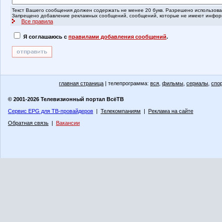
Текст Вашего сообщения должен содержать не менее 20 букв. Разрешено использоват
Запрещено добавление рекламных сообщений, сообщений, которые не имеют информ
Все правила
Я соглашаюсь с
правилами добавления сообщений
.
главная страница
| телепрограмма:
вся
,
фильмы
,
сериалы
,
спо
© 2001-2026 Телевизионный портал ВсёТВ
Сервис EPG для ТВ-провайдеров
|
Телекомпаниям
|
Реклама на сайте
Обратная связь
|
Вакансии