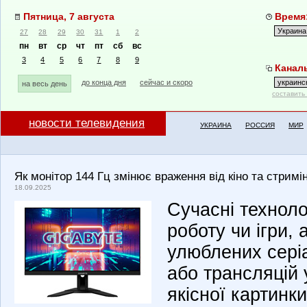
Пятница, 7 августа
Время:
27
28
29
30
31
1
2
пн
вт
ср
чт
пт
сб
вс
3
4
5
6
7
8
9
Каналы
до конца дня
сейчас и скоро
на весь день
составить
новости телевидения
УКРАИНА
РОССИЯ
МИР
Як монітор 144 Гц змінює враження від кіно та стримі
18.09.2025
Сучасні техноло
роботу чи ігри, 
улюблених серіа
або трансляцій 
якісної картинк