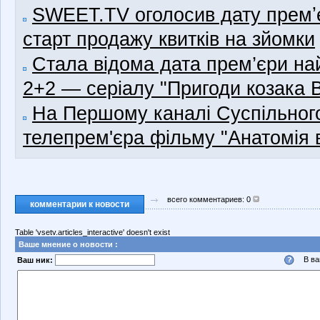
SWEET.TV оголосив дату премʼє
старт продажу квитків на зйомки
Стала відома дата прем’єри н
2+2 — серіалу "Пригоди козака В
На Першому каналі Суспільного
телепрем'єра фільму "Анатомія в
всего комментариев: 0
комментарии к новости
Table 'vsetv.articles_interactive' doesn't exist
Ваше мнение о новости :
В ва
Ваш ник: