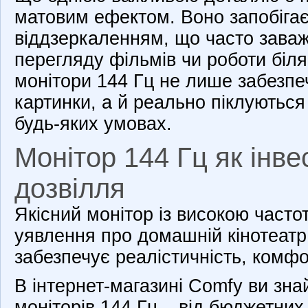
матовим ефектом. Воно запобігає
віддзеркаленням, що часто заваж
перегляду фільмів чи роботи біля
монітори 144 Гц не лише забезпе
картинки, а й реально піклуютьс
будь-яких умовах.
Монітор 144 Гц як інве
дозвілля
Якісний монітор із високою част
уявлення про домашній кінотеатр.
забезпечує реалістичність, комфор
В інтернет-магазині Comfy ви знай
моніторів 144 Гц – від бюджетних