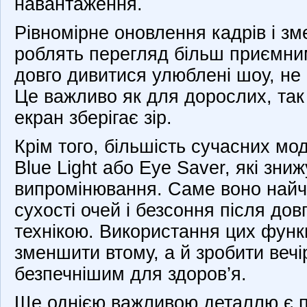
навантаження.
Рівномірне оновлення кадрів і з
роблять перегляд більш приємни
довго дивитися улюблені шоу, не
Це важливо як для дорослих, так 
екран зберігає зір.
Крім того, більшість сучасних м
Blue Light або Eye Saver, які зниж
випромінювання. Саме воно найч
сухості очей і безсоння після дов
технікою. Використання цих функ
зменшити втому, а й зробити вечі
безпечнішим для здоров’я.
Ще однією важливою деталлю є п