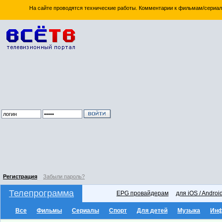
На сайте проводятся технические работы. Комментарии к фильмам/сериал
Регистрация
Забыли пароль?
Телепрограмма
EPG провайдерам
для iOS / Androi
Все
Фильмы
Сериалы
Спорт
Для детей
Музыка
Ин