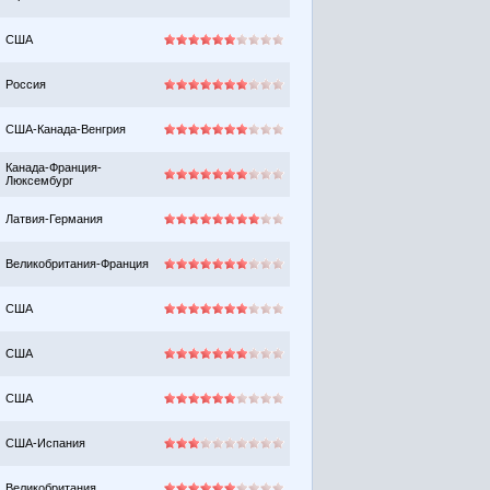
США
Россия
США-Канада-Венгрия
Канада-Франция-
Люксембург
Латвия-Германия
Великобритания-Франция
США
США
США
США-Испания
Великобритания