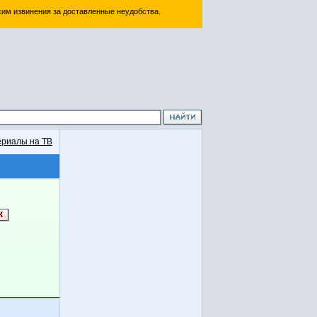
им извинения за доставленные неудобства.
риалы на ТВ