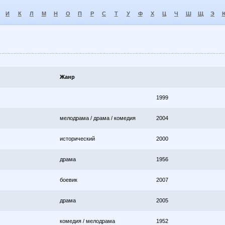
И
К
Л
М
Н
О
П
Р
С
Т
У
Ф
Х
Ц
Ч
Ш
Щ
Э
Жанр
1999
мелодрама / драма / комедия
2004
исторический
2000
драма
1956
боевик
2007
драма
2005
комедия / мелодрама
1952