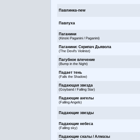
Павлинка-new
Павлуха
Паганини
(Kinski Paganini / Paganini)
Паганини: Скрипач Дьявола
(The Devil's Violinist)
Пагубное влечение
(Bump in the Night)
Падает тень
(Falls the Shadow)
Падающая звезда
(Goyband / Falling Star)
Падающие ангелы
(Falling Angels)
Падающие звезды
Падающие небеса
(Falling sky)
Падающие скалы / Алмазы