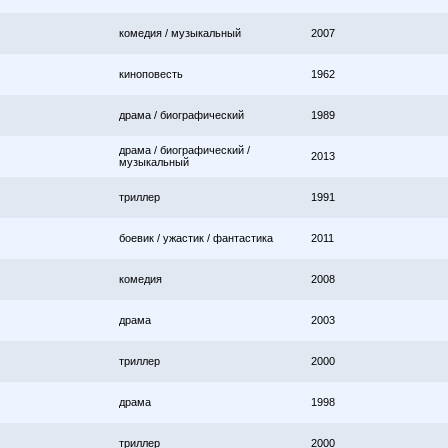
комедия / музыкальный
2007
киноповесть
1962
драма / биографический
1989
драма / биографический /
2013
музыкальный
триллер
1991
боевик / ужастик / фантастика
2011
комедия
2008
драма
2003
триллер
2000
драма
1998
триллер
2000