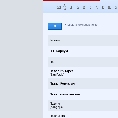
A-
0-9
А
Б
В
Г
Д
Е
Ж
З
Z
найдено фильмов: 5635
П
Фильм
П.Т. Барнум
Па
Павел из Тарса
(San Paolo)
Павел Корчагин
Павелецкий вокзал
Павлин
(Kong que)
Павлинка