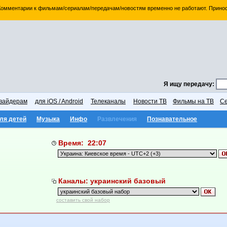
 Комментарии к фильмам/сериалам/передачам/новостям временно не работают. Принос
Я ищу передачу:
вайдерам
для iOS / Android
Телеканалы
Новости ТВ
Фильмы на ТВ
Се
ля детей
Музыка
Инфо
Развлечения
Познавательное
Время: 22:07
Каналы: украинский базовый
составить свой набор