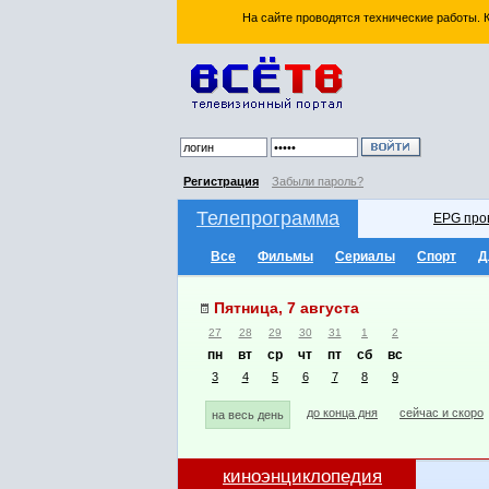
На сайте проводятся технические работы.
Регистрация
Забыли пароль?
Телепрограмма
EPG про
Все
Фильмы
Сериалы
Спорт
Д
Пятница, 7 августа
27
28
29
30
31
1
2
пн
вт
ср
чт
пт
сб
вс
3
4
5
6
7
8
9
до конца дня
сейчас и скоро
на весь день
киноэнциклопедия