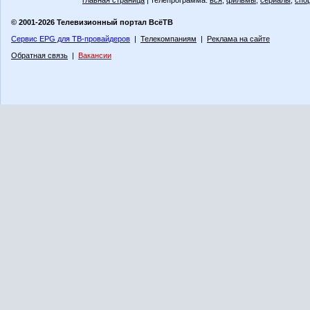
главная страница
| телепрограмма:
вся
,
фильмы
,
сериалы
,
спо
© 2001-2026 Телевизионный портал ВсёТВ
Сервис EPG для ТВ-провайдеров
|
Телекомпаниям
|
Реклама на сайте
Обратная связь
|
Вакансии