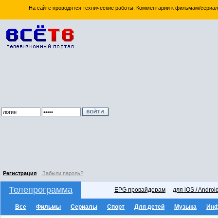
На сайте проводятся технические работы. Комментарии к фильмам/сериал
Регистрация
Забыли пароль?
Телепрограмма
EPG провайдерам
для iOS / Androi
Все
Фильмы
Сериалы
Спорт
Для детей
Музыка
Ин