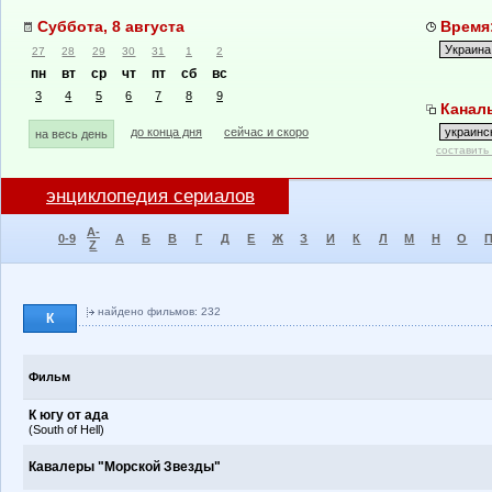
Суббота, 8 августа
Время:
27
28
29
30
31
1
2
пн
вт
ср
чт
пт
сб
вс
3
4
5
6
7
8
9
Каналы
до конца дня
сейчас и скоро
на весь день
составить
энциклопедия сериалов
A-
0-9
А
Б
В
Г
Д
Е
Ж
З
И
К
Л
М
Н
О
Z
найдено фильмов: 232
К
Фильм
К югу от ада
(South of Hell)
Кавалеры "Морской Звезды"