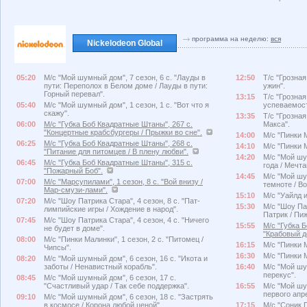
программа на неделю:
вся
Nickelodeon Global
05:20
М/с "Мой шумный дом", 7 сезон, 6 с. "Лауды в
12:50
Т/с "Грозная
пути: Переполох в Белом доме / Лауды в пути:
ужин".
Горный перевал".
13:15
Т/с "Грозная
05:40
М/с "Мой шумный дом", 1 сезон, 1 с. "Вот что я
успеваемост
скажу".
13:35
Т/с "Грозная
06:00
М/с "Губка Боб Квадратные Штаны", 267 с.
Макса".
"Концертные крабсбургеры / Прыжки во сне".
14:00
М/с "Пинки М
06:25
М/с "Губка Боб Квадратные Штаны", 268 с.
14:10
М/с "Пинки М
"Питание для питомцев / В плену любви".
14:20
М/с "Мой шу
06:45
М/с "Губка Боб Квадратные Штаны", 315 с.
года / Мечт
"Пожарный Боб".
14:45
М/с "Мой шу
07:00
М/с "Марсупилами", 1 сезон, 8 с. "Вой внизу /
темноте / Во
Мар-смузи-лами".
15:10
М/с "Уайлд и
07:20
М/с "Шоу Патрика Стара", 4 сезон, 8 с. "Пат-
15:30
М/с "Шоу Пат
лимпийские игры / Хождение в народ".
Патрик / Пи
07:45
М/с "Шоу Патрика Стара", 4 сезон, 4 с. "Ничего
15:55
М/с "Губка 
не будет в доме".
"Крабовый д
08:00
М/с "Пинки Малинки", 1 сезон, 2 с. "Питомец /
16:15
М/с "Пинки М
Чипсы".
16:30
М/с "Пинки М
08:20
М/с "Мой шумный дом", 6 сезон, 16 с. "Икота и
заботы / Ненавистный корабль".
16:40
М/с "Мой шу
перекус".
08:45
М/с "Мой шумный дом", 6 сезон, 17 с.
"Счастливый удар / Так себе поддержка".
16:55
М/с "Мой шу
первого апр
09:10
М/с "Мой шумный дом", 6 сезон, 18 с. "Застрять
в космосе / Корона любой ценой".
17:15
М/с "Соник П