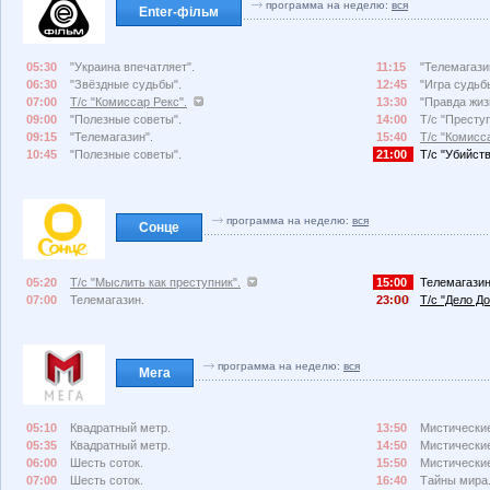
программа на неделю:
вся
Enter-фільм
05:30
"Украина впечатляет".
11:15
"Телемагази
06:30
"Звёздные судьбы".
12:45
"Игра судьб
07:00
Т/с "Комиссар Рекс".
13:30
"Правда жиз
09:00
"Полезные советы".
14:00
Т/с "Преступ
09:15
"Телемагазин".
15:40
Т/с "Комисс
10:45
"Полезные советы".
21:00
Т/с "Убийств
программа на неделю:
вся
Сонце
05:20
Т/с "Мыслить как преступник".
15:00
Телемагазин
07:00
Телемагазин.
23:
Т/с "Дело До
программа на неделю:
вся
Мега
05:10
Квадратный метр.
13:50
Мистические
05:35
Квадратный метр.
14:50
Мистические
06:00
Шесть соток.
15:50
Мистические
07:00
Шесть соток.
16:40
Тайны мира