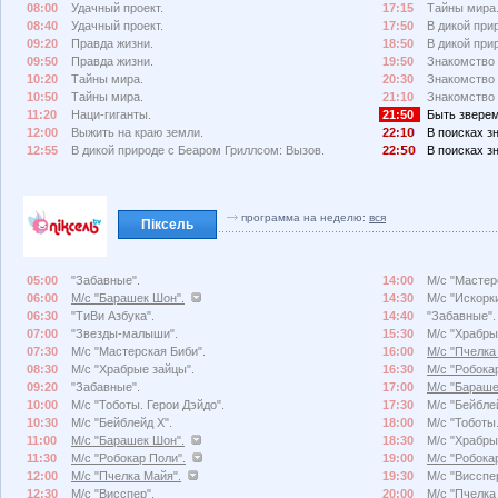
08:00
Удачный проект.
17:15
Тайны мира
08:40
Удачный проект.
17:50
В дикой при
09:20
Правда жизни.
18:50
В дикой при
09:50
Правда жизни.
19:50
Знакомство 
10:20
Тайны мира.
20:30
Знакомство 
10:50
Тайны мира.
21:10
Знакомство 
11:20
Наци-гиганты.
21:50
Быть зверем
12:00
Выжить на краю земли.
22:1
В поисках з
12:55
В дикой природе с Беаром Гриллсом: Вызов.
22:
В поисках з
программа на неделю:
вся
Піксель
05:00
"Забавные".
14:00
М/с "Мастер
06:00
М/с "Барашек Шон".
14:30
М/с "Искорк
06:30
"ТиВи Азбука".
14:40
"Забавные".
07:00
"Звезды-малыши".
15:30
М/с "Храбры
07:30
М/с "Мастерская Биби".
16:00
М/с "Пчелка
08:30
М/с "Храбрые зайцы".
16:30
М/с "Робока
09:20
"Забавные".
17:00
М/с "Бараше
10:00
М/с "Тоботы. Герои Дэйдо".
17:30
М/с "Бейбле
10:30
М/с "Бейблейд X".
18:00
М/с "Тоботы.
11:00
М/с "Барашек Шон".
18:30
М/с "Храбры
11:30
М/с "Робокар Поли".
19:00
М/с "Робока
12:00
М/с "Пчелка Майя".
19:30
М/с "Висспе
12:30
М/с "Висспер".
20:00
М/с "Пчелка