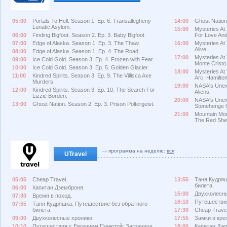
05:00
Portals To Hell. Season 1. Ep. 6. Transallegheny
14:00
Ghost Nation.
Lunatic Asylum.
15:00
Mysteries At
06:00
Finding Bigfoot. Season 2. Ep. 3. Baby Bigfoot.
For Love And
07:00
Edge of Alaska. Season 1. Ep. 3. The Thaw.
16:00
Mysteries At
Alive.
08:00
Edge of Alaska. Season 1. Ep. 4. The Road.
17:00
Mysteries At
09:00
Ice Cold Gold. Season 3. Ep. 4. Frozen with Fear.
Monte Cristo
10:00
Ice Cold Gold. Season 3. Ep. 5. Golden Glacier.
18:00
Mysteries At
11:00
Kindred Spirits. Season 3. Ep. 9. The Villisca Axe
Arc, Hamilto
Murders.
19:00
NASA's Unexp
12:00
Kindred Spirits. Season 3. Ep. 10. The Search For
Aliens.
Lizzie Borden.
20:00
NASA's Unexp
13:00
Ghost Nation. Season 2. Ep. 3. Prison Poltergeist.
Stonehenge 
21:00
Mountain Mon
The Red She
программа на неделю:
вся
UTravel
05:05
Cheap Travel.
13:55
Таня Кудряш
билета.
06:00
Капитан Дземброня.
15:00
Двухколесны
07:30
Время в поход.
16:10
Путешествия
07:55
Таня Кудряшка. Путешествие без обратного
билета.
17:30
Cheap Travel
09:00
Двухколесные хроники.
17:55
Замки и кре
10:10
Путешествия с Евгением Панютой: Заграница.
18:00
Капитан Дзе