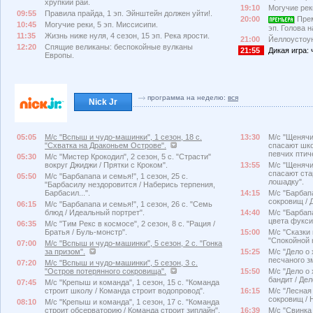
хрупкий рай.
19:10
Могучие рек
09:55
Правила прайда, 1 эп. Эйнштейн должен уйти!.
20:00
Прем
10:45
Могучие реки, 5 эп. Миссисипи.
эп. Голова н
11:35
Жизнь ниже нуля, 4 сезон, 15 эп. Река ярости.
21:00
Йеллоустоу
12:20
Спящие великаны: беспокойные вулканы
21:55
Дикая игра: 
Европы.
программа на неделю:
вся
Nick Jr
05:05
М/с "Вспыш и чудо-машинки", 1 сезон, 18 с.
13:30
М/с "Щенячий
"Схватка на Драконьем Острове".
спасают шко
певчих птиче
05:30
М/с "Мистер Крокодил", 2 сезон, 5 с. "Страсти"
вокруг Джиджи / Прятки с Кроком".
13:55
М/с "Щенячий
спасают ста
05:50
М/с "Барбапапа и семья!", 1 сезон, 25 с.
лошадку".
"Барбасилу нездоровится / Наберись терпения,
Барбасил...".
14:15
М/с "Барбапа
сокровищ / 
06:15
М/с "Барбапапа и семья!", 1 сезон, 26 с. "Семь
блюд / Идеальный портрет".
14:40
М/с "Барбапа
цвета фуксии
06:35
М/с "Тим Рекс в космосе", 2 сезон, 8 с. "Рация /
Братья / Буль-монстр".
15:00
М/с "Сказки 
"Спокойной н
07:00
М/с "Вспыш и чудо-машинки", 5 сезон, 2 с. "Гонка
за призом".
15:25
М/с "Дело о 
песчаного з
07:20
М/с "Вспыш и чудо-машинки", 5 сезон, 3 с.
"Остров потерянного сокровища".
15:50
М/с "Дело о 
бандит / Де
07:45
М/с "Крепыш и команда", 1 сезон, 15 с. "Команда
строит школу / Команда строит водопровод".
16:15
М/с "Лесная 
сокровищ / 
08:10
М/с "Крепыш и команда", 1 сезон, 17 с. "Команда
строит обсерваторию / Команда строит зиплайн".
16:39
М/с "Свинка 