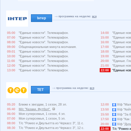
программа на неделю:
вся
Інтер
05:00
"Единые новости". Телемарафон.
14:00
"Единые нов
07:00
"Единые новости". Телемарафон.
15:00
"Единые нов
08:00
"Единые новости". Телемарафон.
16:00
"Единые нов
09:00
Общенациональная минута молчания.
17:00
"Единые нов
09:01
"Единые новости". Телемарафон.
18:00
"Единые нов
10:00
"Единые новости". Телемарафон.
19:00
"Единые нов
11:00
"Единые новости". Телемарафон.
20:00
"Единые. Гл
12:00
"Единые новости". Телемарафон.
21:00
"Единые нов
13:00
"Единые новости". Телемарафон.
22:00
"Единые нов
программа на неделю:
вся
ТЕТ
05:20
Ближе к звездам, 1 сезон, 28 эп.
12:00
Х/ф "Мале
05:40
М/с "Казаки. Футбол".
13:50
Х/ф "Кейт
06:00
Моя суперсемья, 1 сезон, 4 эп.
15:50
Х/ф "За б
07:00
Моя суперсемья, 1 сезон, 5 эп.
17:50
Х/ф "Как з
08:00
Т/с "Ромео и Джульетта из Черкасс 3", 11 с.
20:00
Х/ф "Дурд
08:30
Т/с "Ромео и Джульетта из Черкасс 3", 12 с.
22:00
Т/с "Ромео и