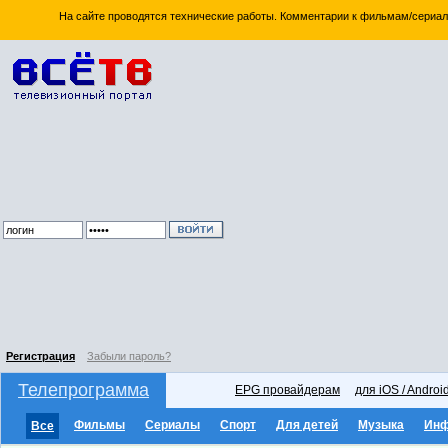
На сайте проводятся технические работы. Комментарии к фильмам/сериал
Регистрация
Забыли пароль?
Телепрограмма
EPG провайдерам
для iOS / Androi
Фильмы
Сериалы
Спорт
Для детей
Музыка
Ин
Все