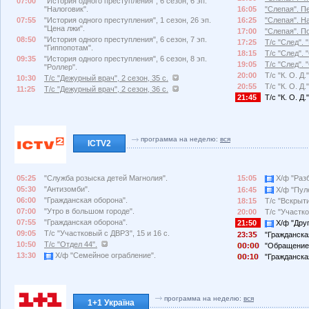
07:00
"История одного преступления", 6 сезон, 6 эп.
"Налоговик".
16:05
"Слепая". П
07:55
"История одного преступления", 1 сезон, 26 эп.
16:25
"Слепая". Н
"Цена лжи".
17:00
"Слепая". П
08:50
"История одного преступления", 6 сезон, 7 эп.
17:25
Т/с "След". 
"Гиппопотам".
18:15
Т/с "След".
09:35
"История одного преступления", 6 сезон, 8 эп.
19:05
Т/с "След".
"Роллер".
20:00
Т/с "К. О. Д.
10:30
Т/с "Дежурный врач", 2 сезон, 35 с.
20:55
Т/с "К. О. Д
11:25
Т/с "Дежурный врач", 2 сезон, 36 с.
21:45
Т/с "К. О. Д.
программа на неделю:
вся
ICTV2
05:25
"Служба розыска детей Магнолия".
15:05
Х/ф "Разб
05:30
"Антизомби".
16:45
Х/ф "Пул
06:00
"Гражданская оборона".
18:15
Т/с "Вскрыти
07:00
"Утро в большом городе".
20:00
Т/с "Участко
07:55
"Гражданская оборона".
21:50
Х/ф "Друг
09:05
Т/с "Участковый с ДВРЗ", 15 и 16 с.
23:3
"Гражданская
10:50
Т/с "Отдел 44".
:
"Обращение
13:30
Х/ф "Семейное ограбление".
:1
"Гражданская
программа на неделю:
вся
1+1 Україна