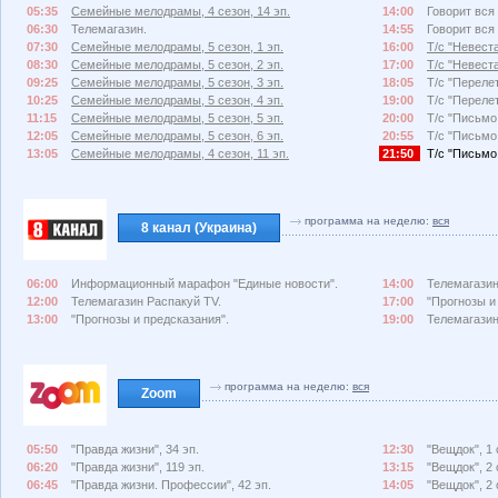
05:35
Семейные мелодрамы, 4 сезон, 14 эп.
14:00
Говорит вся 
06:30
Телемагазин.
14:55
Говорит вся 
07:30
Семейные мелодрамы, 5 сезон, 1 эп.
16:00
Т/с "Невеста
08:30
Семейные мелодрамы, 5 сезон, 2 эп.
17:00
Т/с "Невеста
09:25
Семейные мелодрамы, 5 сезон, 3 эп.
18:05
Т/с "Перелет
10:25
Семейные мелодрамы, 5 сезон, 4 эп.
19:00
Т/с "Перелет
11:15
Семейные мелодрамы, 5 сезон, 5 эп.
20:00
Т/с "Письмо 
12:05
Семейные мелодрамы, 5 сезон, 6 эп.
20:55
Т/с "Письмо 
13:05
Семейные мелодрамы, 4 сезон, 11 эп.
21:50
Т/с "Письмо 
программа на неделю:
вся
8 канал (Украина)
06:00
Информационный марафон "Единые новости".
14:00
Телемагазин
12:00
Телемагазин Распакуй TV.
17:00
"Прогнозы и
13:00
"Прогнозы и предсказания".
19:00
Телемагазин
программа на неделю:
вся
Zoom
05:50
"Правда жизни", 34 эп.
12:30
"Вещдок", 1
06:20
"Правда жизни", 119 эп.
13:15
"Вещдок", 2 
06:45
"Правда жизни. Профессии", 42 эп.
14:05
"Вещдок", 2 