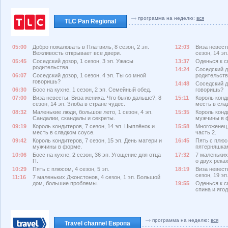
программа на неделю:
вся
TLC Pan Regional
05:00
Добро пожаловать в Платвиль, 8 сезон, 2 эп.
12:03
Виза невест
Вежливость открывает все двери.
сезон, 14 эп
05:45
Соседский дозор, 1 сезон, 3 эп. Ужасы
13:37
Оденься к св
родительства.
14:24
Соседский д
06:07
Соседский дозор, 1 сезон, 4 эп. Ты со мной
родительств
говоришь?
14:48
Соседский до
06:30
Босс на кухне, 1 сезон, 2 эп. Семейный обед.
говоришь?
07:00
Виза невесты. Виза жениха. Что было дальше?, 8
15:11
Король конди
сезон, 14 эп. Злоба в стране чудес.
месть в сла
08:32
Маленькие люди, большое лето, 1 сезон, 4 эп.
15:35
Король конди
Сандалии, скандалы и секреты.
мужчины в 
09:19
Король кондитеров, 7 сезон, 14 эп. Цыплёнок и
15:58
Многоженец, 
месть в сладком соусе.
часть 2.
09:42
Король кондитеров, 7 сезон, 15 эп. День матери и
16:45
Пять с плюс
мужчины в форме.
пятерняшкам
10:06
Босс на кухне, 2 сезон, 36 эп. Угощение для отца
17:32
7 маленьких
П.
о двух реках
10:29
Пять с плюсом, 4 сезон, 5 эп.
18:19
Виза невест
сезон, 19 эп
11:16
7 маленьких Джонстонов, 4 сезон, 1 эп. Большой
дом, большие проблемы.
19:55
Оденься к св
спина и яго
программа на неделю:
вся
Travel channel Европа