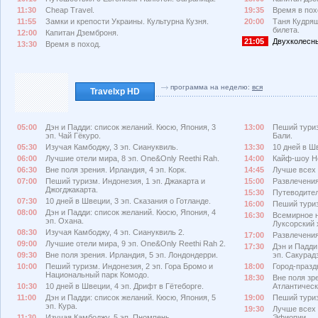
11:30
Cheap Travel.
19:35
Время в пох
11:55
Замки и крепости Украины. Культурна Кузня.
20:00
Таня Кудряш
билета.
12:00
Капитан Дземброня.
21:05
Двухколесны
13:30
Время в поход.
программа на неделю:
вся
Travelxp HD
05:00
Дэн и Падди: список желаний. Кюсю, Япония, 3
13:00
Пеший туриз
эп. Чай Гёкуро.
Бали.
05:30
Изучая Камбоджу, 3 эп. Сиануквиль.
13:30
10 дней в Ш
06:00
Лучшие отели мира, 8 эп. One&Only Reethi Rah.
14:00
Кайф-шоу Не
06:30
Вне поля зрения. Ирландия, 4 эп. Корк.
14:45
Лучше всех 
07:00
Пеший туризм. Индонезия, 1 эп. Джакарта и
15:00
Развлечения
Джогджакарта.
15:30
Путеводител
07:30
10 дней в Швеции, 3 эп. Сказания о Готланде.
16:00
Пеший туриз
08:00
Дэн и Падди: список желаний. Кюсю, Япония, 4
16:30
Всемирное н
эп. Охана.
Луксорский 
08:30
Изучая Камбоджу, 4 эп. Сиануквиль 2.
17:00
Развлечения
09:00
Лучшие отели мира, 9 эп. One&Only Reethi Rah 2.
17:30
Дэн и Падди
09:30
Вне поля зрения. Ирландия, 5 эп. Лондондерри.
эп. Сакурад
10:00
Пеший туризм. Индонезия, 2 эп. Гора Бромо и
18:00
Город-праздн
Национальный парк Комодо.
18:30
Вне поля зр
10:30
10 дней в Швеции, 4 эп. Дрифт в Гётеборге.
Атлантическ
11:00
Дэн и Падди: список желаний. Кюсю, Япония, 5
19:00
Пеший туриз
эп. Кура.
19:30
Лучше всех 
11:30
Изучая Камбоджу, 5 эп. Пномпень.
Эфиопии.