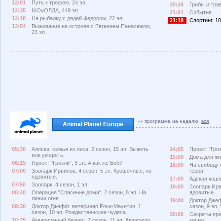
12:01
Путь к трофею, 24 эп.
20:26
Грибы и тра
12:35
ШОуОЛДА, 449 эп.
21:01
События.
13:18
На рыбалку с дядей Федором, 22 эп.
21:18
Спортинг, 10
13:54
Выживание на острове с Евгением Панасюком,
23 эп.
программа на неделю:
вся
Animal Planet Europe
05:30
Аляска: семья из леса, 2 сезон, 15 эп. Выжить
14:05
Проект "Гриз
или умереть.
15:00
Дома для жив
06:15
Проект "Гризли", 3 эп. А как же Боб?
16:00
На свободу с
07:00
Зоопарк Ирвинов, 4 сезон, 5 эп. Крошечные, но
героя.
ядовитые.
17:00
Адская кошка
07:50
Зоопарк, 4 сезон, 1 эп.
18:00
Зоопарк Ирв
08:40
Операция "Спасение дома", 2 сезон, 8 эп. На
ядовитые.
линии огня.
19:00
Доктор Джеф
09:30
Доктор Джефф: ветеринар Роки-Маунтин, 1
сезон, 9 эп.
сезон, 10 эп. Рождественские чудеса.
20:00
Секреты при
10:25
Аквариумный бизнес, 7 сезон, 11 эп. Аквариум
кошек.