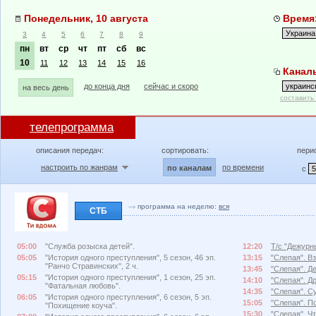
Понедельник, 10 августа
Время:
3
4
5
6
7
8
9
пн
вт
ср
чт
пт
сб
вс
10
11
12
13
14
15
16
Каналы
до конца дня
сейчас и скоро
на весь день
составить
телепрограмма
описания передач:
сортировать:
пери
настроить по жанрам
по времени
по каналам
с
программа на неделю:
вся
СТБ
05:00
"Служба розыска детей".
12:20
Т/с "Дежурны
05:05
"История одного преступления", 5 сезон, 46 эп.
13:15
"Слепая". В
"Ранчо Стравинских", 2 ч.
13:45
"Слепая". Д
05:15
"История одного преступления", 1 сезон, 25 эп.
14:10
"Слепая". Д
"Фатальная любовь".
14:35
"Слепая". С
06:05
"История одного преступления", 6 сезон, 5 эп.
15:05
"Слепая". П
"Похищение коуча".
15:30
"Слепая". Чт