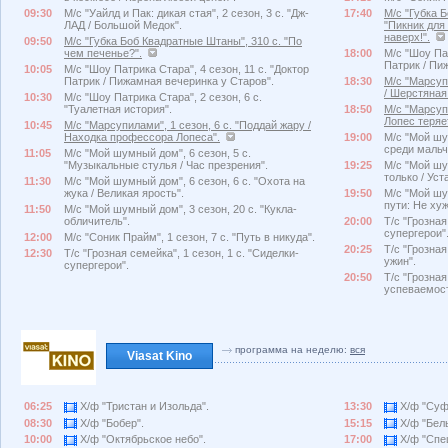
09:30
М/с "Уайлд и Пак: дикая стая", 2 сезон, 3 с. "Дж-
17:40
М/с "Губка 
ЛАД / Большой Медок".
"Пикник для
наверх!".
09:50
М/с "Губка Боб Квадратные Штаны", 310 с. "По
чем печенье?".
18:00
М/с "Шоу Пат
Патрик / Пи
10:05
М/с "Шоу Патрика Стара", 4 сезон, 11 с. "Доктор
Патрик / Пижамная вечеринка у Старов".
18:30
М/с "Марсупи
/ Шерстяная
10:30
М/с "Шоу Патрика Стара", 2 сезон, 6 с.
"Туалетная история".
18:50
М/с "Марсуп
Лопес теряет
10:45
М/с "Марсупилами", 1 сезон, 6 с. "Поддай жару /
Находка профессора Лопеса".
19:00
М/с "Мой шу
среди мальч
11:05
М/с "Мой шумный дом", 6 сезон, 5 с.
"Музыкальные стулья / Час презрения".
19:25
М/с "Мой шум
только / Уст
11:30
М/с "Мой шумный дом", 6 сезон, 6 с. "Охота на
жука / Великая ярость".
19:50
М/с "Мой шу
пути: Не хуж
11:50
М/с "Мой шумный дом", 3 сезон, 20 с. "Кукла-
обличитель".
20:00
Т/с "Грозная
супергерои"
12:00
М/с "Соник Прайм", 1 сезон, 7 с. "Путь в никуда".
20:25
Т/с "Грозная
12:30
Т/с "Грозная семейка", 1 сезон, 1 с. "Сиделки-
ужин".
супергерои".
20:50
Т/с "Грозная
успеваемост
программа на неделю:
вся
Viasat Kino
06:25
Х/ф "Тристан и Изольда".
13:30
Х/ф "Суф
08:30
Х/ф "Бобер".
15:15
Х/ф "Бел
10:00
Х/ф "Октябрьское небо".
17:00
Х/ф "Спе