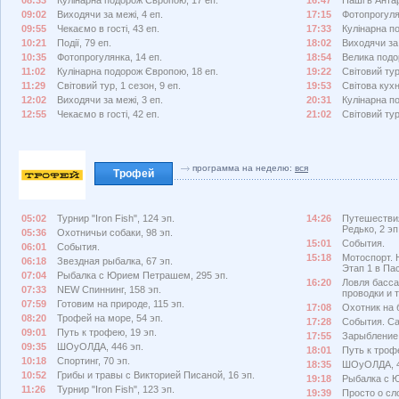
08:33
Кулінарна подорож Європою, 17 еп.
16:47
Наші в Антар
09:02
Виходячи за межі, 4 еп.
17:15
Фотопрогулян
09:55
Чекаємо в гості, 43 еп.
17:33
Кулінарна п
10:21
Події, 79 еп.
18:02
Виходячи за 
10:35
Фотопрогулянка, 14 еп.
18:54
Велика подо
11:02
Кулінарна подорож Європою, 18 еп.
19:22
Світовий тур
11:29
Світовий тур, 1 сезон, 9 еп.
19:53
Світова кухн
12:02
Виходячи за межі, 3 еп.
20:31
Кулінарна п
12:55
Чекаємо в гості, 42 еп.
21:02
Світовий тур
программа на неделю:
вся
Трофей
05:02
Турнир "Iron Fish", 124 эп.
14:26
Путешествия
Редько, 2 эп
05:36
Охотничьи собаки, 98 эп.
15:01
События.
06:01
События.
15:18
Мотоспорт. 
06:18
Звездная рыбалка, 67 эп.
Этап 1 в Па
07:04
Рыбалка с Юрием Петрашем, 295 эп.
16:20
Ловля басса
07:33
NEW Спиннинг, 158 эп.
проводки и т
07:59
Готовим на природе, 115 эп.
17:08
Охотник на 
08:20
Трофей на море, 54 эп.
17:28
События. Car
09:01
Путь к трофею, 19 эп.
17:55
Зарыбление
09:35
ШОуОЛДА, 446 эп.
18:01
Путь к трофе
10:18
Спортинг, 70 эп.
18:35
ШОуОЛДА, 4
10:52
Грибы и травы с Викторией Писаной, 16 эп.
19:18
Рыбалка с Ю
11:26
Турнир "Iron Fish", 123 эп.
19:39
Просто о сл