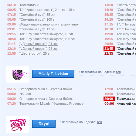
06:10
Телемагазин.
13:50
"Шесть соток
06:25
Т/с "Кровавые цветы", 2 сезон, 18 с.
14:40
"Семейный с
07:15
"Семейный суд", 35 эп.
15:35
"Семейный с
08:05
"Семейный суд", 100 эп.
16:25
"Семейный с
09:00
Общенациональная минута молчания.
17:15
Т/с "Почему
09:01
"Семейный суд", 13 эп.
18:10
Т/с "Почему
09:55
Ток-шоу "Касается каждого", 13 эп.
19:00
Ток-шоу "Кас
10:50
Ток-шоу "Касается каждого", 195 эп.
19:55
Ток-шоу "Кас
11:45
"уДачный проект", 21 эп.
20:50
"Семейный с
12:10
"уДачный проект", 28 эп.
21:45
"Семейный с
12:55
"Шесть соток", 25 эп.
22:3
"Семейный с
программа на неделю:
вся
Milady Television
05:15
От первого лица с Сергеем Дойко.
12:00
Телемагазин
05:50
На часі.
16:00
Телемагазин
06:30
От первого лица с Сергеем Дойко.
20:00
Телемагазин
07:20
Телемагазин MiLady / Фазенда / Provence.
:
Киевский ка
программа на неделю:
вся
Бігуді