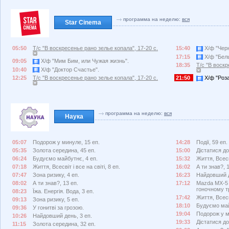
программа на неделю:
вся
Star Cinema
05:50
Т/с "В воскресенье рано зелье копала", 17-20 с.
15:40
Х/ф "Черн
17:15
Х/ф "Белы
09:05
Х/ф "Мим Бим, или Чужая жизнь".
18:35
Т/с "В воскр
10:40
Х/ф "Доктор Счастье".
12:25
Т/с "В воскресенье рано зелье копала", 17-20 с.
21:50
Х/ф "Роз
программа на неделю:
вся
Наука
05:07
Подорож у минуле, 15 еп.
14:28
Події, 59 еп.
05:35
Золота середина, 45 еп.
15:00
Дістатися до 
06:24
Будуємо майбутнє, 4 еп.
15:32
Життя, Всесві
07:18
Життя, Всесвіт і все на світі, 8 еп.
16:02
А ти знав?, 
07:47
Зона ризику, 4 еп.
16:23
Найдовший д
08:02
А ти знав?, 13 еп.
17:12
Mazda MX-5 
гоночному т
08:23
Їжа. Енергія. Вода, 3 еп.
17:42
Життя, Всесві
09:13
Зона ризику, 5 еп.
18:10
Будуємо май
09:36
У гонитві за грозою.
19:04
Подорож у м
10:26
Найдовший день, 3 еп.
19:33
Дістатися до 
11:15
Золота середина, 32 еп.