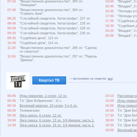
07:15
"Вещественное доказательство", 283 эп.
14:55
"Вещдок", 3 
"Ломщики".
15:40
"Вещдок", 3 
07:45
"Вещественное доказательство", 284 эп.
16:30
"Легенды уго
"Сорвать банк".
17:05
"Легенды уго
08:25
"Случайный свидетель. Катастрофы", 227 эп.
17:35
"Судебные де
08:45
"Случайный свидетель. Катастрофы", 228 эп.
18:30
"Судебные де
09:00
"Случайный свидетель. Катастрофы", 229 эп.
19:20
"Вещдок", 3
09:20
"Случайный свидетель. Катастрофы", 230 эп.
20:05
"Вещдок", 3 
09:35
"Судебные дела", 113 эп.
10:30
"Судебные дела", 114 эп.
11:20
"Вещественное доказательство", 285 эп. "Сделка
со смертью".
11:55
"Вещественное доказательство", 287 эп. "Пароль
"Джокер".
программа на неделю:
вся
Квартал ТВ
05:05
Игры приколов, 1 сезон, 12 эп.
14:10
Рассмеши ко
05:45
Т/с "Дом Бобринских", 11 с.
15:05
Игры приколо
06:15
Вечерний квартал, 19 сезон, 5 и 6 эп.
16:00
Игры приколо
08:00
Телемагазин.
16:55
Т/с "Дом Боб
09:30
Лига смеха, 6 сезон, 12 эп.
17:30
Т/с "Дом Боб
10:50
Лига смеха, 6 сезон, 13 эп. 1/4 финала: часть 1.
18:00
Т/с "Дом Боб
12:35
Лига смеха, 6 сезон, 14 эп. 1/4 финала: часть 2.
18:35
Т/с "Дом Боб
19:00
Вечерний ква