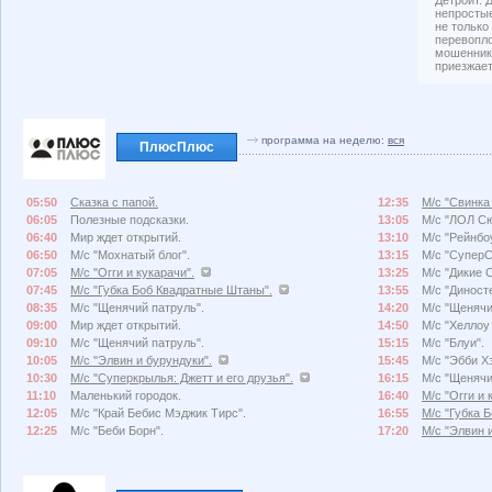
непростые
не только
перевопл
мошенник
приезжает
программа на неделю:
вся
ПлюсПлюс
05:50
Сказка с папой.
12:35
М/с "Свинка
06:05
Полезные подсказки.
13:05
М/с "ЛОЛ Сю
06:40
Мир ждет открытий.
13:10
М/с "Рейнбо
06:50
М/с "Мохнатый блог".
13:15
М/с "СуперС
07:05
М/с "Огги и кукарачи".
13:25
М/с "Дикие 
07:45
М/с "Губка Боб Квадратные Штаны".
13:55
М/с "Диносте
08:35
М/с "Щенячий патруль".
14:20
М/с "Щенячи
09:00
Мир ждет открытий.
14:50
М/с "Хеллоу 
09:10
М/с "Щенячий патруль".
15:15
М/с "Блуи".
10:05
М/с "Элвин и бурундуки".
15:45
М/с "Эбби Х
10:30
М/с "Суперкрылья: Джетт и его друзья".
16:15
М/с "Щенячи
11:10
Маленький городок.
16:40
М/с "Огги и 
12:05
М/с "Край Бебис Мэджик Тирс".
16:55
М/с "Губка 
12:25
М/с "Беби Борн".
17:20
М/с "Элвин 