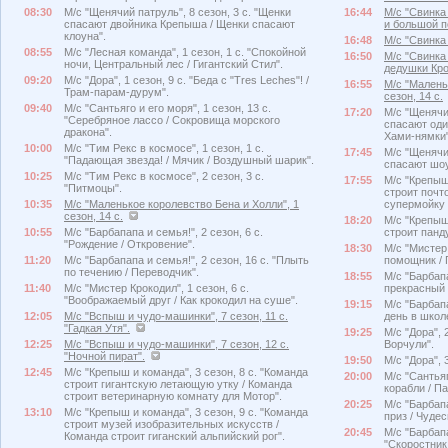
08:30
М/с "Щенячий патруль", 8 сезон, 3 с. "Щенки
16:44
М/с "Свинка 
спасают двойника Крепыша / Щенки спасают
и большой п
клоуна".
16:48
М/с "Свинка 
08:55
М/с "Лесная команда", 1 сезон, 1 с. "Спокойной
16:50
М/с "Свинка 
ночи, Центральный лес / Гигантский Стил".
дедушки Кро
09:20
М/с "Дора", 1 сезон, 9 с. "Беда с "Tres Leches"! /
16:55
М/с "Малень
Трам-парам-дурум".
сезон, 14 с.
09:40
М/с "Сантьяго и его моря", 1 сезон, 13 с.
17:20
М/с "Щенячий
"Cеребряное лассо / Сокровища морского
спасают оди
дракона".
Хами-нямки"
10:00
М/с "Тим Рекс в космосе", 1 сезон, 1 с.
17:45
М/с "Щенячий
"Падающая звезда! / Мячик / Воздушный шарик".
спасают шоу
10:25
М/с "Тим Рекс в космосе", 2 сезон, 3 с.
17:55
М/с "Крепыш 
"Питмоцы".
строит почт
10:35
М/с "Маленькое королевство Бена и Холли", 1
супермойку 
сезон, 14 с.
18:20
М/с "Крепыш 
10:55
М/с "Барбапапа и семья!", 2 сезон, 6 с.
строит панду
"Рождение / Откровение".
18:30
М/с "Мистер 
11:20
М/с "Барбапапа и семья!", 2 сезон, 16 с. "Плыть
помощник / 
по течению / Переводчик".
18:55
М/с "Барбапа
11:40
М/с "Мистер Крокодил", 1 сезон, 6 с.
прекрасный 
"Воображаемый друг / Как крокодил на суше".
19:15
М/с "Барбапа
12:05
М/с "Вспыш и чудо-машинки", 7 сезон, 11 с.
день в школ
"Гадкая Утя".
19:25
М/с "Дора", 
12:25
М/с "Вспыш и чудо-машинки", 7 сезон, 12 с.
Ворчули".
"Ночной пират".
19:50
М/с "Дора", 
12:45
М/с "Крепыш и команда", 3 сезон, 8 с. "Команда
20:00
М/с "Сантьяг
строит гигантскую летающую утку / Команда
корабли / Па
строит ветеринарную комнату для Мотор".
20:25
М/с "Барбапа
13:10
М/с "Крепыш и команда", 3 сезон, 9 с. "Команда
приз / Чуде
строит музей изобразительных искусств /
20:45
М/с "Барбапа
Команда строит гиганский альпийский рог".
"Скоростник,