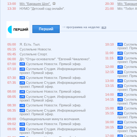
13:00
М/с "Барашек Шон".
20:30
М/с "Бараше
13:30
НУМО "Детский сад онлайн".
21:00
М/с "Тобот А
программа на неделю:
вся
Перший
05:00
Я. Есть. Тыл.
10:10
Суспиль
проект. Пря
05:15
Суспильне Новости.
11:00
Суспиль
05:45
Суспильне Спорт.
11:15
Суспиль
06:00
Д/с "Отцы-основатели". "Евгений Чикаленко".
проект. Пря
07:00
Суспильне Новости. Прямой эфир.
12:00
Суспиль
07:10
Суспильне Студия. Информационный
12:15
Суспиль
проект. Прямой эфир.
проект. Пря
07:30
Суспильне Новости. Прямой эфир.
13:00
Суспиль
07:35
Суспильне Студия. Информационный
13:15
Суспиль
проект. Прямой эфир.
проект. Пря
08:00
Суспильне Новости. Прямой эфир.
14:00
Суспиль
08:05
Суспильне Студия. Информационный
14:15
Суспиль
проект. Прямой эфир.
проект. Пря
08:30
Суспильне Новости. Прямой эфир.
15:00
Суспиль
08:35
Суспильне Студия. Информационный
15:15
Суспиль
проект. Прямой эфир.
проект. Пря
09:00
Общенациональная минута молчания.
16:00
Суспиль
09:02
Суспильне Новости. Прямой эфир.
16:15
Суспиль
09:05
Суспильне Студия. Информационный
проект. Пря
проект. Прямой эфир.
17:00
Суспиль