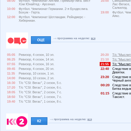
08:00
Футбол. Чемпионат Англии. Премьер-лига. Вест
16:00
Смешанные е
Хэм Юнайтед - Арсенал.
Лас-Вегасе,
Салкиллд.
10:00
Футбол. Чемпионат Германии. 2-я Бундеслига.
Бохум - Герта.
19:00
Футбол. Чем
Аякс.
12:00
Футбол. Чемпионат Шотландии. Рейнджерс -
Хиберниан.
программа на неделю:
вся
ОЦЕ
05:05
Ревизор, 4 сезон, 10 эп.
20:20
Т/с "Мыслить
06:25
Ревизор, 4 сезон, 14 эп.
21:10
Т/с "Мыслить
07:55
Ревизор, 4 сезон, 16 эп.
21:55
Т/с "Мыслить
09:45
Ревизор, 4 сезон, 20 эп.
22:4
Следствие в
Девятки.
11:35
Ревизор, 10 сезон, 1 эп.
23:2
Следствие в
14:00
Ревизор, 10 сезон, 2 эп.
Черный анге
16:30
Т/с "CSI: Вегас", 2 сезон, 5 с.
:2
Следствие в
17:20
Т/с "CSI: Вегас", 2 сезон, 6 с.
Битва ведьм
18:05
Т/с "CSI: Вегас", 2 сезон, 7 с.
1:1
Следствие в
18:50
Т/с "CSI: Вегас", 1 сезон, 7 с.
Таксист.
19:40
Т/с "CSI: Вегас", 1 сезон, 8 с.
программа на неделю:
вся
К2