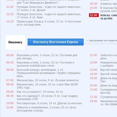
для "Сан-Франциско Джайентс".
20:30
Секреты при
11:20
Полиция Хьюстона - отдел по защите животных,
21:00
В поисках Би
17 сезон, 5 эп. Дыши!
лунном свет
12:15
Полиция Хьюстона - отдел по защите животных,
22:00
Аляска: семь
17 сезон, 6 эп. Крик.
за рулём.
13:10
Правосудие Техаса, 6 сезон, 17 эп. У поступков
есть последствия.
программа на недел
Discovery Восточная Европа
05:00
Королевы утиля, 1 сезон, 12 эп. Гостиная для
11:30
Забытое и п
рок-звезды.
день.
05:30
Королевы утиля, 1 сезон, 13 эп. Гостиная в
12:00
Невероятные
цыганско-ковбойском стиле.
с рыбами.
06:00
Большой конкурс антикваров, 1 эп.
13:00
Крутой тюнин
Промышленный антиквариат / Буфет середины
14:00
Крутой тюнин
века.
15:00
Дома на вод
07:00
Махинаторы, 15 сезон, 9 эп. Лучшие моменты.
Пан.
08:00
Махинаторы, 15 сезон, 10 эп. Lotus Elan M100
16:00
Дома на вод
1991 года.
17:00
Супермехани
09:00
Как это устроено?, 14 сезон, 10 эп.
мечтой.
09:30
Как это сделано?, 14 сезон, 9 эп. Сыр чеддер,
17:30
Супермехани
тренажёры СЛР.
18:00
Американски
10:00
Реставраторы, 6 сезон, 14 эп. Дёргая за ниточки.
эп. Без Май
11:00
Забытое и погребенное, 2 сезон, 23 эп. Куча
мотоциклов и катер.