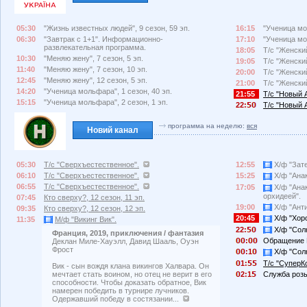
05:30
"Жизнь известных людей", 9 сезон, 59 эп.
16:15
"Ученица мо
06:30
"Завтрак с 1+1". Информационно-
17:10
"Ученица мо
развлекательная программа.
18:05
Т/с "Женский
10:30
"Меняю жену", 7 сезон, 5 эп.
19:05
Т/с "Женский
11:40
"Меняю жену", 7 сезон, 10 эп.
20:00
Т/с "Женский
12:45
"Меняю жену", 12 сезон, 5 эп.
21:00
Т/с "Женский
14:20
"Ученица мольфара", 1 сезон, 40 эп.
21:55
Т/с "Новый А
15:15
"Ученица мольфара", 2 сезон, 1 эп.
22:
Т/с "Новый А
программа на неделю:
вся
Новий канал
05:30
Т/с "Сверхъестественное".
12:55
Х/ф "Зате
06:10
Т/с "Сверхъестественное".
15:25
Х/ф "Анак
06:55
Т/с "Сверхъестественное".
17:05
Х/ф "Анак
орхидеей".
07:45
Кто сверху?, 12 сезон, 11 эп.
19:00
Х/ф "Анти
09:35
Кто сверху?, 12 сезон, 12 эп.
20:45
Х/ф "Хоро
11:35
М/ф "Викинг Вик".
22:
Х/ф "Солн
Франция, 2019, приключения / фантазия
:
Обращение 
Деклан Миле-Хауэлл, Давид Шааль, Оуэн
Фрост
:1
Х/ф "Солн
1:
Т/с "СуперК
Вик - сын вождя клана викингов Халвара. Он
2:1
Служба розы
мечтает стать воином, но отец не верит в его
способности. Чтобы доказать обратное, Вик
намерен победить в турнире лучников.
Одержавший победу в состязании...