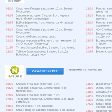
05:10
Соратники Гитлера в розыске, 10 эп. Бенито
13:20
Рамзес: вел
Муссолини.
династии.
06:05
Запретная история, 7 сезон, 5 эп. Черепа
14:20
Рамзес: вел
мальтийских пришельцев.
детство.
06:55
Война фараонов, 4 эп. Клеопатра: битва при
15:20
Рамзес: вел
Акциуме.
правления.
08:10
Соратники Гитлера в розыске, 10 эп. Бенито
16:20
Абу-Симбел:
Муссолини.
17:30
Вторая миро
09:00
Сисси: убийство императрицы.
эп. Дни соч
10:10
Вторая мировая война: чего стоит империя, 10
18:35
Возвышение 
эп. Операция "Оверлорд".
старого.
11:15
Титаны Холодной войны, 2 сезон, 4 эп. Конец.
19:45
Пропавшие м
12:20
Тайные базы нацистов, 1 сезон, 5 эп. Даг
20:55
Викинги: соз
Бромберг: город в лесу.
программа на неделю:
вся
Viasat Nature CEE
05:35
Клиника странных животных, 3 эп.
13:20
Дикая игра: 
06:20
Техасский спасатель аллигаторов, 4 эп.
14:05
Жизнь ниже н
Наперегонки.
14:55
Обратный от
07:05
Клиника странных животных, 4 эп.
15:45
Могучие рек
07:50
Техасский спасатель аллигаторов, 3 эп. Дела
16:35
Жизнь ниже н
семейные.
17:25
Китай: древ
08:10
Могучие реки, 4 эп. Замбези.
хрупкий рай
09:00
Китай: древнее царство природы, 1 эп. Запад:
18:20
Правила пра