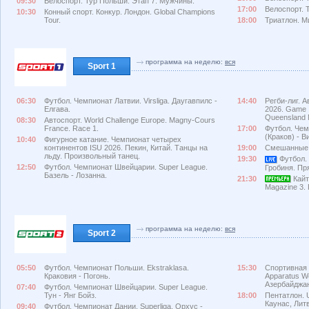
09:30
Велоспорт. Тур Польши. Этап 7. Мужчины.
17:00
Велоспорт. 
10:30
Конный спорт. Конкур. Лондон. Global Champions
Tour.
18:00
Триатлон. М
программа на неделю:
вся
Sport 1
06:30
Футбол. Чемпионат Латвии. Virsliga. Даугавпилс -
14:40
Регби-лиг. А
Елгава.
2026. Game I
Queensland 
08:30
Автоспорт. World Challenge Europe. Magny-Cours
France. Race 1.
17:00
Футбол. Чем
(Краков) - В
10:40
Фигурное катание. Чемпионат четырех
континентов ISU 2026. Пекин, Китай. Танцы на
19:00
Смешанные 
льду. Произвольный танец.
19:30
Футбол. 
12:50
Футбол. Чемпионат Швейцарии. Super League.
Гробиня. Пр
Базель - Лозанна.
21:30
Кайт
Magazine 3.
программа на неделю:
вся
Sport 2
05:50
Футбол. Чемпионат Польши. Ekstraklasa.
15:30
Спортивная г
Краковия - Погонь.
Apparatus Wo
Азербайджан
07:40
Футбол. Чемпионат Швейцарии. Super League.
Тун - Янг Бойз.
18:00
Пентатлон. 
Каунас, Лит
09:40
Футбол. Чемпионат Дании. Superliga. Орхус -