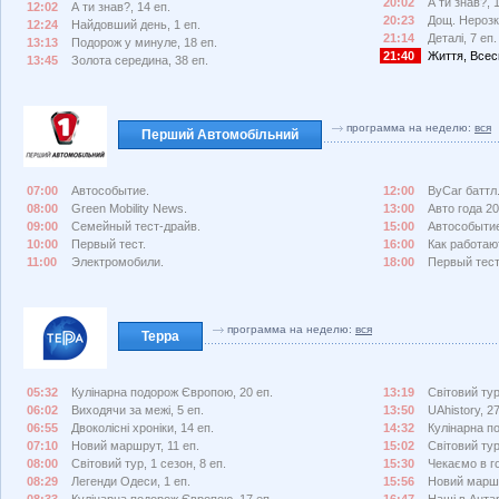
20:02
А ти знав?, 
12:02
А ти знав?, 14 еп.
20:23
Дощ. Нерозка
12:24
Найдовший день, 1 еп.
21:14
Деталі, 7 еп.
13:13
Подорож у минуле, 18 еп.
21:40
Життя, Всесві
13:45
Золота середина, 38 еп.
программа на неделю:
вся
Перший Автомобільний
07:00
Автособытие.
12:00
ByCar баттл
08:00
Green Mobility News.
13:00
Авто года 20
09:00
Семейный тест-драйв.
15:00
Автособыти
10:00
Первый тест.
16:00
Как работа
11:00
Электромобили.
18:00
Первый тест
программа на неделю:
вся
Терра
05:32
Кулінарна подорож Європою, 20 еп.
13:19
Світовий тур
06:02
Виходячи за межі, 5 еп.
13:50
UAhistory, 27
06:55
Двоколісні хроніки, 14 еп.
14:32
Кулінарна п
07:10
Новий маршрут, 11 еп.
15:02
Світовий тур
08:00
Світовий тур, 1 сезон, 8 еп.
15:30
Чекаємо в го
08:29
Легенди Одеси, 1 еп.
15:56
Новий маршр