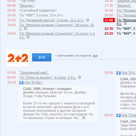
05:00
"Top Shop".
16:30
"Вещдок. Бо
06:00
"Вещдок".
17:30
"Вещдок".
09:20
"Случайный свидетель".
19:20
Т/с "Читающи
10:50
Т/с "ФБР", 3 сезон, 13 и 14 с.
20:05
Т/с "Читающи
12:25
Т/с "Читающий мысли", 2 сезон, 11 и 12 с.
21:00
Т/с "Морская
4 с.
14:00
Т/с "Морская полиция: Спецотдел", 18 сезон, 16
с.
22:3
Т/с "ФБР", 3 
14:50
Т/с "Морская полиция: Спецотдел", 13 сезон, 1 и
23:2
Т/с "ФБР", 4 
2 с.
программа на неделю:
вся
2+2
07:55
"Затерянный мир".
18:05
Х/ф "К-9
08:50
Т/с "Опер по вызову", 4 сезон, 1-8 с.
США, 200
16:15
Х/ф "K-911".
Джеймс Бе
Хаффман,
США, 1999, боевик / комедия
Джеймс Белуши, Кристин Туччи, Джеймс
Детектив 
Хэнди, Уэйд Уильямс
овчарка Д
службой в
Более 10-ти лет прошло с момента последней
отдых. Но
встречи зрителей с детективом Дули и его
совестью,
верным помощником и другом овчаркой
Джерри Ли. Оба, конечно, не помолодели. Но
20:00
Х/ф "Пол
по-прежнему служат в полиции. На...
США, 198
Эдди Мёр
Лиза Айлб
Детройт. 