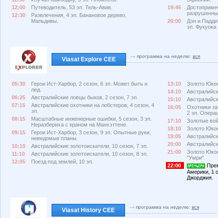
12:00
Путеводитель, 53 эп. Тель-Авив.
19:45
Достопримеч
разрушенны
12:30
Развлечения, 4 эп. Банановое дерево,
Мальдивы.
20:00
Дэн и Падди
эп. Фукуока.
программа на неделю:
вся
Viasat Explore CEE
05:30
Герои Ист-Харбор, 2 сезон, 6 эп. Может быть и
13:10
Золото Юкона
лед.
14:10
Австралийски
06:25
Австралийские ловцы быков, 2 сезон, 7 эп.
15:10
Австралийски
07:15
Австралийские охотники на лобстеров, 4 сезон, 4
16:05
Охотники за
эп.
2 эп. Опера
08:15
Масштабные инженерные ошибки, 5 сезон, 3 эп.
17:10
Золотые вой
Неразбериха с краном на Манхэттене.
18:10
Золото Юкона
09:15
Герои Ист-Харбор, 3 сезон, 9 эп. Опытные руки,
19:05
Австралийски
неведомые планы.
20:00
Австралийски
10:10
Австралийские золотоискатели, 10 сезон, 7 эп.
21:00
Золото Юкона
11:10
Австралийские золотоискатели, 10 сезон, 8 эп.
"Умри".
12:05
Поезд под землей, 10 эп.
22:00
Прем
Америки, 1 с
Джорджия.
программа на неделю:
вся
Viasat History CEE