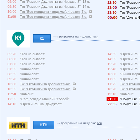
09:00
Т/с "Ромео и Джульетта из Черкасс 3", 13 с.
22:3
Т/с "Ромео и
09:30
Т/с "Ромео и Джульетта из Черкасс 3", 14 с.
23:
Т/с "Ромео и
10:00
Т/с "Все женщины - ведьмы", 4 сезон, 7 с.
23:3
Т/с "Ромео и
11:00
Т/с "Все женщины - ведьмы", 4 сезон, 8 с.
:
Т/с "Диета №
программа на неделю:
вся
К1
05:20
"Так не бывает".
14:35
"Орёл и Реш
06:00
"Так не бывает".
14:55
"Орёл и Реш
07:00
"Так не бывает".
15:20
"Орёл и Реш
07:55
"Інший світ".
15:40
"Орёл и Реш
08:35
"Інший світ".
16:00
"Линия марш
09:20
"Інший світ".
17:05
"Орёл и Реш
10:00
Т/с "Охотники за древностями".
17:25
Т/с "Охотни
10:55
Т/с "Охотники за древностями".
18:20
Т/с "Охотни
11:50
"Камон!".
19:10
"Камон!".
12:55
"Світ_огляд с Машей Себовой".
21:00
"Покутные. 
14:10
"Орёл и Решка. Дайджест".
22:3
"Покутные. 
программа на неделю:
вся
НТН