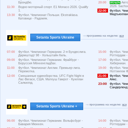
Брондбю.
20:00
Авто
2026. Sachs
11:30
Водно-моторный спорт. E1 Monaco 2026. Qualify
1.
22:00
Футбол. Чем
Мидтьюлланн
13:30
Футбол. Чемпионат Польши. Ekstraklasa.
Катовице - Радомяк.
программа на неделю:
вся
Setanta Sports Ukraine
07:00
Футбол. Чемпионат Германии. 2-я Бундеслига.
15:00
Футбол. Чем
Дармштадт 98 - Хольштайн Киль.
Роттердам -
09:00
Футбол. Чемпионат Германии. Фрайбург -
17:00
Футбол. Чем
Боруссия Мёнхенгладбах.
Хиберниан.
11:00
Футбол. Чемпионат Англии. Премьер-лига.
19:00
Футбол. Чем
Перемотка.
Ноттингем Ф
12:00
Смешанные единоборства. UFC Fight Night в
21:00
Футбол. Чем
Лас-Вегасе, США. Матеуш Гамрот - Куиллан
Аякс.
Салкиллд.
23:
Футбол. Чем
Сандерленд 
программа на неделю:
вся
Setanta Sports Ukraine +
06:00
Футбол. Чемпионат Германии. Вольфсбург -
14:00
Футбол. Чем
Бавария Мюнхен.
Роттердам -