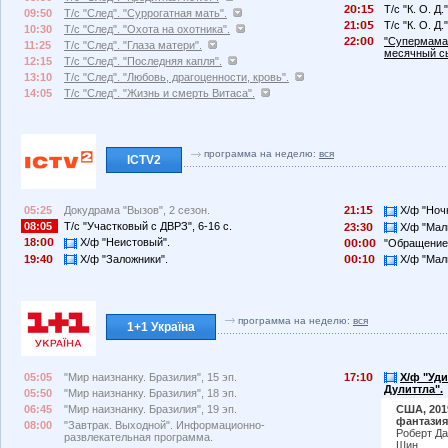
2
:1
Т/с "К. О. Д.
09:50
Т/с "След". "Суррогатная мать".
21:
Т/с "К. О. Д.
10:30
Т/с "След". "Охота на охотника".
22:
"Супермама",
11:25
Т/с "След". "Глаза матери".
месячный сы
12:15
Т/с "След". "Последняя капля".
13:10
Т/с "След". "Любовь, драгоценности, кровь".
14:05
Т/с "След". "Жизнь и смерть Витаса".
программа на неделю:
вся
ICTV2
05:25
Докудрама "Вызов", 2 сезон.
21:1
Х/ф "Ночн
08:05
Т/с "Участковый с ДВРЗ", 6-16 с.
23:3
Х/ф "Маль
18:
Х/ф "Неистовый".
:
"Обращение
19:4
Х/ф "Заложники".
:1
Х/ф "Маль
программа на неделю:
вся
1+1 Україна
05:05
"Мир наизнанку. Бразилия", 15 эп.
17:1
Х/ф "Уд
Дулиттла".
05:50
"Мир наизнанку. Бразилия", 18 эп.
06:45
"Мир наизнанку. Бразилия", 19 эп.
США, 201
фантазия
08:00
"Завтрак. Выходной". Информационно-
Роберт Да
развлекательная программа.
Шин