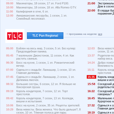
09:00
Махинаторы, 18 сезон, 17 эп. Ford P100.
21:
Экстремальн
Дом в сосно
10:00
Махинаторы, 18 сезон, 18 эп. Alfa Romeo GTV.
22:
В сердце бур
11:00
Калифорния в огне, 6 эп.
поражения Д
12:00
Американские лесорубы, 1 сезон, 1 эп.
Семейный лесоповал.
программа на неделю:
вся
TLC Pan Regional
05:00
Бэйлен на весь мир, 3 сезон, 5 эп. Без купюр:
12:03
Виза невест
Предсвадебная паника.
сезон, 11 э
05:45
7 маленьких Джонстонов, 11 сезон, 4 эп. Как
13:37
Родители-по
растить свинью.
набор веса.
06:30
Босс на кухне, 1 сезон, 1 эп. Романтический
14:24
Добро пожало
вечер.
Вежливость 
07:00
Оденься к свадьбе: Ланкашир, 1 сезон, 10 эп.
15:11
Король конди
Главная дилемма.
престолов.
07:45
Оденься к свадьбе: Ланкашир, 2 сезон, 1 эп.
15:35
Король конди
Дилемма ямочек.
вишни и исп
08:32
Большие сестры, 6 сезон, 12 эп. Я больше не
1
:
8
Соседский д
боксерская груша.
родительств
09:19
Король кондитеров, 7 сезон, 12 эп. Торт
16:22
Соседский до
престолов.
говоришь?
09:42
Король кондитеров, 7 сезон, 13 эп. Колледж,
16:4
Маленькие л
вишни и испытания.
Курортное н
10:06
Босс на кухне, 2 сезон, 35 эп. Рецепты зрителей.
17:32
Оденься к с
Главная дил
10:29
Виза невесты. Виза жениха. Что было дальше?, 8
сезон, 10 эп. Тёмная полоса для пары.
18:19
Оденься к св