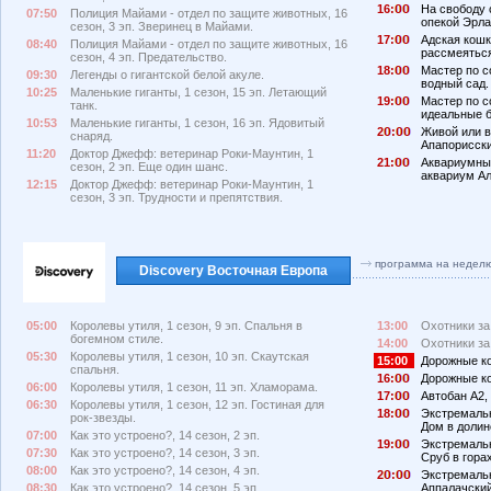
16:
На свободу с
07:50
Полиция Майами - отдел по защите животных, 16
опекой Эрла
сезон, 3 эп. Зверинец в Майами.
17:
Адская кошк
08:40
Полиция Майами - отдел по защите животных, 16
рассмеятьс
сезон, 4 эп. Предательство.
18:
Мастер по с
09:30
Легенды о гигантской белой акуле.
водный сад.
10:25
Маленькие гиганты, 1 сезон, 15 эп. Летающий
19:
Мастер по с
танк.
идеальные 
10:53
Маленькие гиганты, 1 сезон, 16 эп. Ядовитый
2
:
Живой или в
снаряд.
Апапорисски
11:20
Доктор Джефф: ветеринар Роки-Маунтин, 1
21:
Аквариумный
сезон, 2 эп. Еще один шанс.
аквариум А
12:15
Доктор Джефф: ветеринар Роки-Маунтин, 1
сезон, 3 эп. Трудности и препятствия.
программа на недел
Discovery Восточная Европа
05:00
Королевы утиля, 1 сезон, 9 эп. Спальня в
13:00
Охотники за 
богемном стиле.
14:00
Охотники за 
05:30
Королевы утиля, 1 сезон, 10 эп. Скаутская
15:00
Дорожные ков
спальня.
16:
Дорожные ков
06:00
Королевы утиля, 1 сезон, 11 эп. Хламорама.
17:
Автобан А2, 
06:30
Королевы утиля, 1 сезон, 12 эп. Гостиная для
18:
Экстремальн
рок-звезды.
Дом в долин
07:00
Как это устроено?, 14 сезон, 2 эп.
19:
Экстремальн
07:30
Как это устроено?, 14 сезон, 3 эп.
Сруб в горах
08:00
Как это устроено?, 14 сезон, 4 эп.
2
:
Экстремальн
08:30
Как это устроено?, 14 сезон, 5 эп.
Аппалачский