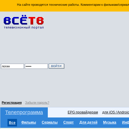
На сайте проводятся технические работы. Комментарии к фильмам/сериал
Регистрация
Забыли пароль?
Телепрограмма
EPG провайдерам
для iOS / Androi
Фильмы
Сериалы
Спорт
Для детей
Музыка
Ин
Все