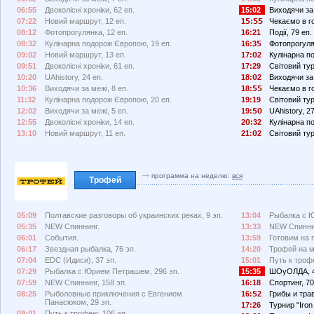
06:55
Двоколісні хроніки, 62 еп.
15:02
Виходячи за 
07:22
Новий маршрут, 12 еп.
1
:
Чекаємо в го
08:12
Фотопрогулянка, 12 еп.
16:21
Події, 79 еп.
08:32
Кулінарна подорож Європою, 19 еп.
16:3
Фотопрогуля
09:02
Новий маршрут, 13 еп.
17:
2
Кулінарна п
09:51
Двоколісні хроніки, 61 еп.
17:29
Світовий тур
10:20
UAhistory, 24 еп.
18:
2
Виходячи за 
10:36
Виходячи за межі, 8 еп.
18:
Чекаємо в го
11:32
Кулінарна подорож Європою, 20 еп.
19:19
Світовий тур
12:02
Виходячи за межі, 5 еп.
19:
UAhistory, 27
12:55
Двоколісні хроніки, 14 еп.
2
:32
Кулінарна п
13:10
Новий маршрут, 11 еп.
21:
2
Світовий тур
программа на неделю:
вся
Трофей
05:09
Полтавские разговоры об украинских реках, 9 эп.
13:04
Рыбалка с Ю
05:35
NEW Спиннинг.
13:33
NEW Спиннин
06:01
События.
13:59
Готовим на п
06:17
Звездная рыбалка, 76 эп.
14:20
Трофей на м
07:04
EDC (Идиси), 37 эп.
15:01
Путь к трофе
07:29
Рыбалка с Юрием Петрашем, 296 эп.
15:35
ШОуОЛДА, 4
07:59
NEW Спиннинг, 158 эп.
16:18
Спортинг, 70
08:25
Рыболовные приключения с Евгением
16:
2
Грибы и тра
Панасюком, 29 эп.
17:26
Турнир "Iron 
09:01
Путь к трофею, 106 эп.