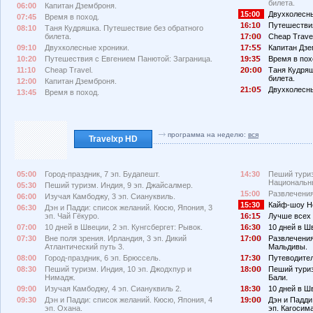
билета.
06:00
Капитан Дземброня.
15:00
Двухколесны
07:45
Время в поход.
16:1
Путешествия
08:10
Таня Кудряшка. Путешествие без обратного
билета.
17:
Cheap Travel
09:10
Двухколесные хроники.
17:
Капитан Дзе
10:20
Путешествия с Евгением Панютой: Заграница.
19:3
Время в пох
11:10
Cheap Travel.
2
:
Таня Кудряш
билета.
12:00
Капитан Дземброня.
21:
Двухколесны
13:45
Время в поход.
программа на неделю:
вся
Travelxp HD
05:00
Город-праздник, 7 эп. Будапешт.
14:30
Пеший туриз
Национальн
05:30
Пеший туризм. Индия, 9 эп. Джайсалмер.
15:00
Развлечения
06:00
Изучая Камбоджу, 3 эп. Сиануквиль.
15:30
Кайф-шоу Не
06:30
Дэн и Падди: список желаний. Кюсю, Япония, 3
эп. Чай Гёкуро.
16:1
Лучше всех 
07:00
10 дней в Швеции, 2 эп. Кунгсбергет: Рывок.
16:3
10 дней в Ш
07:30
Вне поля зрения. Ирландия, 3 эп. Дикий
17:
Развлечения
Атлантический путь 3.
Мальдивы.
08:00
Город-праздник, 6 эп. Брюссель.
17:3
Путеводител
08:30
Пеший туризм. Индия, 10 эп. Джодхпур и
18:
Пеший туриз
Нимадж.
Бали.
09:00
Изучая Камбоджу, 4 эп. Сиануквиль 2.
18:3
10 дней в Ш
09:30
Дэн и Падди: список желаний. Кюсю, Япония, 4
19:
Дэн и Падди
эп. Охана.
эп. Кагосима