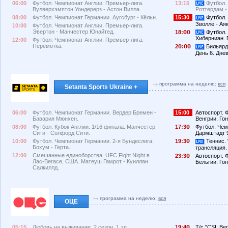
06:00
Футбол. Чемпионат Англии. Премьер-лига.
13:15
Футбол.
Вулверхэмптон Уондерерз - Астон Вилла.
Роттердам -
08:00
Футбол. Чемпионат Германии. Аугсбург - Кёльн.
15:30
Футбол.
Зволле - Ая
10:00
Футбол. Чемпионат Англии. Премьер-лига.
Эвертон - Манчестер Юнайтед.
18:
Футбол.
Хиберниан. 
12:00
Футбол. Чемпионат Англии. Премьер-лига.
Перемотка.
2
:
Бильярд.
День 6. Дне
программа на неделю:
вся
Setanta Sports Ukraine +
06:00
Футбол. Чемпионат Германии. Вердер Бремен -
15:00
Автоспорт. 
Бавария Мюнхен.
Венгрии. Гон
08:00
Футбол. Кубок Англии. 1/16 финала. Манчестер
17:3
Футбол. Чем
Сити - Солфорд Сити.
Дармштадт 9
10:00
Футбол. Чемпионат Германии. 2-я Бундеслига.
19:3
Теннис. 
Бохум - Герта.
трансляция.
12:00
Смешанные единоборства. UFC Fight Night в
23:3
Автоспорт. 
Лас-Вегасе, США. Матеуш Гамрот - Куиллан
Бельгии. Гон
Салкиллд.
программа на неделю:
вся
ОЦЕ
05:15
Любовь на выживание, 2 сезон, 1 эп.
19:4
Т/с "CSI: Вег