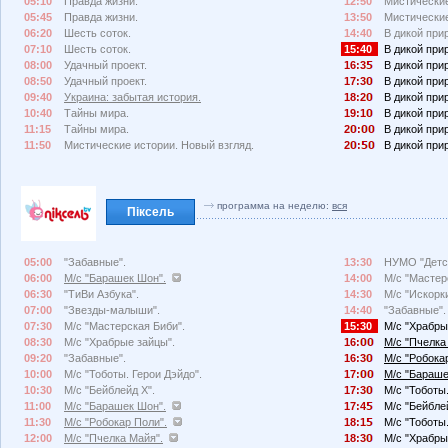
05:10
Правда жизни.
12:50
Мистические
05:45
Правда жизни.
13:50
Мистические
06:20
Шесть соток.
14:40
В дикой при
07:10
Шесть соток.
15:40
В дикой при
08:00
Удачный проект.
16:3
В дикой при
08:50
Удачный проект.
17:3
В дикой при
09:40
Украина: забытая история.
18:2
В дикой при
10:40
Тайны мира.
19:1
В дикой при
11:15
Тайны мира.
2
:
В дикой при
11:50
Мистические истории. Новый взгляд.
2
:
В дикой при
программа на неделю:
вся
Піксель
05:00
"Забавные".
13:30
НУМО "Детск
06:00
М/с "Барашек Шон".
14:00
М/с "Мастер
06:30
"ТиВи Азбука".
14:30
М/с "Искорк
07:00
"Звезды-малыши".
14:40
"Забавные".
07:30
М/с "Мастерская Биби".
15:30
М/с "Храбры
08:30
М/с "Храбрые зайцы".
16:
М/с "Пчелка
09:20
"Забавные".
16:3
М/с "Робока
10:00
М/с "Тоботы. Герои Дэйдо".
17:
М/с "Бараше
10:30
М/с "Бейблейд X".
17:3
М/с "Тоботы.
11:00
М/с "Барашек Шон".
17:4
М/с "Бейбле
11:30
М/с "Робокар Поли".
18:1
М/с "Тоботы.
12:00
М/с "Пчелка Майя".
18:3
М/с "Храбры