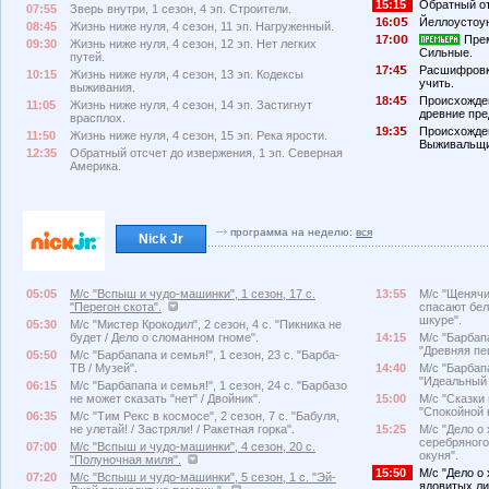
15:15
Обратный от
07:55
Зверь внутри, 1 сезон, 4 эп. Строители.
16:
Йеллоустоу
08:45
Жизнь ниже нуля, 4 сезон, 11 эп. Нагруженный.
17:
Прем
09:30
Жизнь ниже нуля, 4 сезон, 12 эп. Нет легких
Сильные.
путей.
17:4
Расшифровка
10:15
Жизнь ниже нуля, 4 сезон, 13 эп. Кодексы
учить.
выживания.
18:4
Происхожде
11:05
Жизнь ниже нуля, 4 сезон, 14 эп. Застигнут
древние пре
врасплох.
19:3
Происхожден
11:50
Жизнь ниже нуля, 4 сезон, 15 эп. Река ярости.
Выживальщи
12:35
Обратный отсчет до извержения, 1 эп. Северная
Америка.
программа на неделю:
вся
Nick Jr
05:05
М/с "Вспыш и чудо-машинки", 1 сезон, 17 с.
13:55
М/с "Щенячий
"Перегон скота".
спасают бел
шкуре".
05:30
М/с "Мистер Крокодил", 2 сезон, 4 с. "Пикника не
будет / Дело о сломанном гноме".
14:15
М/с "Барбапа
"Древняя пе
05:50
М/с "Барбапапа и семья!", 1 сезон, 23 с. "Барба-
ТВ / Музей".
14:40
М/с "Барбапа
"Идеальный 
06:15
М/с "Барбапапа и семья!", 1 сезон, 24 с. "Барбазо
не может сказать "нет" / Двойник".
15:00
М/с "Сказки 
"Спокойной н
06:35
М/с "Тим Рекс в космосе", 2 сезон, 7 с. "Бабуля,
не улетай! / Застряли! / Ракетная горка".
15:25
М/с "Дело о 
серебряного
07:00
М/с "Вспыш и чудо-машинки", 4 сезон, 20 с.
окуня".
"Полуночная миля".
15:50
М/с "Дело о 
07:20
М/с "Вспыш и чудо-машинки", 5 сезон, 1 с. "Эй-
ядовитых ли