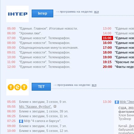
программа на неделю:
вся
Інтер
05:00
"Единые. Главное". Итоговые новости.
13:00
"Единые нов
06:00
"Хроники лжи".
14:00
"Единые нов
07:00
"Единые новости". Телемарафон.
15:00
"Единые нов
08:00
"Единые новости". Телемарафон.
16:
"Единые нов
09:00
Общенациональная минута молчания.
17:
"Единые нов
09:01
"Единые новости". Телемарафон.
18:
"Единые нов
10:00
"Единые новости". Телемарафон.
19:
"Единые нов
11:00
"Единые новости". Телемарафон.
19:1
"Красные ли
12:00
"Единые новости". Телемарафон.
2
:
"Факты неде
программа на неделю:
вся
ТЕТ
05:05
Ближе к звездам, 3 сезон, 9 эп.
13:30
М/ф "Эве
05:55
М/с "Казаки. Футбол".
США, 201
06:00
Ближе к звездам, 1 сезон, 39 эп.
фантазия
Хлоя Бенн
06:25
Ближе к звездам, 5 сезон, 11 эп.
Трэйнор
07:25
М/ф "4 сапога и барсук".
09:00
Ближе к звездам, 4 сезон, 7 эп.
Китай. Де
бабушкой.
10:00
Ближе к звездам, 5 сезон, 12 эп.
подрабаты