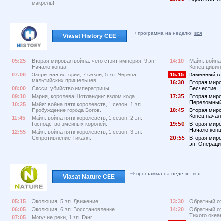
макрель!
программа на неделю:
вся
Viasat History CEE
05:25
Вторая мировая война: чего стоит империя, 9 эп.
14:10
Майя: война 
Начало конца.
Конец цивил
07:00
Запретная история, 7 сезон, 5 эп. Черепа
15:15
Каменный го
мальтийских пришельцев.
16:3
Вторая миро
08:00
Сисси: убийство императрицы.
Бесчестие.
09:10
Мария, королева Шотландии: взлом кода.
17:3
Вторая миро
Переломный
10:25
Майя: война пяти королевств, 1 сезон, 1 эп.
Пробуждение города Богов.
18:4
Вторая миро
Конец начал
11:45
Майя: война пяти королевств, 1 сезон, 2 эп.
Господство змеиных королей.
19:
Вторая миро
Начало конц
12:55
Майя: война пяти королевств, 1 сезон, 3 эп.
Сопротивление Тикаля.
2
:
Вторая миро
эп. Операци
программа на неделю:
вся
Viasat Nature CEE
05:15
Эволюция, 5 эп. Движение.
13:30
Обратный от
06:05
Эволюция, 6 эп. Восстановление.
14:20
Обратный от
Тихого океа
07:05
Могучие реки, 1 эп. Ганг.