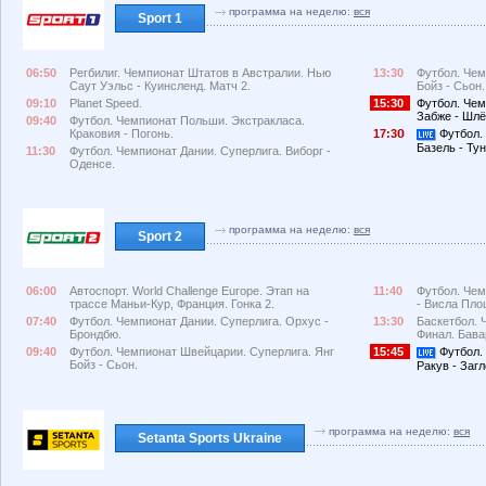
программа на неделю:
вся
Sport 1
06:50
Регбилиг. Чемпионат Штатов в Австралии. Нью
13:30
Футбол. Чем
Саут Уэльс - Куинсленд. Матч 2.
Бойз - Сьон.
09:10
Planet Speed.
15:30
Футбол. Чем
Забже - Шлё
09:40
Футбол. Чемпионат Польши. Экстракласа.
Краковия - Погонь.
17:3
Футбол.
Базель - Ту
11:30
Футбол. Чемпионат Дании. Суперлига. Виборг -
Оденсе.
программа на неделю:
вся
Sport 2
06:00
Автоспорт. World Challenge Europe. Этап на
11:40
Футбол. Чем
трассе Маньи-Кур, Франция. Гонка 2.
- Висла Пло
07:40
Футбол. Чемпионат Дании. Суперлига. Орхус -
13:30
Баскетбол. 
Брондбю.
Финал. Бава
09:40
Футбол. Чемпионат Швейцарии. Суперлига. Янг
15:45
Футбол.
Бойз - Сьон.
Ракув - Заг
программа на неделю:
вся
Setanta Sports Ukraine