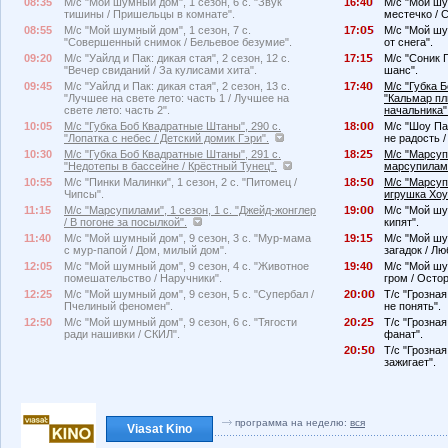
08:35
М/с "Мой шумный дом", 1 сезон, 6 с. "Звук
16:4
М/с "Мой шу
тишины / Пришельцы в комнате".
местечко / 
08:55
М/с "Мой шумный дом", 1 сезон, 7 с.
17:
М/с "Мой шу
"Совершенный снимок / Бельевое безумие".
от снега".
09:20
М/с "Уайлд и Пак: дикая стая", 2 сезон, 12 с.
17:1
М/с "Соник 
"Вечер свиданий / За кулисами хита".
шанс".
09:45
М/с "Уайлд и Пак: дикая стая", 2 сезон, 13 с.
17:4
М/с "Губка 
"Лучшее на свете лето: часть 1 / Лучшее на
"Кальмар пл
свете лето: часть 2".
начальника"
10:05
М/с "Губка Боб Квадратные Штаны", 290 с.
18:
М/с "Шоу Пат
"Лопатка с небес / Детский домик Гэри".
не радость 
10:30
М/с "Губка Боб Квадратные Штаны", 291 с.
18:2
М/с "Марсупи
"Недотепы в бассейне / Крёстный Тунец".
марсупилами
10:55
М/с "Пинки Малинки", 1 сезон, 2 с. "Питомец /
18:
М/с "Марсупи
Чипсы".
игрушка Хоу
11:15
М/с "Марсупилами", 1 сезон, 1 с. "Джейд-жонглер
19:
М/с "Мой шу
/ В погоне за посылкой".
кипят".
11:40
М/с "Мой шумный дом", 9 сезон, 3 с. "Мур-мама
19:1
М/с "Мой шу
с мур-папой / Дом, милый дом".
загадок / Л
12:05
М/с "Мой шумный дом", 9 сезон, 4 с. "Животное
19:4
М/с "Мой шу
помешательство / Наручники".
гром / Осто
12:25
М/с "Мой шумный дом", 9 сезон, 5 с. "Супербал /
2
:
Т/с "Грозная
Пчелиный феномен".
не понять".
12:50
М/с "Мой шумный дом", 9 сезон, 6 с. "Тягости
2
:2
Т/с "Грозная
ради нашивки / СКИЛ".
фанат".
2
:
Т/с "Грозная
зажигает".
программа на неделю:
вся
Viasat Kino