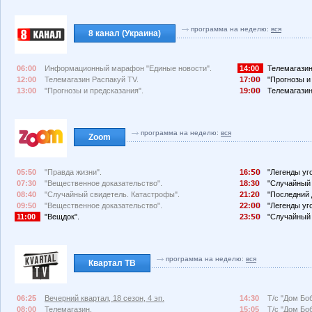
программа на неделю:
вся
8 канал (Украина)
06:00
Информационный марафон "Единые новости".
14:00
Телемагазин
12:00
Телемагазин Распакуй TV.
17:
"Прогнозы и
13:00
"Прогнозы и предсказания".
19:
Телемагазин
программа на неделю:
вся
Zoom
05:50
"Правда жизни".
16:
"Легенды уг
07:30
"Вещественное доказательство".
18:3
"Случайный 
08:40
"Случайный свидетель. Катастрофы".
21:2
"Последний 
09:50
"Вещественное доказательство".
22:
"Легенды уг
11:00
"Вещдок".
23:
"Случайный 
программа на неделю:
вся
Квартал ТВ
06:25
Вечерний квартал, 18 сезон, 4 эп.
14:30
Т/с "Дом Боб
08:00
Телемагазин.
15:05
Т/с "Дом Боб