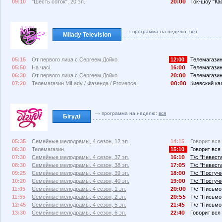
09:10
"Шесть соток", 20 эп.
2
:
Ток-шоу "Кас
программа на неделю:
вся
Milady Television
05:15
От первого лица с Сергеем Дойко.
12:00
Телемагазин
05:50
На часі.
16:
Телемагазин
06:30
От первого лица с Сергеем Дойко.
2
:
Телемагазин
07:20
Телемагазин MiLady / Фазенда / Provence.
:
Киевский ка
программа на неделю:
вся
Бігуді
05:35
Семейные мелодрамы, 4 сезон, 12 эп.
14:15
Говорит вся 
06:30
Телемагазин.
15:10
Говорит вся 
07:30
Семейные мелодрамы, 4 сезон, 37 эп.
16:1
Т/с "Невеста
08:30
Семейные мелодрамы, 4 сезон, 38 эп.
17:
Т/с "Невеста
09:25
Семейные мелодрамы, 4 сезон, 39 эп.
18:
Т/с "Постучи
10:20
Семейные мелодрамы, 4 сезон, 40 эп.
19:
Т/с "Постучи
11:05
Семейные мелодрамы, 4 сезон, 1 эп.
2
:
Т/с "Письмо 
11:55
Семейные мелодрамы, 4 сезон, 2 эп.
2
:
Т/с "Письмо 
12:45
Семейные мелодрамы, 4 сезон, 5 эп.
21:4
Т/с "Письмо 
13:30
Семейные мелодрамы, 4 сезон, 6 эп.
22:4
Говорит вся 