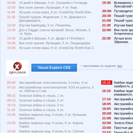
10:00
10 дней в Швеции, 3 эп. Сказания о Готланде.
19:3
Всемирное н
Луксорский 
10:30
Вне поля зрения. Ирландия, 4 эп. Корк.
2
:
Путеводител
11:00
Лучшие отели мира, 8 эп. One&Only Reethi Rah.
2
:3
Пеший туриз
11:30
Пеший туризм. Индонезия, 1 эп. Джакарта и
Джогджакарта.
21:
Пеший туриз
12:00
Изучая Камбоджу, 5 эп. Пномпень.
21:3
Изучая Камб
12:30
Дэн и Падди: список желаний. Кюсю, Япония, 5
22:
Вне поля зр
эп. Кура.
Атлантическ
13:00
10 дней в Швеции, 4 эп. Дрифт в Гётеборге.
22:3
Лучше всех 
Эфиопии.
13:30
Вне поля зрения. Ирландия, 5 эп. Лондондерри.
14:00
Лучшие отели мира, 9 эп. One&Only Reethi Rah 2.
программа на неделю:
вся
Viasat Explore CEE
05:50
Австралийские золотоискатели, 3 сезон, 4 эп.
15:10
Ковбои ледя
храбрость, д
07:15
Австралийские золотоискатели: SOS из шахты, 6
эп. Нейтан и Стив.
16:1
Ковбои ледян
извиваются 
08:15
Золотые войны в глуши, 1 эп.
17:1
Австралийски
09:10
Золотые войны в глуши, 2 эп.
18:
Австралийски
10:10
Золотые войны в глуши, 3 эп.
19:
Австралийски
11:10
Золотые войны в глуши, 4 эп.
2
:
Австралийски
12:05
Ковбои ледяных вод, 4 сезон, 4 эп. Большие
проблемы.
21:
Австралийски
13:05
Ковбои ледяных вод, 4 сезон, 5 эп. Король
22:
Золото Юкона
Тюрбо.
23:
Простые дал
14:05
Ковбои ледяных вод, 4 сезон, 6 эп. Святая
23:
Герои Ист-Ха