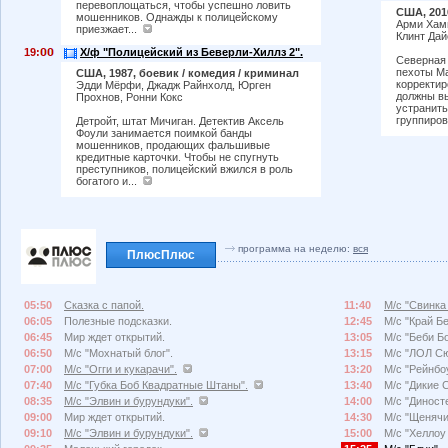
перевоплощаться, чтобы успешно ловить
США, 201
мошенников. Однажды к полицейскому
Арми Хамм
приезжает...
Клинт Дай
19:
Х/ф "Полицейский из Беверли-Хиллз 2".
Северная 
пехоты Ма
США, 1987, боевик / комедия / криминал
корректи
Эдди Мёрфи, Джадж Райнхолд, Юрген
должны в
Прохнов, Ронни Кокс
устранить
группиров
Детройт, штат Мичиган. Детектив Аксель
Фоули занимается поимкой банды
мошенников, продающих фальшивые
кредитные карточки. Чтобы не спугнуть
преступников, полицейский вжился в роль
богатого и...
программа на неделю:
вся
ПлюсПлюс
05:50
Сказка с папой.
11:40
М/с "Свинка
06:05
Полезные подсказки.
12:45
М/с "Край Б
06:45
Мир ждет открытий.
13:05
М/с "Беби Бо
06:50
М/с "Мохнатый блог".
13:15
М/с "ЛОЛ Сю
07:00
М/с "Огги и кукарачи".
13:20
М/с "Рейнбо
07:40
М/с "Губка Боб Квадратные Штаны".
13:40
М/с "Дикие 
08:35
М/с "Элвин и бурундуки".
14:00
М/с "Диносте
09:00
Мир ждет открытий.
14:30
М/с "Щенячи
09:10
М/с "Элвин и бурундуки".
15:00
М/с "Хеллоу 