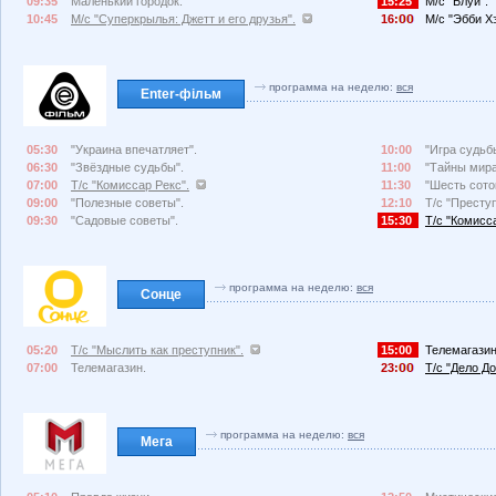
09:35
Маленький городок.
15:25
М/с "Блуи".
10:45
М/с "Суперкрылья: Джетт и его друзья".
16:
М/с "Эбби Х
программа на неделю:
вся
Enter-фільм
05:30
"Украина впечатляет".
10:00
"Игра судьб
06:30
"Звёздные судьбы".
11:00
"Тайны мира
07:00
Т/с "Комиссар Рекс".
11:30
"Шесть сото
09:00
"Полезные советы".
12:10
Т/с "Преступ
09:30
"Садовые советы".
15:30
Т/с "Комисс
программа на неделю:
вся
Сонце
05:20
Т/с "Мыслить как преступник".
15:00
Телемагазин
07:00
Телемагазин.
23:
Т/с "Дело До
программа на неделю:
вся
Мега