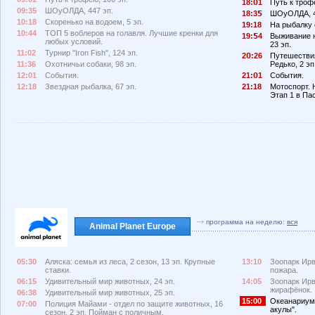
18:
1
Путь к трофе
09:35
ШОуОЛДА, 447 эп.
18:3
ШОуОЛДА, 4
10:18
Скоренько на водоем, 5 эп.
19:18
На рыбалку 
10:44
ТОП 5 воблеров на голавля. Лучшие кренки для
19:
4
Выживание н
любых условий.
23 эп.
11:02
Турнир "Iron Fish", 124 эп.
2
:26
Путешествия
11:36
Охотничьи собаки, 98 эп.
Редько, 2 эп
12:01
События.
21:
1
События.
12:18
Звездная рыбалка, 67 эп.
21:18
Мотоспорт. 
Этап 1 в Па
программа на неделю:
вся
Animal Planet Europe
05:30
Аляска: семья из леса, 2 сезон, 13 эп. Крупные
13:10
Зоопарк Ирв
ставки.
пожара.
06:15
Удивительный мир животных, 24 эп.
14:05
Зоопарк Ирв
жирафёнок.
06:38
Удивительный мир животных, 25 эп.
15:00
Океанариум,
07:00
Полиция Майами - отдел по защите животных, 16
акулы".
сезон, 2 эп. Пойман с поличным.