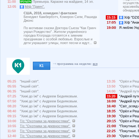
11:00
Премьера. Караоке на майдане, 14 эп.
осуществл
красивей
12:05
М/ф "Гринч".
обнаружив
США, 2018, комедия / фантазия
Бенедикт Камбербэтч, Кэмерон Сили, Рашида
15:15
Х/ф "DZI
Джонс
17:
Х/ф "Анак
19:
Я люблю Укра
По мотивам сказки Доктора Сьюза "Как Гринч
украл Рождество". Жители уединённого
городка Ктограда готовятся к зимним
праздникам с особой любовью. Взрослые и
дети украшают улицы, поют песни и ждут...
программа на неделю:
вся
К1
05:25
"Інший світ".
13:35
"Орёл и Реш
05:55
"Інший світ".
13:50
"Орёл и Реш
06:35
"Інший світ".
14:00
"Андрей пут
07:25
"Хижі до їжі" с Андреем Бедняковым.
15:20
"Андрей пут
07:50
"Хижі до їжі" с Андреем Бедняковым.
16:
"Андрей пут
08:20
"Хижі до їжі" с Андреем Бедняковым.
16:4
"Світ_огляд
08:40
"Хижі до їжі" с Андреем Бедняковым.
18:3
"Орёл и Реш
09:15
"Хижі до їжі" с Андреем Бедняковым.
19:3
"Орёл и Реш
10:00
Т/с "Охотники за древностями".
2
:1
"Орёл и Реш
10:55
Т/с "Охотники за древностями".
21:
"Покутные. 
11:50
Т/с "Охотники за древностями".
22:2
"Покутные. 
12:40
Т/с "Охотники за древностями".
23:3
"Орёл и Реш