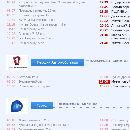
08:24
Історія та тест-драйв Jeep Wrangler. Чому він
17:13
Подорож у м
особливий?
17:4
Золота сере
09:07
Подорож у минуле, 15 еп.
18:28
Події, 59 еп.
09:35
Золота середина, 45 еп.
19:
Дістатися до 
10:24
Будуємо майбутнє, 4 еп.
19:32
Життя, Всесві
11:18
Життя, Всесвіт і все на світі, 8 еп.
2
:
2
А ти знав?, 
11:47
Зона ризику, 4 еп.
2
:23
Золота сере
12:02
А ти знав?, 13 еп.
21:1
Mazda MX-5 
12:23
Їжа. Енергія. Вода, 3 еп.
гоночному т
13:13
Зона ризику, 5 еп.
21:4
Життя, Всесві
программа на неделю:
вся
Перший Автомобільний
07:00
Автособытие.
12:00
ByCar драйв
09:00
Электромобили.
13:00
Мотоспорт. 
10:00
Семейный тест-драйв.
18:
Семейный те
программа на неделю:
вся
Терра
05:18
Фотопрогулянка, 2 еп.
14:00
Світовий тур
05:33
Кулінарна подорож Європою, 13 еп.
14:29
Легенди Оде
06:02
Виходячи за межі, 7 еп.
14:33
Кулінарна п