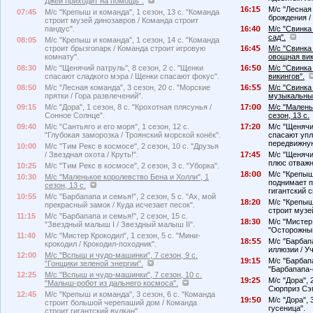
Джей приходит на помощь".
16:1
М/с "Лесная 
07:45
М/с "Крепыш и команда", 1 сезон, 13 с. "Команда
брождения /
строит музей динозавров / Команда строит
пандус".
16:4
М/с "Свинка 
сад".
08:05
М/с "Крепыш и команда", 1 сезон, 14 с. "Команда
строит брызгопарк / Команда строит игровую
16:4
М/с "Свинка 
комнату".
овощная вик
08:30
М/с "Щенячий патруль", 8 сезон, 2 с. "Щенки
16:
М/с "Свинка 
спасают сладкого мэра / Щенки спасают фокус".
викингов".
08:50
М/с "Лесная команда", 3 сезон, 20 с. "Морские
16:
М/с "Свинка
прятки / Гора развлечений".
музыкальны
09:15
М/с "Дора", 1 сезон, 8 с. "Крохотная плясунья /
17:
М/с "Малень
Сонное Солнце".
сезон, 13 с.
09:40
М/с "Сантьяго и его моря", 1 сезон, 12 с.
17:2
М/с "Щенячий
"Глубокая заморозка / Троянский морской конёк".
спасают упл
передвижную
10:00
М/с "Тим Рекс в космосе", 2 сезон, 10 с. "Друзья
/ Звездная охота / Круть!".
17:4
М/с "Щенячий
плюс отважн
10:25
М/с "Тим Рекс в космосе", 2 сезон, 3 с. "Уборка".
18:
М/с "Крепыш 
10:30
М/с "Маленькое королевство Бена и Холли", 1
поднимает п
сезон, 13 с.
гигантский с
10:55
М/с "Барбапапа и семья!", 2 сезон, 5 с. "Ах, мой
18:2
М/с "Крепыш 
прекрасный замок / Куда исчезает песок".
строит музе
11:15
М/с "Барбапапа и семья!", 2 сезон, 15 с.
18:3
М/с "Мистер 
"Звездный малыш I / Звездный малыш II".
"Осторожный
11:40
М/с "Мистер Крокодил", 1 сезон, 5 с. "Мини-
18:
М/с "Барбапа
крокодил / Крокодил-походник".
иллюзии / У
12:00
М/с "Вспыш и чудо-машинки", 7 сезон, 9 с.
19:1
М/с "Барбапа
"Гонщики зеленой энергии".
"Барбапапа-
12:25
М/с "Вспыш и чудо-машинки", 7 сезон, 10 с.
19:2
М/с "Дора", 
"Малыш-робот из дальнего космоса".
Сюрприз Сэ
12:45
М/с "Крепыш и команда", 3 сезон, 6 с. "Команда
19:
М/с "Дора", 
строит большой черепаший дом / Команда
гусеница".
строит гигантский вулкан".