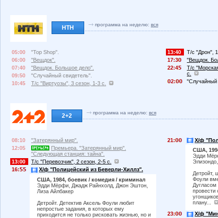
программа на неделю:
вся
НТН
05:00
"Top Shop".
13:40
Т/с "Дрон", 1
06:00
"Вещдок".
17:3
"Вещдок. Бо
07:40
"Вещдок. Большое дело".
22:4
Т/с "Морская
с.
09:50
"Случайный свидетель".
2:
"Случайный 
10:45
Т/с "Виртуозы", 3 сезон, 1-3 с.
программа на неделю:
вся
2+2
08:10
"Затерянный мир".
21:
Х/ф "По
12:05
Премьера. "Затерянный мир".
США, 199
"Следующая станция: тайна".
Эдди Мёрф
13:00
Т/с "Перевозчик", 2 сезон, 2-5 с.
Элизондо,
16:
Х/ф "Полицейский из Беверли-Хиллз".
Детройт, 
Фоули вм
США, 1984, боевик / комедия / криминал
Дугласом 
Эдди Мёрфи, Джадж Райнхолд, Джон Эштон,
провести 
Лиза Айлбакер
угонщиков
плану...
Детройт. Детектив Аксель Фоули любит
непростые задания, в которых ему
23:
Х/ф "Мин
приходится не только рисковать жизнью, но и