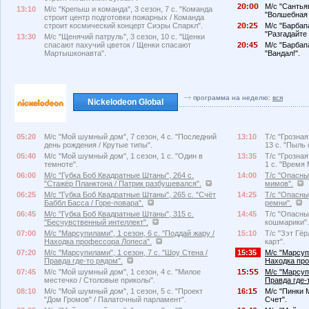
2
:
М/с "Сантьяг
13:10
М/с "Крепыш и команда", 3 сезон, 7 с. "Команда
"Волшебная 
строит центр подготовки пожарных / Команда
строит космический концерт Сиэры Спаркл".
2
:2
М/с "Барбапа
"Разгадайте з
13:30
М/с "Щенячий патруль", 3 сезон, 10 с. "Щенки
спасают пахучий цветок / Щенки спасают
2
:4
М/с "Барбапа
Мартышконавта".
"Вандал!".
программа на неделю:
вся
Nickelodeon Global
05:20
М/с "Мой шумный дом", 7 сезон, 4 с. "Последний
13:10
Т/с "Грозна
день рождения / Крутые типы".
13 с. "Пыль 
05:40
М/с "Мой шумный дом", 1 сезон, 1 с. "Один в
13:35
Т/с "Грозна
темноте".
1 с. "Время 
06:00
М/с "Губка Боб Квадратные Штаны", 264 с.
14:00
Т/с "Опасный
"Стажёр Планктона / Патрик разбушевался".
мимов".
06:25
М/с "Губка Боб Квадратные Штаны", 265 с. "Счёт
14:25
Т/с "Опасный
Баббл Басса / Горе-повара".
ремни".
06:45
М/с "Губка Боб Квадратные Штаны", 315 с.
14:45
Т/с "Опасный
"Бесчувственный интеллект".
кошмарики".
07:00
М/с "Марсупилами", 1 сезон, 6 с. "Поддай жару /
15:10
Т/с "Зэт Гёр
Находка профессора Лопеса".
карт".
07:20
М/с "Марсупилами", 1 сезон, 7 с. "Шоу Стена /
15:35
М/с "Марсупи
Правда где-то рядом".
Находка про
07:45
М/с "Мой шумный дом", 1 сезон, 4 с. "Милое
1
:
М/с "Марсупи
местечко / Столовые приколы".
Правда где-
08:10
М/с "Мой шумный дом", 1 сезон, 5 с. "Проект
16:1
М/с "Пинки М
"Дом Громов" / Палаточный парламент".
Счет".