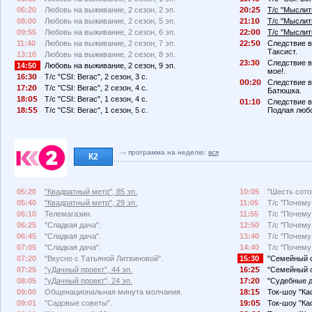
06:20
Любовь на выживание, 2 сезон, 2 эп.
2
:2
Т/с "Мыслить
08:00
Любовь на выживание, 2 сезон, 5 эп.
21:1
Т/с "Мыслить
09:55
Любовь на выживание, 2 сезон, 6 эп.
22:
Т/с "Мыслить
11:40
Любовь на выживание, 2 сезон, 7 эп.
22:
Следствие в
Таксист.
13:10
Любовь на выживание, 2 сезон, 8 эп.
23:3
Следствие в
14:50
Любовь на выживание, 2 сезон, 9 эп.
мое!.
16:3
Т/с "CSI: Вегас", 2 сезон, 3 с.
:2
Следствие в
17:2
Т/с "CSI: Вегас", 2 сезон, 4 с.
Батюшка.
18:
Т/с "CSI: Вегас", 1 сезон, 4 с.
1:1
Следствие в
18:
Т/с "CSI: Вегас", 1 сезон, 5 с.
Подлая люб
программа на неделю:
вся
К2
05:20
"Квадратный метр", 85 эп.
10:05
"Шесть соток
05:40
"Квадратный метр", 29 эп.
11:05
Т/с "Почему
06:10
Телемагазин.
11:55
Т/с "Почему
06:25
"Сладкая дача".
12:50
Т/с "Почему
06:45
"Сладкая дача".
13:40
Т/с "Почему
07:05
"Сладкая дача".
14:40
Т/с "Почему
07:20
"Вкусно с Татьяной Литвиновой".
15:30
"Семейный с
07:25
"уДачный проект", 44 эп.
16:2
"Семейный с
08:05
"уДачный проект", 24 эп.
17:2
"Судебные д
09:00
Общенациональная минута молчания.
18:1
Ток-шоу "Кас
09:01
"Садовые советы".
19:
Ток-шоу "Кас