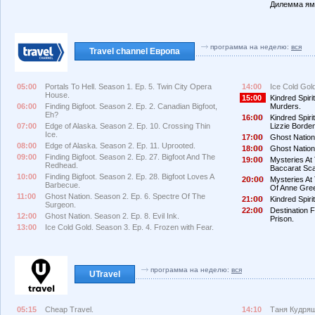
Дилемма ям
программа на неделю:
вся
Travel channel Европа
05:00
Portals To Hell. Season 1. Ep. 5. Twin City Opera
14:00
Ice Cold Gold
House.
15:00
Kindred Spiri
06:00
Finding Bigfoot. Season 2. Ep. 2. Canadian Bigfoot,
Murders.
Eh?
16:
Kindred Spir
07:00
Edge of Alaska. Season 2. Ep. 10. Crossing Thin
Lizzie Borde
Ice.
17:
Ghost Nation.
08:00
Edge of Alaska. Season 2. Ep. 11. Uprooted.
18:
Ghost Nation.
09:00
Finding Bigfoot. Season 2. Ep. 27. Bigfoot And The
19:
Mysteries At
Redhead.
Baccarat Sca
10:00
Finding Bigfoot. Season 2. Ep. 28. Bigfoot Loves A
2
:
Mysteries At 
Barbecue.
Of Anne Gre
11:00
Ghost Nation. Season 2. Ep. 6. Spectre Of The
21:
Kindred Spiri
Surgeon.
22:
Destination 
12:00
Ghost Nation. Season 2. Ep. 8. Evil Ink.
Prison.
13:00
Ice Cold Gold. Season 3. Ep. 4. Frozen with Fear.
программа на неделю:
вся
UTravel
05:15
Cheap Travel.
14:10
Таня Кудряш