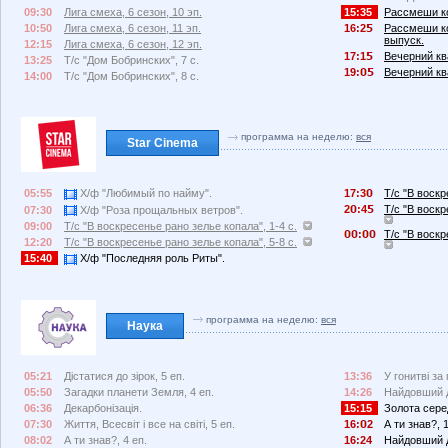
09:30
Лига смеха, 6 сезон, 10 эп.
15:35
Рассмеши ко
10:50
Лига смеха, 6 сезон, 11 эп.
16:2
Рассмеши ко
выпуск.
12:15
Лига смеха, 6 сезон, 12 эп.
17:1
Вечерний ква
13:25
Т/с "Дом Бобринских", 7 с.
19:
Вечерний ква
14:00
Т/с "Дом Бобринских", 8 с.
программа на неделю:
вся
Star Cinema
05:55
Х/ф "Любимый по найму".
17:3
Т/с "В воскр
2
:4
Т/с "В воскр
07:30
Х/ф "Роза прощальных ветров".
09:00
Т/с "В воскресенье рано зелье копала", 1-4 с.
:
Т/с "В воскр
12:20
Т/с "В воскресенье рано зелье копала", 5-8 с.
15:40
Х/ф "Последняя роль Риты".
программа на неделю:
вся
Наука
05:21
Дістатися до зірок, 5 еп.
13:36
У гонитві за
05:50
Загадки планети Земля, 4 еп.
14:26
Найдовший д
06:36
Декарбонізація.
15:15
Золота сере
07:30
Життя, Всесвіт і все на світі, 5 еп.
16:
2
А ти знав?, 
08:02
А ти знав?, 4 еп.
16:24
Найдовший д