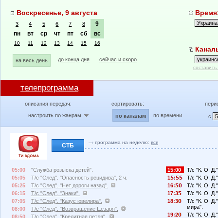
Воскресенье, 9 августа
Время:
9
3
4
5
6
7
8
пн
вт
ср
чт
пт
сб
вс
10
11
12
13
14
15
16
Каналы
до конца дня
сейчас и скоро
на весь день
составить
телепрограмма
описания передач:
сортировать:
пери
настроить по жанрам
по времени
по каналам
с
программа на неделю:
вся
СТБ
05:00
"Служба розыска детей".
15:00
Т/с "К. О. Д.
05:05
Т/с "След". "Опасность рецидива", 2 ч.
1
:
Т/с "К. О. Д
05:25
Т/с "След". "Нет дороги назад".
16:
Т/с "К. О. Д.
06:15
Т/с "След". "Знаки".
17:3
Т/с "К. О. Д
07:05
Т/с "След". "Казус ювелира".
18:3
Т/с "К. О. Д
мира".
08:00
Т/с "След". "Возвращение Цезаря".
19:2
Т/с "К. О. Д
08:50
Т/с "След". "Кредитная петля".