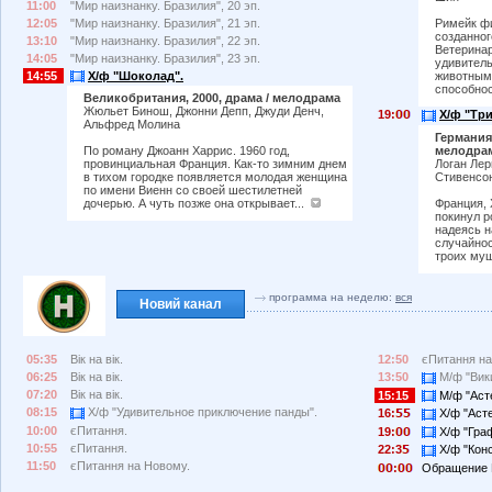
11:00
"Мир наизнанку. Бразилия", 20 эп.
12:05
"Мир наизнанку. Бразилия", 21 эп.
Римейк фи
созданног
13:10
"Мир наизнанку. Бразилия", 22 эп.
Ветеринар
14:05
"Мир наизнанку. Бразилия", 23 эп.
удивитель
14:55
Х/ф "Шоколад".
животными
способнос
Великобритания, 2000, драма / мелодрама
Жюльет Бинош, Джонни Депп, Джуди Денч,
19:
Х/ф "Три
Альфред Молина
Германия,
мелодра
По роману Джоанн Харрис. 1960 год,
Логан Ле
провинциальная Франция. Как-то зимним днем
Стивенсо
в тихом городке появляется молодая женщина
по имени Виенн со своей шестилетней
Франция, 
дочерью. А чуть позже она открывает...
покинул р
надеясь н
случайнос
троих муш
программа на неделю:
вся
Новий канал
05:35
Вік на вік.
12:50
єПитання на
06:25
Вік на вік.
13:50
М/ф "Вики
07:20
Вік на вік.
15:15
М/ф "Асте
08:15
Х/ф "Удивительное приключение панды".
16:
Х/ф "Асте
10:00
єПитання.
19:
Х/ф "Граф
10:55
єПитання.
22:3
Х/ф "Конс
11:50
єПитання на Новому.
:
Обращение 