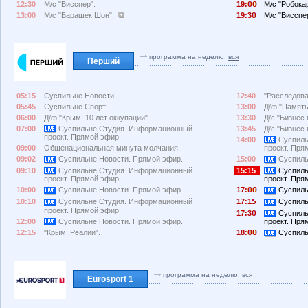
12:30
М/с "Висспер".
19:
М/с "Робока
13:00
М/с "Барашек Шон".
19:3
М/с "Висспе
программа на неделю:
вся
Перший
05:15
Суспильне Новости.
12:40
"Расследова
05:45
Суспильне Спорт.
13:00
Д/ф "Память.
06:00
Д/ф "Крым: 10 лет оккупации".
13:30
Д/с "Бизнес 
07:00
Суспильне Студия. Информационный
13:45
Д/с "Бизнес 
проект. Прямой эфир.
14:00
Суспиль
09:00
Общенациональная минута молчания.
проект. Пря
09:02
Суспильне Новости. Прямой эфир.
15:00
Суспиль
09:10
Суспильне Студия. Информационный
15:15
Суспиль
проект. Прямой эфир.
проект. Пря
10:00
Суспильне Новости. Прямой эфир.
17:
Суспиль
10:10
Суспильне Студия. Информационный
17:1
Суспиль
проект. Прямой эфир.
17:3
Суспиль
12:00
Суспильне Новости. Прямой эфир.
проект. Пря
12:15
"Крым. Реалии".
18:
Суспиль
программа на неделю:
вся
Eurosport 1