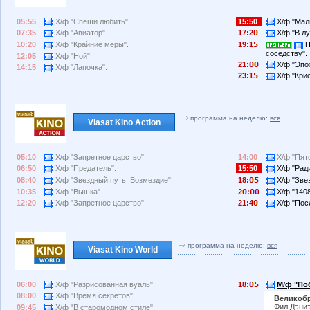
05:55
Х/ф "Спеши любить".
15:50
Х/ф "Маль
07:35
Х/ф "Авиатор".
17:2
Х/ф "В лу
10:20
Х/ф "Крайние меры".
19:1
П
соседству".
12:05
Х/ф "Ной".
21:
Х/ф "Эпох
14:15
Х/ф "Лапочка".
23:1
Х/ф "Крис
программа на неделю:
вся
Viasat Kino Action
05:10
Х/ф "Запретное царство".
14:00
Х/ф "Пят
06:50
Х/ф "Предатель".
15:50
Х/ф "Ради
08:40
Х/ф "Звездный путь: Возмездие".
18:
Х/ф "Звез
10:35
Х/ф "Вышка".
2
:
Х/ф "1408
12:20
Х/ф "Запретное царство".
21:4
Х/ф "Пос
программа на неделю:
вся
Viasat Kino World
06:00
Х/ф "Разрисованная вуаль".
18:
М/ф "Поб
08:00
Х/ф "Время секретов".
Великобр
Фил Дэниэ
09:45
Х/ф "В старомодном стиле".