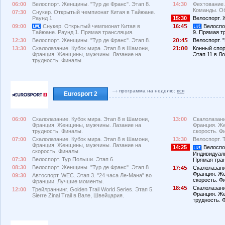
06:00
Велоспорт. Женщины. "Тур де Франс". Этап 8.
14:30
Фехтование.
Команды. Об
07:30
Снукер. Открытый чемпионат Китая в Тайюане.
Раунд 1.
15:30
Велоспорт. 
09:00
Снукер. Открытый чемпионат Китая в
16:4
Велоспор
Тайюане. Раунд 1. Прямая трансляция.
9. Прямая т
12:30
Велоспорт. Женщины. "Тур де Франс". Этап 8.
2
:4
Велоспорт. 
13:30
Скалолазание. Кубок мира. Этап 8 в Шамони,
21:
Конный спорт
Франция. Женщины, мужчины. Лазание на
Этап 11 в Л
трудность. Финалы.
программа на неделю:
вся
Eurosport 2
06:00
Скалолазание. Кубок мира. Этап 8 в Шамони,
13:00
Скалолазани
Франция. Женщины, мужчины. Лазание на
Франция. Ж
трудность. Финалы.
скорость. Ф
07:00
Скалолазание. Кубок мира. Этап 8 в Шамони,
13:30
Велоспорт. 
Франция. Женщины, мужчины. Лазание на
14:25
Велоспор
скорость. Финалы.
Индивидуаль
07:30
Велоспорт. Тур Польши. Этап 6.
Прямая тра
08:30
Велоспорт. Женщины. "Тур де Франс". Этап 8.
17:4
Скалолазани
Франция. Ж
09:30
Автоспорт. WEC. Этап 3. "24 часа Ле-Мана" во
скорость. Ф
Франции. Лучшие моменты.
18:4
Скалолазани
12:00
Трейлраннинг. Golden Trail World Series. Этап 5.
Франция. Ж
Sierre Zinal Trail в Вале, Швейцария.
трудность. 