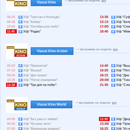
программа на неделю:
вся
Viasat Kino
06:25
Х/ф "Тристан и Изольда".
13:3
Х/ф "Суф
08:30
Х/ф "Бобер".
1
:1
Х/ф "Бел
10:00
Х/ф "Октябрьское небо".
17:
Х/ф "Спе
11:45
Х/ф "Радио".
18:4
Х/ф "Мем
программа на неделю:
вся
Viasat Kino Action
05:25
Х/ф "Проклятая".
14:4
Х/ф "Выш
07:10
Х/ф "Вышка".
16:2
Х/ф "Пят
08:50
Х/ф "Дни грома".
18:1
Х/ф "Дни 
10:35
Х/ф "Пятое измерение".
2
:
Х/ф "Тихо
12:30
Х/ф "Три дня на побег".
21:3
Х/ф "Слое
программа на неделю:
вся
Viasat Kino World
05:00
Х/ф "Без ума от любви".
12:50
Х/ф "Двор
06:35
Х/ф "Лучшее лето".
1
:
Х/ф "Гром
07:55
Х/ф "Маленькая ведьма".
16:2
Х/ф "Из н