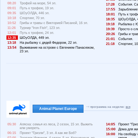
08:20
Трофей на море, 54 эп.
17:28
События. Car
09:01
Путь к трофею, 19 эп.
17:
Зарыбление
09:35
ШОуОЛДА, 446 эп.
18:
1
Путь к трофе
10:18
Спортинг, 70 эп.
18:3
ШОуОЛДА, 4
10:52
Грибы и травы с Викторией Писаной, 16 эп.
19:18
Рыбалка с Ю
11:26
Турнир "Iron Fish", 123 эп.
19:39
Просто о сл
12:01
Путь к трофею, 24 эп.
2
:26
Грибы и тра
12:35
ШОуОЛДА, 449 эп.
21:
1
События.
13:18
На рыбалку с дядей Федором, 22 эп.
21:18
Спортинг, 10
13:
4
Выживание на острове с Евгением Панасюком,
23 эп.
программа на неделю:
вся
Animal Planet Europe
05:30
Аляска: семья из леса, 2 сезон, 15 эп. Выжить
14:
Проект "Гриз
или умереть.
1
:
Дома для жив
06:15
Проект "Гризли", 3 эп. А как же Боб?
16:
На свободу с
07:00
Зоопарк Ирвинов, 4 сезон, 5 эп. Крошечные, но
героя.