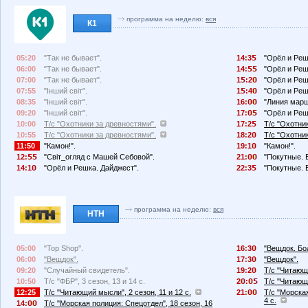
программа на неделю:
вся
К1
05:20
"Так не бывает".
14:3
"Орёл и Реш
06:00
"Так не бывает".
14:
"Орёл и Реш
07:00
"Так не бывает".
1
:2
"Орёл и Реш
07:55
"Інший світ".
1
:4
"Орёл и Реш
08:35
"Інший світ".
16:
"Линия марш
09:20
"Інший світ".
17:
"Орёл и Реш
10:00
Т/с "Охотники за древностями".
17:2
Т/с "Охотни
10:55
Т/с "Охотники за древностями".
18:2
Т/с "Охотни
11:50
"Камон!".
19:1
"Камон!".
12:
"Світ_огляд с Машей Себовой".
21:
"Покутные. 
14:1
"Орёл и Решка. Дайджест".
22:3
"Покутные. 
программа на неделю:
вся
НТН
05:00
"Top Shop".
16:3
"Вещдок. Бо
06:00
"Вещдок".
17:3
"Вещдок".
09:20
"Случайный свидетель".
19:2
Т/с "Читающи
10:50
Т/с "ФБР", 3 сезон, 13 и 14 с.
2
:
Т/с "Читающи
12:25
Т/с "Читающий мысли", 2 сезон, 11 и 12 с.
21:
Т/с "Морская
4 с.
14:
Т/с "Морская полиция: Спецотдел", 18 сезон, 16