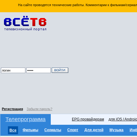
На сайте проводятся технические работы. Комментарии к фильмам/сериал
Регистрация
Забыли пароль?
Телепрограмма
EPG провайдерам
для iOS / Androi
Фильмы
Сериалы
Спорт
Для детей
Музыка
Ин
Все