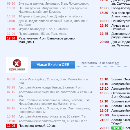
09:30
Вне поля зрения. Ирландия, 5 эп. Лондондерри.
эп. Сакурад
10:00
Пеший туризм. Индонезия, 2 эп. Гора Бромо и
18:
Город-праздн
Национальный парк Комодо.
18:3
Вне поля зр
10:30
10 дней в Швеции, 4 эп. Дрифт в Гётеборге.
Атлантическ
11:00
Дэн и Падди: список желаний. Кюсю, Япония, 5
19:
Пеший туриз
эп. Кура.
19:3
Лучше всех 
11:30
Изучая Камбоджу, 5 эп. Пномпень.
Эфиопии.
12:00
Путеводитель, 53 эп. Тель-Авив.
19:4
Достопримеч
разрушенны
12:30
Развлечения, 4 эп. Банановое дерево,
Мальдивы.
2
:
Дэн и Падди
эп. Фукуока.
программа на неделю:
вся
Viasat Explore CEE
05:30
Герои Ист-Харбор, 2 сезон, 6 эп. Может быть и
13:1
Золото Юкона
лед.
14:1
Австралийски
06:25
Австралийские ловцы быков, 2 сезон, 7 эп.
1
:1
Австралийски
07:15
Австралийские охотники на лобстеров, 4 сезон, 4
16:
Охотники за
эп.
2 эп. Опера
08:15
Масштабные инженерные ошибки, 5 сезон, 3 эп.
17:1
Золотые вой
Неразбериха с краном на Манхэттене.
18:1
Золото Юкона
09:15
Герои Ист-Харбор, 3 сезон, 9 эп. Опытные руки,
19:
Австралийски
неведомые планы.
2
:
Австралийски
10:10
Австралийские золотоискатели, 10 сезон, 7 эп.
21:
Золото Юкона
11:10
Австралийские золотоискатели, 10 сезон, 8 эп.
"Умри".
12:05
Поезд под землей, 10 эп.
22:
Прем