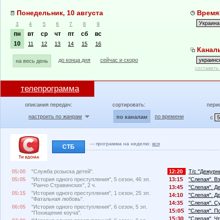
Понедельник, 10 августа
Время:
3
4
5
6
7
8
9
пн
вт
ср
чт
пт
сб
вс
10
11
12
13
14
15
16
Каналы
до конца дня
сейчас и скоро
на весь день
составить
телепрограмма
описания передач:
сортировать:
пери
настроить по жанрам
по времени
по каналам
с
программа на неделю:
вся
СТБ
05:00
"Служба розыска детей".
12:20
Т/с "Дежурны
05:05
"История одного преступления", 5 сезон, 46 эп.
13:1
"Слепая". В
"Ранчо Стравинских", 2 ч.
13:4
"Слепая". Д
05:15
"История одного преступления", 1 сезон, 25 эп.
14:1
"Слепая". Д
"Фатальная любовь".
14:3
"Слепая". С
06:05
"История одного преступления", 6 сезон, 5 эп.
1
:
"Слепая". П
"Похищение коуча".
1
:3
"Слепая". Чт