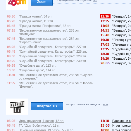
Zoom
05:50
"Правда жизни", 34 эп.
12:30
"Вещдок", 1
06:20
"Правда жизни", 119 эп.
13:1
"Вещдок", 2 
06:45
"Правда жизни. Профессии", 42 эп.
14:
"Вещдок", 2 
07:15
"Вещественное доказательство", 283 эп.
14:
"Вещдок", 3 
"Ломщики".
1
:4
"Вещдок", 3 
07:45
"Вещественное доказательство", 284 эп.
16:3
"Легенды уго
"Сорвать банк".
17:
"Легенды уго
08:25
"Случайный свидетель. Катастрофы", 227 эп.
17:3
"Судебные де
08:45
"Случайный свидетель. Катастрофы", 228 эп.
18:3
"Судебные де
09:00
"Случайный свидетель. Катастрофы", 229 эп.
19:2
"Вещдок", 3
09:20
"Случайный свидетель. Катастрофы", 230 эп.
2
:
"Вещдок", 3 
09:35
"Судебные дела", 113 эп.
10:30
"Судебные дела", 114 эп.
11:20
"Вещественное доказательство", 285 эп. "Сделка
со смертью".
11:55
"Вещественное доказательство", 287 эп. "Пароль
"Джокер".
программа на неделю:
вся
Квартал ТВ
05:05
Игры приколов, 1 сезон, 12 эп.
14:1
Рассмеши ко
05:45
Т/с "Дом Бобринских", 11 с.
1
:
Игры приколо
06:15
Вечерний квартал, 19 сезон, 5 и 6 эп.
16:
Игры приколо