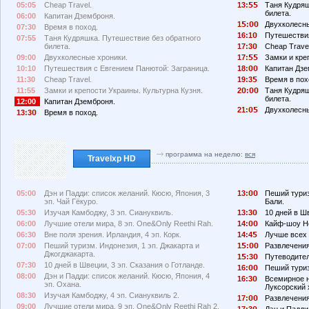
05:05
Cheap Travel.
13:
Таня Кудряш
билета.
06:00
Капитан Дземброня.
1
:
Двухколесны
07:30
Время в поход.
16:1
Путешествия
07:55
Таня Кудряшка. Путешествие без обратного
билета.
17:3
Cheap Travel
09:00
Двухколесные хроники.
17:
Замки и кре
10:10
Путешествия с Евгением Панютой: Заграница.
18:
Капитан Дзе
11:30
Cheap Travel.
19:3
Время в пох
11:55
Замки и крепости Украины. Культурна Кузня.
2
:
Таня Кудряш
билета.
12:00
Капитан Дземброня.
21:
Двухколесны
13:3
Время в поход.
программа на неделю:
вся
Travelxp HD
05:00
Дэн и Падди: список желаний. Кюсю, Япония, 3
13:
Пеший туриз
эп. Чай Гёкуро.
Бали.
05:30
Изучая Камбоджу, 3 эп. Сиануквиль.
13:3
10 дней в Ш
06:00
Лучшие отели мира, 8 эп. One&Only Reethi Rah.
14:
Кайф-шоу Не
06:30
Вне поля зрения. Ирландия, 4 эп. Корк.
14:4
Лучше всех 
07:00
Пеший туризм. Индонезия, 1 эп. Джакарта и
1
:
Развлечения
Джогджакарта.
1
:3
Путеводител
07:30
10 дней в Швеции, 3 эп. Сказания о Готланде.
16:
Пеший туриз
08:00
Дэн и Падди: список желаний. Кюсю, Япония, 4
16:3
Всемирное н
эп. Охана.
Луксорский 
08:30
Изучая Камбоджу, 4 эп. Сиануквиль 2.
17:
Развлечения
09:00
Лучшие отели мира, 9 эп. One&Only Reethi Rah 2.
17:3
Дэн и Падди