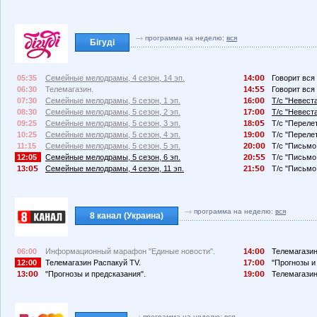
программа на неделю:
вся
Бігуді
05:35
Семейные мелодрамы, 4 сезон, 14 эп.
14:
Говорит вся 
06:30
Телемагазин.
14:
Говорит вся 
07:30
Семейные мелодрамы, 5 сезон, 1 эп.
16:
Т/с "Невеста
08:30
Семейные мелодрамы, 5 сезон, 2 эп.
17:
Т/с "Невеста
09:25
Семейные мелодрамы, 5 сезон, 3 эп.
18:
Т/с "Перелет
10:25
Семейные мелодрамы, 5 сезон, 4 эп.
19:
Т/с "Перелет
11:15
Семейные мелодрамы, 5 сезон, 5 эп.
2
:
Т/с "Письмо 
12:05
Семейные мелодрамы, 5 сезон, 6 эп.
2
:
Т/с "Письмо 
13:
Семейные мелодрамы, 4 сезон, 11 эп.
21:
Т/с "Письмо 
программа на неделю:
вся
8 канал (Украина)
06:00
Информационный марафон "Единые новости".
14:
Телемагазин
12:00
Телемагазин Распакуй TV.
17:
"Прогнозы и
13:
"Прогнозы и предсказания".
19:
Телемагазин
программа на неделю:
вся