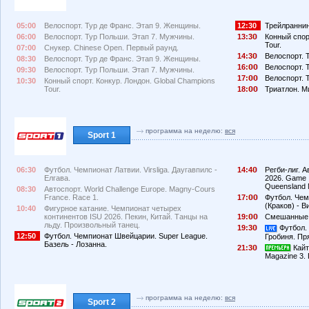
05:00
Велоспорт. Тур де Франс. Этап 9. Женщины.
12:30
Трейлраннин
06:00
Велоспорт. Тур Польши. Этап 7. Мужчины.
13:3
Конный спор
Tour.
07:00
Снукер. Chinese Open. Первый раунд.
14:3
Велоспорт. 
08:30
Велоспорт. Тур де Франс. Этап 9. Женщины.
16:
Велоспорт. 
09:30
Велоспорт. Тур Польши. Этап 7. Мужчины.
17:
Велоспорт. 
10:30
Конный спорт. Конкур. Лондон. Global Champions
Tour.
18:
Триатлон. М
программа на неделю:
вся
Sport 1
06:30
Футбол. Чемпионат Латвии. Virsliga. Даугавпилс -
14:4
Регби-лиг. А
Елгава.
2026. Game I
Queensland 
08:30
Автоспорт. World Challenge Europe. Magny-Cours
France. Race 1.
17:
Футбол. Чем
(Краков) - В
10:40
Фигурное катание. Чемпионат четырех
континентов ISU 2026. Пекин, Китай. Танцы на
19:
Смешанные 
льду. Произвольный танец.
19:3
Футбол. 
12:50
Футбол. Чемпионат Швейцарии. Super League.
Гробиня. Пр
Базель - Лозанна.
21:3
Кайт
Magazine 3.
программа на неделю:
вся
Sport 2