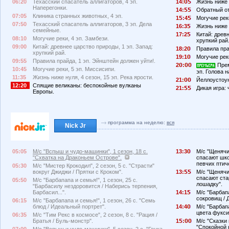
06:20
Техасский спасатель аллигаторов, 4 эп.
14:
Жизнь ниже н
Наперегонки.
14:
Обратный от
07:05
Клиника странных животных, 4 эп.
1
:4
Могучие рек
07:50
Техасский спасатель аллигаторов, 3 эп. Дела
16:3
Жизнь ниже н
семейные.
17:2
Китай: древ
08:10
Могучие реки, 4 эп. Замбези.
хрупкий рай
09:00
Китай: древнее царство природы, 1 эп. Запад:
18:2
Правила пра
хрупкий рай.
19:1
Могучие рек
09:55
Правила прайда, 1 эп. Эйнштейн должен уйти!.
2
:
Прем
10:45
Могучие реки, 5 эп. Миссисипи.
эп. Голова н
11:35
Жизнь ниже нуля, 4 сезон, 15 эп. Река ярости.
21:
Йеллоустоу
12:20
Спящие великаны: беспокойные вулканы
21:
Дикая игра: 
Европы.
программа на неделю:
вся
Nick Jr
05:05
М/с "Вспыш и чудо-машинки", 1 сезон, 18 с.
13:3
М/с "Щенячий
"Схватка на Драконьем Острове".
спасают шко
певчих птиче
05:30
М/с "Мистер Крокодил", 2 сезон, 5 с. "Страсти"
вокруг Джиджи / Прятки с Кроком".
13:
М/с "Щенячий
спасают ста
05:50
М/с "Барбапапа и семья!", 1 сезон, 25 с.
лошадку".
"Барбасилу нездоровится / Наберись терпения,
Барбасил...".
14:1
М/с "Барбапа
сокровищ / 
06:15
М/с "Барбапапа и семья!", 1 сезон, 26 с. "Семь
блюд / Идеальный портрет".
14:4
М/с "Барбапа
цвета фуксии
06:35
М/с "Тим Рекс в космосе", 2 сезон, 8 с. "Рация /
Братья / Буль-монстр".
1
:
М/с "Сказки 
"Спокойной н