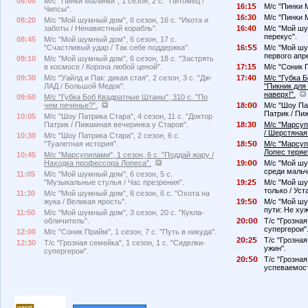
08:00
М/с "Пинки Малинки", 1 сезон, 2 с. "Питомец /
16:1
М/с "Пинки М
Чипсы".
16:3
М/с "Пинки М
08:20
М/с "Мой шумный дом", 6 сезон, 16 с. "Икота и
заботы / Ненавистный корабль".
16:4
М/с "Мой шу
перекус".
08:45
М/с "Мой шумный дом", 6 сезон, 17 с.
"Счастливый удар / Так себе поддержка".
16:
М/с "Мой шу
первого апр
09:10
М/с "Мой шумный дом", 6 сезон, 18 с. "Застрять
в космосе / Корона любой ценой".
17:1
М/с "Соник П
09:30
М/с "Уайлд и Пак: дикая стая", 2 сезон, 3 с. "Дж-
17:4
М/с "Губка 
ЛАД / Большой Медок".
"Пикник для
наверх!".
09:50
М/с "Губка Боб Квадратные Штаны", 310 с. "По
чем печенье?".
18:
М/с "Шоу Пат
Патрик / Пи
10:05
М/с "Шоу Патрика Стара", 4 сезон, 11 с. "Доктор
Патрик / Пижамная вечеринка у Старов".
18:3
М/с "Марсупи
/ Шерстяная
10:30
М/с "Шоу Патрика Стара", 2 сезон, 6 с.
"Туалетная история".
18:
М/с "Марсуп
Лопес теряет
10:45
М/с "Марсупилами", 1 сезон, 6 с. "Поддай жару /
Находка профессора Лопеса".
19:
М/с "Мой шу
среди мальч
11:05
М/с "Мой шумный дом", 6 сезон, 5 с.
"Музыкальные стулья / Час презрения".
19:2
М/с "Мой шум
только / Уст
11:30
М/с "Мой шумный дом", 6 сезон, 6 с. "Охота на
жука / Великая ярость".
19:
М/с "Мой шу
пути: Не хуж
11:50
М/с "Мой шумный дом", 3 сезон, 20 с. "Кукла-
обличитель".
2
:
Т/с "Грозная
супергерои"
12:00
М/с "Соник Прайм", 1 сезон, 7 с. "Путь в никуда".
2
:2
Т/с "Грозная
12:30
Т/с "Грозная семейка", 1 сезон, 1 с. "Сиделки-
ужин".
супергерои".
2
:
Т/с "Грозная
успеваемост