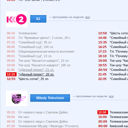
программа на неделю:
вся
К2
06:10
Телемагазин.
13:
"Шесть соток
06:25
Т/с "Кровавые цветы", 2 сезон, 18 с.
14:4
"Семейный с
07:15
"Семейный суд", 35 эп.
1
:3
"Семейный с
08:05
"Семейный суд", 100 эп.
16:2
"Семейный с
09:00
Общенациональная минута молчания.
17:1
Т/с "Почему
09:01
"Семейный суд", 13 эп.
18:1
Т/с "Почему
09:55
Ток-шоу "Касается каждого", 13 эп.
19:
Ток-шоу "Кас
10:50
Ток-шоу "Касается каждого", 195 эп.
19:
Ток-шоу "Кас
11:45
"уДачный проект", 21 эп.
2
:
"Семейный с
12:10
"уДачный проект", 28 эп.
21:4
"Семейный с
12:
"Шесть соток", 25 эп.
22:3
"Семейный с
программа на неделю:
вся
Milady Television
05:15
От первого лица с Сергеем Дойко.
12:00
Телемагазин
05:50
На часі.
16:
Телемагазин
06:30
От первого лица с Сергеем Дойко.
2
:
Телемагазин
07:20
Телемагазин MiLady / Фазенда / Provence.
:
Киевский ка