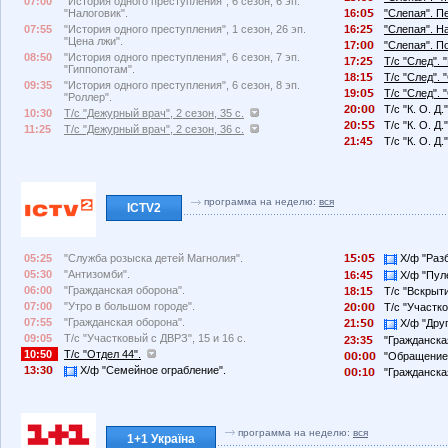
07:00
"История одного преступления", 6 сезон, 6 эп.
"Налоговик".
16:
"Слепая". П
07:55
"История одного преступления", 1 сезон, 26 эп.
16:2
"Слепая". Н
"Цена лжи".
17:
"Слепая". П
08:50
"История одного преступления", 6 сезон, 7 эп.
17:2
Т/с "След". 
"Гиппопотам".
18:1
Т/с "След".
09:35
"История одного преступления", 6 сезон, 8 эп.
19:
Т/с "След".
"Роллер".
2
:
Т/с "К. О. Д.
10:30
Т/с "Дежурный врач", 2 сезон, 35 с.
2
:
Т/с "К. О. Д
11:25
Т/с "Дежурный врач", 2 сезон, 36 с.
21:4
Т/с "К. О. Д.
программа на неделю:
вся
ICTV2
05:25
"Служба розыска детей Магнолия".
1
:
Х/ф "Разб
05:30
"Антизомби".
16:4
Х/ф "Пул
06:00
"Гражданская оборона".
18:1
Т/с "Вскрыти
07:00
"Утро в большом городе".
2
:
Т/с "Участко
07:55
"Гражданская оборона".
21:
Х/ф "Друг
09:05
Т/с "Участковый с ДВРЗ", 15 и 16 с.
23:3
"Гражданская
10:50
Т/с "Отдел 44".
:
"Обращение
13:3
Х/ф "Семейное ограбление".
:1
"Гражданская
программа на неделю:
вся
1+1 Україна