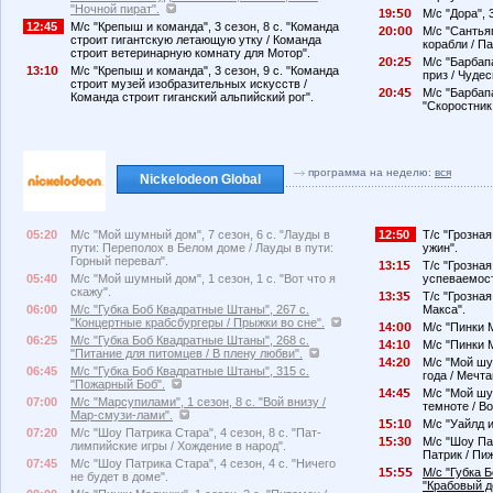
"Ночной пират".
19:
М/с "Дора", 
12:45
М/с "Крепыш и команда", 3 сезон, 8 с. "Команда
2
:
М/с "Сантьяг
строит гигантскую летающую утку / Команда
корабли / Па
строит ветеринарную комнату для Мотор".
2
:2
М/с "Барбапа
13:1
М/с "Крепыш и команда", 3 сезон, 9 с. "Команда
приз / Чуде
строит музей изобразительных искусств /
2
:4
М/с "Барбапа
Команда строит гиганский альпийский рог".
"Скоростник,
программа на неделю:
вся
Nickelodeon Global
05:20
М/с "Мой шумный дом", 7 сезон, 6 с. "Лауды в
12:50
Т/с "Грозная
пути: Переполох в Белом доме / Лауды в пути:
ужин".
Горный перевал".
13:1
Т/с "Грозная
05:40
М/с "Мой шумный дом", 1 сезон, 1 с. "Вот что я
успеваемост
скажу".
13:3
Т/с "Грозная
06:00
М/с "Губка Боб Квадратные Штаны", 267 с.
Макса".
"Концертные крабсбургеры / Прыжки во сне".
14:
М/с "Пинки М
06:25
М/с "Губка Боб Квадратные Штаны", 268 с.
14:1
М/с "Пинки М
"Питание для питомцев / В плену любви".
14:2
М/с "Мой шу
06:45
М/с "Губка Боб Квадратные Штаны", 315 с.
года / Мечт
"Пожарный Боб".
14:4
М/с "Мой шу
07:00
М/с "Марсупилами", 1 сезон, 8 с. "Вой внизу /
темноте / Во
Мар-смузи-лами".
1
:1
М/с "Уайлд и
07:20
М/с "Шоу Патрика Стара", 4 сезон, 8 с. "Пат-
1
:3
М/с "Шоу Пат
лимпийские игры / Хождение в народ".
Патрик / Пи
07:45
М/с "Шоу Патрика Стара", 4 сезон, 4 с. "Ничего
1
:
М/с "Губка 
не будет в доме".
"Крабовый д