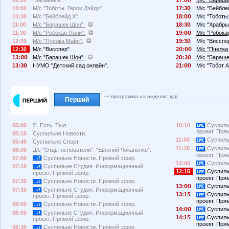
10:00
М/с "Тоботы. Герои Дэйдо".
17:3
М/с "Бейбле
10:30
М/с "Бейблейд X".
18:
М/с "Тоботы.
11:00
М/с "Барашек Шон".
18:3
М/с "Храбры
11:30
М/с "Робокар Поли".
19:
М/с "Робока
12:00
М/с "Пчелка Майя".
19:3
М/с "Висспе
12:30
М/с "Висспер".
2
:
М/с "Пчелка
13:
М/с "Барашек Шон".
2
:3
М/с "Бараше
13:3
НУМО "Детский сад онлайн".
21:
М/с "Тобот А
программа на неделю:
вся
Перший
05:00
Я. Есть. Тыл.
10:10
Суспиль
проект. Пря
05:15
Суспильне Новости.
11:00
Суспиль
05:45
Суспильне Спорт.
11:15
Суспиль
06:00
Д/с "Отцы-основатели". "Евгений Чикаленко".
проект. Пря
07:00
Суспильне Новости. Прямой эфир.
12:00
Суспиль
07:10
Суспильне Студия. Информационный
12:15
Суспиль
проект. Прямой эфир.
проект. Пря
07:30
Суспильне Новости. Прямой эфир.
13:
Суспиль
07:35
Суспильне Студия. Информационный
13:1
Суспиль
проект. Прямой эфир.
проект. Пря
08:00
Суспильне Новости. Прямой эфир.
14:
Суспиль
08:05
Суспильне Студия. Информационный
14:1
Суспиль
проект. Прямой эфир.
проект. Пря
08:30
Суспильне Новости. Прямой эфир.