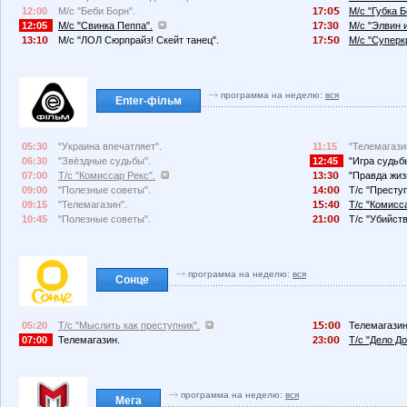
12:00
М/с "Беби Борн".
17:
М/с "Губка 
12:05
М/с "Свинка Пеппа".
17:3
М/с "Элвин 
13:1
М/с "ЛОЛ Сюрпрайз! Скейт танец".
17:
М/с "Суперк
программа на неделю:
вся
Enter-фільм
05:30
"Украина впечатляет".
11:15
"Телемагази
06:30
"Звёздные судьбы".
12:45
"Игра судьб
07:00
Т/с "Комиссар Рекс".
13:3
"Правда жиз
09:00
"Полезные советы".
14:
Т/с "Преступ
09:15
"Телемагазин".
1
:4
Т/с "Комисс
10:45
"Полезные советы".
21:
Т/с "Убийств
программа на неделю:
вся
Сонце
05:20
Т/с "Мыслить как преступник".
1
:
Телемагазин
07:00
Телемагазин.
23:
Т/с "Дело До
программа на неделю:
вся
Мега