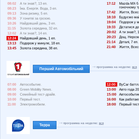
08:02
А ти знав?, 13 еп.
17:12
Mazda MX-5 
гоночному т
08:23
Їжа. Енергія. Вода, 3 еп.
17:42
Життя, Всесві
09:13
Зона ризику, 5 еп.
18:1
Будуємо май
09:36
У гонитві за грозою.
19:
4
Подорож у м
10:26
Найдовший день, 3 еп.
19:33
Дістатися до 
11:15
Золота середина, 32 еп.
2
:
2
А ти знав?, 
12:02
А ти знав?, 14 еп.
2
:23
Дощ. Нерозка
12:24
Найдовший день, 1 еп.
21:14
Деталі, 7 еп.
13:13
Подорож у минуле, 18 еп.
21:4
Життя, Всесві
13:4
Золота середина, 38 еп.
программа на неделю:
вся
Перший Автомобільний
07:00
Автособытие.
12:00
ByCar баттл
08:00
Green Mobility News.
13:
Авто года 20
09:00
Семейный тест-драйв.
1
:
Автособыти
10:00
Первый тест.
16:
Как работа
11:00
Электромобили.
18:
Первый тест
программа на неделю:
вся
Терра