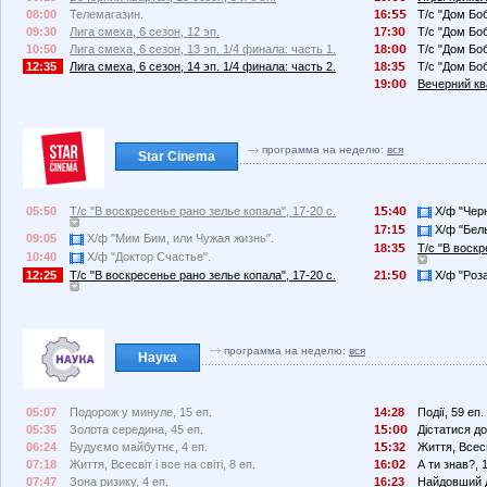
08:00
Телемагазин.
16:
Т/с "Дом Боб
09:30
Лига смеха, 6 сезон, 12 эп.
17:3
Т/с "Дом Боб
10:50
Лига смеха, 6 сезон, 13 эп. 1/4 финала: часть 1.
18:
Т/с "Дом Боб
12:35
Лига смеха, 6 сезон, 14 эп. 1/4 финала: часть 2.
18:3
Т/с "Дом Боб
19:
Вечерний ква
программа на неделю:
вся
Star Cinema
05:50
Т/с "В воскресенье рано зелье копала", 17-20 с.
1
:4
Х/ф "Черн
17:1
Х/ф "Белы
09:05
Х/ф "Мим Бим, или Чужая жизнь".
18:3
Т/с "В воскр
10:40
Х/ф "Доктор Счастье".
12:25
Т/с "В воскресенье рано зелье копала", 17-20 с.
21:
Х/ф "Роз
программа на неделю:
вся
Наука
05:07
Подорож у минуле, 15 еп.
14:28
Події, 59 еп.
05:35
Золота середина, 45 еп.
1
:
Дістатися до 
06:24
Будуємо майбутнє, 4 еп.
1
:32
Життя, Всесві
07:18
Життя, Всесвіт і все на світі, 8 еп.
16:
2
А ти знав?, 
07:47
Зона ризику, 4 еп.
16:23
Найдовший д