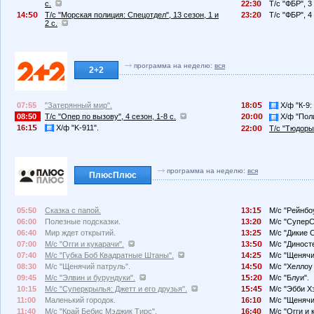
с.
22:3
Т/с "ФБР", 3 
14:
Т/с "Морская полиция: Спецотдел", 13 сезон, 1 и
23:2
Т/с "ФБР", 4 
2 с.
программа на неделю:
вся
2+2
07:55
"Затерянный мир".
18:
Х/ф "К-9:
08:50
Т/с "Опер по вызову", 4 сезон, 1-8 с.
2
:
Х/ф "Поли
16:1
Х/ф "K-911".
22:
Т/с "Тюдоры"
программа на неделю:
вся
ПлюсПлюс
05:50
Сказка с папой.
13:1
М/с "Рейнбо
06:00
Полезные подсказки.
13:2
М/с "СуперС
06:40
Мир ждет открытий.
13:2
М/с "Дикие 
07:00
М/с "Огги и кукарачи".
13:
М/с "Диносте
07:40
М/с "Губка Боб Квадратные Штаны".
14:2
М/с "Щенячи
08:30
М/с "Щенячий патруль".
14:
М/с "Хеллоу 
09:45
М/с "Элвин и бурундуки".
1
:2
М/с "Блуи".
10:15
М/с "Суперкрылья: Джетт и его друзья".
1
:4
М/с "Эбби Х
11:00
Маленький городок.
16:1
М/с "Щенячи
11:40
М/с "Край Бебис Мэджик Тирс".
16:4
М/с "Огги и 