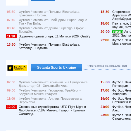
05:50
Футбол. Чемпионат Польши. Ekstraklasa.
1
:3
Спортивная г
Краковия - Погонь.
Apparatus Wo
Азербайджан
07:40
Футбол. Чемпионат Швейцарии. Super League.
Тун - Янг Бойз.
18:
Пентатлон. 
Каунас, Лит
09:40
Футбол. Чемпионат Дании. Superliga. Орхус -
Брондбю.
2
:
Авто
2026. Sachs
11:30
Водно-моторный спорт. E1 Monaco 2026. Qualify
1.
22:
Футбол. Чем
Мидтьюлланн
13:3
Футбол. Чемпионат Польши. Ekstraklasa.
Катовице - Радомяк.
программа на неделю:
вся
Setanta Sports Ukraine
07:00
Футбол. Чемпионат Германии. 2-я Бундеслига.
1
:
Футбол. Чем
Дармштадт 98 - Хольштайн Киль.
Роттердам -
09:00
Футбол. Чемпионат Германии. Фрайбург -
17:
Футбол. Чем
Боруссия Мёнхенгладбах.
Хиберниан.
11:00
Футбол. Чемпионат Англии. Премьер-лига.
19:
Футбол. Чем
Перемотка.
Ноттингем Ф
12:00
Смешанные единоборства. UFC Fight Night в
21:
Футбол. Чем
Лас-Вегасе, США. Матеуш Гамрот - Куиллан
Аякс.
Салкиллд.
23:
Футбол. Чем
Сандерленд 