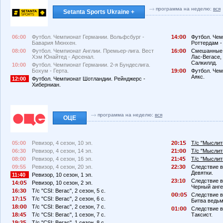
программа на неделю:
вся
Setanta Sports Ukraine +
06:00
Футбол. Чемпионат Германии. Вольфсбург -
14:
Футбол. Чем
Бавария Мюнхен.
Роттердам -
08:00
Футбол. Чемпионат Англии. Премьер-лига. Вест
16:
Смешанные е
Хэм Юнайтед - Арсенал.
Лас-Вегасе,
Салкиллд.
10:00
Футбол. Чемпионат Германии. 2-я Бундеслига.
Бохум - Герта.
19:
Футбол. Чем
Аякс.
12:00
Футбол. Чемпионат Шотландии. Рейнджерс -
Хиберниан.
программа на неделю:
вся
ОЦЕ
05:00
Ревизор, 4 сезон, 10 эп.
2
:1
Т/с "Мыслить
06:30
Ревизор, 4 сезон, 14 эп.
21:
Т/с "Мыслить
08:00
Ревизор, 4 сезон, 16 эп.
21:4
Т/с "Мыслить
09:55
Ревизор, 4 сезон, 20 эп.
22:3
Следствие в
Девятки.
11:40
Ревизор, 10 сезон, 1 эп.
23:1
Следствие в
14:
Ревизор, 10 сезон, 2 эп.
Черный анге
16:3
Т/с "CSI: Вегас", 2 сезон, 5 с.
:
Следствие в
17:1
Т/с "CSI: Вегас", 2 сезон, 6 с.
Битва ведьм
18:
Т/с "CSI: Вегас", 2 сезон, 7 с.
1:
Следствие в
18:4
Т/с "CSI: Вегас", 1 сезон, 7 с.
Таксист.
19:3
Т/с "CSI: Вегас", 1 сезон, 8 с.