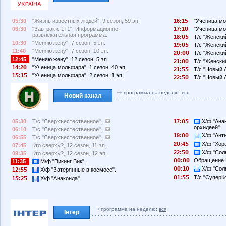
05:30
"Жизнь известных людей", 9 сезон, 59 эп.
16:1
"Ученица мо
06:30
"Завтрак с 1+1". Информационно-
17:1
"Ученица мо
развлекательная программа.
18:
Т/с "Женский
10:30
"Меняю жену", 7 сезон, 5 эп.
19:
Т/с "Женский
11:40
"Меняю жену", 7 сезон, 10 эп.
2
:
Т/с "Женский
12:45
"Меняю жену", 12 сезон, 5 эп.
21:
Т/с "Женский
14:2
"Ученица мольфара", 1 сезон, 40 эп.
21:
Т/с "Новый А
1
:1
"Ученица мольфара", 2 сезон, 1 эп.
22:
Т/с "Новый А
программа на неделю:
вся
Новий канал
05:30
Т/с "Сверхъестественное".
17:
Х/ф "Анак
орхидеей".
06:10
Т/с "Сверхъестественное".
19:
Х/ф "Анти
06:55
Т/с "Сверхъестественное".
2
:4
Х/ф "Хоро
07:45
Кто сверху?, 12 сезон, 11 эп.
22:
Х/ф "Солн
09:35
Кто сверху?, 12 сезон, 12 эп.
:
Обращение 
11:35
М/ф "Викинг Вик".
:1
Х/ф "Солн
12:
Х/ф "Затерянные в космосе".
1:
Т/с "СуперК
1
:2
Х/ф "Анаконда".
программа на неделю:
вся
Інтер