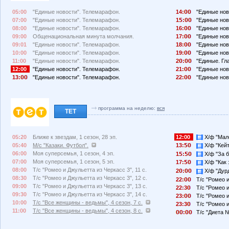
05:00
"Единые новости". Телемарафон.
14:
"Единые нов
07:00
"Единые новости". Телемарафон.
1
:
"Единые нов
08:00
"Единые новости". Телемарафон.
16:
"Единые нов
09:00
Общенациональная минута молчания.
17:
"Единые нов
09:01
"Единые новости". Телемарафон.
18:
"Единые нов
10:00
"Единые новости". Телемарафон.
19:
"Единые нов
11:00
"Единые новости". Телемарафон.
2
:
"Единые. Гл
12:00
"Единые новости". Телемарафон.
21:
"Единые нов
13:
"Единые новости". Телемарафон.
22:
"Единые нов
программа на неделю:
вся
ТЕТ
05:20
Ближе к звездам, 1 сезон, 28 эп.
12:00
Х/ф "Мале
05:40
М/с "Казаки. Футбол".
13:
Х/ф "Кейт
06:00
Моя суперсемья, 1 сезон, 4 эп.
1
:
Х/ф "За б
07:00
Моя суперсемья, 1 сезон, 5 эп.
17:
Х/ф "Как з
08:00
Т/с "Ромео и Джульетта из Черкасс 3", 11 с.
2
:
Х/ф "Дурд
08:30
Т/с "Ромео и Джульетта из Черкасс 3", 12 с.
22:
Т/с "Ромео и
09:00
Т/с "Ромео и Джульетта из Черкасс 3", 13 с.
22:3
Т/с "Ромео и
09:30
Т/с "Ромео и Джульетта из Черкасс 3", 14 с.
23:
Т/с "Ромео и
10:00
Т/с "Все женщины - ведьмы", 4 сезон, 7 с.
23:3
Т/с "Ромео и
11:00
Т/с "Все женщины - ведьмы", 4 сезон, 8 с.
:
Т/с "Диета №