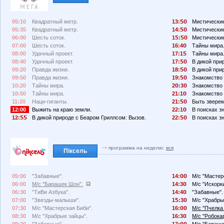
05:10
Квадратный метр.
13:
Мистические
05:35
Квадратный метр.
14:
Мистические
06:00
Шесть соток.
1
:
Мистические
07:00
Шесть соток.
16:4
Тайны мира
08:00
Удачный проект.
17:1
Тайны мира
08:40
Удачный проект.
17:
В дикой при
09:20
Правда жизни.
18:
В дикой при
09:50
Правда жизни.
19:
Знакомство 
10:20
Тайны мира.
2
:3
Знакомство 
10:50
Тайны мира.
21:1
Знакомство 
11:20
Наци-гиганты.
21:
Быть зверем
12:00
Выжить на краю земли.
22:1
В поисках з
12:
В дикой природе с Беаром Гриллсом: Вызов.
22:
В поисках з
программа на неделю:
вся
Піксель
05:00
"Забавные".
14:
М/с "Мастер
06:00
М/с "Барашек Шон".
14:3
М/с "Искорк
06:30
"ТиВи Азбука".
14:4
"Забавные".
07:00
"Звезды-малыши".
1
:3
М/с "Храбры
07:30
М/с "Мастерская Биби".
16:
М/с "Пчелка
08:30
М/с "Храбрые зайцы".
16:3
М/с "Робока
09:20
"Забавные".
17:
М/с "Бараше