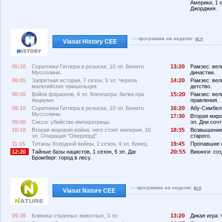
Америки, 1 с
Джорджия.
программа на неделю:
вся
Viasat History CEE
05:10
Соратники Гитлера в розыске, 10 эп. Бенито
13:2
Рамзес: вел
Муссолини.
династии.
06:05
Запретная история, 7 сезон, 5 эп. Черепа
14:2
Рамзес: вел
мальтийских пришельцев.
детство.
06:55
Война фараонов, 4 эп. Клеопатра: битва при
1
:2
Рамзес: вел
Акциуме.
правления.
08:10
Соратники Гитлера в розыске, 10 эп. Бенито
16:2
Абу-Симбел:
Муссолини.
17:3
Вторая миро
09:00
Сисси: убийство императрицы.
эп. Дни соч
10:10
Вторая мировая война: чего стоит империя, 10
18:3
Возвышение 
эп. Операция "Оверлорд".
старого.
11:15
Титаны Холодной войны, 2 сезон, 4 эп. Конец.
19:4
Пропавшие м
12:20
Тайные базы нацистов, 1 сезон, 5 эп. Даг
2
:
Викинги: соз
Бромберг: город в лесу.
программа на неделю:
вся
Viasat Nature CEE
05:35
Клиника странных животных, 3 эп.
13:2
Дикая игра: 