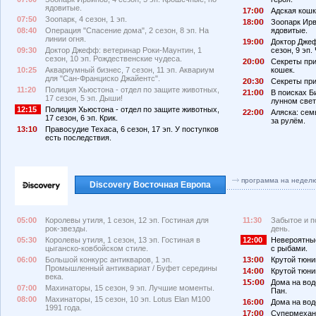
ядовитые.
17:
Адская кошка
07:50
Зоопарк, 4 сезон, 1 эп.
18:
Зоопарк Ирв
08:40
Операция "Спасение дома", 2 сезон, 8 эп. На
ядовитые.
линии огня.
19:
Доктор Джеф
09:30
Доктор Джефф: ветеринар Роки-Маунтин, 1
сезон, 9 эп.
сезон, 10 эп. Рождественские чудеса.
2
:
Секреты при
10:25
Аквариумный бизнес, 7 сезон, 11 эп. Аквариум
кошек.
для "Сан-Франциско Джайентс".
2
:3
Секреты при
11:20
Полиция Хьюстона - отдел по защите животных,
21:
В поисках Би
17 сезон, 5 эп. Дыши!
лунном свет
12:15
Полиция Хьюстона - отдел по защите животных,
22:
Аляска: семь
17 сезон, 6 эп. Крик.
за рулём.
13:1
Правосудие Техаса, 6 сезон, 17 эп. У поступков
есть последствия.
программа на недел
Discovery Восточная Европа
05:00
Королевы утиля, 1 сезон, 12 эп. Гостиная для
11:30
Забытое и п
рок-звезды.
день.
05:30
Королевы утиля, 1 сезон, 13 эп. Гостиная в
12:00
Невероятные
цыганско-ковбойском стиле.
с рыбами.
06:00
Большой конкурс антикваров, 1 эп.
13:
Крутой тюнин
Промышленный антиквариат / Буфет середины
14:
Крутой тюнин
века.
1
:
Дома на вод
07:00
Махинаторы, 15 сезон, 9 эп. Лучшие моменты.
Пан.
08:00
Махинаторы, 15 сезон, 10 эп. Lotus Elan M100
16:
Дома на вод
1991 года.
17:
Супермехани