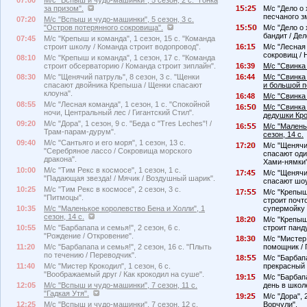
07:00
М/с "Вспыш и чудо-машинки", 5 сезон, 2 с. "Гонка
за призом".
1
:2
М/с "Дело о 
песчаного з
07:20
М/с "Вспыш и чудо-машинки", 5 сезон, 3 с.
"Остров потерянного сокровища".
1
:
М/с "Дело о 
бандит / Де
07:45
М/с "Крепыш и команда", 1 сезон, 15 с. "Команда
строит школу / Команда строит водопровод".
16:1
М/с "Лесная 
сокровищ / 
08:10
М/с "Крепыш и команда", 1 сезон, 17 с. "Команда
строит обсерваторию / Команда строит зиплайн".
16:39
М/с "Свинка 
08:30
М/с "Щенячий патруль", 8 сезон, 3 с. "Щенки
16:44
М/с "Свинка 
спасают двойника Крепыша / Щенки спасают
и большой п
клоуна".
16:48
М/с "Свинка 
08:55
М/с "Лесная команда", 1 сезон, 1 с. "Спокойной
16:
М/с "Свинка 
ночи, Центральный лес / Гигантский Стил".
дедушки Кро
09:20
М/с "Дора", 1 сезон, 9 с. "Беда с "Tres Leches"! /
16:
М/с "Малень
Трам-парам-дурум".
сезон, 14 с.
09:40
М/с "Сантьяго и его моря", 1 сезон, 13 с.
17:2
М/с "Щенячий
"Cеребряное лассо / Сокровища морского
спасают оди
дракона".
Хами-нямки"
10:00
М/с "Тим Рекс в космосе", 1 сезон, 1 с.
17:4
М/с "Щенячий
"Падающая звезда! / Мячик / Воздушный шарик".
спасают шоу
10:25
М/с "Тим Рекс в космосе", 2 сезон, 3 с.
17:
М/с "Крепыш 
"Питмоцы".
строит почт
10:35
М/с "Маленькое королевство Бена и Холли", 1
супермойку 
сезон, 14 с.
18:2
М/с "Крепыш 
10:55
М/с "Барбапапа и семья!", 2 сезон, 6 с.
строит панду
"Рождение / Откровение".
18:3
М/с "Мистер 
11:20
М/с "Барбапапа и семья!", 2 сезон, 16 с. "Плыть
помощник / 
по течению / Переводчик".
18:
М/с "Барбапа
11:40
М/с "Мистер Крокодил", 1 сезон, 6 с.
прекрасный 
"Воображаемый друг / Как крокодил на суше".
19:1
М/с "Барбапа
12:05
М/с "Вспыш и чудо-машинки", 7 сезон, 11 с.
день в школ
"Гадкая Утя".
19:2
М/с "Дора", 
12:25
М/с "Вспыш и чудо-машинки", 7 сезон, 12 с.
Ворчули".