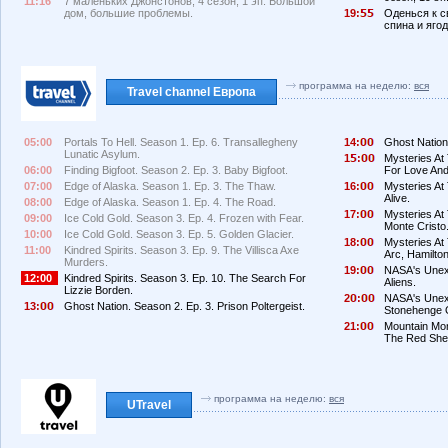
11:16
7 маленьких Джонстонов, 4 сезон, 1 эп. Большой
дом, большие проблемы.
19:
Оденься к св
спина и яго
программа на неделю:
вся
Travel channel Европа
05:00
Portals To Hell. Season 1. Ep. 6. Transallegheny
14:
Ghost Nation.
Lunatic Asylum.
1
:
Mysteries At
06:00
Finding Bigfoot. Season 2. Ep. 3. Baby Bigfoot.
For Love And
07:00
Edge of Alaska. Season 1. Ep. 3. The Thaw.
16:
Mysteries At
Alive.
08:00
Edge of Alaska. Season 1. Ep. 4. The Road.
17:
Mysteries At
09:00
Ice Cold Gold. Season 3. Ep. 4. Frozen with Fear.
Monte Cristo
10:00
Ice Cold Gold. Season 3. Ep. 5. Golden Glacier.
18:
Mysteries At
11:00
Kindred Spirits. Season 3. Ep. 9. The Villisca Axe
Arc, Hamilto
Murders.
19:
NASA's Unexp
12:00
Kindred Spirits. Season 3. Ep. 10. The Search For
Aliens.
Lizzie Borden.
2
:
NASA's Unexp
13:
Ghost Nation. Season 2. Ep. 3. Prison Poltergeist.
Stonehenge 
21:
Mountain Mon
The Red She
программа на неделю:
вся
UTravel