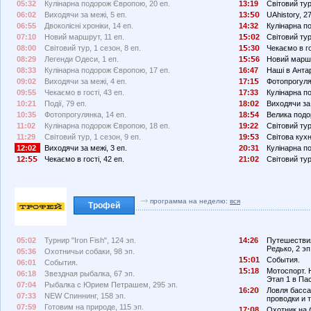
05:32
Кулінарна подорож Європою, 20 еп.
13:19
Світовий тур
06:02
Виходячи за межі, 5 еп.
13:
UAhistory, 27
06:55
Двоколісні хроніки, 14 еп.
14:32
Кулінарна п
07:10
Новий маршрут, 11 еп.
1
:
2
Світовий тур
08:00
Світовий тур, 1 сезон, 8 еп.
1
:3
Чекаємо в го
08:29
Легенди Одеси, 1 еп.
1
:
6
Новий маршр
08:33
Кулінарна подорож Європою, 17 еп.
16:47
Наші в Антар
09:02
Виходячи за межі, 4 еп.
17:1
Фотопрогулян
09:55
Чекаємо в гості, 43 еп.
17:33
Кулінарна п
10:21
Події, 79 еп.
18:
2
Виходячи за 
10:35
Фотопрогулянка, 14 еп.
18:
4
Велика подо
11:02
Кулінарна подорож Європою, 18 еп.
19:22
Світовий тур
11:29
Світовий тур, 1 сезон, 9 еп.
19:
3
Світова кухн
12:02
Виходячи за межі, 3 еп.
2
:31
Кулінарна п
12:
Чекаємо в гості, 42 еп.
21:
2
Світовий тур
программа на неделю:
вся
Трофей
05:02
Турнир "Iron Fish", 124 эп.
14:26
Путешествия
Редько, 2 эп
05:36
Охотничьи собаки, 98 эп.
1
:
1
События.
06:01
События.
1
:18
Мотоспорт. 
06:18
Звездная рыбалка, 67 эп.
Этап 1 в Па
07:04
Рыбалка с Юрием Петрашем, 295 эп.
16:2
Ловля басса
07:33
NEW Спиннинг, 158 эп.
проводки и т
07:59
Готовим на природе, 115 эп.
17:
8
Охотник на 