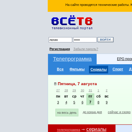
На сайте проводятся технические работы.
Регистрация
Забыли пароль?
Телепрограмма
EPG про
Все
Фильмы
Спорт
Д
Сериалы
Пятница, 7 августа
27
28
29
30
31
1
2
пн
вт
ср
чт
пт
сб
вс
7
3
4
5
6
8
9
до конца дня
сейчас и скоро
на весь день
сериалы
телепрограмма