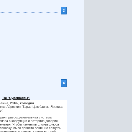
2
4
Т/с "СуперКопы".
аина, 2016-, комедия
икс Аброскин, Тарас Цымбалюк, Ярослав
ус
рая правоохранительная система
рязла в коррупции и потеряла доверие
еления. Чтобы изменить сложившуюся
тановку, было принято решение создать
иональную полицию, в ряды которой