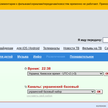
 Комментарии к фильмам/сериалам/передачам/новостям временно не работают. Принос
Я ищу передачу:
вайдерам
для iOS / Android
Телеканалы
Новости ТВ
Фильмы на ТВ
Се
ля детей
Музыка
Инфо
Развлечения
Познавательное
Время: 22:38
Каналы: украинский базовый
составить свой набор
колонок: