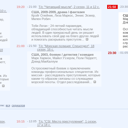
19:20
- 21:00
Т/с "Читающий мысли", 2 сезон, 11 и 12 с.
21:50
- 23:30
10 с.
США, 2009-2009, драма / фантазия
Крэйг Олейник, Лиза Маркос, Эннис Эсмер,
США
Милен Робич
Мар
ер,
Дэ
Тоби Логан - 24-летний парамедик,
обладающий способностью читать мысли
Ост
людей. В один прекрасный день он решает
ком
и
использовать свой дар на благо других людей
мис
ет
и помогать раскрывать преступле...
кот
людей
слу
21:00
- 21:50
Т/с "Морская полиция: Спецотдел", 18
рас
сезон, 16 с.
18
23:3
- 01:05
США, 2003, боевик / детектив / комедия
Марк Хармон, Майкл Уэзерли, Поли Перретт,
ия
Дэвид МакКаллум
етт,
Остросюжетный боевик о приключениях
команды профессиональных спецагентов. Их
миссия - расследовать преступления, которые
в. Их
каким-то образом связаны со служащими
оторые
морской пехоты. Отдел расследований...
и
..
елю:
вся
сериалов
зон,
10:15
- 12:05
Т/с "CSI: Место преступления", 1 сезон,
17 и 18 с.