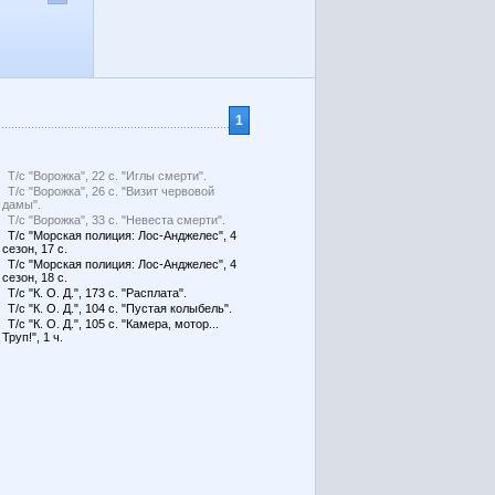
1
Т/с "Ворожка", 22 с. "Иглы смерти".
Т/с "Ворожка", 26 с. "Визит червовой
дамы".
Т/с "Ворожка", 33 с. "Невеста смерти".
Т/с "Морская полиция: Лос-Анджелес", 4
сезон, 17 с.
Т/с "Морская полиция: Лос-Анджелес", 4
сезон, 18 с.
Т/с "К. О. Д.", 173 с. "Расплата".
Т/с "К. О. Д.", 104 с. "Пустая колыбель".
Т/с "К. О. Д.", 105 с. "Камера, мотор...
Труп!", 1 ч.