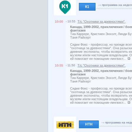
программа на недел
К1
10:00
- 10:55
Т/с "Охотники за древностями".
Канада, 1999-2002, приключения / бое
фантазия
Тиа Каррере, Кристиен Энхолт, Линди Бу
Таня Райхерт
Сидни Фокс - профессор, но прежде все
"охотница за древностями". Она разыск
древние экспонаты, чтобы возвратить и
музеям и/или настоящим владельцам. 
ей помогает ее помощник-лингвист...
10:55
- 11:50
Т/с "Охотники за древностями".
Канада, 1999-2002, приключения / бое
фантазия
Тиа Каррере, Кристиен Энхолт, Линди Бу
Таня Райхерт
Сидни Фокс - профессор, но прежде все
"охотница за древностями". Она разыск
древние экспонаты, чтобы возвратить и
музеям и/или настоящим владельцам. 
ей помогает ее помощник-лингвист...
программа на нед
НТН