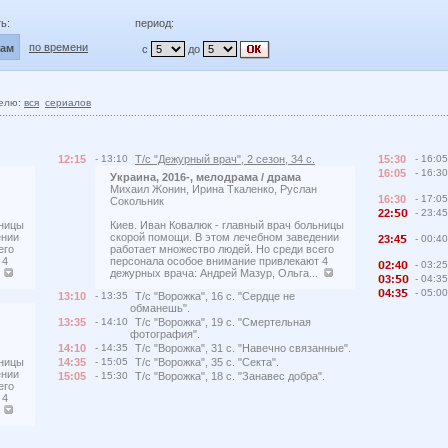
ь:
период:
по времени
лам
с
до
елю:
вся
сериалов
12:15
- 13:10
Т/с "Дежурный врач", 2 сезон, 34 с.
15:30
- 16:05
16:05
- 16:30
Украина, 2016-, мелодрама / драма
Михаил Жонин, Ирина Ткаленко, Руслан
16:30
- 17:05
Сокольник
22:
- 23:45
ьницы
Киев. Иван Ковалюк - главный врач больницы
ении
скорой помощи. В этом лечебном заведении
23:4
- 00:40
его
работает множество людей. Но среди всего
 4
персонала особое внимание привлекают 4
2:4
- 03:25
.
дежурных врача: Андрей Мазур, Ольга...
3:
- 04:35
4:3
- 05:00
13:10
- 13:35
Т/с "Ворожка", 16 с. "Сердце не
обманешь".
13:35
- 14:10
Т/с "Ворожка", 19 с. "Смертельная
фотография".
14:10
- 14:35
Т/с "Ворожка", 31 с. "Навечно связанные".
ьницы
14:35
- 15:05
Т/с "Ворожка", 35 с. "Секта".
ении
15:05
- 15:30
Т/с "Ворожка", 18 с. "Занавес добра".
его
 4
.