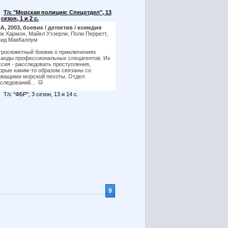
Т/с "Морская полиция: Спецотдел", 13
сезон, 1 и 2 с.
, 2003, боевик / детектив / комедия
к Хармон, Майкл Уэзерли, Поли Перретт,
вид МакКаллум
росюжетный боевик о приключениях
анды профессиональных спецагентов. Их
сия - расследовать преступления,
орые каким-то образом связаны со
жащими морской пехоты. Отдел
следований...
Т/с "ФБР", 3 сезон, 13 и 14 с.
9