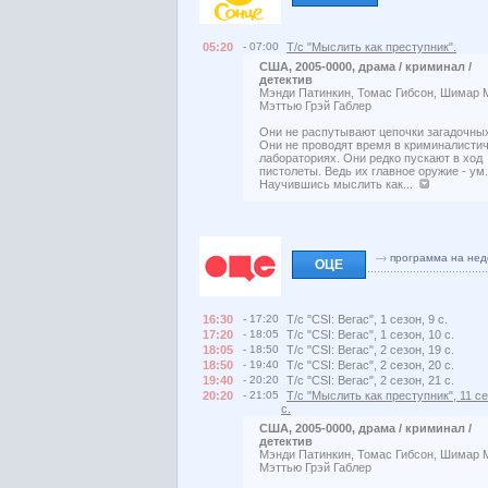
05:20
- 07:00
Т/с "Мыслить как преступник".
США, 2005-0000, драма / криминал /
детектив
Мэнди Патинкин, Томас Гибсон, Шимар 
Мэттью Грэй Габлер
Они не распутывают цепочки загадочных
Они не проводят время в криминалисти
лабораториях. Они редко пускают в ход
пистолеты. Ведь их главное оружие - ум.
Научившись мыслить как...
программа на нед
ОЦЕ
16:30
- 17:20
Т/с "CSI: Вегас", 1 сезон, 9 с.
17:20
- 18:05
Т/с "CSI: Вегас", 1 сезон, 10 с.
18:05
- 18:50
Т/с "CSI: Вегас", 2 сезон, 19 с.
18:50
- 19:40
Т/с "CSI: Вегас", 2 сезон, 20 с.
19:40
- 20:20
Т/с "CSI: Вегас", 2 сезон, 21 с.
20:20
- 21:05
Т/с "Мыслить как преступник", 11 се
с.
США, 2005-0000, драма / криминал /
детектив
Мэнди Патинкин, Томас Гибсон, Шимар 
Мэттью Грэй Габлер