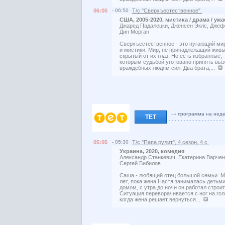
06:00
- 06:50
Т/с "Сверхъестественное".
США, 2005-2020, мистика / драма / ужа
Джаред Падалецки, Дженсен Эклс, Дже
Дин Морган
Сверхъестественное - это пугающий ми
и мистики. Мир, не принадлежащий жив
скрытый от их глаз. Но есть избранные,
которым судьбой уготовано принять выз
враждебных людям сил. Два брата,...
программа на нед
ТЕТ
05:05
- 05:30
Т/с "Папа рулит", 4 сезон, 4 с.
Украина, 2020, комедия
Александр Станкевич, Екатерина Варчен
Сергей Бибилов
Саша - любящий отец большой семьи. М
лет, пока жена Настя занималась детьми
домом, с утра до ночи он работал строи
Ситуация переворачивается с ног на гол
когда жена решает вернуться...