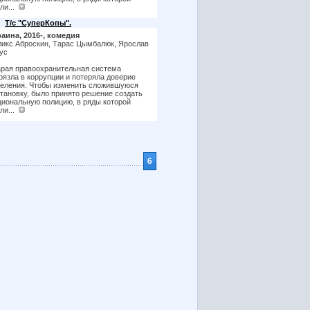
ли...
Т/с "СуперКопы".
аина, 2016-, комедия
икс Аброскин, Тарас Цымбалюк, Ярослав
ус
рая правоохранительная система
рязла в коррупции и потеряла доверие
еления. Чтобы изменить сложившуюся
тановку, было принято решение создать
иональную полицию, в ряды которой
ли...
6