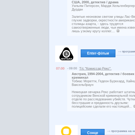
США, 2000, детектив / драма
Уильям Питерсен, Мардж Хельгенбергер,
Дурдан
Залитые неоновом светом улицы Лас-Ве
глухие задворки, окрестности американ
столицы азарта, - здесь трудятся
самоотверженные люди, чьи имена изве
лишь узкому кругу коллег....
програм
Enter-фільм
07:00
- 09:00
Т/с "Комиссар Рекс".
Австрия, 1994-2004, детектив / боевик 
криминал
Тобиас Моретти, Гедеон Буркхард, Хайн
Ваксельбраун
Немецкая овчарка Рекс работает штатн
сотрудником Венской криминальной пол
отделе по расследованию убийств. Чутки
бесстрашие и преданность друзьям-
полицейским сделали его настоящей...
программа на н
Сонце