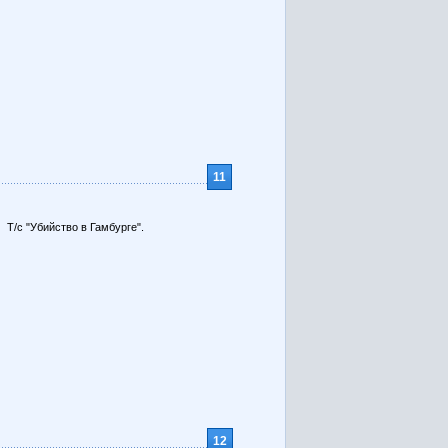
11
Т/с "Убийство в Гамбурге".
12