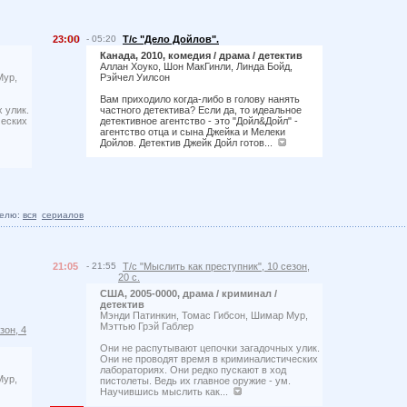
23:
- 05:20
Т/с "Дело Дойлов".
Канада, 2010, комедия / драма / детектив
Аллан Хоуко, Шон МакГинли, Линда Бойд,
Мур,
Рэйчел Уилсон
Вам приходило когда-либо в голову нанять
 улик.
частного детектива? Если да, то идеальное
ческих
детективное агентство - это "Дойл&Дойл" -
агентство отца и сына Джейка и Мелеки
Дойлов. Детектив Джейк Дойл готов...
елю:
вся
сериалов
21:05
- 21:55
Т/с "Мыслить как преступник", 10 сезон,
20 с.
США, 2005-0000, драма / криминал /
детектив
Мэнди Патинкин, Томас Гибсон, Шимар Мур,
Мэттью Грэй Габлер
зон, 4
Они не распутывают цепочки загадочных улик.
Они не проводят время в криминалистических
лабораториях. Они редко пускают в ход
Мур,
пистолеты. Ведь их главное оружие - ум.
Научившись мыслить как...