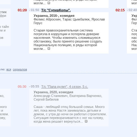
могли...
мог
1:2
- 01:50
Т/с "СуперКопы".
2:1
- 02:40
стик
ффри
Украина, 2016-, комедия
Укр
Феликс Аброскин, Тарас Цымбалюк, Ярослав
Фел
Герус
Гер
р тайн
ым и
Старая правоохранительная система
Ста
погрязла в коррупции и потеряла доверие
пог
ов
населения. Чтобы изменить сложившуюся
нас
обстановку, было принято решение создать
обс
Национальную полицию, в ряды которой
Нац
могли...
мог
елю:
вся
сериалов
05:30
- 05:55
Т/с "Папа рулит", 4 сезон, 5 с.
Украина, 2020, комедия
ко,
Александр Станкевич, Екатерина Варченко,
Сергей Бибилов
ного
Саша - любящий отец большой семьи. Много
 и
лет, пока жена Настя занималась детьми и
телем.
домом, с утра до ночи он работал строителем.
ову,
Ситуация переворачивается с ног на голову,
когда жена решает вернуться...