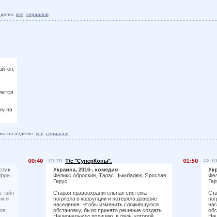
еделю:
вся
сериалов
айтон,
яется
му на
ма на неделю:
вся
сериалов
:4
- 01:20
Т/с "СуперКопы".
1:
- 02:10
стик
Украина, 2016-, комедия
Укр
ффри
Феликс Аброскин, Тарас Цымбалюк, Ярослав
Фел
Герус
Гер
р тайн
Старая правоохранительная система
Ста
ым и
погрязла в коррупции и потеряла доверие
пог
населения. Чтобы изменить сложившуюся
нас
ов
обстановку, было принято решение создать
обс
Национальную полицию, в ряды которой
Нац