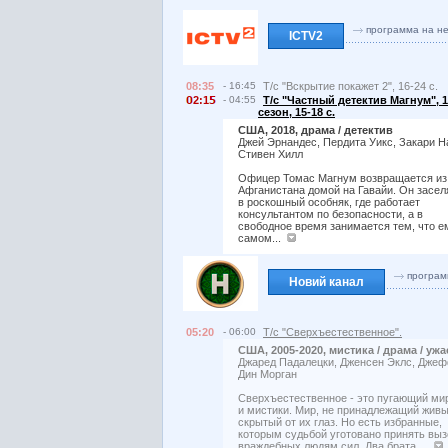
программа на н
ICTV2
08:35
- 16:45
Т/с "Вскрытие покажет 2", 16-24 с.
2:1
- 04:55
Т/с "Частный детектив Магнум", 1
сезон, 15-18 с.
США, 2018, драма / детектив
Джей Эрнандес, Пердита Уикс, Закари Н
Стивен Хилл
Офицер Томас Магнум возвращается из
Афганистана домой на Гавайи. Он засел
в роскошный особняк, где работает
консультантом по безопасности, а в
свободное время занимается тем, что е
самом...
програм
Новий канал
05:20
- 06:00
Т/с "Сверхъестественное".
США, 2005-2020, мистика / драма / ужа
Джаред Падалецки, Дженсен Эклс, Дже
Дин Морган
Сверхъестественное - это пугающий ми
и мистики. Мир, не принадлежащий жив
скрытый от их глаз. Но есть избранные,
которым судьбой уготовано принять выз
враждебных людям сил. Два брата,...