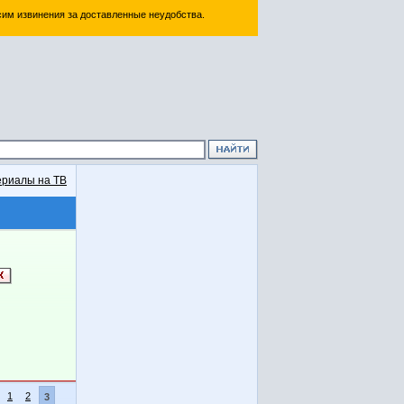
им извинения за доставленные неудобства.
риалы на ТВ
1
2
3