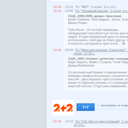
10:50
- 12:25
Т/с "ФБР", 3 сезон, 11 и 12 с.
12:25
- 14:00
Т/с "Читающий мысли", 2 сезон, 9 и 
США, 2009-2009, драма / фантазия
Крэйг Олейник, Лиза Маркос, Эннис Эсм
Милен Робич
Тоби Логан - 24-летний парамедик,
обладающий способностью читать мысл
людей. В один прекрасный день он реша
использовать свой дар на благо других 
и помогать раскрывать преступле...
14:00
- 16:30
Т/с "Морская полиция: Спецотдел", 
сезон, 13-15 с.
США, 2003, боевик / детектив / комед
Марк Хармон, Майкл Уэзерли, Поли Перр
Дэвид МакКаллум
Остросюжетный боевик о приключениях
команды профессиональных спецагенто
миссия - расследовать преступления, к
каким-то образом связаны со служащим
морской пехоты. Отдел расследований.
программа на нед
2+2
07:40
- 10:15
Т/с "CSI: Место преступления", 1 се
12-14 с.