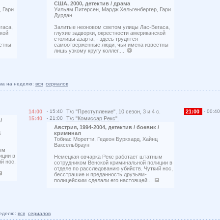
США, 2000, детектив / драма
 Гари
Уильям Питерсен, Мардж Хельгенбергер, Гари
Дурдан
гаса,
Залитые неоновом светом улицы Лас-Вегаса,
ской
глухие задворки, окрестности американской
столицы азарта, - здесь трудятся
стны
самоотверженные люди, чьи имена известны
лишь узкому кругу коллег....
ма на неделю:
вся
сериалов
14:00
- 15:40
Т/с "Преступление", 10 сезон, 3 и 4 с.
21:00
- 00:40
15:40
- 21:00
Т/с "Комиссар Рекс".
/
Австрия, 1994-2004, детектив / боевик /
ц
криминал
Тобиас Моретти, Гедеон Буркхард, Хайнц
Ваксельбраун
ым
иции в
Немецкая овчарка Рекс работает штатным
й нос,
сотрудником Венской криминальной полиции в
отделе по расследованию убийств. Чуткий нос,
бесстрашие и преданность друзьям-
полицейским сделали его настоящей...
еделю:
вся
сериалов