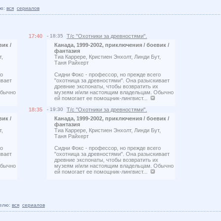
ю:
вся
сериалов
17:40
- 18:35
Т/с "Охотники за древностями".
вик /
Канада, 1999-2002, приключения / боевик /
фантазия
т,
Тиа Каррере, Кристиен Энхолт, Линди Бут,
Таня Райхерт
го
Сидни Фокс - профессор, но прежде всего
ивает
"охотница за древностями". Она разыскивает
х
древние экспонаты, чтобы возвратить их
Обычно
музеям и/или настоящим владельцам. Обычно
ей помогает ее помощник-лингвист...
18:35
- 19:30
Т/с "Охотники за древностями".
вик /
Канада, 1999-2002, приключения / боевик /
фантазия
т,
Тиа Каррере, Кристиен Энхолт, Линди Бут,
Таня Райхерт
го
Сидни Фокс - профессор, но прежде всего
ивает
"охотница за древностями". Она разыскивает
х
древние экспонаты, чтобы возвратить их
Обычно
музеям и/или настоящим владельцам. Обычно
ей помогает ее помощник-лингвист...
елю:
вся
сериалов