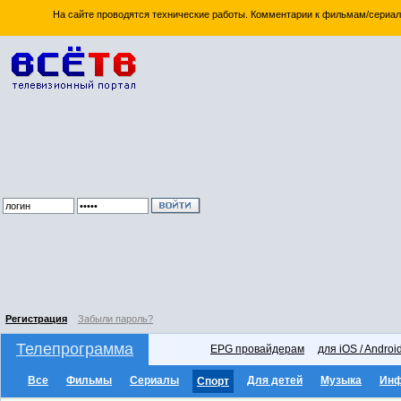
На сайте проводятся технические работы. Комментарии к фильмам/сериал
Регистрация
Забыли пароль?
Телепрограмма
EPG провайдерам
для iOS / Androi
Все
Фильмы
Сериалы
Для детей
Музыка
Ин
Спорт