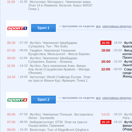
11:00
- 11:30
Мотоспорт. Мотокросс. Чемпионат мира.
Этап 14 в Ломмеле, Бельгия. Класс MXGP.
Гонка 1.
программа на неделю:
вся
спортивных передач
Sport 1
05:30
- 07:30
Футбол. Чемпионат Швейцарии.
16:00
- 18:00
Футб
Суперлига. Тун - Янг Бойз.
Краков
07:30
- 09:00
Гандбол. Чемпионат Германии.
18:
- 20:00
Фигу
Бундеслига. Мельзунген - Фюхзе Берлин.
конти
Произ
09:00
- 11:00
Футбол. Чемпионат Швейцарии.
Суперлига. Базель - Лозанна.
2
:
- 22:00
Футб
Люнгб
11:00
- 14:10
Футбол. Лига чемпионов Азии. Финал.
Аль-Ахли (Саудовская Аравия) - Матида
22:
- 00:00
Совр
(Япония).
среди
Женщи
14:10
- 16:00
Автоспорт. World Challenge Europe. Этап
на трассе Маньи-Кур, Франция. Гонка 1.
программа на неделю:
вся
спортивных передач
Sport 2
05:00
- 07:00
Футбол. Чемпионат Польши. Экстракласа.
14:10
- 16:10
Футб
Легия - Заглембе.
Рига -
07:00
- 08:50
Киберавтоспорт. DTM. Этап на трассе
16:10
- 18:10
Футб
Ошерслебен, Германия.
финал
(Иорд
08:50
- 10:30
Велоспорт. Tour of Magnificent Qinghai в