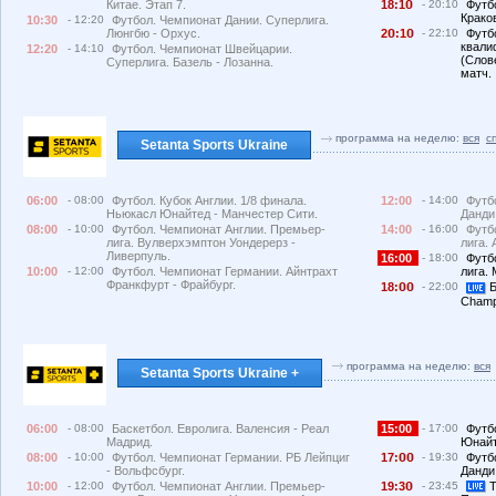
Китае. Этап 7.
18:1
- 20:10
Футб
Краков
10:30
- 12:20
Футбол. Чемпионат Дании. Суперлига.
Люнгбю - Орхус.
2
:1
- 22:10
Футб
квали
12:20
- 14:10
Футбол. Чемпионат Швейцарии.
(Слов
Суперлига. Базель - Лозанна.
матч.
программа на неделю:
вся
с
Setanta Sports Ukraine
06:00
- 08:00
Футбол. Кубок Англии. 1/8 финала.
12:00
- 14:00
Футб
Ньюкасл Юнайтед - Манчестер Сити.
Данди
08:00
- 10:00
Футбол. Чемпионат Англии. Премьер-
14:00
- 16:00
Футб
лига. Вулверхэмптон Уондерерз -
лига. 
Ливерпуль.
16:00
- 18:00
Футб
10:00
- 12:00
Футбол. Чемпионат Германии. Айнтрахт
лига.
Франкфурт - Фрайбург.
18:
- 22:00
Б
Champ
программа на неделю:
вся
Setanta Sports Ukraine +
06:00
- 08:00
Баскетбол. Евролига. Валенсия - Реал
15:00
- 17:00
Футб
Мадрид.
Юнайт
08:00
- 10:00
Футбол. Чемпионат Германии. РБ Лейпциг
17:
- 19:30
Футб
- Вольфсбург.
Данди
10:00
- 12:00
Футбол. Чемпионат Англии. Премьер-
19:3
- 23:45
Т