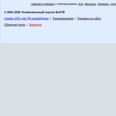
главная страница
| телепрограмма:
вся
,
фильмы
,
сериалы
,
спо
© 2001-2026 Телевизионный портал ВсёТВ
Сервис EPG для ТВ-провайдеров
|
Телекомпаниям
|
Реклама на сайте
Обратная связь
|
Вакансии