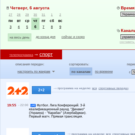
Четверг, 6 августа
Время:
27
28
29
30
31
1
2
пн
вт
ср
чт
пт
сб
вс
6
3
4
5
7
8
9
Каналы
до конца дня
сейчас и скоро
на весь день
составить
спорт
телепрограмма
описания передач:
сортировать:
пери
настроить по жанрам
по времени
по каналам
с
программа на неделю:
вся
спортивных передач
2+2
19:
- 22:00
Футбол. Лига Конференций. 3-й
квалификационный раунд. "Динамо"
(Украина) - "Карабах" (Азербайджан).
Первый матч. Прямая трансляция.
программа на неделю:
вся
спортивных пе