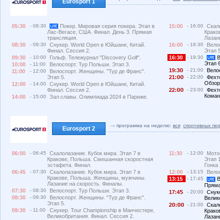
Eurosport 1
05:30
- 08:30
Покер. Мировая серия покера. Этап в
15:00
- 16:00
Скал
Крако
Лас-Вегасе, США. Финал. День 3. Прямая
Лазан
трансляция.
16:00
- 16:30
Вело
08:30
- 09:30
Снукер. World Open в Юйшане, Китай.
Этап 5
Финал. Сессия 2.
16:30
- 19:30
В
09:30
- 10:00
Гольф. Тележурнал "Discovery Golf".
Этап 
10:00
- 11:00
Велоспорт. Тур Польши. Этап 3.
19:3
- 21:00
Вело
11:00
- 12:00
Велоспорт. Женщины. "Тур де Франс".
Этап 5.
21:
- 22:00
Фехт
Обзор
12:00
- 14:00
Снукер. World Open в Юйшане, Китай.
Финал. Сессия 2.
22:
- 23:00
Фехт
Коман
14:00
- 15:00
Зал славы. Олимпиада 2024 в Париже.
программа на неделю:
вся
спортивных пе
Eurosport 2
06:00
- 06:45
Скалолазание. Кубок мира. Этап 7 в
11:30
- 12:00
Мото
Кракове, Польша. Смешанная скоростная
Этап 
эстафета. Финал.
Гонка 
06:45
- 07:30
Скалолазание. Кубок мира. Этап 7 в
12:00
- 13:15
Вело
Кракове, Польша. Женщины, мужчины.
13:15
- 17:45
В
Лазание на скорость. Финалы.
Пряма
07:30
- 08:30
Велоспорт. Тур Польши. Этап 3.
17:4
- 20:00
Снук
08:30
- 09:30
Велоспорт. Женщины. "Тур де Франс".
Велик
Этап 5.
2
:
- 21:00
Скал
09:30
- 11:00
Снукер. Tour Championship в Манчестере,
Крако
Великобритания. Финал. Сессия 2.
Лазан