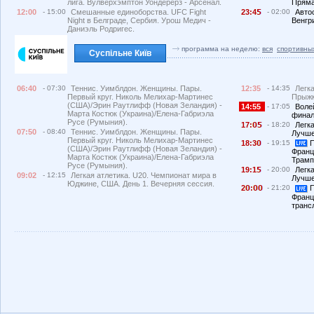
лига. Вулверхэмптон Уондерерз - Арсенал.
Пряма
12:00
- 15:00
Смешанные единоборства. UFC Fight
23:4
- 02:00
Автос
Night в Белграде, Сербия. Урош Медич -
Венгри
Даниэль Родригес.
программа на неделю:
вся
спортивны
Суспільне Київ
06:40
- 07:30
Теннис. Уимблдон. Женщины. Пары.
12:35
- 14:35
Легк
Первый круг. Николь Мелихар-Мартинес
Прыжк
(США)/Эрин Раутлифф (Новая Зеландия) -
14:55
- 17:05
Воле
Марта Костюк (Украина)/Елена-Габриэла
финал
Русе (Румыния).
17:
- 18:20
Легка
07:50
- 08:40
Теннис. Уимблдон. Женщины. Пары.
Лучше
Первый круг. Николь Мелихар-Мартинес
18:3
- 19:15
П
(США)/Эрин Раутлифф (Новая Зеландия) -
Франц
Марта Костюк (Украина)/Елена-Габриэла
Трамп
Русе (Румыния).
19:1
- 20:00
Легка
09:02
- 12:15
Легкая атлетика. U20. Чемпионат мира в
Лучше
Юджине, США. День 1. Вечерняя сессия.
2
:
- 21:20
П
Франц
транс