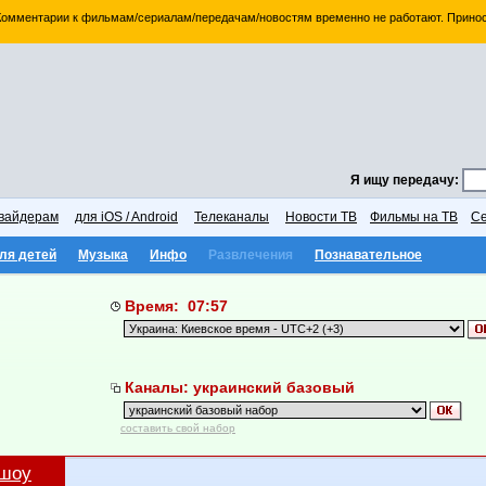
 Комментарии к фильмам/сериалам/передачам/новостям временно не работают. Принос
Я ищу передачу:
вайдерам
для iOS / Android
Телеканалы
Новости ТВ
Фильмы на ТВ
Се
ля детей
Музыка
Инфо
Развлечения
Познавательное
Время: 07:57
Каналы: украинский базовый
составить свой набор
ешоу