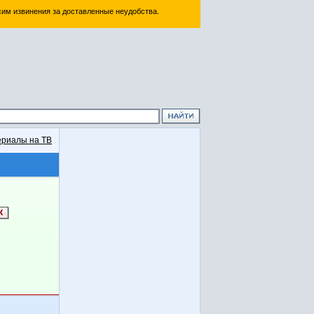
им извинения за доставленные неудобства.
риалы на ТВ