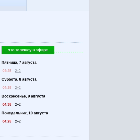
это телешоу в эфире
Пятница, 7 августа
04:25
2+2
Суббота, 8 августа
04:25
2+2
Воскресенье, 9 августа
04:35
2+2
Понедельник, 10 августа
04:25
2+2