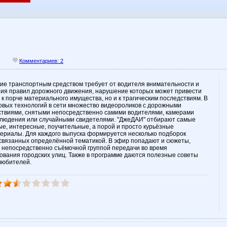
Комментариев: 2
ие транспортным средством требует от водителя внимательности и
ия правил дорожного движения, нарушение которых может привести
 к порче материального имущества, но и к трагическим последствиям. В
овых технологий в сети множество видеороликов с дорожными
твиями, снятыми непосредственно самими водителями, камерами
людения или случайными свидетелями. "ДжеДАИ" отбирают самые
е, интересные, поучительные, а порой и просто курьёзные
ериалы. Для каждого выпуска формируется несколько подборок
 связанных определённой тематикой. В эфир попадают и сюжеты,
 непосредственно съёмочной группой передачи во время
ования городских улиц. Также в программе даются полезные советы
любителей.