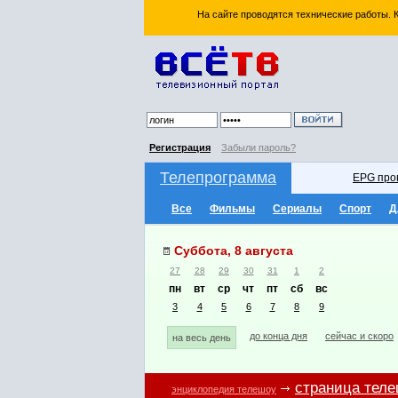
На сайте проводятся технические работы.
Регистрация
Забыли пароль?
Телепрограмма
EPG про
Все
Фильмы
Сериалы
Спорт
Д
Суббота, 8 августа
27
28
29
30
31
1
2
пн
вт
ср
чт
пт
сб
вс
3
4
5
6
7
8
9
до конца дня
сейчас и скоро
на весь день
страница тел
энциклопедия телешоу