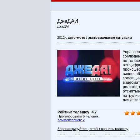
ДжеДАИ
ДжеДАІ
2012-,
авто-мото / экстремальные ситуации
Управлен
соблюден
не только
век цифр
происшес
видеонаб
зрелищны
видеомат
роликов,
отснятые
патрулир
для авто
Рейтинг телешоу: 4.7
Проголосовало 6 человек
Комментариев: 2
Зарегистрируйтесь, чтобы оценить телешоу