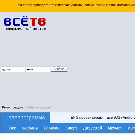
На сайте проводятся технические работы. Комментарии к фильмам/сериал
Регистрация
Забыли пароль?
Телепрограмма
EPG провайдерам
для iOS / Androi
Все
Фильмы
Сериалы
Спорт
Для детей
Музыка
Ин