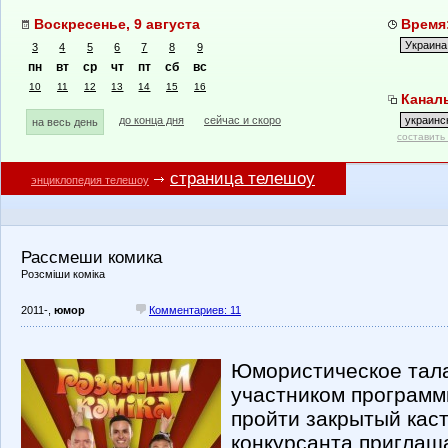
Воскресенье, 9 августа
Время:
3
4
5
6
7
8
9
пн
вт
ср
чт
пт
сб
вс
10
11
12
13
14
15
16
Каналы
до конца дня
сейчас и скоро
на весь день
составить
страница телешоу
энциклопедия телешоу
Рассмеши комика
Розсміши коміка
2011-,
юмор
Комментариев: 11
Юмористическое тала
участником программ
пройти закрытый каст
конкурсанта приглаша