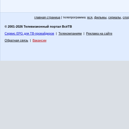
главная страница
| телепрограмма:
вся
,
фильмы
,
сериалы
,
спо
© 2001-2026 Телевизионный портал ВсёТВ
Сервис EPG для ТВ-провайдеров
|
Телекомпаниям
|
Реклама на сайте
Обратная связь
|
Вакансии