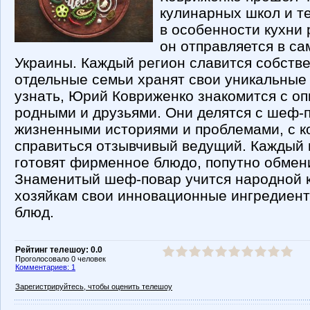
кулинарных школ и т
в особенности кухни 
он отправляется в са
Украины. Каждый регион славится собств
отдельные семьи хранят свои уникальные
узнать, Юрий Ковриженко знакомится с о
родными и друзьями. Они делятся с шеф-
жизненными историями и проблемами, с к
справиться отзывчивый ведущий. Каждый 
готовят фирменное блюдо, попутно обмен
Знаменитый шеф-повар учится народной ку
хозяйкам свои инновационные ингредиен
блюд.
Рейтинг телешоу: 0.0
Проголосовало 0 человек
Комментариев: 1
Зарегистрируйтесь, чтобы оценить телешоу