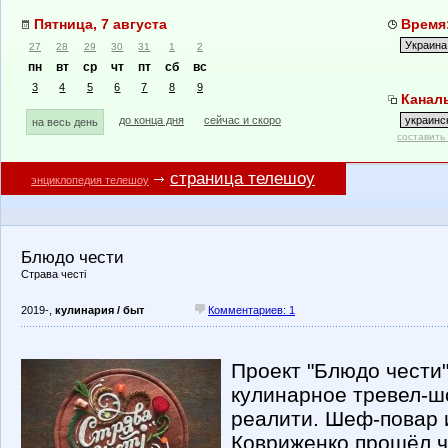
Пятница, 7 августа
Время:
27
28
29
30
31
1
2
пн
вт
ср
чт
пт
сб
вс
3
4
5
6
7
8
9
Каналы
до конца дня
сейчас и скоро
на весь день
составить
страница телешоу
энциклопедия телешоу
Блюдо чести
Страва честі
2019-,
кулинария / быт
Комментариев: 1
Проект "Блюдо чести
кулинарное тревел-ш
реалити. Шеф-повар
Ковриженко прошёл 