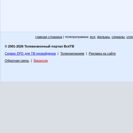
главная страница
| телепрограмма:
вся
,
фильмы
,
сериалы
,
спо
© 2001-2026 Телевизионный портал ВсёТВ
Сервис EPG для ТВ-провайдеров
|
Телекомпаниям
|
Реклама на сайте
Обратная связь
|
Вакансии