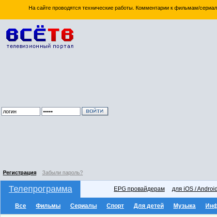
На сайте проводятся технические работы. Комментарии к фильмам/сериал
Регистрация
Забыли пароль?
Телепрограмма
EPG провайдерам
для iOS / Androi
Все
Фильмы
Сериалы
Спорт
Для детей
Музыка
Ин