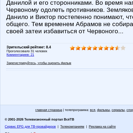
Данилой и его сторонниками. Во время на
Червоному одолеть противников. Земляков
Данило и Виктор постепенно понимают, ч
общего. Тем временем Абрамов не собира
своей затеи избавиться от Червоного...
Зрительский рейтинг: 8.4
Проголосовало 31 человек
Комментариев: 21
Зарегистрируйтесь, чтобы оценить фильм
главная страница
| телепрограмма:
вся
,
фильмы
,
сериалы
,
спо
© 2001-2026 Телевизионный портал ВсёТВ
Сервис EPG для ТВ-провайдеров
|
Телекомпаниям
|
Реклама на сайте