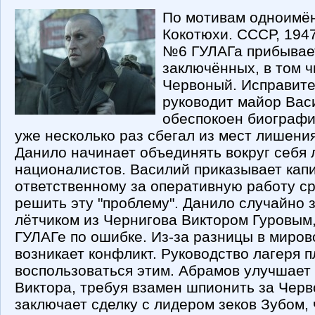
По мотивам одноимё
Кокотюхи. СССР, 1947
№6 ГУЛАГа прибывает
заключённых, в том 
Червоный. Исправит
руководит майор Вас
обеспокоен биографи
уже несколько раз сбегал из мест лишени
Данило начинает объединять вокруг себя 
националистов. Василий приказывает капи
ответственному за оперативную работу с
решить эту "проблему". Данило случайно 
лётчиком из Чернигова Виктором Гуровым,
ГУЛАГе по ошибке. Из-за разницы в миро
возникает конфликт. Руководство лагеря 
воспользоваться этим. Абрамов улучшает
Виктора, требуя взамен шпионить за Чер
заключает сделку с лидером зеков Зубом, 