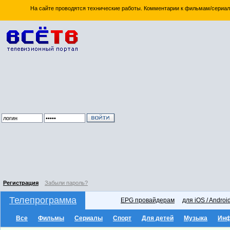
На сайте проводятся технические работы. Комментарии к фильмам/сериал
Регистрация
Забыли пароль?
Телепрограмма
EPG провайдерам
для iOS / Androi
Все
Фильмы
Сериалы
Спорт
Для детей
Музыка
Ин