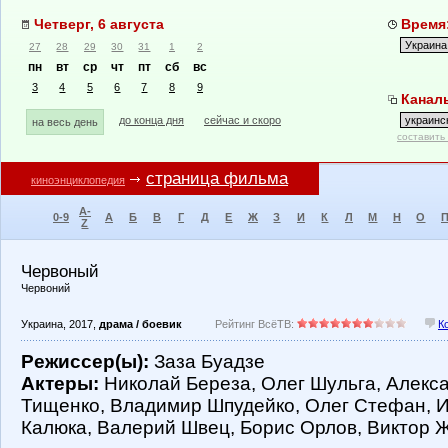
Четверг, 6 августа
Время:
27
28
29
30
31
1
2
пн
вт
ср
чт
пт
сб
вс
3
4
5
6
7
8
9
Каналы
до конца дня
сейчас и скоро
на весь день
составить
страница фильма
киноэнциклопедия
A-
0-9
А
Б
В
Г
Д
Е
Ж
З
И
К
Л
М
Н
О
Z
Червоный
Червоний
Украина, 2017,
драма / боевик
Рейтинг ВсёТВ:
К
Режиссер(ы):
Заза Буадзе
Актеры:
Николай Береза, Олег Шульга, Алекс
Тищенко, Владимир Шпудейко, Олег Стефан, И
Калюка, Валерий Швец, Борис Орлов, Виктор 