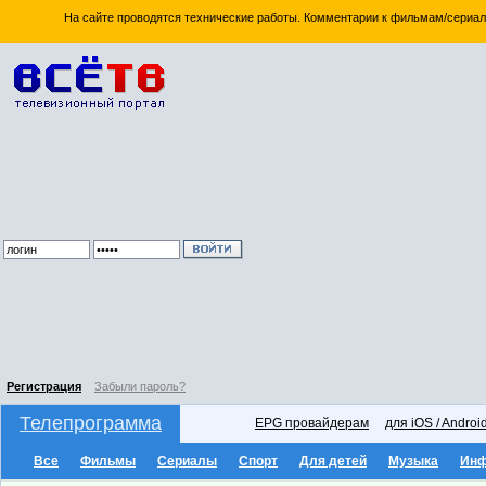
На сайте проводятся технические работы. Комментарии к фильмам/сериал
Регистрация
Забыли пароль?
Телепрограмма
EPG провайдерам
для iOS / Androi
Все
Фильмы
Сериалы
Спорт
Для детей
Музыка
Ин