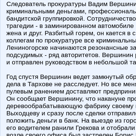
Следователь прокуратуры Вадим Вершинин
криминальными деньгами, профессиональ
бандитской группировкой. Сотрудничество
трагедии - в заминированном автомобиле
жена и друг. Разбитый горем, он кается в 
коллегам по прокуратуре все криминальны
Лениногорске начинаются резонансные за
подсудимых - ряд авторитетов. Вершинин
и отправлен руководством в небольшой т
Год спустя Вершинин ведет замкнутый об
дела в Тархове не расследует. Но все меня
пулевым ранением доставляют предприни
Он сообщает Вершинину, что накануне пр
деревообрабатывающую фабрику своему 
Выходцеву и сразу после сделки отправил
положить деньги в банк. На выезде из гор
его водителем ранили Грекова и отобрали 
возле своего офиса был застрелен Борис