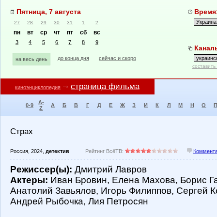
Пятница, 7 августа
Время:
27
28
29
30
31
1
2
пн
вт
ср
чт
пт
сб
вс
3
4
5
6
7
8
9
Каналы
до конца дня
сейчас и скоро
на весь день
составить
страница фильма
киноэнциклопедия
A-
0-9
А
Б
В
Г
Д
Е
Ж
З
И
К
Л
М
Н
О
Z
Страх
Россия, 2024,
детектив
Рейтинг ВсёТВ:
Коммента
Режиссер(ы):
Дмитрий Лавров
Актеры:
Иван Бровин, Елена Махова, Борис Га
Анатолий Завьялов, Игорь Филиппов, Сергей 
Андрей Рыбочка, Лия Петросян