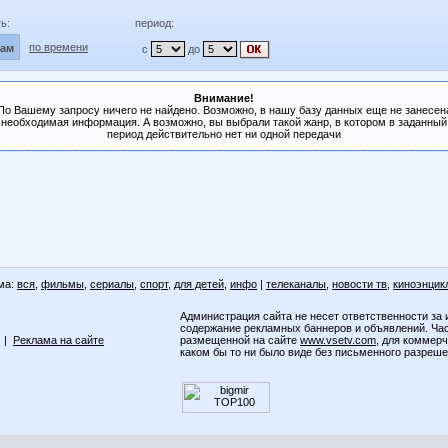
ь:
период:
по времени
лам
с
до
Внимание!
По Вашему запросу ничего не найдено. Возможно, в нашу базу данных еще не занесен
необходимая информация. А возможно, вы выбрали такой жанр, в котором в заданный
период действительно нет ни одной передачи
ма:
вся
,
фильмы
,
сериалы
,
спорт
,
для детей
,
инфо
|
телеканалы
,
новости тв
,
киноэнцик
Администрация сайта не несет ответственности за 
содержание рекламных баннеров и объявлений. Ча
|
Реклама на сайте
размещенной на сайте
www.vsetv.com
, для коммер
каком бы то ни было виде без письменного разреш