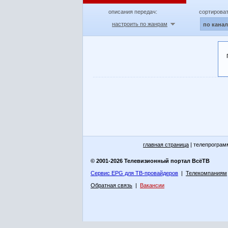
описания передач:
сортироват
настроить по жанрам
по кана
главная страница
| телепрограм
© 2001-2026 Телевизионный портал ВсёТВ
Сервис EPG для ТВ-провайдеров
|
Телекомпаниям
Обратная связь
|
Вакансии