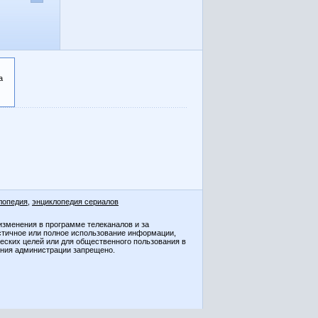
а
лопедия
,
энциклопедия сериалов
изменения в программе телеканалов и за
стичное или полное использование информации,
ческих целей или для общественного пользования в
ения администрации запрещено.