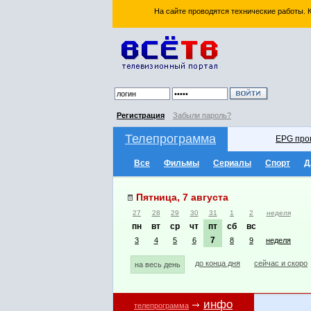
На сайте проводятся технические работы.
Регистрация
Забыли пароль?
Телепрограмма
EPG про
Все
Фильмы
Сериалы
Спорт
Д
Пятница, 7 августа
27
28
29
30
31
1
2
неделя
пн
вт
ср
чт
пт
сб
вс
7
3
4
5
6
8
9
неделя
до конца дня
сейчас и скоро
на весь день
инфо
телепрограмма