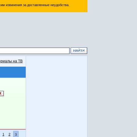
им извинения за доставленные неудобства.
риалы на ТВ
1
2
3