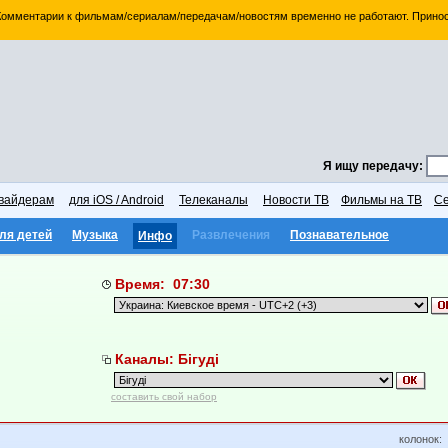
 Комментарии к фильмам/сериалам/передачам/новостям временно не работают. Принос
Я ищу передачу:
вайдерам
для iOS / Android
Телеканалы
Новости ТВ
Фильмы на ТВ
Се
ля детей
Музыка
Развлечения
Познавательное
Инфо
Время: 07:30
Каналы: Бігуді
составить свой набор
колонок: