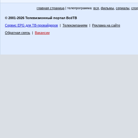
главная страница
| телепрограмма:
вся
,
фильмы
,
сериалы
,
спо
© 2001-2026 Телевизионный портал ВсёТВ
Сервис EPG для ТВ-провайдеров
|
Телекомпаниям
|
Реклама на сайте
Обратная связь
|
Вакансии