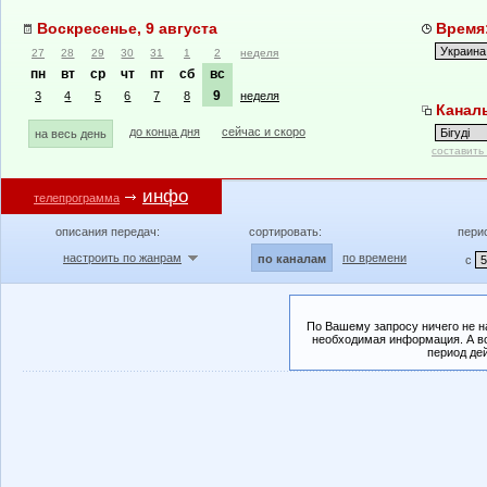
Воскресенье, 9 августа
Время:
27
28
29
30
31
1
2
неделя
пн
вт
ср
чт
пт
сб
вс
9
3
4
5
6
7
8
неделя
Каналы
до конца дня
сейчас и скоро
на весь день
составить
инфо
телепрограмма
описания передач:
сортировать:
пери
настроить по жанрам
по времени
по каналам
с
По Вашему запросу ничего не н
необходимая информация. А во
период де