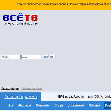
На сайте проводятся технические работы. Комментарии к фильмам/сериал
Регистрация
Забыли пароль?
Телепрограмма
EPG провайдерам
для iOS / Androi
Все
Фильмы
Сериалы
Спорт
Для детей
Музыка
Ин