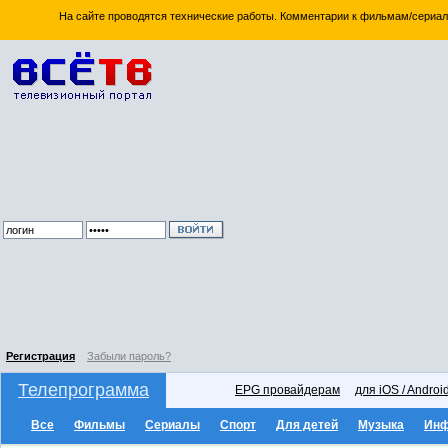
На сайте проводятся технические работы. Комментарии к фильмам/сериал
Регистрация
Забыли пароль?
Телепрограмма
EPG провайдерам
для iOS / Androi
Все
Фильмы
Сериалы
Спорт
Для детей
Музыка
Ин