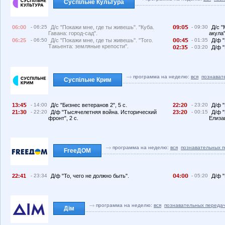
Суспільне Культура
06:00
- 06:25
Д/с "Покажи мне, где ты живешь". "Куба.
9:
- 09:30
Д/с 
Гавана: город-сад".
акула"
06:25
- 06:50
Д/с "Покажи мне, где ты живешь". "Того.
:4
- 01:35
Д/ф 
Такьента: земляные крепости".
2:3
- 03:20
Д/ф "
программа на неделю:
вся
познават
Суспільне Крим
13:4
- 14:00
Д/с "Бизнес ветеранов 2", 5 с.
22:2
- 23:20
Д/ф 
21:3
- 22:20
Д/ф "Тысячелетняя война. Исторический
23:2
- 00:15
Д/ф 
фронт", 2 с.
Елиза
программа на неделю:
вся
познавательных 
FreeДОМ
22:41
- 23:34
Д/ф "То, чего не должно быть".
4:
- 05:20
Д/ф "
программа на неделю:
вся
познавательных переда
Дім