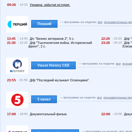
9:2
- 10:10
Украина: забытая история.
программа на неделю:
вся
познавательных пе
Перший
13:4
- 14:00
Д/с "Бизнес ветеранов 2", 5 с.
22:2
- 23:20
Д/ф 
21:3
- 22:20
Д/ф "Тысячелетняя война. Исторический
23:2
- 00:15
Д/ф 
фронт", 2 с.
Елиза
программа на неделю:
вся
позна
Viasat History CEE
23:
- 01:50
Д/ф "Последний музыкант Освенцима".
программа на неделю:
вся
познавательных пе
5 канал
17:
- 18:00
Документальный фильм.
22:
- 23:00
Доку
программа на неделю:
вся
поз