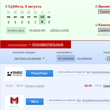
Суббота, 8 августа
Время:
27
28
29
30
31
1
2
пн
вт
ср
чт
пт
сб
вс
8
3
4
5
6
7
9
Каналы
до конца дня
сейчас и скоро
на весь день
составить
познавательные
телепрограмма
описания передач:
сортировать:
пери
настроить по жанрам
по времени
по каналам
с
программа на неделю:
вся
познавательны
ПлюсПлюс
05:50
- 06:00
Сказка с папой.
2:4
- 04:40
Сказк
программа на неделю:
вся
познавательных перед
Мега