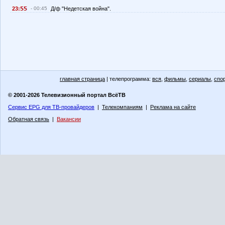
23:
- 00:45
Д/ф "Недетская война".
главная страница
| телепрограмма:
вся
,
фильмы
,
сериалы
,
спо
© 2001-2026 Телевизионный портал ВсёТВ
Сервис EPG для ТВ-провайдеров
|
Телекомпаниям
|
Реклама на сайте
Обратная связь
|
Вакансии