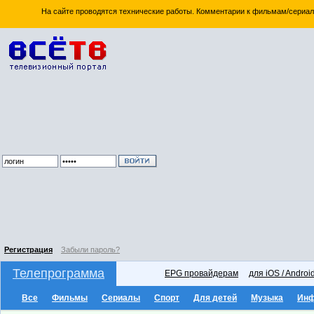
На сайте проводятся технические работы. Комментарии к фильмам/сериал
Регистрация
Забыли пароль?
Телепрограмма
EPG провайдерам
для iOS / Androi
Все
Фильмы
Сериалы
Спорт
Для детей
Музыка
Ин