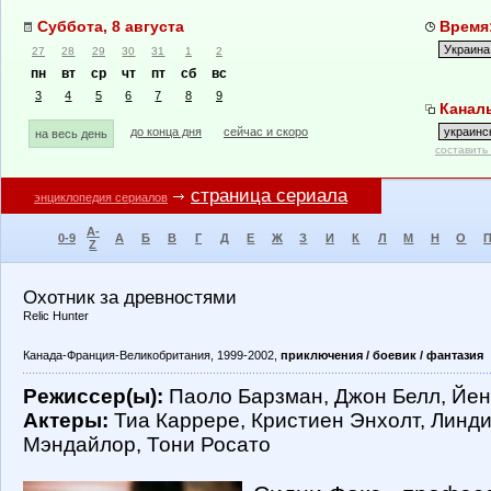
Суббота, 8 августа
Время:
27
28
29
30
31
1
2
пн
вт
ср
чт
пт
сб
вс
3
4
5
6
7
8
9
Каналы
до конца дня
сейчас и скоро
на весь день
составить
страница сериала
энциклопедия сериалов
A-
0-9
А
Б
В
Г
Д
Е
Ж
З
И
К
Л
М
Н
О
Z
Охотник за древностями
Relic Hunter
Канада-Франция-Великобритания, 1999-2002,
приключения / боевик / фантазия
Режиссер(ы):
Паоло Барзман, Джон Белл, Йен 
Актеры:
Тиа Каррере, Кристиен Энхолт, Линди 
Мэндайлор, Тони Росато