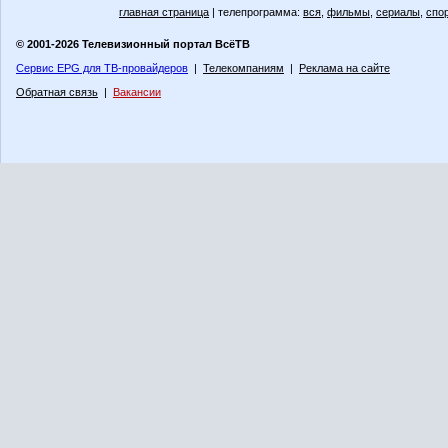
главная страница
| телепрограмма:
вся
,
фильмы
,
сериалы
,
спо
© 2001-2026 Телевизионный портал ВсёТВ
Сервис EPG для ТВ-провайдеров
|
Телекомпаниям
|
Реклама на сайте
Обратная связь
|
Вакансии