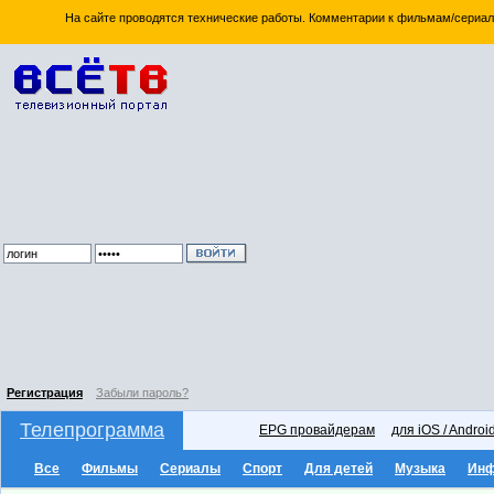
На сайте проводятся технические работы. Комментарии к фильмам/сериал
Регистрация
Забыли пароль?
Телепрограмма
EPG провайдерам
для iOS / Androi
Все
Фильмы
Сериалы
Спорт
Для детей
Музыка
Ин