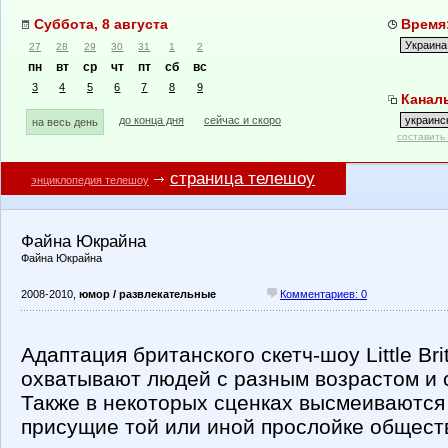
Суббота, 8 августа
Время:
27
28
29
30
31
1
2
пн
вт
ср
чт
пт
сб
вс
3
4
5
6
7
8
9
Каналы
до конца дня
сейчас и скоро
на весь день
составить
страница телешоу
энциклопедия телешоу
Файна Юкрайна
Файна Юкрайна
2008-2010,
юмор / развлекательные
Комментариев: 0
Адаптация британского скетч-шоу Little Bri
охватывают людей с разным возрастом и
Также в некоторых сценках высмеиваются
присущие той или иной прослойке общест