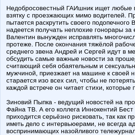
Недобросовестный ГАИшник ищет любые п
взятку с проезжающих мимо водителей. 
пытается раскрутить своего подопечного 
надеется получать неплохие гонорары за 
Валентин вынужден исправлять многочис
протеже. После окончания тяжёлой рабо
среднего звена Андрей и Сергей идут в м
обсудить самые важные новости за проше
считающий себя обаятельным и сексуаль
мужчиной, приезжает на машине к своей 
старается изо всех сил, чтобы не потеря
каждой встрече он читает стихи, которые 
Зиновий Пыпка - ведущий новостей на пр
Файна ТВ. А его коллега Иннокентий Бест
приходится серьёзно рисковать, так как п
иметь дело с интервьюерами, не всегда а
воспринимающих назойливого тележурнал